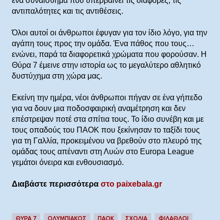
ένα συναίσθημα που υπερβαίνει τις διαφορές, τις
αντιπαλότητες και τις αντιθέσεις.
Όλοι αυτοί οι άνθρωποι έφυγαν για τον ίδιο λόγο, για την
αγάπη τους προς την ομάδα. Ένα πάθος που τους…
ενώνει, παρά τα διαφορετικά χρώματα που φορούσαν. Η
Θύρα 7 έμεινε στην ιστορία ως το μεγαλύτερο αθλητικό
δυστύχημα στη χώρα μας.
Εκείνη την ημέρα, νέοι άνθρωποι πήγαν σε ένα γήπεδο
για να δουν μια ποδοσφαιρική αναμέτρηση και δεν
επέστρεψαν ποτέ στα σπίτια τους. Το ίδιο συνέβη και με
τους οπαδούς του ΠΑΟΚ που ξεκίνησαν το ταξίδι τους
για τη Γαλλία, προκειμένου να βρεθούν στο πλευρό της
ομάδας τους απέναντι στη Λυών στο Europa League
γεμάτοι όνειρα και ενθουσιασμό.
Διαβάστε περισσότερα
στο paixebala.gr
ΘΥΡΑ 7
ΟΛΥΜΠΙΑΚΟΣ
ΠΑΟΚ
ΣΧΌΛΙΑ
ΦΙΛΑΘΛΟΙ