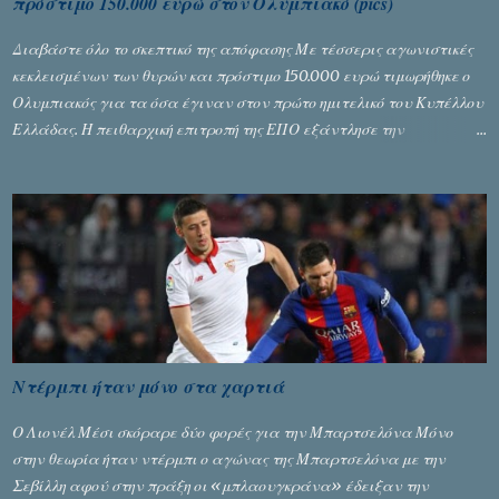
πρόστιμο 150.000 ευρώ στον Ολυμπιακό (pics)
Διαβάστε όλο το σκεπτικό της απόφασης Με τέσσερις αγωνιστικές
κεκλεισμένων των θυρών και πρόστιμο 150.000 ευρώ τιμωρήθηκε ο
Ολυμπιακός για τα όσα έγιναν στον πρώτο ημιτελικό του Κυπέλλου
Ελλάδας. Η πειθαρχική επιτροπή της ΕΠΟ εξάντλησε την
αυστηρότητά της, περισσότερο λόγω του ντόρου που δημιούργησαν
τα ελεγχόμενα ΜΜΕ, αλλά σε κάθε περίπτωση δεν επέβαλε ποινή
αφαίρεσης βαθμών, όπως απαιτούσαν, αφού κάτι τέτοιο δεν ήταν
εφικτό, σύμφωνα με τα στοιχεία...
Ντέρμπι ήταν μόνο στα χαρτιά
Ο Λιονέλ Μέσι σκόραρε δύο φορές για την Μπαρτσελόνα Μόνο
στην θεωρία ήταν ντέρμπι ο αγώνας της Μπαρτσελόνα με την
Σεβίλλη αφού στην πράξη οι «μπλαουγκράνα» έδειξαν την