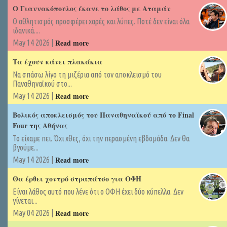
Ο Γιαννακόπουλος έκανε το λάθος με Αταμάν
Ο αθλητισμός προσφέρει χαρές και λύπες. Ποτέ δεν είναι όλα
ιδανικά....
Read more
May 14 2026 |
Τα έχουν κάνει πλακάκια
Να σπάσω λίγο τη μιζέρια από τον αποκλεισμό του
Παναθηναϊκού στο...
Read more
May 14 2026 |
Βολικός αποκλεισμός του Παναθηναϊκού από το Final
Four της Αθήνας
Το είχαμε πει. Όχι χθες, όχι την περασμένη εβδομάδα. Δεν θα
βγούμε...
Read more
May 14 2026 |
Θα έρθει χοντρό στραπάτσο για ΟΦΗ
Είναι λάθος αυτό που λένε ότι ο ΟΦΗ έχει δύο κύπελλα. Δεν
γίνεται...
Read more
May 04 2026 |