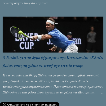
ανωτερότητα τους σαν ομάδα.
Ο Ναδάλ για το δημοψήφισμα στην Καταλονία: «Κλαίω
βλέποντας τη χώρα σε αυτή την κατάσταση»
Με ανησυχία και θλίψη βλέπει τα γεγονότα που συμβαίνουν από
χθες στην Καταλονία ο ισπανός τενίστας Ραφαέλ Ναδάλ
τονίζοντας χαρακτηριστικά ότι « Προσωπικά στεναχωριέμαι όταν
βλέπω ότι σε μια χώρα όπου έχουμε καταφέρει να ζήσουμε και
είναι ένα καλό παράδειγμα σε όλο τον κόσμο, να φτάνει στην
κατάσταση που έφθασε χθες. Νομίζω ότι η εικόνα που έχουμε