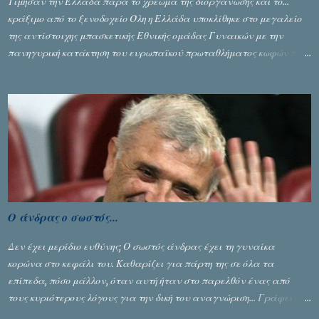
Τίμησαν την Ελλάδα παρά το χρέωμα της διοργάνωσης και το...
κράξιμο από το ξενοδοχείο Όλη η Ελλάδα υποκλίθηκε στο μεγαλείο
της αντίστοιχης μπασκετικής Εθνικής ομάδας Γυναικών με την
πανηγυρική κατάκτηση του ευρωπαϊκού πρωταθλήματος κωφών που
διεξήχθη στη Θεσσανολίκη τις προηγουμενες ημέρες. Πίσω από την
λάμψη και την αποθέωση που γνώρισαν τα κορίτσια της Αθηνάς
Ζέρβα με την πορεία τους που ολοκληρώθηκε με τη νίκη τους στον
τελικό επί της Λιθουανίας, υπάρχουν και τα δυσάρεστα. Τα πολύ
δυσάρεστα...
Ο άνδρας ο σωστός...
Δεν έχει μερίδιο ευθύνης; Ο σωστός άνδρας έχει τη γυναίκα
κορώνα στο κεφάλι του. Καθαρίζει για πάρτη της σε όλα τα
επίπεδα, πόσο μάλλον, όταν αυτή ήταν στο παρελθόν ένας από
τους κυριότερους λόγους για την δική του αναγνώριση... Γράφει ο
Σταύρος Αλευρογιάννης