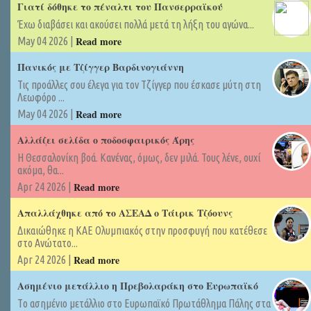
Γιατί δόθηκε το πέναλτι του Πανσερραϊκού
Έχω διαβάσει και ακούσει πολλά μετά τη λήξη του αγώνα...
Read more
May 04 2026 |
Πανικός με Τζίγγερ Βαρδινογιάννη
Τις προάλλες σου έλεγα για τον Τζίγγερ που έσκασε μύτη στη
Λεωφόρο ...
Read more
May 04 2026 |
Αλλάζει σελίδα ο ποδοσφαιρικός Άρης
Η Θεσσαλονίκη βοά. Κανένας, όμως, δεν μιλά. Τους λένε, ουχί
ακόμα, θα...
Read more
Apr 24 2026 |
Απαλλάχθηκε από το ΑΣΕΑΔ ο Τάιρικ Τζόουνς
Δικαιώθηκε η ΚΑΕ Ολυμπιακός στην προσφυγή που κατέθεσε
στο Ανώτατο...
Read more
Apr 24 2026 |
Ασημένιο μετάλλιο η Πρεβολαράκη στο Ευρωπαϊκό
Tο ασημένιο μετάλλιο στο Ευρωπαϊκό Πρωτάθλημα Πάλης στα