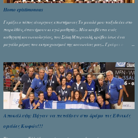
Homo epistimonous
Γεμίζει ο τόπος άνεργους επιστήμονες Το μυαλό μου ταξιδεύει στο
παρελθόν, όταν ήμουν κι εγώ μαθητής... Μία κουβέντα ενός
καθηγητή κοινωνιολογίας, του Σάκη Μπερναλή, κρύβει ίσως ένα
μεγάλο μέρος του εκτροχιασμού της κοινωνίας μας... Γράφει ο
Σταύρος Αλευρογιάννης
Αποκάλυψη: Πήγαν να πετάξουν στο δρόμο τις Εθνικές
ομάδες Κωφών!!!