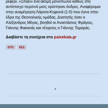
ρέφερι. «Σπάει» ένα ακόμη μονοπώλιο καθώς στο
αντίστοιχο περσινό ματς ορίστηκαν άνδρες. Αναφέρομαι
στην αναμέτρηση Λάρισα-Κηφισιά (1-0) που έγινε στην
έδρα της Θεσσαλικής ομάδας. Διαιτητής ήταν ο
Αλέξανδρος Mέγας, βοηθοί οι Αναστάσιος Φράγιος,
Γιάννης Φακανάς και τέταρτος ο Γιάννης Τομαράς.
Διαβάστε τη συνέχεια στο
paixebala.gr
ΕΠΟ
ΚΕΔ
Σ
χ
ό
λ