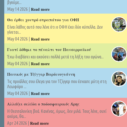
βγούμε...
Read more
May 14 2026 |
Θα έρθει χοντρό στραπάτσο για ΟΦΗ
Είναι λάθος αυτό που λένε ότι ο ΟΦΗ έχει δύο κύπελλα. Δεν
γίνεται...
Read more
May 04 2026 |
Γιατί δόθηκε το πέναλτι του Πανσερραϊκού
Έχω διαβάσει και ακούσει πολλά μετά τη λήξη του αγώνα...
Read more
May 04 2026 |
Πανικός με Τζίγγερ Βαρδινογιάννη
Τις προάλλες σου έλεγα για τον Τζίγγερ που έσκασε μύτη στη
Λεωφόρο ...
Read more
May 04 2026 |
Αλλάζει σελίδα ο ποδοσφαιρικός Άρης
Η Θεσσαλονίκη βοά. Κανένας, όμως, δεν μιλά. Τους λένε, ουχί
ακόμα, θα...
Read more
Apr 24 2026 |