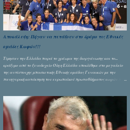
Αποκάλυψη: Πήγαν να πετάξουν στο δρόμο τις Εθνικές
ομάδες Κωφών!!!
Τίμησαν την Ελλάδα παρά το χρέωμα της διοργάνωσης και το...
κράξιμο από το ξενοδοχείο Όλη η Ελλάδα υποκλίθηκε στο μεγαλείο
της αντίστοιχης μπασκετικής Εθνικής ομάδας Γυναικών με την
πανηγυρική κατάκτηση του ευρωπαϊκού πρωταθλήματος κωφών που
διεξήχθη στη Θεσσανολίκη τις προηγουμενες ημέρες. Πίσω από την
λάμψη και την αποθέωση που γνώρισαν τα κορίτσια της Αθηνάς
Ζέρβα με την πορεία τους που ολοκληρώθηκε με τη νίκη τους στον
τελικό επί της Λιθουανίας, υπάρχουν και τα δυσάρεστα. Τα πολύ
δυσάρεστα...