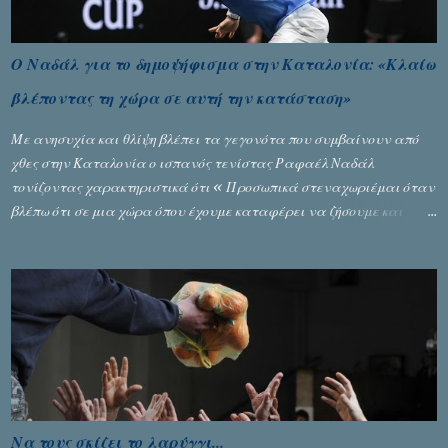
Ο Ναδάλ για το δημοψήφισμα στην Καταλονία: «Κλαίω
βλέποντας τη χώρα σε αυτή την κατάσταση»
Με ανησυχία και θλίψη βλέπει τα γεγονότα που συμβαίνουν από
χθες στην Καταλονία ο ισπανός τενίστας Ραφαέλ Ναδάλ
τονίζοντας χαρακτηριστικά ότι « Προσωπικά στεναχωριέμαι όταν
βλέπω ότι σε μια χώρα όπου έχουμε καταφέρει να ζήσουμε και
είναι ένα καλό παράδειγμα σε όλο τον κόσμο, να φτάνει στην
κατάσταση που έφθασε χθες. Νομίζω ότι η εικόνα που έχουμε
μεταδώσει είναι αρνητική ». Ο τενίστας Νο 1 στο παγκόσμιο τένις,
που βρίσκεται στο Πεκίνο για να αγωνιστεί στο Open ανέφερε: «
Παρακολούθησα τα γεγονότα με βαριά καρδιά. Με κάνει να
κλαίω, βλέποντας τη χώρα να έρχεται σε αυτή την κατάσταση. Η
Καταλονία αισθάνεται πολύ ενωμένη. Υπήρξε ένα χάος που δεν
πρέπει να συμβεί στον αιώνα που είμαστε. Βρισκόμαστε σε μία
χώρα που ζούμε ειρηνικά στο τέλος της ημέρας. Αν και υπάρχουν
Να τους σκίζει το λαρύγγι...