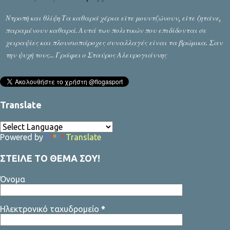
στιγμές που τα πάντα φαίνονται αδύνατα, δεν υπάρχει
συμφωνία, είναι πολύ απλό, πρέπει να την αναζητήσουμε. Ο
Ντροπή και θλίψη Τα καθαρά χέρια είτε μουντζώνουν, είτε ζητάνε,
μοναδικός τρόπος για να επιτευχθεί είναι να μιλάμε, να μιλάνε οι
παραμένουν καθαρά. Αυτά των πολιτικών που επιδίδονται σε
δύο πλευρές που διαφωνούν και να προσπ...
χειραψίες και πλουσιοπάροχες συναλλαγές είναι τα βρώμικα. Σαν
την ψυχή τους... Γράφει ο Σταύρος Αλευρογιάννης
Translate
Powered by
Translate
ΣΤΕΙΛΕ ΤΟ ΘΕΜΑ ΣΟΥ!
Όνομα
Ηλεκτρονικό ταχυδρομείο
*