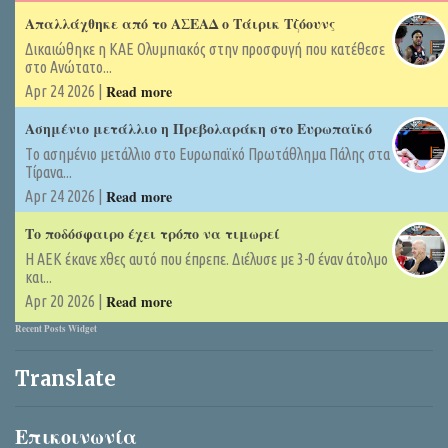
Απαλλάχθηκε από το ΑΣΕΑΔ ο Τάιρικ Τζόουνς
Δικαιώθηκε η ΚΑΕ Ολυμπιακός στην προσφυγή που κατέθεσε
στο Ανώτατο...
Read more
Apr 24 2026 |
Ασημένιο μετάλλιο η Πρεβολαράκη στο Ευρωπαϊκό
Tο ασημένιο μετάλλιο στο Ευρωπαϊκό Πρωτάθλημα Πάλης στα
Τίρανα...
Read more
Apr 24 2026 |
Το ποδόσφαιρο έχει τρόπο να τιμωρεί
Η ΑΕΚ έκανε χθες αυτό που έπρεπε. Διέλυσε με 3-0 έναν άτολμο
και...
Read more
Apr 20 2026 |
Recent Posts Widget
Translate
Επικοινωνία