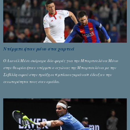
Ντέρμπι ήταν μόνο στα χαρτιά
Ο Λιονέλ Μέσι σκόραρε δύο φορές για την Μπαρτσελόνα Μόνο
στην θεωρία ήταν ντέρμπι ο αγώνας της Μπαρτσελόνα με την
Σεβίλλη αφού στην πράξη οι «μπλαουγκράνα» έδειξαν την
ανωτερότητα τους σαν ομάδα.