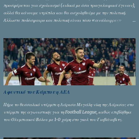
προσφέρεται για σχολιασμό (ειδικά με όσα τραγελαφικά έγιναν),
αλλά θα κάνουμε ντρίπλα και θα ασχοληθούμε με την πολιτική.
Άλλωστε ποδόσφαιρο και πολιτική είναι τόσο «ανάλαφρες»
ενότητες που δίνουν τροφή για πικάντικες συζητήσεις. Του Σταύρου
Αλευρογιάννη
Αφεντικό του Κάμπου η ΑΕΛ
Πήρε το θεσσαλικό ντέρμπι η Λάρισα Μεγάλη νίκη της Λάρισας στο
ντέρμπι της αγωνιστικής για τη Football League, καθώς επιβλήθηκε
του Ολυμπιακού Βόλου με 1-0 χάρη στο γκολ του Γιοβάνοβιτς.