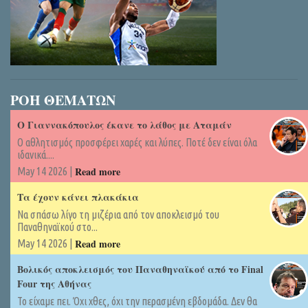
ΡΟΗ ΘΕΜΑΤΩΝ
Ο Γιαννακόπουλος έκανε το λάθος με Αταμάν
Ο αθλητισμός προσφέρει χαρές και λύπες. Ποτέ δεν είναι όλα
ιδανικά....
Read more
May 14 2026 |
Τα έχουν κάνει πλακάκια
Να σπάσω λίγο τη μιζέρια από τον αποκλεισμό του
Παναθηναϊκού στο...
Read more
May 14 2026 |
Βολικός αποκλεισμός του Παναθηναϊκού από το Final
Four της Αθήνας
Το είχαμε πει. Όχι χθες, όχι την περασμένη εβδομάδα. Δεν θα