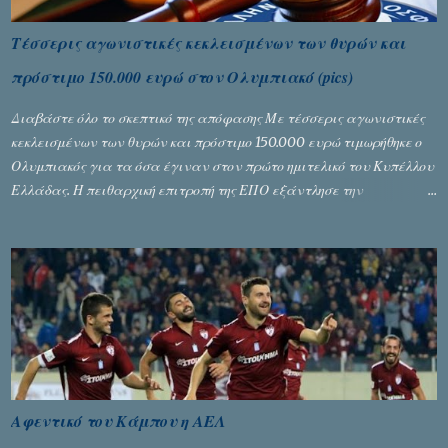
Τέσσερις αγωνιστικές κεκλεισμένων των θυρών και
πρόστιμο 150.000 ευρώ στον Ολυμπιακό (pics)
Διαβάστε όλο το σκεπτικό της απόφασης Με τέσσερις αγωνιστικές
κεκλεισμένων των θυρών και πρόστιμο 150.000 ευρώ τιμωρήθηκε ο
Ολυμπιακός για τα όσα έγιναν στον πρώτο ημιτελικό του Κυπέλλου
Ελλάδας. Η πειθαρχική επιτροπή της ΕΠΟ εξάντλησε την
αυστηρότητά της, περισσότερο λόγω του ντόρου που δημιούργησαν
τα ελεγχόμενα ΜΜΕ, αλλά σε κάθε περίπτωση δεν επέβαλε ποινή
αφαίρεσης βαθμών, όπως απαιτούσαν, αφού κάτι τέτοιο δεν ήταν
εφικτό, σύμφωνα με τα στοιχεία...
Αφεντικό του Κάμπου η ΑΕΛ