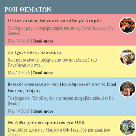
ΡΟΗ ΘΕΜΑΤΩΝ
Ο Γιαννακόπουλος έκανε το λάθος με Αταμάν
Ο αθλητισμός προσφέρει χαρές και λύπες. Ποτέ δεν είναι όλα
ιδανικά....
Read more
May 14 2026 |
Τα έχουν κάνει πλακάκια
Να σπάσω λίγο τη μιζέρια από τον αποκλεισμό του
Παναθηναϊκού στο...
Read more
May 14 2026 |
Βολικός αποκλεισμός του Παναθηναϊκού από το Final
Four της Αθήνας
Το είχαμε πει. Όχι χθες, όχι την περασμένη εβδομάδα. Δεν θα
βγούμε...
Read more
May 14 2026 |
Θα έρθει χοντρό στραπάτσο για ΟΦΗ
Είναι λάθος αυτό που λένε ότι ο ΟΦΗ έχει δύο κύπελλα. Δεν
γίνεται...