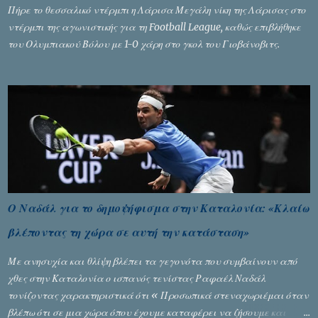
Πήρε το θεσσαλικό ντέρμπι η Λάρισα Μεγάλη νίκη της Λάρισας στο
ντέρμπι της αγωνιστικής για τη Football League, καθώς επιβλήθηκε
του Ολυμπιακού Βόλου με 1-0 χάρη στο γκολ του Γιοβάνοβιτς.
Ο Ναδάλ για το δημοψήφισμα στην Καταλονία: «Κλαίω
βλέποντας τη χώρα σε αυτή την κατάσταση»
Με ανησυχία και θλίψη βλέπει τα γεγονότα που συμβαίνουν από
χθες στην Καταλονία ο ισπανός τενίστας Ραφαέλ Ναδάλ
τονίζοντας χαρακτηριστικά ότι « Προσωπικά στεναχωριέμαι όταν
βλέπω ότι σε μια χώρα όπου έχουμε καταφέρει να ζήσουμε και