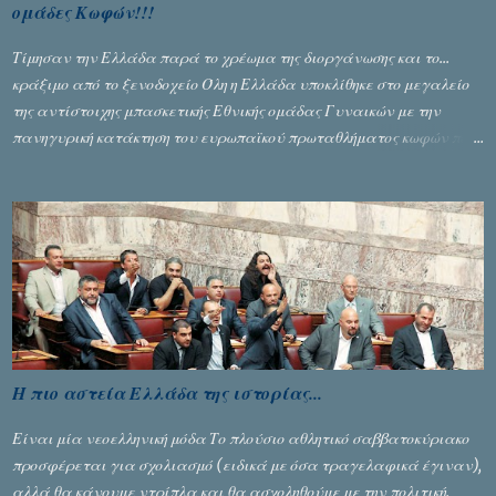
ομάδες Κωφών!!!
Τίμησαν την Ελλάδα παρά το χρέωμα της διοργάνωσης και το...
κράξιμο από το ξενοδοχείο Όλη η Ελλάδα υποκλίθηκε στο μεγαλείο
της αντίστοιχης μπασκετικής Εθνικής ομάδας Γυναικών με την
πανηγυρική κατάκτηση του ευρωπαϊκού πρωταθλήματος κωφών που
διεξήχθη στη Θεσσανολίκη τις προηγουμενες ημέρες. Πίσω από την
λάμψη και την αποθέωση που γνώρισαν τα κορίτσια της Αθηνάς
Ζέρβα με την πορεία τους που ολοκληρώθηκε με τη νίκη τους στον
τελικό επί της Λιθουανίας, υπάρχουν και τα δυσάρεστα. Τα πολύ
δυσάρεστα...
Η πιο αστεία Ελλάδα της ιστορίας...
Είναι μία νεοελληνική μόδα Το πλούσιο αθλητικό σαββατοκύριακο
προσφέρεται για σχολιασμό (ειδικά με όσα τραγελαφικά έγιναν),
αλλά θα κάνουμε ντρίπλα και θα ασχοληθούμε με την πολιτική.