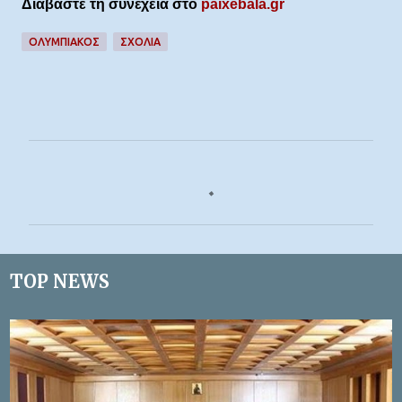
Διαβάστε τη συνέχεια στο
paixebala.gr
ΟΛΥΜΠΙΑΚΟΣ
ΣΧΌΛΙΑ
Σ
χ
ό
λ
ι
TOP NEWS
α