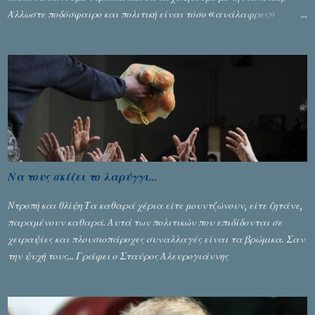
Άλλωστε ποδόσφαιρο και πολιτική είναι τόσο «ανάλαφρες»
ενότητες που δίνουν τροφή για πικάντικες συζητήσεις. Του Σταύρου
Αλευρογιάννη
Να τους σκίζει το λαρύγγι...
Ντροπή και θλίψη Τα καθαρά χέρια είτε μουντζώνουν, είτε ζητάνε,
παραμένουν καθαρά. Αυτά των πολιτικών που επιδίδονται σε
χειραψίες και πλουσιοπάροχες συναλλαγές είναι τα βρώμικα. Σαν
την ψυχή τους... Γράφει ο Σταύρος Αλευρογιάννης