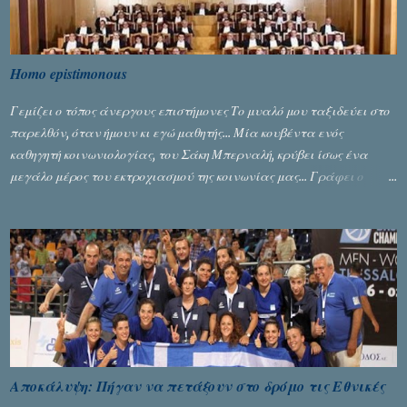
Homo epistimonous
Γεμίζει ο τόπος άνεργους επιστήμονες Το μυαλό μου ταξιδεύει στο
παρελθόν, όταν ήμουν κι εγώ μαθητής... Μία κουβέντα ενός
καθηγητή κοινωνιολογίας, του Σάκη Μπερναλή, κρύβει ίσως ένα
μεγάλο μέρος του εκτροχιασμού της κοινωνίας μας... Γράφει ο
Σταύρος Αλευρογιάννης
Αποκάλυψη: Πήγαν να πετάξουν στο δρόμο τις Εθνικές