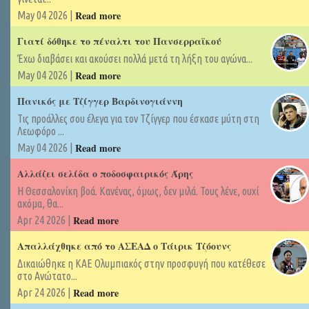
Read more
May 04 2026 |
Γιατί δόθηκε το πέναλτι του Πανσερραϊκού
Έχω διαβάσει και ακούσει πολλά μετά τη λήξη του αγώνα...
Read more
May 04 2026 |
Πανικός με Τζίγγερ Βαρδινογιάννη
Τις προάλλες σου έλεγα για τον Τζίγγερ που έσκασε μύτη στη
Λεωφόρο ...
Read more
May 04 2026 |
Αλλάζει σελίδα ο ποδοσφαιρικός Άρης
Η Θεσσαλονίκη βοά. Κανένας, όμως, δεν μιλά. Τους λένε, ουχί
ακόμα, θα...
Read more
Apr 24 2026 |
Απαλλάχθηκε από το ΑΣΕΑΔ ο Τάιρικ Τζόουνς
Δικαιώθηκε η ΚΑΕ Ολυμπιακός στην προσφυγή που κατέθεσε
στο Ανώτατο...
Read more
Apr 24 2026 |