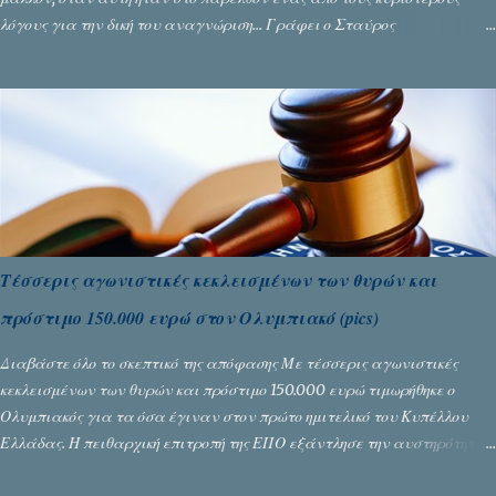
λόγους για την δική του αναγνώριση... Γράφει ο Σταύρος
Αλευρογιάννης
Τέσσερις αγωνιστικές κεκλεισμένων των θυρών και
πρόστιμο 150.000 ευρώ στον Ολυμπιακό (pics)
Διαβάστε όλο το σκεπτικό της απόφασης Με τέσσερις αγωνιστικές
κεκλεισμένων των θυρών και πρόστιμο 150.000 ευρώ τιμωρήθηκε ο
Ολυμπιακός για τα όσα έγιναν στον πρώτο ημιτελικό του Κυπέλλου
Ελλάδας. Η πειθαρχική επιτροπή της ΕΠΟ εξάντλησε την αυστηρότητά
της, περισσότερο λόγω του ντόρου που δημιούργησαν τα ελεγχόμενα
ΜΜΕ, αλλά σε κάθε περίπτωση δεν επέβαλε ποινή αφαίρεσης βαθμών,