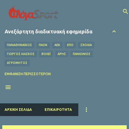
Μετάβαση στο κύριο περιεχόμενο
Ανεξάρτητη διαδικτυακή εφημερίδα
ΠΑΝΑΘΗΝΑΪΚΟΣ
ΠΑΟΚ
ΑΕΚ
ΕΠΟ
ΣΧΌΛΙΑ
ΓΙΩΡΓΟΣ ΛΙΑΣΚΟΣ
ΒΌΛΕΪ
ΑΡΗΣ
ΠΑΝΙΩΝΙΟΣ
ΑΤΡΟΜΗΤΟΣ
ΟΦΗ
ΛΕΒΑΔΕΙΑΚΟΣ
MEDIA
ΧΆΝΤΜΠΟΛ
ΕΜΦΆΝΙΣΗ ΠΕΡΙΣΣΌΤΕΡΩΝ
Ο ΦΥΛΑΡΟΎΧΑΣ
ΑΦΙΕΡΏΜΑΤΑ
ΝΤΊΝΟΣ ΚΟΎΛΗΣ
ΗΡΑΚΛΗΣ
EUROLEAGUE
FIFA
ΜΠΑΡΤΣΕΛΟΝΑ
ΔΗΜΉΤΡΗΣ ΚΟΥΜΟΥΡΤΖΉΣ
ΕΠΣ ΠΕΙΡΑΙΆ
ΕΣΗΕΑ
ΠΣΑΤ
ΕΘΝΙΚΟΣ
ΡΕΑΛ ΜΑΔΡΙΤΗΣ
ΠΑΡΙ ΣΕΝ ΖΕΡΜΕΝ
ΚΟΛΎΜΒΗΣΗ
ΑΡΧΙΚΉ ΣΕΛΊΔΑ
ΕΠΙΚΑΙΡΌΤΗΤΑ
ΛΙΒΕΡΠΟΥΛ
ΜΑΝΤΣΕΣΤΕΡ ΓΙΟΥΝΑΪΤΕΝΤ
ΜΠΑΓΕΡΝ ΜΟΝΑΧΟΥ
ΜΑΝΤΣΕΣΤΕΡ ΣΙΤΙ
ΤΣΕΛΣΙ
ΑΡΣΕΝΑΛ
ΑΤΛΕΤΙΚΟ ΜΑΔΡΙΤΗΣ