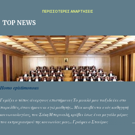
ΠΕΡΙΣΣΌΤΕΡΕΣ ΑΝΑΡΤΉΣΕΙΣ
TOP NEWS
Homo epistimonous
Γεμίζει ο τόπος άνεργους επιστήμονες Το μυαλό μου ταξιδεύει στο
παρελθόν, όταν ήμουν κι εγώ μαθητής... Μία κουβέντα ενός καθηγητή
κοινωνιολογίας, του Σάκη Μπερναλή, κρύβει ίσως ένα μεγάλο μέρος
του εκτροχιασμού της κοινωνίας μας... Γράφει ο Σταύρος
Αλευρογιάννης