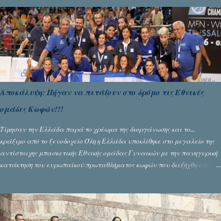
Αποκάλυψη: Πήγαν να πετάξουν στο δρόμο τις Εθνικές
ομάδες Κωφών!!!
Τίμησαν την Ελλάδα παρά το χρέωμα της διοργάνωσης και το...
κράξιμο από το ξενοδοχείο Όλη η Ελλάδα υποκλίθηκε στο μεγαλείο της
αντίστοιχης μπασκετικής Εθνικής ομάδας Γυναικών με την πανηγυρική
κατάκτηση του ευρωπαϊκού πρωταθλήματος κωφών που διεξήχθη στη
Θεσσανολίκη τις προηγουμενες ημέρες. Πίσω από την λάμψη και την
αποθέωση που γνώρισαν τα κορίτσια της Αθηνάς Ζέρβα με την πορεία
τους που ολοκληρώθηκε με τη νίκη τους στον τελικό επί της Λιθουανίας,
υπάρχουν και τα δυσάρεστα. Τα πολύ δυσάρεστα...