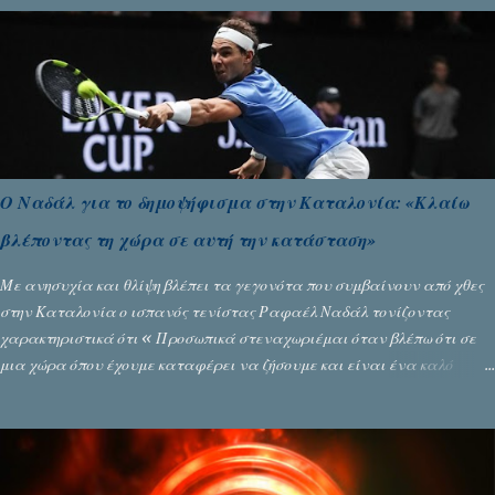
όπως απαιτούσαν, αφού κάτι τέτοιο δεν ήταν εφικτό, σύμφωνα με τα
στοιχεία...
Ο Ναδάλ για το δημοψήφισμα στην Καταλονία: «Κλαίω
βλέποντας τη χώρα σε αυτή την κατάσταση»
Με ανησυχία και θλίψη βλέπει τα γεγονότα που συμβαίνουν από χθες
στην Καταλονία ο ισπανός τενίστας Ραφαέλ Ναδάλ τονίζοντας
χαρακτηριστικά ότι « Προσωπικά στεναχωριέμαι όταν βλέπω ότι σε
μια χώρα όπου έχουμε καταφέρει να ζήσουμε και είναι ένα καλό
παράδειγμα σε όλο τον κόσμο, να φτάνει στην κατάσταση που έφθασε
χθες. Νομίζω ότι η εικόνα που έχουμε μεταδώσει είναι αρνητική ». Ο
τενίστας Νο 1 στο παγκόσμιο τένις, που βρίσκεται στο Πεκίνο για να
αγωνιστεί στο Open ανέφερε: « Παρακολούθησα τα γεγονότα με