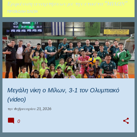
Εμφάνιση αναρτήσεων με την ετικέτα
ΜΙΛΩΝ
ΚΑΛΑΜΑΤΑ
ΤΑΛΕΝΤΑ
ΠΡΟΒΟΛΉ ΌΛΩΝ
Α
ν
α
ρ
τ
ή
σ
Μεγάλη νίκη ο Μίλων, 3-1 τον Ολυμπιακό
ε
(video)
ι
ς
την
Φεβρουαρίου 23, 2026
0