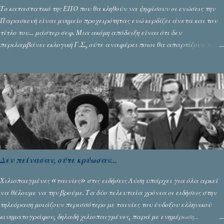
Το καταστατικό της ΕΠΟ που θα κληθούν να ψηφίσουν οι ενώσεις την
Παρασκευή είναι μνημείο προχειρότητας ενώ κερδίζει άνετα και τον
τίτλο του… μάστερ σεφ. Μια ακόμη απόδειξη είναι ότι δεν
περιλαμβάνει εκλογική Γ.Σ., ούτε αναφέρει ποιοι θα απαρτίζουν την
εκλογική επιτροπή. Αν υποθέσουμε ότι η εκλογική Γ.Σ. κατατάσσεται
στην έκτακτη οι ποδοσφαιρικές ενώσεις θα έχουν 2-3 μέρες προθεσμία
για να δηλώσουν τους υποψήφιους που προτείνουν για το Δ.Σ. της
Ομοσπονδίας! Sfyrigmata team
Δεν πείνασαν, ούτε κρύωσαν...
Χιλιοπαιγμένες «ταινίες» στις ειδήσεις Λύση υπάρχει για όλα αρκεί
να θέλουμε να την βρούμε. Τα δύο τελευταία χρόνια οι ειδήσεις στην
τηλεόραση μοιάζουν περισσότερο με ταινίες του ένδοξου ελληνικού
κινηματογράφου, δηλαδή χιλιοπαιγμένες, παρά με ενημέρωση...