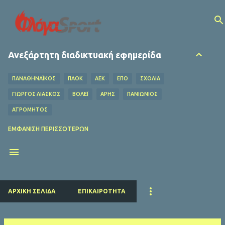
Μετάβαση στο κύριο περιεχόμενο
Ανεξάρτητη διαδικτυακή εφημερίδα
ΠΑΝΑΘΗΝΑΪΚΟΣ
ΠΑΟΚ
ΑΕΚ
ΕΠΟ
ΣΧΌΛΙΑ
ΓΙΩΡΓΟΣ ΛΙΑΣΚΟΣ
ΒΌΛΕΪ
ΑΡΗΣ
ΠΑΝΙΩΝΙΟΣ
ΑΤΡΟΜΗΤΟΣ
ΟΦΗ
ΛΕΒΑΔΕΙΑΚΟΣ
MEDIA
ΧΆΝΤΜΠΟΛ
ΕΜΦΆΝΙΣΗ ΠΕΡΙΣΣΌΤΕΡΩΝ
Ο ΦΥΛΑΡΟΎΧΑΣ
ΑΦΙΕΡΏΜΑΤΑ
ΝΤΊΝΟΣ ΚΟΎΛΗΣ
ΗΡΑΚΛΗΣ
EUROLEAGUE
FIFA
ΜΠΑΡΤΣΕΛΟΝΑ
ΔΗΜΉΤΡΗΣ ΚΟΥΜΟΥΡΤΖΉΣ
ΕΠΣ ΠΕΙΡΑΙΆ
ΕΣΗΕΑ
ΠΣΑΤ
ΕΘΝΙΚΟΣ
ΡΕΑΛ ΜΑΔΡΙΤΗΣ
ΠΑΡΙ ΣΕΝ ΖΕΡΜΕΝ
ΚΟΛΎΜΒΗΣΗ
ΑΡΧΙΚΉ ΣΕΛΊΔΑ
ΕΠΙΚΑΙΡΌΤΗΤΑ
ΛΙΒΕΡΠΟΥΛ
ΜΑΝΤΣΕΣΤΕΡ ΓΙΟΥΝΑΪΤΕΝΤ
ΜΠΑΓΕΡΝ ΜΟΝΑΧΟΥ
ΜΑΝΤΣΕΣΤΕΡ ΣΙΤΙ
ΤΣΕΛΣΙ
ΑΡΣΕΝΑΛ
ΑΤΛΕΤΙΚΟ ΜΑΔΡΙΤΗΣ