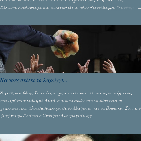
Άλλωστε ποδόσφαιρο και πολιτική είναι τόσο «ανάλαφρες» ενότητες
που δίνουν τροφή για πικάντικες συζητήσεις. Του Σταύρου
Αλευρογιάννη
Να τους σκίζει το λαρύγγι...
Ντροπή και θλίψη Τα καθαρά χέρια είτε μουντζώνουν, είτε ζητάνε,
παραμένουν καθαρά. Αυτά των πολιτικών που επιδίδονται σε
χειραψίες και πλουσιοπάροχες συναλλαγές είναι τα βρώμικα. Σαν την
ψυχή τους... Γράφει ο Σταύρος Αλευρογιάννης