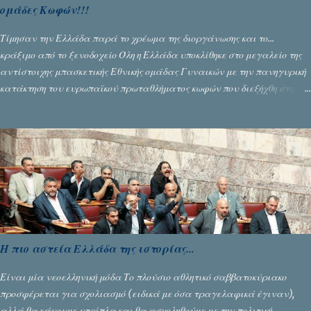
ομάδες Κωφών!!!
Τίμησαν την Ελλάδα παρά το χρέωμα της διοργάνωσης και το...
κράξιμο από το ξενοδοχείο Όλη η Ελλάδα υποκλίθηκε στο μεγαλείο της
αντίστοιχης μπασκετικής Εθνικής ομάδας Γυναικών με την πανηγυρική
κατάκτηση του ευρωπαϊκού πρωταθλήματος κωφών που διεξήχθη στη
Θεσσανολίκη τις προηγουμενες ημέρες. Πίσω από την λάμψη και την
αποθέωση που γνώρισαν τα κορίτσια της Αθηνάς Ζέρβα με την πορεία
τους που ολοκληρώθηκε με τη νίκη τους στον τελικό επί της Λιθουανίας,
υπάρχουν και τα δυσάρεστα. Τα πολύ δυσάρεστα...
Η πιο αστεία Ελλάδα της ιστορίας...
Είναι μία νεοελληνική μόδα Το πλούσιο αθλητικό σαββατοκύριακο
προσφέρεται για σχολιασμό (ειδικά με όσα τραγελαφικά έγιναν),
αλλά θα κάνουμε ντρίπλα και θα ασχοληθούμε με την πολιτική.