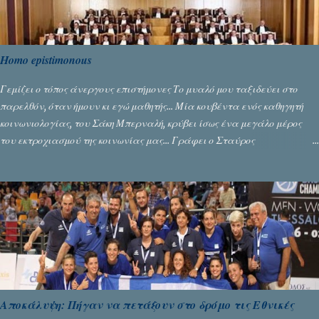
Homo epistimonous
Γεμίζει ο τόπος άνεργους επιστήμονες Το μυαλό μου ταξιδεύει στο
παρελθόν, όταν ήμουν κι εγώ μαθητής... Μία κουβέντα ενός καθηγητή
κοινωνιολογίας, του Σάκη Μπερναλή, κρύβει ίσως ένα μεγάλο μέρος
του εκτροχιασμού της κοινωνίας μας... Γράφει ο Σταύρος
Αλευρογιάννης
Αποκάλυψη: Πήγαν να πετάξουν στο δρόμο τις Εθνικές