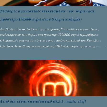
Τέσσερις αγωνιστικές κεκλεισμένων των θυρών και
πρόστιμο 150.000 ευρώ στον Ολυμπιακό (pics)
Διαβάστε όλο το σκεπτικό της απόφασης Με τέσσερις αγωνιστικές
κεκλεισμένων των θυρών και πρόστιμο 150.000 ευρώ τιμωρήθηκε ο
Ολυμπιακός για τα όσα έγιναν στον πρώτο ημιτελικό του Κυπέλλου
Ελλάδας. Η πειθαρχική επιτροπή της ΕΠΟ εξάντλησε την αυστηρότητά
της, περισσότερο λόγω του ντόρου που δημιούργησαν τα ελεγχόμενα
ΜΜΕ, αλλά σε κάθε περίπτωση δεν επέβαλε ποινή αφαίρεσης βαθμών,
όπως απαιτούσαν, αφού κάτι τέτοιο δεν ήταν εφικτό, σύμφωνα με τα
στοιχεία...
Αυτό δεν είναι καταστατικό αλλά ...master chef!