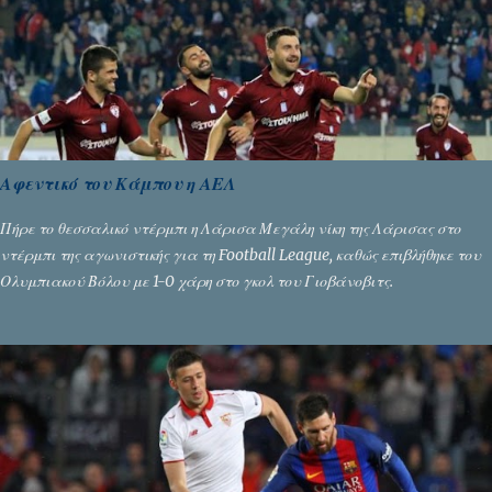
Αφεντικό του Κάμπου η ΑΕΛ
Πήρε το θεσσαλικό ντέρμπι η Λάρισα Μεγάλη νίκη της Λάρισας στο
ντέρμπι της αγωνιστικής για τη Football League, καθώς επιβλήθηκε του
Ολυμπιακού Βόλου με 1-0 χάρη στο γκολ του Γιοβάνοβιτς.