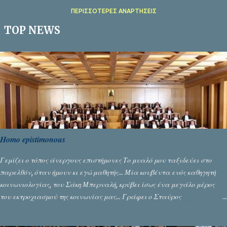
ΠΕΡΙΣΣΌΤΕΡΕΣ ΑΝΑΡΤΉΣΕΙΣ
TOP NEWS
Homo epistimonous
Γεμίζει ο τόπος άνεργους επιστήμονες Το μυαλό μου ταξιδεύει στο
παρελθόν, όταν ήμουν κι εγώ μαθητής... Μία κουβέντα ενός καθηγητή
κοινωνιολογίας, του Σάκη Μπερναλή, κρύβει ίσως ένα μεγάλο μέρος
του εκτροχιασμού της κοινωνίας μας... Γράφει ο Σταύρος
Αλευρογιάννης