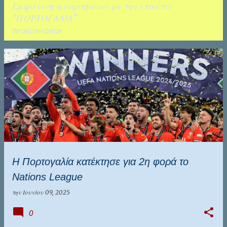
Εμφάνιση αναρτήσεων με την ετικέτα
ΚΑΛΑΜΑΤΑ
ΤΑΛΕΝΤΑ
ΠΟΡΤΟΓΑΛΙΑ
ΠΡΟΒΟΛΉ ΌΛΩΝ
Α
ν
α
ρ
τ
ή
σ
Η Πορτογαλία κατέκτησε για 2η φορά το
ε
Nations League
ι
ς
την
Ιουνίου 09, 2025
0