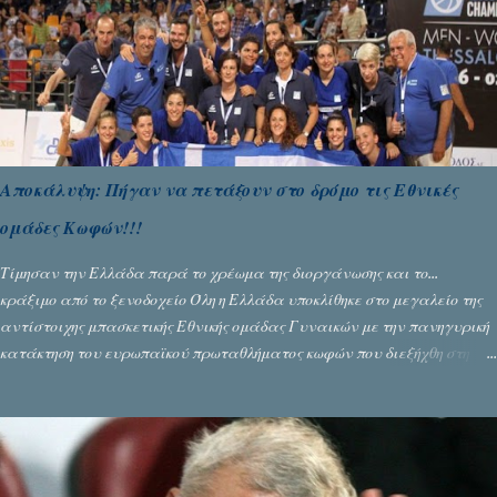
Αποκάλυψη: Πήγαν να πετάξουν στο δρόμο τις Εθνικές
ομάδες Κωφών!!!
Τίμησαν την Ελλάδα παρά το χρέωμα της διοργάνωσης και το...
κράξιμο από το ξενοδοχείο Όλη η Ελλάδα υποκλίθηκε στο μεγαλείο της
αντίστοιχης μπασκετικής Εθνικής ομάδας Γυναικών με την πανηγυρική
κατάκτηση του ευρωπαϊκού πρωταθλήματος κωφών που διεξήχθη στη
Θεσσανολίκη τις προηγουμενες ημέρες. Πίσω από την λάμψη και την
αποθέωση που γνώρισαν τα κορίτσια της Αθηνάς Ζέρβα με την πορεία
τους που ολοκληρώθηκε με τη νίκη τους στον τελικό επί της Λιθουανίας,
υπάρχουν και τα δυσάρεστα. Τα πολύ δυσάρεστα...