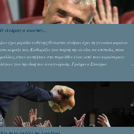
Ο άνδρας ο σωστός...
Δεν έχει μερίδιο ευθύνης; Ο σωστός άνδρας έχει τη γυναίκα κορώνα
στο κεφάλι του. Καθαρίζει για πάρτη της σε όλα τα επίπεδα, πόσο
μάλλον, όταν αυτή ήταν στο παρελθόν ένας από τους κυριότερους
λόγους για την δική του αναγνώριση... Γράφει ο Σταύρος
Αλευρογιάννης
Να τους σκίζει το λαρύγγι...