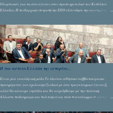
Ολυμπιακός για τα όσα έγιναν στον πρώτο ημιτελικό του Κυπέλλου
Ελλάδας. Η πειθαρχική επιτροπή της ΕΠΟ εξάντλησε την αυστηρότητά
της, περισσότερο λόγω του ντόρου που δημιούργησαν τα ελεγχόμενα
ΜΜΕ, αλλά σε κάθε περίπτωση δεν επέβαλε ποινή αφαίρεσης βαθμών,
όπως απαιτούσαν, αφού κάτι τέτοιο δεν ήταν εφικτό, σύμφωνα με τα
στοιχεία...
Η πιο αστεία Ελλάδα της ιστορίας...
Είναι μία νεοελληνική μόδα Το πλούσιο αθλητικό σαββατοκύριακο
προσφέρεται για σχολιασμό (ειδικά με όσα τραγελαφικά έγιναν),
αλλά θα κάνουμε ντρίπλα και θα ασχοληθούμε με την πολιτική.
Άλλωστε ποδόσφαιρο και πολιτική είναι τόσο «ανάλαφρες» ενότητες
που δίνουν τροφή για πικάντικες συζητήσεις. Του Σταύρου
Αλευρογιάννη