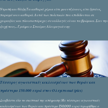
Ντροπή και θλίψη Τα καθαρά χέρια είτε μουντζώνουν, είτε ζητάνε,
παραμένουν καθαρά. Αυτά των πολιτικών που επιδίδονται σε
χειραψίες και πλουσιοπάροχες συναλλαγές είναι τα βρώμικα. Σαν την
ψυχή τους... Γράφει ο Σταύρος Αλευρογιάννης
Τέσσερις αγωνιστικές κεκλεισμένων των θυρών και
πρόστιμο 150.000 ευρώ στον Ολυμπιακό (pics)
Διαβάστε όλο το σκεπτικό της απόφασης Με τέσσερις αγωνιστικές
κεκλεισμένων των θυρών και πρόστιμο 150.000 ευρώ τιμωρήθηκε ο