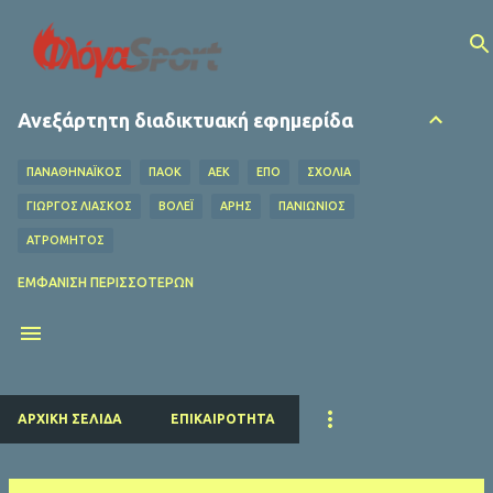
Μετάβαση στο κύριο περιεχόμενο
Ανεξάρτητη διαδικτυακή εφημερίδα
ΠΑΝΑΘΗΝΑΪΚΟΣ
ΠΑΟΚ
ΑΕΚ
ΕΠΟ
ΣΧΌΛΙΑ
ΓΙΩΡΓΟΣ ΛΙΑΣΚΟΣ
ΒΌΛΕΪ
ΑΡΗΣ
ΠΑΝΙΩΝΙΟΣ
ΑΤΡΟΜΗΤΟΣ
ΟΦΗ
ΛΕΒΑΔΕΙΑΚΟΣ
MEDIA
ΧΆΝΤΜΠΟΛ
ΕΜΦΆΝΙΣΗ ΠΕΡΙΣΣΌΤΕΡΩΝ
Ο ΦΥΛΑΡΟΎΧΑΣ
ΑΦΙΕΡΏΜΑΤΑ
ΝΤΊΝΟΣ ΚΟΎΛΗΣ
ΗΡΑΚΛΗΣ
EUROLEAGUE
FIFA
ΜΠΑΡΤΣΕΛΟΝΑ
ΔΗΜΉΤΡΗΣ ΚΟΥΜΟΥΡΤΖΉΣ
ΕΠΣ ΠΕΙΡΑΙΆ
ΕΣΗΕΑ
ΠΣΑΤ
ΕΘΝΙΚΟΣ
ΡΕΑΛ ΜΑΔΡΙΤΗΣ
ΠΑΡΙ ΣΕΝ ΖΕΡΜΕΝ
ΚΟΛΎΜΒΗΣΗ
ΑΡΧΙΚΉ ΣΕΛΊΔΑ
ΕΠΙΚΑΙΡΌΤΗΤΑ
ΛΙΒΕΡΠΟΥΛ
ΜΑΝΤΣΕΣΤΕΡ ΓΙΟΥΝΑΪΤΕΝΤ
ΜΠΑΓΕΡΝ ΜΟΝΑΧΟΥ
ΜΑΝΤΣΕΣΤΕΡ ΣΙΤΙ
ΤΣΕΛΣΙ
ΑΡΣΕΝΑΛ
ΑΤΛΕΤΙΚΟ ΜΑΔΡΙΤΗΣ