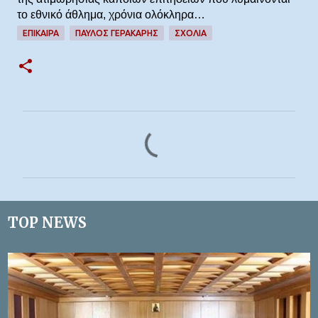
το εθνικό άθλημα, χρόνια ολόκληρα…
ΕΠΊΚΑΙΡΑ
ΠΑΎΛΟΣ ΓΕΡΑΚΆΡΗΣ
ΣΧΌΛΙΑ
Σ
χ
ό
λ
ι
TOP NEWS
α