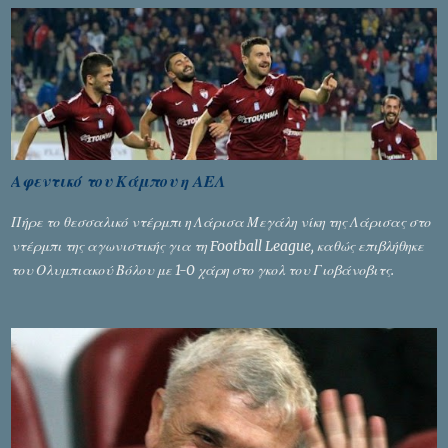
αφαίρεσης βαθμών, όπως απαιτούσαν, αφού κάτι τέτοιο δεν ήταν
εφικτό, σύμφωνα με τα στοιχεία...
Αφεντικό του Κάμπου η ΑΕΛ
Πήρε το θεσσαλικό ντέρμπι η Λάρισα Μεγάλη νίκη της Λάρισας στο
ντέρμπι της αγωνιστικής για τη Football League, καθώς επιβλήθηκε
του Ολυμπιακού Βόλου με 1-0 χάρη στο γκολ του Γιοβάνοβιτς.