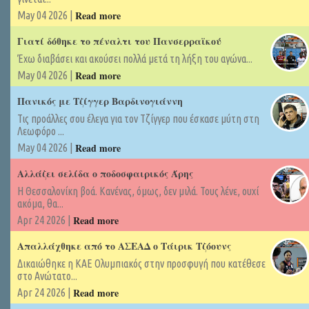
Read more
May 04 2026 |
Γιατί δόθηκε το πέναλτι του Πανσερραϊκού
Έχω διαβάσει και ακούσει πολλά μετά τη λήξη του αγώνα...
Read more
May 04 2026 |
Πανικός με Τζίγγερ Βαρδινογιάννη
Τις προάλλες σου έλεγα για τον Τζίγγερ που έσκασε μύτη στη
Λεωφόρο ...
Read more
May 04 2026 |
Αλλάζει σελίδα ο ποδοσφαιρικός Άρης
Η Θεσσαλονίκη βοά. Κανένας, όμως, δεν μιλά. Τους λένε, ουχί
ακόμα, θα...
Read more
Apr 24 2026 |
Απαλλάχθηκε από το ΑΣΕΑΔ ο Τάιρικ Τζόουνς
Δικαιώθηκε η ΚΑΕ Ολυμπιακός στην προσφυγή που κατέθεσε
στο Ανώτατο...
Read more
Apr 24 2026 |