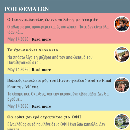
ΡΟΗ ΘΕΜΑΤΩΝ
Ο Γιαννακόπουλος έκανε το λάθος με Αταμάν
Ο αθλητισμός προσφέρει χαρές και λύπες. Ποτέ δεν είναι όλα
ιδανικά....
Read more
May 14 2026 |
Τα έχουν κάνει πλακάκια
Να σπάσω λίγο τη μιζέρια από τον αποκλεισμό του
Παναθηναϊκού στο...
Read more
May 14 2026 |
Βολικός αποκλεισμός του Παναθηναϊκού από το Final
Four της Αθήνας
Το είχαμε πει. Όχι χθες, όχι την περασμένη εβδομάδα. Δεν θα
βγούμε...
Read more
May 14 2026 |
Θα έρθει χοντρό στραπάτσο για ΟΦΗ
Είναι λάθος αυτό που λένε ότι ο ΟΦΗ έχει δύο κύπελλα. Δεν
γίνεται...