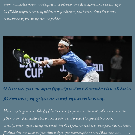
στην θεωρία ήταν ντέρμπι ο αγώνας της Μπαρτσελόνα με την
Σεβίλλη αφού στην πράξη οι «μπλαουγκράνα» έδειξαν την
ανωτερότητα τους σαν ομάδα.
Ο Ναδάλ για το δημοψήφισμα στην Καταλονία: «Κλαίω
βλέποντας τη χώρα σε αυτή την κατάσταση»
Με ανησυχία και θλίψη βλέπει τα γεγονότα που συμβαίνουν από
χθες στην Καταλονία ο ισπανός τενίστας Ραφαέλ Ναδάλ
τονίζοντας χαρακτηριστικά ότι « Προσωπικά στεναχωριέμαι όταν
βλέπω ότι σε μια χώρα όπου έχουμε καταφέρει να ζήσουμε και