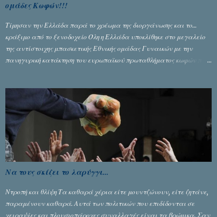
ομάδες Κωφών!!!
Τίμησαν την Ελλάδα παρά το χρέωμα της διοργάνωσης και το...
κράξιμο από το ξενοδοχείο Όλη η Ελλάδα υποκλίθηκε στο μεγαλείο
της αντίστοιχης μπασκετικής Εθνικής ομάδας Γυναικών με την
πανηγυρική κατάκτηση του ευρωπαϊκού πρωταθλήματος κωφών που
διεξήχθη στη Θεσσανολίκη τις προηγουμενες ημέρες. Πίσω από την
λάμψη και την αποθέωση που γνώρισαν τα κορίτσια της Αθηνάς
Ζέρβα με την πορεία τους που ολοκληρώθηκε με τη νίκη τους στον
τελικό επί της Λιθουανίας, υπάρχουν και τα δυσάρεστα. Τα πολύ
δυσάρεστα...
Να τους σκίζει το λαρύγγι...
Ντροπή και θλίψη Τα καθαρά χέρια είτε μουντζώνουν, είτε ζητάνε,
παραμένουν καθαρά. Αυτά των πολιτικών που επιδίδονται σε
χειραψίες και πλουσιοπάροχες συναλλαγές είναι τα βρώμικα. Σαν