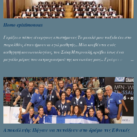
Homo epistimonous
Γεμίζει ο τόπος άνεργους επιστήμονες Το μυαλό μου ταξιδεύει στο
παρελθόν, όταν ήμουν κι εγώ μαθητής... Μία κουβέντα ενός
καθηγητή κοινωνιολογίας, του Σάκη Μπερναλή, κρύβει ίσως ένα
μεγάλο μέρος του εκτροχιασμού της κοινωνίας μας... Γράφει ο
Σταύρος Αλευρογιάννης
Αποκάλυψη: Πήγαν να πετάξουν στο δρόμο τις Εθνικές