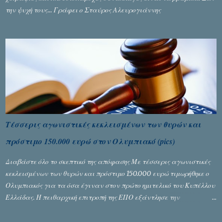
την ψυχή τους... Γράφει ο Σταύρος Αλευρογιάννης
Τέσσερις αγωνιστικές κεκλεισμένων των θυρών και
πρόστιμο 150.000 ευρώ στον Ολυμπιακό (pics)
Διαβάστε όλο το σκεπτικό της απόφασης Με τέσσερις αγωνιστικές
κεκλεισμένων των θυρών και πρόστιμο 150.000 ευρώ τιμωρήθηκε ο
Ολυμπιακός για τα όσα έγιναν στον πρώτο ημιτελικό του Κυπέλλου
Ελλάδας. Η πειθαρχική επιτροπή της ΕΠΟ εξάντλησε την
αυστηρότητά της, περισσότερο λόγω του ντόρου που δημιούργησαν
τα ελεγχόμενα ΜΜΕ, αλλά σε κάθε περίπτωση δεν επέβαλε ποινή