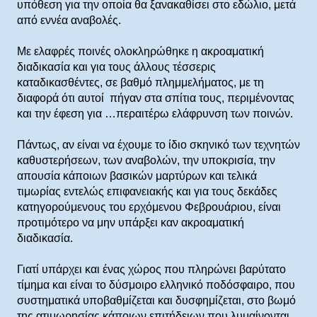
υπόθεση για την οποία θα ξανακαθίσει στο εδώλιο, μετά
από εννέα αναβολές.
Με ελαφρές ποινές ολοκληρώθηκε η ακροαματική
διαδικασία και για τους άλλους τέσσερις
καταδικασθέντες, σε βαθμό πλημμελήματος, με τη
διαφορά ότι αυτοί πήγαν στα σπίτια τους, περιμένοντας
και την έφεση για …περαιτέρω ελάφρυνση των ποινών.
Πάντως, αν είναι να έχουμε το ίδιο σκηνικό των τεχνητών
καθυστερήσεων, των αναβολών, την υποκρισία, την
απουσία κάποιων βασικών μαρτύρων και τελικά
τιμωρίας εντελώς επιφανειακής και για τους δεκάδες
κατηγορούμενους του ερχόμενου Φεβρουάριου, είναι
προτιμότερο να μην υπάρξει καν ακροαματική
διαδικασία.
Γιατί υπάρχει και ένας χώρος που πληρώνει βαρύτατο
τίμημα και είναι το δύσμοιρο ελληνικό ποδόσφαιρο, που
συστηματικά υποβαθμίζεται και δυσφημίζεται, στο βωμό
της ατιμωρησίας κάποιων επιτήδειων που λυμαίνονται