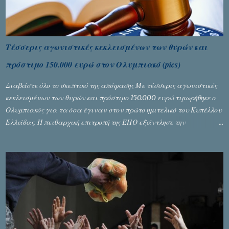
Τέσσερις αγωνιστικές κεκλεισμένων των θυρών και
πρόστιμο 150.000 ευρώ στον Ολυμπιακό (pics)
Διαβάστε όλο το σκεπτικό της απόφασης Με τέσσερις αγωνιστικές
κεκλεισμένων των θυρών και πρόστιμο 150.000 ευρώ τιμωρήθηκε ο
Ολυμπιακός για τα όσα έγιναν στον πρώτο ημιτελικό του Κυπέλλου
Ελλάδας. Η πειθαρχική επιτροπή της ΕΠΟ εξάντλησε την
αυστηρότητά της, περισσότερο λόγω του ντόρου που δημιούργησαν
τα ελεγχόμενα ΜΜΕ, αλλά σε κάθε περίπτωση δεν επέβαλε ποινή
αφαίρεσης βαθμών, όπως απαιτούσαν, αφού κάτι τέτοιο δεν ήταν
εφικτό, σύμφωνα με τα στοιχεία...