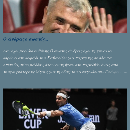
Ο άνδρας ο σωστός...
Δεν έχει μερίδιο ευθύνης; Ο σωστός άνδρας έχει τη γυναίκα
κορώνα στο κεφάλι του. Καθαρίζει για πάρτη της σε όλα τα
επίπεδα, πόσο μάλλον, όταν αυτή ήταν στο παρελθόν ένας από
τους κυριότερους λόγους για την δική του αναγνώριση... Γράφει ο
Σταύρος Αλευρογιάννης