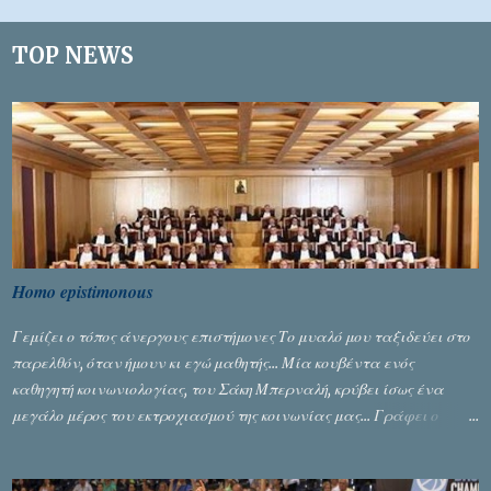
λ
ι
TOP NEWS
α
Homo epistimonous
Γεμίζει ο τόπος άνεργους επιστήμονες Το μυαλό μου ταξιδεύει στο
παρελθόν, όταν ήμουν κι εγώ μαθητής... Μία κουβέντα ενός
καθηγητή κοινωνιολογίας, του Σάκη Μπερναλή, κρύβει ίσως ένα
μεγάλο μέρος του εκτροχιασμού της κοινωνίας μας... Γράφει ο
Σταύρος Αλευρογιάννης