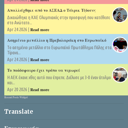
Απαλλάχθηκε από το ΑΣΕΑΔ ο Τάιρικ Τζόουνς
Δικαιώθηκε η ΚΑΕ Ολυμπιακός στην προσφυγή που κατέθεσε
στο Ανώτατο...
Read more
Apr 24 2026 |
Ασημένιο μετάλλιο η Πρεβολαράκη στο Ευρωπαϊκό
Tο ασημένιο μετάλλιο στο Ευρωπαϊκό Πρωτάθλημα Πάλης στα
Τίρανα...
Read more
Apr 24 2026 |
Το ποδόσφαιρο έχει τρόπο να τιμωρεί
Η ΑΕΚ έκανε χθες αυτό που έπρεπε. Διέλυσε με 3-0 έναν άτολμο
και...
Read more
Apr 20 2026 |
Recent Posts Widget
Translate