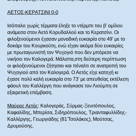
ΑΕΤΟΣ-ΚΕΡΑΤΣΙΝΙ 0-0
Ισόπαλο χωρίς τέρματα έληξε το ντέρμπι του β' ομίλου
ανάμεσα στον Αετό Κορυδαλλού και το Κερατσίνι. Οι
φιλοξενούμενοι έχασαν μοναδική ευκαιρία στο 49' με το
δοκάρι του Κουρκούτη, ενώ είχαν ακόμα δύο ευκαιρίες
με πρωταγωνιστή τον Ψυχογιό που δεν μπόρεσε να
νικήσει τον Καλογερά. Μάλιστα,στη δεύτερη περίπτωση
οι φιλοξενούμενοι ζήτησαν και πέναλτι σε ανατροπή του
Ψυχογιού από τον Καλογερά. Ο Αετός είχε κατοχή κι
έχασε πολύ καλή ευκαιρία στο 73' με απευθείας εκτέλεση
φάουλ του Καλλέργη που ανάγκασε τον Λιούμπη σε
εξαιρετική επέμβαση.
Μαύρος Αετός
: Καλογεράς, Σύρμας-Ξενιτόπουλος,
Καφαλίδης, Μπερίσα, Σιδηρόπουλος, Τριανταφυλλίδης-
Καλλέργης, Γεωργιάδης (81'Τσολάκος), Μούτσας,
Δρυμούσης.