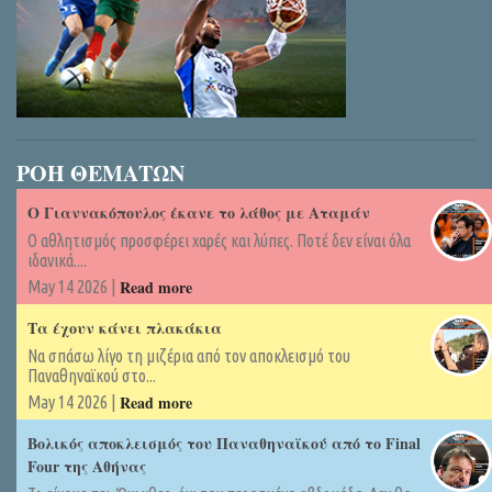
ΡΟΗ ΘΕΜΑΤΩΝ
Ο Γιαννακόπουλος έκανε το λάθος με Αταμάν
Ο αθλητισμός προσφέρει χαρές και λύπες. Ποτέ δεν είναι όλα
ιδανικά....
Read more
May 14 2026 |
Τα έχουν κάνει πλακάκια
Να σπάσω λίγο τη μιζέρια από τον αποκλεισμό του
Παναθηναϊκού στο...
Read more
May 14 2026 |
Βολικός αποκλεισμός του Παναθηναϊκού από το Final
Four της Αθήνας