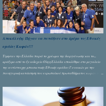
Αποκάλυψη: Πήγαν να πετάξουν στο δρόμο τις Εθνικές
ομάδες Κωφών!!!
Τίμησαν την Ελλάδα παρά το χρέωμα της διοργάνωσης και το...
κράξιμο από το ξενοδοχείο Όλη η Ελλάδα υποκλίθηκε στο μεγαλείο
της αντίστοιχης μπασκετικής Εθνικής ομάδας Γυναικών με την
πανηγυρική κατάκτηση του ευρωπαϊκού πρωταθλήματος κωφών που
διεξήχθη στη Θεσσανολίκη τις προηγουμενες ημέρες. Πίσω από την
λάμψη και την αποθέωση που γνώρισαν τα κορίτσια της Αθηνάς
Ζέρβα με την πορεία τους που ολοκληρώθηκε με τη νίκη τους στον
τελικό επί της Λιθουανίας, υπάρχουν και τα δυσάρεστα. Τα πολύ
δυσάρεστα...