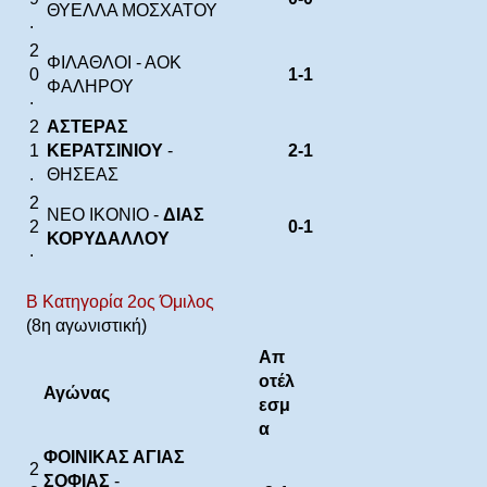
ΘΥΕΛΛΑ ΜΟΣΧΑΤΟΥ
.
2
ΦΙΛΑΘΛΟΙ - ΑΟΚ
0
1-1
ΦΑΛΗΡΟΥ
.
2
ΑΣΤΕΡΑΣ
1
ΚΕΡΑΤΣΙΝΙΟΥ
-
2-1
.
ΘΗΣΕΑΣ
2
ΝΕΟ ΙΚΟΝΙΟ -
ΔΙΑΣ
2
0-1
ΚΟΡΥΔΑΛΛΟΥ
.
Β Κατηγορία 2ος Όμιλος
(8η αγωνιστική)
Απ
οτέλ
Αγώνας
εσμ
α
ΦΟΙΝΙΚΑΣ ΑΓΙΑΣ
2
ΣΟΦΙΑΣ
-