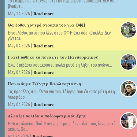
Το είχαμε πει. Όχι χθες, όχι την περασμένη εβδομάδα. Δεν θα
βγούμε...
Read more
May 14 2026 |
Θα έρθει χοντρό στραπάτσο για ΟΦΗ
Είναι λάθος αυτό που λένε ότι ο ΟΦΗ έχει δύο κύπελλα. Δεν
γίνεται...
Read more
May 04 2026 |
Γιατί δόθηκε το πέναλτι του Πανσερραϊκού
Έχω διαβάσει και ακούσει πολλά μετά τη λήξη του αγώνα...
Read more
May 04 2026 |
Πανικός με Τζίγγερ Βαρδινογιάννη
Τις προάλλες σου έλεγα για τον Τζίγγερ που έσκασε μύτη στη
Λεωφόρο ...
Read more
May 04 2026 |
Αλλάζει σελίδα ο ποδοσφαιρικός Άρης
Η Θεσσαλονίκη βοά. Κανένας, όμως, δεν μιλά. Τους λένε, ουχί
ακόμα, θα...
Read more
Apr 24 2026 |