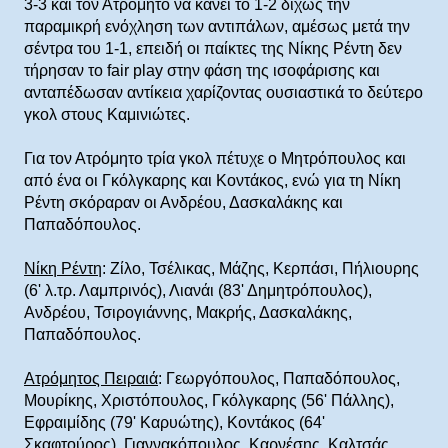
3-3 και τον Ατρόμητο να κάνει το 1-2 δίχως την
παραμικρή ενόχληση των αντιπάλων, αμέσως μετά την
σέντρα του 1-1, επειδή οι παίκτες της Νίκης Ρέντη δεν
τήρησαν το fair play στην φάση της ισοφάρισης και
ανταπέδωσαν αντίκεια χαρίζοντας ουσιαστικά το δεύτερο
γκολ στους Καμινιώτες.
Για τον Ατρόμητο τρία γκολ πέτυχε ο Μητρόπουλος και
από ένα οι Γκόλγκαρης και Κοντάκος, ενώ για τη Νίκη
Ρέντη σκόραραν οι Ανδρέου, Δασκαλάκης και
Παπαδόπουλος.
Νίκη Ρέντη
: Ζίλο, Τσέλικας, Μάζης, Κερπάσι, Πήλιουρης
(6' λ.τρ. Λαμπρινός), Λιανάι (83' Δημητρόπουλος),
Ανδρέου, Τσιρογιάννης, Μακρής, Δασκαλάκης,
Παπαδόπουλος.
Ατρόμητος Πειραιά
: Γεωργόπουλος, Παπαδόπουλος,
Μουρίκης, Χριστόπουλος, Γκόλγκαρης (56' Πάλλης),
Εφραιμίδης (79' Καρυώτης), Κοντάκος (64'
Σκαφτούρος), Γιαννακόπουλος, Καρνέσης, Καλτσάς.