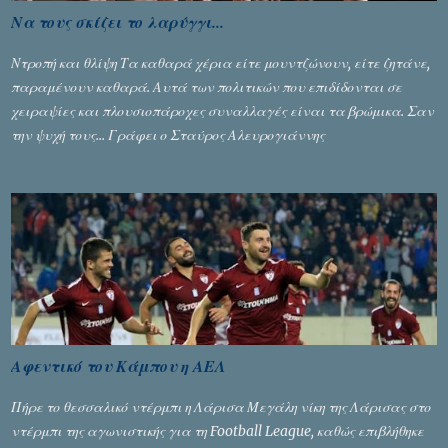
Να τους σκίζει το λαρύγγι...
Ντροπή και θλίψη Τα καθαρά χέρια είτε μουντζώνουν, είτε ζητάνε,
παραμένουν καθαρά. Αυτά των πολιτικών που επιδίδονται σε
χειραψίες και πλουσιοπάροχες συναλλαγές είναι τα βρώμικα. Σαν
την ψυχή τους... Γράφει ο Σταύρος Αλευρογιάννης
Αφεντικό του Κάμπου η ΑΕΛ
Πήρε το θεσσαλικό ντέρμπι η Λάρισα Μεγάλη νίκη της Λάρισας στο
ντέρμπι της αγωνιστικής για τη Football League, καθώς επιβλήθηκε