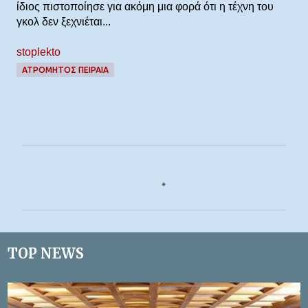
ίδιος πιστοποίησε για ακόμη μια φορά ότι η τέχνη του
γκολ δεν ξεχνιέται...
stoplekto
ΑΤΡΟΜΗΤΟΣ ΠΕΙΡΑΙΑ
Σ
χ
ό
λ
ι
TOP NEWS
α