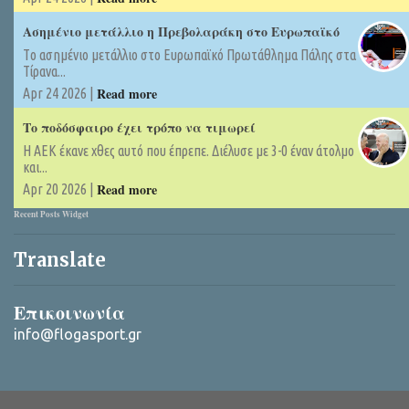
Ασημένιο μετάλλιο η Πρεβολαράκη στο Ευρωπαϊκό
Tο ασημένιο μετάλλιο στο Ευρωπαϊκό Πρωτάθλημα Πάλης στα
Τίρανα...
Read more
Apr 24 2026 |
Το ποδόσφαιρο έχει τρόπο να τιμωρεί
Η ΑΕΚ έκανε χθες αυτό που έπρεπε. Διέλυσε με 3-0 έναν άτολμο
και...
Read more
Apr 20 2026 |
Recent Posts Widget
Translate
Επικοινωνία
info@flogasport.gr