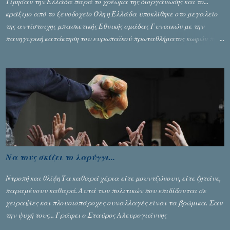
Τίμησαν την Ελλάδα παρά το χρέωμα της διοργάνωσης και το...
κράξιμο από το ξενοδοχείο Όλη η Ελλάδα υποκλίθηκε στο μεγαλείο
της αντίστοιχης μπασκετικής Εθνικής ομάδας Γυναικών με την
πανηγυρική κατάκτηση του ευρωπαϊκού πρωταθλήματος κωφών που
διεξήχθη στη Θεσσανολίκη τις προηγουμενες ημέρες. Πίσω από την
λάμψη και την αποθέωση που γνώρισαν τα κορίτσια της Αθηνάς
Ζέρβα με την πορεία τους που ολοκληρώθηκε με τη νίκη τους στον
τελικό επί της Λιθουανίας, υπάρχουν και τα δυσάρεστα. Τα πολύ
δυσάρεστα...
Να τους σκίζει το λαρύγγι...
Ντροπή και θλίψη Τα καθαρά χέρια είτε μουντζώνουν, είτε ζητάνε,
παραμένουν καθαρά. Αυτά των πολιτικών που επιδίδονται σε
χειραψίες και πλουσιοπάροχες συναλλαγές είναι τα βρώμικα. Σαν
την ψυχή τους... Γράφει ο Σταύρος Αλευρογιάννης