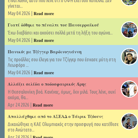
Είναι λάθος αυτό που λένε ότι ο ΟΦΗ έχει δύο κύπελλα. Δεν
γίνεται...
Read more
May 04 2026 |
Γιατί δόθηκε το πέναλτι του Πανσερραϊκού
Έχω διαβάσει και ακούσει πολλά μετά τη λήξη του αγώνα...
Read more
May 04 2026 |
Πανικός με Τζίγγερ Βαρδινογιάννη
Τις προάλλες σου έλεγα για τον Τζίγγερ που έσκασε μύτη στη
Λεωφόρο ...
Read more
May 04 2026 |
Αλλάζει σελίδα ο ποδοσφαιρικός Άρης
Η Θεσσαλονίκη βοά. Κανένας, όμως, δεν μιλά. Τους λένε, ουχί
ακόμα, θα...
Read more
Apr 24 2026 |
Απαλλάχθηκε από το ΑΣΕΑΔ ο Τάιρικ Τζόουνς
Δικαιώθηκε η ΚΑΕ Ολυμπιακός στην προσφυγή που κατέθεσε
στο Ανώτατο...
Read more
Apr 24 2026 |