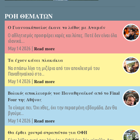
ΡΟΗ ΘΕΜΑΤΩΝ
Ο Γιαννακόπουλος έκανε το λάθος με Αταμάν
Ο αθλητισμός προσφέρει χαρές και λύπες. Ποτέ δεν είναι όλα
ιδανικά....
Read more
May 14 2026 |
Τα έχουν κάνει πλακάκια
Να σπάσω λίγο τη μιζέρια από τον αποκλεισμό του
Παναθηναϊκού στο...
Read more
May 14 2026 |
Βολικός αποκλεισμός του Παναθηναϊκού από το Final
Four της Αθήνας
Το είχαμε πει. Όχι χθες, όχι την περασμένη εβδομάδα. Δεν θα
βγούμε...
Read more
May 14 2026 |
Θα έρθει χοντρό στραπάτσο για ΟΦΗ