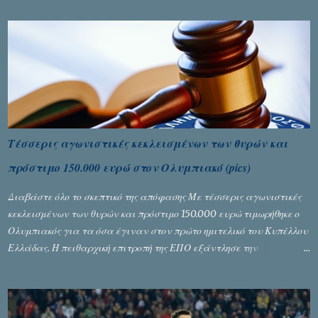
Τέσσερις αγωνιστικές κεκλεισμένων των θυρών και
πρόστιμο 150.000 ευρώ στον Ολυμπιακό (pics)
Διαβάστε όλο το σκεπτικό της απόφασης Με τέσσερις αγωνιστικές
κεκλεισμένων των θυρών και πρόστιμο 150.000 ευρώ τιμωρήθηκε ο
Ολυμπιακός για τα όσα έγιναν στον πρώτο ημιτελικό του Κυπέλλου
Ελλάδας. Η πειθαρχική επιτροπή της ΕΠΟ εξάντλησε την
αυστηρότητά της, περισσότερο λόγω του ντόρου που δημιούργησαν
τα ελεγχόμενα ΜΜΕ, αλλά σε κάθε περίπτωση δεν επέβαλε ποινή
αφαίρεσης βαθμών, όπως απαιτούσαν, αφού κάτι τέτοιο δεν ήταν
εφικτό, σύμφωνα με τα στοιχεία...