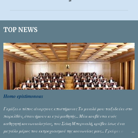
ό
λ
ι
TOP NEWS
α
Homo epistimonous
Γεμίζει ο τόπος άνεργους επιστήμονες Το μυαλό μου ταξιδεύει στο
παρελθόν, όταν ήμουν κι εγώ μαθητής... Μία κουβέντα ενός
καθηγητή κοινωνιολογίας, του Σάκη Μπερναλή, κρύβει ίσως ένα
μεγάλο μέρος του εκτροχιασμού της κοινωνίας μας... Γράφει ο