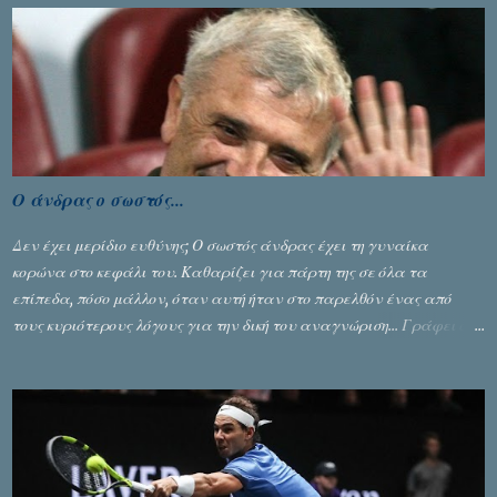
Ο άνδρας ο σωστός...
Δεν έχει μερίδιο ευθύνης; Ο σωστός άνδρας έχει τη γυναίκα
κορώνα στο κεφάλι του. Καθαρίζει για πάρτη της σε όλα τα
επίπεδα, πόσο μάλλον, όταν αυτή ήταν στο παρελθόν ένας από
τους κυριότερους λόγους για την δική του αναγνώριση... Γράφει ο
Σταύρος Αλευρογιάννης