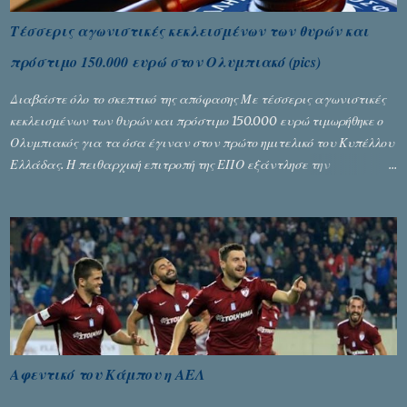
Τέσσερις αγωνιστικές κεκλεισμένων των θυρών και
πρόστιμο 150.000 ευρώ στον Ολυμπιακό (pics)
Διαβάστε όλο το σκεπτικό της απόφασης Με τέσσερις αγωνιστικές
κεκλεισμένων των θυρών και πρόστιμο 150.000 ευρώ τιμωρήθηκε ο
Ολυμπιακός για τα όσα έγιναν στον πρώτο ημιτελικό του Κυπέλλου
Ελλάδας. Η πειθαρχική επιτροπή της ΕΠΟ εξάντλησε την
αυστηρότητά της, περισσότερο λόγω του ντόρου που δημιούργησαν
τα ελεγχόμενα ΜΜΕ, αλλά σε κάθε περίπτωση δεν επέβαλε ποινή
αφαίρεσης βαθμών, όπως απαιτούσαν, αφού κάτι τέτοιο δεν ήταν
εφικτό, σύμφωνα με τα στοιχεία...
Αφεντικό του Κάμπου η ΑΕΛ