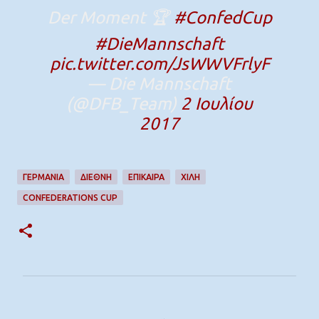
Der Moment 🏆
#ConfedCup
#DieMannschaft
pic.twitter.com/JsWWVFrlyF
— Die Mannschaft
(@DFB_Team)
2 Ιουλίου
2017
ΓΕΡΜΑΝΙΑ
ΔΙΕΘΝΉ
ΕΠΊΚΑΙΡΑ
ΧΙΛΗ
CONFEDERATIONS CUP
Σ
χ