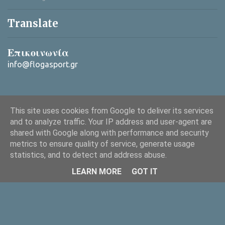
Translate
Επικοινωνία
info@flogasport.gr
This site uses cookies from Google to deliver its services
and to analyze traffic. Your IP address and user-agent are
shared with Google along with performance and security
metrics to ensure quality of service, generate usage
Από το Blogger
statistics, and to detect and address abuse.
Copyright © 2025 ΦλόγαSport (flogasport.gr), All rights reserved
LEARN MORE
GOT IT