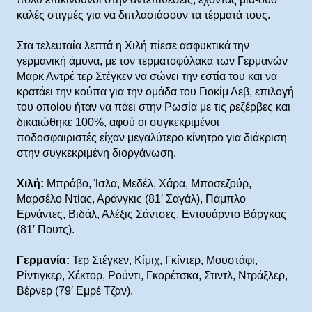
καλές στιγμές για να διπλασιάσουν τα τέρματά τους.
Στα τελευταία λεπτά η Χιλή πίεσε ασφυκτικά την
γερμανική άμυνα, με τον τερματοφύλακα των Γερμανών
Μαρκ Αντρέ τερ Στέγκεν να σώνει την εστία του και να
κρατάει την κούπα για την ομάδα του Γιοκίμ Λεβ, επιλογή
του οποίου ήταν να πάει στην Ρωσία με τις ρεζέρβες και
δικαιώθηκε 100%, αφού οι συγκεκριμένοι
ποδοσφαιριστές είχαν μεγαλύτερο κίνητρο για διάκριση
στην συγκεκριμένη διοργάνωση.
Χιλή:
Μπράβο, Ίσλα, Μεδέλ, Χάρα, Μποσεζούρ,
Μαρσέλο Ντίας, Αράνγκις (81′ Σαγάλ), Πάμπλο
Ερνάντες, Βιδάλ, Αλέξις Σάντσες, Εντουάρντο Βάργκας
(81′ Πουτς).
Γερμανία:
Τερ Στέγκεν, Κίμιχ, Γκίντερ, Μουστάφι,
Ρίντιγκερ, Χέκτορ, Ρούντι, Γκορέτσκα, Στιντλ, Ντράξλερ,
Βέρνερ (79′ Εμρέ Τζαν).