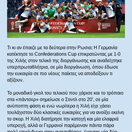
Τι κι αν έπαιζε με τα δεύτερα στην Ρωσια; Η Γερμανία
κατέκτησε το Confederations Cup επικρατώντας με 1-0
της Χιλής στον τελικό της διοργάνωσης και αναδείχτηκε
υπερπρωταθλήτρια, σε μία διοργάνωση, όπου έδωσε
την ευκαιρία σε πιο νέους παίκτες να αποδείξουν τι
αξίζουν.
Το μοναδικό γκολ του τελικού που χάρισε και το τρόπαιο
στα «πάντσερ» σημείωσε ο Στιντλ στο 20′, σε μία
ανύποπτη φάση κι ενώ νωρίτερα η Χιλή είχε χάσει
τουλάχιστον δύο κλασικές ευκαιρίες για να ανοίξει εκείνη
το σκορ. Η Χιλή διατήρησε την κατοχή και μία ελαφριά
υπεροχή, αλλά οι Γερμανοί παρέμειναν πάντα πάρα
πολύ επικίνδυνοι στην αντεπιθέσεις, έχοντας μία-δύο