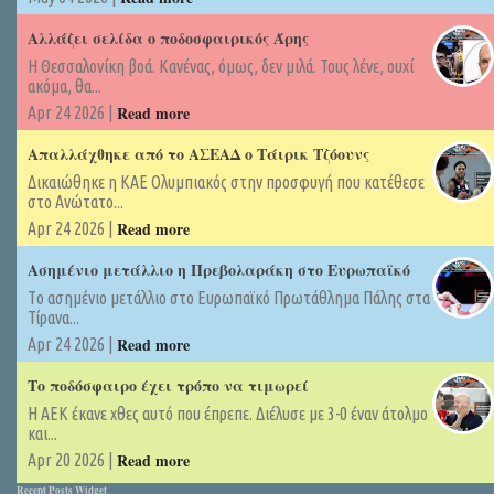
Αλλάζει σελίδα ο ποδοσφαιρικός Άρης
Η Θεσσαλονίκη βοά. Κανένας, όμως, δεν μιλά. Τους λένε, ουχί
ακόμα, θα...
Read more
Apr 24 2026 |
Απαλλάχθηκε από το ΑΣΕΑΔ ο Τάιρικ Τζόουνς
Δικαιώθηκε η ΚΑΕ Ολυμπιακός στην προσφυγή που κατέθεσε
στο Ανώτατο...
Read more
Apr 24 2026 |
Ασημένιο μετάλλιο η Πρεβολαράκη στο Ευρωπαϊκό
Tο ασημένιο μετάλλιο στο Ευρωπαϊκό Πρωτάθλημα Πάλης στα
Τίρανα...
Read more
Apr 24 2026 |
Το ποδόσφαιρο έχει τρόπο να τιμωρεί
Η ΑΕΚ έκανε χθες αυτό που έπρεπε. Διέλυσε με 3-0 έναν άτολμο
και...
Read more
Apr 20 2026 |
Recent Posts Widget