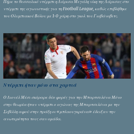
Πήρε το θεσσαλικό ντέρμπι η Λάρισα Μεγάλη νίκη της Λάρισας στο
ντέρμπι της αγωνιστικής για τη Football League, καθώς επιβλήθηκε
του Ολυμπιακού Βόλου με 1-0 χάρη στο γκολ του Γιοβάνοβιτς.
Ντέρμπι ήταν μόνο στα χαρτιά
Ο Λιονέλ Μέσι σκόραρε δύο φορές για την Μπαρτσελόνα Μόνο
στην θεωρία ήταν ντέρμπι ο αγώνας της Μπαρτσελόνα με την
Σεβίλλη αφού στην πράξη οι «μπλαουγκράνα» έδειξαν την
ανωτερότητα τους σαν ομάδα.