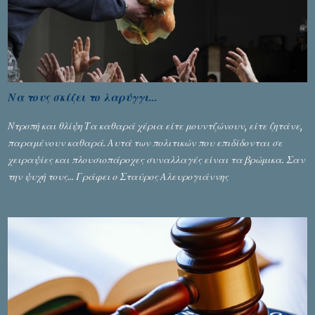
τελικό επί της Λιθουανίας, υπάρχουν και τα δυσάρεστα. Τα πολύ
δυσάρεστα...
Να τους σκίζει το λαρύγγι...
Ντροπή και θλίψη Τα καθαρά χέρια είτε μουντζώνουν, είτε ζητάνε,
παραμένουν καθαρά. Αυτά των πολιτικών που επιδίδονται σε
χειραψίες και πλουσιοπάροχες συναλλαγές είναι τα βρώμικα. Σαν
την ψυχή τους... Γράφει ο Σταύρος Αλευρογιάννης