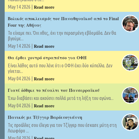
Read more
May 14 2026 |
Βολικός αποκλεισμός του Παναθηναϊκού από το Final
Four της Αθήνας
Το είχαμε πει. Όχι χθες, όχι την περασμένη εβδομάδα. Δεν θα
βγούμε...
Read more
May 14 2026 |
Θα έρθει χοντρό στραπάτσο για ΟΦΗ
Είναι λάθος αυτό που λένε ότι ο ΟΦΗ έχει δύο κύπελλα. Δεν
γίνεται...
Read more
May 04 2026 |
Γιατί δόθηκε το πέναλτι του Πανσερραϊκού
Έχω διαβάσει και ακούσει πολλά μετά τη λήξη του αγώνα...
Read more
May 04 2026 |
Πανικός με Τζίγγερ Βαρδινογιάννη
Τις προάλλες σου έλεγα για τον Τζίγγερ που έσκασε μύτη στη
Λεωφόρο ...
Read more
May 04 2026 |