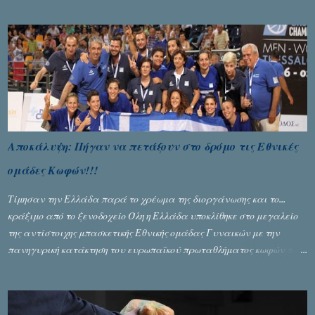
Σταύρος Αλευρογιάννης
Αποκάλυψη: Πήγαν να πετάξουν στο δρόμο τις Εθνικές
ομάδες Κωφών!!!
Τίμησαν την Ελλάδα παρά το χρέωμα της διοργάνωσης και το...
κράξιμο από το ξενοδοχείο Όλη η Ελλάδα υποκλίθηκε στο μεγαλείο
της αντίστοιχης μπασκετικής Εθνικής ομάδας Γυναικών με την
πανηγυρική κατάκτηση του ευρωπαϊκού πρωταθλήματος κωφών που
διεξήχθη στη Θεσσανολίκη τις προηγουμενες ημέρες. Πίσω από την
λάμψη και την αποθέωση που γνώρισαν τα κορίτσια της Αθηνάς
Ζέρβα με την πορεία τους που ολοκληρώθηκε με τη νίκη τους στον