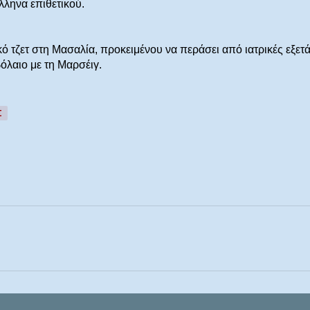
λληνα επιθετικού.
ό τζετ στη Μασαλία, προκειμένου να περάσει από ιατρικές εξετά
όλαιο με τη Μαρσέιγ.
Σ