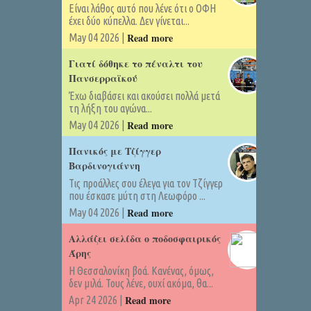
Είναι λάθος αυτό που λένε ότι ο ΟΦΗ
έχει δύο κύπελλα. Δεν γίνεται...
Read more
May 04 2026 |
Γιατί δόθηκε το πέναλτι του
Πανσερραϊκού
Έχω διαβάσει και ακούσει πολλά μετά
τη λήξη του αγώνα...
Read more
May 04 2026 |
Πανικός με Τζίγγερ
Βαρδινογιάννη
Τις προάλλες σου έλεγα για τον Τζίγγερ
που έσκασε μύτη στη Λεωφόρο ...
Read more
May 04 2026 |
Αλλάζει σελίδα ο ποδοσφαιρικός
Άρης
Η Θεσσαλονίκη βοά. Κανένας, όμως,
δεν μιλά. Τους λένε, ουχί ακόμα, θα...
Read more
Apr 24 2026 |