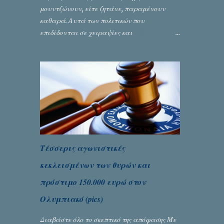
μουντζώνουν, είτε ζητάνε, παραμένουν
καθαρά. Αυτά των πολιτικών που
επιδίδονται σε χειραψίες και
πλουσιοπάροχες συναλλαγές είναι τα
βρώμικα. Σαν την ψυχή τους... Γράφει ο
Σταύρος Αλευρογιάννης
Τέσσερις αγωνιστικές
κεκλεισμένων των θυρών και
πρόστιμο 150.000 ευρώ στον
Ολυμπιακό (pics)
Διαβάστε όλο το σκεπτικό της απόφασης Με