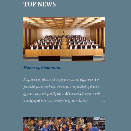
TOP NEWS
α
Homo epistimonous
Γεμίζει ο τόπος άνεργους επιστήμονες Το
μυαλό μου ταξιδεύει στο παρελθόν, όταν
ήμουν κι εγώ μαθητής... Μία κουβέντα ενός
καθηγητή κοινωνιολογίας, του Σάκη
Μπερναλή, κρύβει ίσως ένα μεγάλο μέρος
του εκτροχιασμού της κοινωνίας μας...
Γράφει ο Σταύρος Αλευρογιάννης