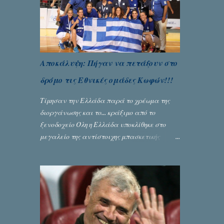
Αποκάλυψη: Πήγαν να πετάξουν στο
δρόμο τις Εθνικές ομάδες Κωφών!!!
Τίμησαν την Ελλάδα παρά το χρέωμα της
διοργάνωσης και το... κράξιμο από το
ξενοδοχείο Όλη η Ελλάδα υποκλίθηκε στο
μεγαλείο της αντίστοιχης μπασκετικής
Εθνικής ομάδας Γυναικών με την
πανηγυρική κατάκτηση του ευρωπαϊκού
πρωταθλήματος κωφών που διεξήχθη στη
Θεσσανολίκη τις προηγουμενες ημέρες. Πίσω
από την λάμψη και την αποθέωση που
γνώρισαν τα κορίτσια της Αθηνάς Ζέρβα με
την πορεία τους που ολοκληρώθηκε με τη νίκη