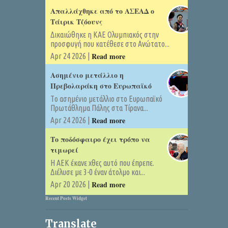
Απαλλάχθηκε από το ΑΣΕΑΔ ο
Τάιρικ Τζόουνς
Δικαιώθηκε η ΚΑΕ Ολυμπιακός στην
προσφυγή που κατέθεσε στο Ανώτατο...
Read more
Apr 24 2026 |
Ασημένιο μετάλλιο η
Πρεβολαράκη στο Ευρωπαϊκό
Tο ασημένιο μετάλλιο στο Ευρωπαϊκό
Πρωτάθλημα Πάλης στα Τίρανα...
Read more
Apr 24 2026 |
Το ποδόσφαιρο έχει τρόπο να
τιμωρεί
Η ΑΕΚ έκανε χθες αυτό που έπρεπε.
Διέλυσε με 3-0 έναν άτολμο και...
Read more
Apr 20 2026 |
Recent Posts Widget
Translate