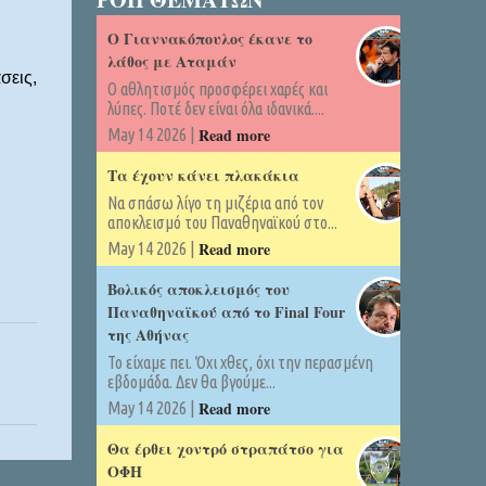
Ο Γιαννακόπουλος έκανε το
λάθος με Αταμάν
σεις,
Ο αθλητισμός προσφέρει χαρές και
λύπες. Ποτέ δεν είναι όλα ιδανικά....
Read more
May 14 2026 |
Τα έχουν κάνει πλακάκια
Να σπάσω λίγο τη μιζέρια από τον
αποκλεισμό του Παναθηναϊκού στο...
Read more
May 14 2026 |
Βολικός αποκλεισμός του
Παναθηναϊκού από το Final Four
της Αθήνας
Το είχαμε πει. Όχι χθες, όχι την περασμένη
εβδομάδα. Δεν θα βγούμε...
Read more
May 14 2026 |
Θα έρθει χοντρό στραπάτσο για
ΟΦΗ