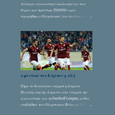
τέσσερις αγωνιστικές κεκλεισμένων των
θυρών και πρόστιμο 150.000 ευρώ
τιμωρήθηκε ο Ολυμπιακός για τα όσα έγιναν
στον πρώτο ημιτελικό του Κυπέλλου
Ελλάδας. Η πειθαρχική επιτροπή της ΕΠΟ
εξάντλησε την αυστηρότητά της,
περισσότερο λόγω του ντόρου που
δημιούργησαν τα ελεγχόμενα ΜΜΕ, αλλά
σε κάθε περίπτωση δεν επέβαλε ποινή
αφαίρεσης βαθμών, όπως απαιτούσαν,
αφού κάτι τέτοιο δεν ήταν εφικτό, σύμφωνα
με τα στοιχεία...
Αφεντικό του Κάμπου η ΑΕΛ
Πήρε το θεσσαλικό ντέρμπι η Λάρισα
Μεγάλη νίκη της Λάρισας στο ντέρμπι της
αγωνιστικής για τη Football League, καθώς
επιβλήθηκε του Ολυμπιακού Βόλου με 1-0
χάρη στο γκολ του Γιοβάνοβιτς.