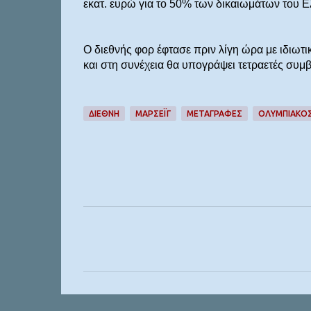
εκατ. ευρώ για το 50% των δικαιωμάτων του Ε
Ο διεθνής φορ έφτασε πριν λίγη ώρα με ιδιωτικ
και στη συνέχεια θα υπογράψει τετραετές συμβ
ΔΙΕΘΝΉ
ΜΑΡΣΕΪΓ
ΜΕΤΑΓΡΑΦΕΣ
ΟΛΥΜΠΙΑΚΟ
Σ
χ
ό
λ
ι