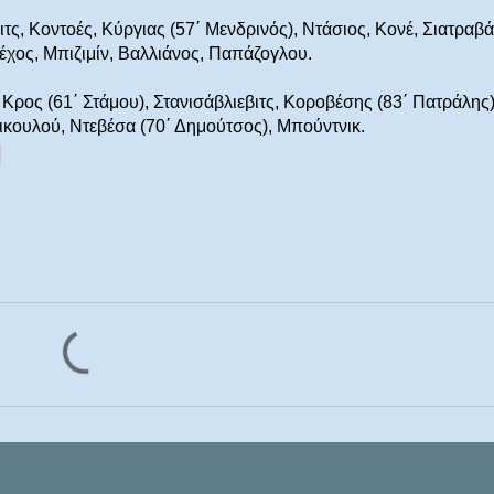
τς, Κοντοές, Κύργιας (57΄ Μενδρινός), Ντάσιος, Κονέ, Σιατραβ
έχος, Μπιζιμίν, Βαλλιάνος, Παπάζογλου.
ρος (61΄ Στάμου), Στανισάβλιεβιτς, Κοροβέσης (83΄ Πατράλης)
σικουλού, Ντεβέσα (70΄ Δημούτσος), Μπούντνικ.