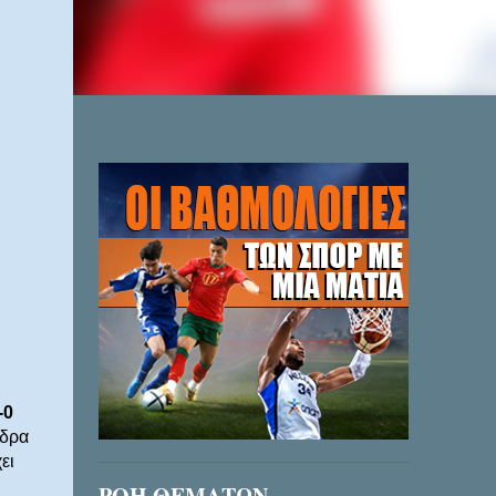
-0
έδρα
ει
ΡΟΗ ΘΕΜΑΤΩΝ