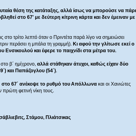
υταία θέση της κατάταξης, αλλά ίσως να μπορούσε να πάρε
ληθεί στο 67' με δεύτερη κίτρινη κάρτα και δεν έμειναν με
 στο τρίτο λεπτό όταν ο Πριντέτα παρά λίγο να σημειώσει
ριν περάσει η μπάλα τη γραμμή).
Κι αφού την γλίτωσε εκεί ο
ου Ενσικουλού και έφερε το παιχνίδι στα μέτρα του.
στο β΄ ημίχρονο,
αλλά στάθηκαν άτυχοι, καθώς είχαν δύο
΄) και Παπάζογλου (54΄)
.
η στο 67΄ ανέκοψε το ρυθμό του Απόλλωνα
και οι Χανιώτες
 πρώτη φετινή νίκη τους.
σάβλιεβιτς, Στάμου, Πλιάτσικας