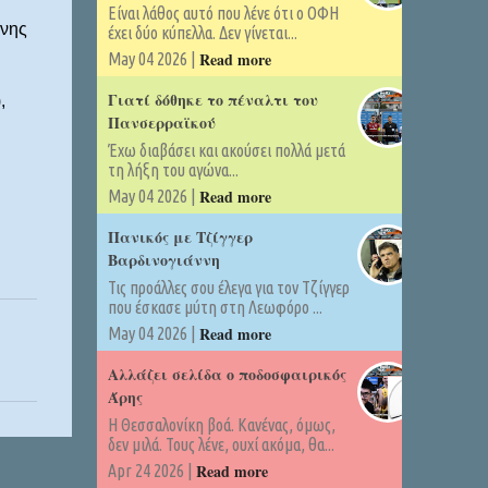
Είναι λάθος αυτό που λένε ότι ο ΟΦΗ
άνης
έχει δύο κύπελλα. Δεν γίνεται...
Read more
May 04 2026 |
Γιατί δόθηκε το πέναλτι του
,
Πανσερραϊκού
Έχω διαβάσει και ακούσει πολλά μετά
τη λήξη του αγώνα...
Read more
May 04 2026 |
Πανικός με Τζίγγερ
Βαρδινογιάννη
Τις προάλλες σου έλεγα για τον Τζίγγερ
που έσκασε μύτη στη Λεωφόρο ...
Read more
May 04 2026 |
Αλλάζει σελίδα ο ποδοσφαιρικός
Άρης
Η Θεσσαλονίκη βοά. Κανένας, όμως,
δεν μιλά. Τους λένε, ουχί ακόμα, θα...
Read more
Apr 24 2026 |