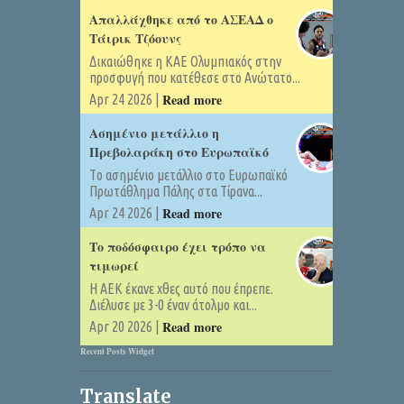
Απαλλάχθηκε από το ΑΣΕΑΔ ο
Τάιρικ Τζόουνς
Δικαιώθηκε η ΚΑΕ Ολυμπιακός στην
προσφυγή που κατέθεσε στο Ανώτατο...
Read more
Apr 24 2026 |
Ασημένιο μετάλλιο η
Πρεβολαράκη στο Ευρωπαϊκό
Tο ασημένιο μετάλλιο στο Ευρωπαϊκό
Πρωτάθλημα Πάλης στα Τίρανα...
Read more
Apr 24 2026 |
Το ποδόσφαιρο έχει τρόπο να
τιμωρεί
Η ΑΕΚ έκανε χθες αυτό που έπρεπε.
Διέλυσε με 3-0 έναν άτολμο και...
Read more
Apr 20 2026 |
Recent Posts Widget
Translate