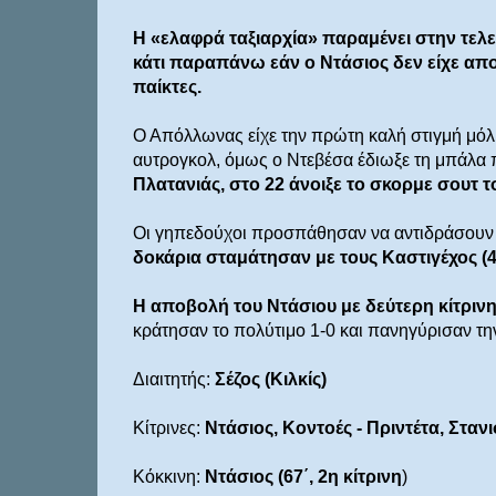
Η «ελαφρά ταξιαρχία» παραμένει στην τελε
κάτι παραπάνω εάν ο Ντάσιος δεν είχε αποβ
παίκτες.
Ο Απόλλωνας είχε την πρώτη καλή στιγμή μόλις
αυτρογκολ, όμως ο Ντεβέσα έδιωξε τη μπάλα π
Πλατανιάς, στο 22 άνοιξε το σκορμε σουτ τ
Οι γηπεδούχοι προσπάθησαν να αντιδράσουν 
δοκάρια σταμάτησαν με τους Καστιγέχος (49
Η αποβολή του Ντάσιου με δεύτερη κίτριν
κράτησαν το πολύτιμο 1-0 και πανηγύρισαν την
Διαιτητής:
Σέζος (Κιλκίς)
Κίτρινες:
Ντάσιος, Κοντοές - Πριντέτα, Στανι
Κόκκινη:
Ντάσιος (67΄, 2η κίτρινη
)