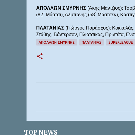
ΑΠΟΛΛΩΝ ΣΜΥΡΝΗΣ
(Ακης Μάντζιος): Τσόβι
(82΄ Μάατσι), Αλμπάνης (58΄ Μάατσεν), Καστιγ
ΠΛΑΤΑΝΙΑΣ
(Γιώργος Παράσχος): Κοκκαλάς, Κ
Στάθης, Βάντερσον, Πλιάτσικας, Πριντέτα, Εν
ΑΠΟΛΛΩΝ ΣΜΥΡΝΗΣ
ΠΛΑΤΑΝΙΑΣ
SUPERLEAGUE
Σ
χ
ό
λ
ι
TOP NEWS
α