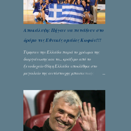
Αποκάλυψη: Πήγαν να πετάξουν στο
δρόμο τις Εθνικές ομάδες Κωφών!!!
Τίμησαν την Ελλάδα παρά το χρέωμα της
διοργάνωσης και το... κράξιμο από το
ξενοδοχείο Όλη η Ελλάδα υποκλίθηκε στο
μεγαλείο της αντίστοιχης μπασκετικής
Εθνικής ομάδας Γυναικών με την
πανηγυρική κατάκτηση του ευρωπαϊκού
πρωταθλήματος κωφών που διεξήχθη στη
Θεσσανολίκη τις προηγουμενες ημέρες. Πίσω
από την λάμψη και την αποθέωση που
γνώρισαν τα κορίτσια της Αθηνάς Ζέρβα με
την πορεία τους που ολοκληρώθηκε με τη νίκη
τους στον τελικό επί της Λιθουανίας,