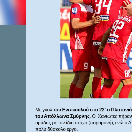
Με γκολ
του Ενσικουλού στο 22' ο Πλατανι
του Απόλλωνα Σμύρνης
. Οι Χανιώτες πήραν
ομάδας με τον ίδιο στόχο (παραμονή), ενώ ο Απ
πολύ δύσκολο έργο.