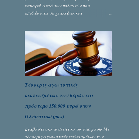
καθαρά. Αυτά των πολιτικών που
επιδίδονται σε χειραψίες και
πλουσιοπάροχες συναλλαγές είναι τα
βρώμικα. Σαν την ψυχή τους... Γράφει ο
Σταύρος Αλευρογιάννης
Τέσσερις αγωνιστικές
κεκλεισμένων των θυρών και
πρόστιμο 150.000 ευρώ στον
Ολυμπιακό (pics)
Διαβάστε όλο το σκεπτικό της απόφασης Με
τέσσερις αγωνιστικές κεκλεισμένων των