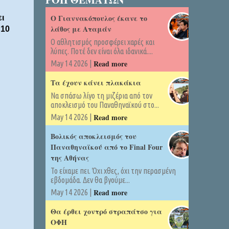
Ο Γιαννακόπουλος έκανε το
ι
λάθος με Αταμάν
 10
Ο αθλητισμός προσφέρει χαρές και
λύπες. Ποτέ δεν είναι όλα ιδανικά....
Read more
May 14 2026 |
Τα έχουν κάνει πλακάκια
Να σπάσω λίγο τη μιζέρια από τον
αποκλεισμό του Παναθηναϊκού στο...
Read more
May 14 2026 |
Βολικός αποκλεισμός του
Παναθηναϊκού από το Final Four
της Αθήνας
Το είχαμε πει. Όχι χθες, όχι την περασμένη
εβδομάδα. Δεν θα βγούμε...
Read more
May 14 2026 |
Θα έρθει χοντρό στραπάτσο για
ΟΦΗ