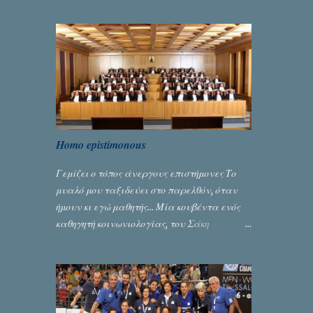
Homo epistimonous
Γεμίζει ο τόπος άνεργους επιστήμονες Το
μυαλό μου ταξιδεύει στο παρελθόν, όταν
ήμουν κι εγώ μαθητής... Μία κουβέντα ενός
καθηγητή κοινωνιολογίας, του Σάκη
Μπερναλή, κρύβει ίσως ένα μεγάλο μέρος
του εκτροχιασμού της κοινωνίας μας...
Γράφει ο Σταύρος Αλευρογιάννης