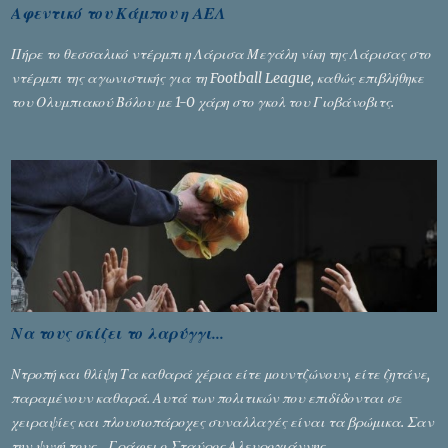
Αφεντικό του Κάμπου η ΑΕΛ
Πήρε το θεσσαλικό ντέρμπι η Λάρισα Μεγάλη νίκη της Λάρισας στο
ντέρμπι της αγωνιστικής για τη Football League, καθώς επιβλήθηκε
του Ολυμπιακού Βόλου με 1-0 χάρη στο γκολ του Γιοβάνοβιτς.
Να τους σκίζει το λαρύγγι...
Ντροπή και θλίψη Τα καθαρά χέρια είτε μουντζώνουν, είτε ζητάνε,
παραμένουν καθαρά. Αυτά των πολιτικών που επιδίδονται σε
χειραψίες και πλουσιοπάροχες συναλλαγές είναι τα βρώμικα. Σαν
την ψυχή τους... Γράφει ο Σταύρος Αλευρογιάννης