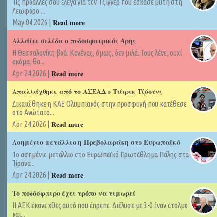
Τις προάλλες σου έλεγα για τον Τζίγγερ που έσκασε μύτη στη
Λεωφόρο ...
Read more
May 04 2026 |
Αλλάζει σελίδα ο ποδοσφαιρικός Άρης
Η Θεσσαλονίκη βοά. Κανένας, όμως, δεν μιλά. Τους λένε, ουχί
ακόμα, θα...
Read more
Apr 24 2026 |
Απαλλάχθηκε από το ΑΣΕΑΔ ο Τάιρικ Τζόουνς
Δικαιώθηκε η ΚΑΕ Ολυμπιακός στην προσφυγή που κατέθεσε
στο Ανώτατο...
Read more
Apr 24 2026 |
Ασημένιο μετάλλιο η Πρεβολαράκη στο Ευρωπαϊκό
Tο ασημένιο μετάλλιο στο Ευρωπαϊκό Πρωτάθλημα Πάλης στα
Τίρανα...
Read more
Apr 24 2026 |
Το ποδόσφαιρο έχει τρόπο να τιμωρεί
Η ΑΕΚ έκανε χθες αυτό που έπρεπε. Διέλυσε με 3-0 έναν άτολμο
και...