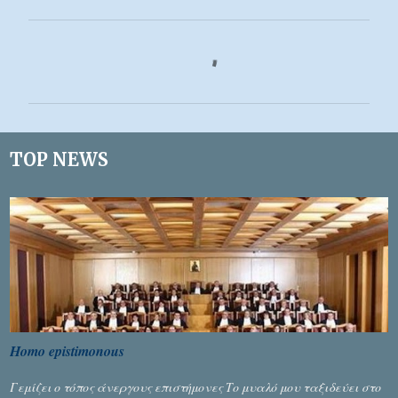
Σ
χ
ό
λ
ι
TOP NEWS
α
Homo epistimonous
Γεμίζει ο τόπος άνεργους επιστήμονες Το μυαλό μου ταξιδεύει στο