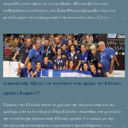
παρελθόν, όταν ήμουν κι εγώ μαθητής... Μία κουβέντα ενός
καθηγητή κοινωνιολογίας, του Σάκη Μπερναλή, κρύβει ίσως ένα
μεγάλο μέρος του εκτροχιασμού της κοινωνίας μας... Γράφει ο
Σταύρος Αλευρογιάννης
Αποκάλυψη: Πήγαν να πετάξουν στο δρόμο τις Εθνικές
ομάδες Κωφών!!!
Τίμησαν την Ελλάδα παρά το χρέωμα της διοργάνωσης και το...
κράξιμο από το ξενοδοχείο Όλη η Ελλάδα υποκλίθηκε στο μεγαλείο
της αντίστοιχης μπασκετικής Εθνικής ομάδας Γυναικών με την
πανηγυρική κατάκτηση του ευρωπαϊκού πρωταθλήματος κωφών που