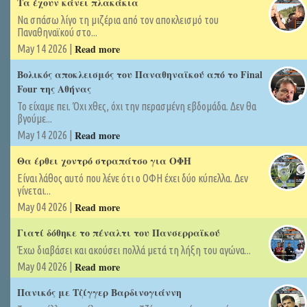
Τα έχουν κάνει πλακάκια
Να σπάσω λίγο τη μιζέρια από τον αποκλεισμό του
Παναθηναϊκού στο...
Read more
May 14 2026 |
Βολικός αποκλεισμός του Παναθηναϊκού από το Final
Four της Αθήνας
Το είχαμε πει. Όχι χθες, όχι την περασμένη εβδομάδα. Δεν θα
βγούμε...
Read more
May 14 2026 |
Θα έρθει χοντρό στραπάτσο για ΟΦΗ
Είναι λάθος αυτό που λένε ότι ο ΟΦΗ έχει δύο κύπελλα. Δεν
γίνεται...
Read more
May 04 2026 |
Γιατί δόθηκε το πέναλτι του Πανσερραϊκού
Έχω διαβάσει και ακούσει πολλά μετά τη λήξη του αγώνα...
Read more
May 04 2026 |
Πανικός με Τζίγγερ Βαρδινογιάννη