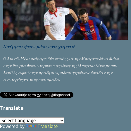
αφαίρεσης βαθμών, όπως απαιτούσαν, αφού κάτι τέτοιο δεν ήταν
εφικτό, σύμφωνα με τα στοιχεία...
Ντέρμπι ήταν μόνο στα χαρτιά
Ο Λιονέλ Μέσι σκόραρε δύο φορές για την Μπαρτσελόνα Μόνο
στην θεωρία ήταν ντέρμπι ο αγώνας της Μπαρτσελόνα με την
Σεβίλλη αφού στην πράξη οι «μπλαουγκράνα» έδειξαν την
ανωτερότητα τους σαν ομάδα.
Translate
Powered by
Translate