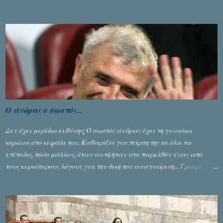
διεξήχθη στη Θεσσανολίκη τις προηγουμενες ημέρες. Πίσω από την
λάμψη και την αποθέωση που γνώρισαν τα κορίτσια της Αθηνάς
Ζέρβα με την πορεία τους που ολοκληρώθηκε με τη νίκη τους στον
τελικό επί της Λιθουανίας, υπάρχουν και τα δυσάρεστα. Τα πολύ
δυσάρεστα...
Ο άνδρας ο σωστός...
Δεν έχει μερίδιο ευθύνης; Ο σωστός άνδρας έχει τη γυναίκα
κορώνα στο κεφάλι του. Καθαρίζει για πάρτη της σε όλα τα
επίπεδα, πόσο μάλλον, όταν αυτή ήταν στο παρελθόν ένας από
τους κυριότερους λόγους για την δική του αναγνώριση... Γράφει ο
Σταύρος Αλευρογιάννης