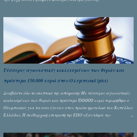
Τέσσερις αγωνιστικές κεκλεισμένων των θυρών και
πρόστιμο 150.000 ευρώ στον Ολυμπιακό (pics)
Διαβάστε όλο το σκεπτικό της απόφασης Με τέσσερις αγωνιστικές
κεκλεισμένων των θυρών και πρόστιμο 150.000 ευρώ τιμωρήθηκε ο
Ολυμπιακός για τα όσα έγιναν στον πρώτο ημιτελικό του Κυπέλλου
Ελλάδας. Η πειθαρχική επιτροπή της ΕΠΟ εξάντλησε την
αυστηρότητά της, περισσότερο λόγω του ντόρου που δημιούργησαν
τα ελεγχόμενα ΜΜΕ, αλλά σε κάθε περίπτωση δεν επέβαλε ποινή