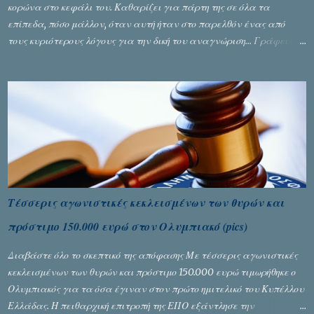
κορώνα στο κεφάλι του. Καθαρίζει για πάρτη της σε όλα τα
επίπεδα, πόσο μάλλον, όταν αυτή ήταν στο παρελθόν ένας από
τους κυριότερους λόγους για την δική του αναγνώριση... Γράφει ο
Σταύρος Αλευρογιάννης
Τέσσερις αγωνιστικές κεκλεισμένων των θυρών και
πρόστιμο 150.000 ευρώ στον Ολυμπιακό (pics)
Διαβάστε όλο το σκεπτικό της απόφασης Με τέσσερις αγωνιστικές
κεκλεισμένων των θυρών και πρόστιμο 150.000 ευρώ τιμωρήθηκε ο
Ολυμπιακός για τα όσα έγιναν στον πρώτο ημιτελικό του Κυπέλλου
Ελλάδας. Η πειθαρχική επιτροπή της ΕΠΟ εξάντλησε την