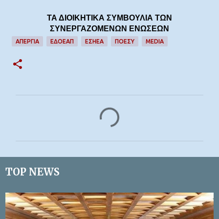
ΤΑ ΔΙΟΙΚΗΤΙΚΑ ΣΥΜΒΟΥΛΙΑ ΤΩΝ
ΣΥΝΕΡΓΑΖΟΜΕΝΩΝ ΕΝΩΣΕΩΝ
ΑΠΕΡΓΙΑ
ΕΔΟΕΑΠ
ΕΣΗΕΑ
ΠΟΕΣΥ
MEDIA
Σ
χ
ό
λ
ι
TOP NEWS
α