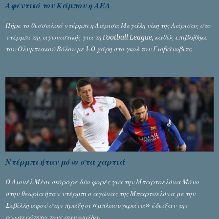
Αφεντικό του Κάμπου η ΑΕΛ
Πήρε το θεσσαλικό ντέρμπι η Λάρισα Μεγάλη νίκη της Λάρισας στο
ντέρμπι της αγωνιστικής για τη Football League, καθώς επιβλήθηκε
του Ολυμπιακού Βόλου με 1-0 χάρη στο γκολ του Γιοβάνοβιτς.
Ντέρμπι ήταν μόνο στα χαρτιά
Ο Λιονέλ Μέσι σκόραρε δύο φορές για την Μπαρτσελόνα Μόνο
στην θεωρία ήταν ντέρμπι ο αγώνας της Μπαρτσελόνα με την
Σεβίλλη αφού στην πράξη οι «μπλαουγκράνα» έδειξαν την
ανωτερότητα τους σαν ομάδα.