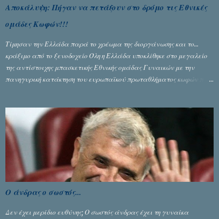
Αποκάλυψη: Πήγαν να πετάξουν στο δρόμο τις Εθνικές
ομάδες Κωφών!!!
Τίμησαν την Ελλάδα παρά το χρέωμα της διοργάνωσης και το...
κράξιμο από το ξενοδοχείο Όλη η Ελλάδα υποκλίθηκε στο μεγαλείο
της αντίστοιχης μπασκετικής Εθνικής ομάδας Γυναικών με την
πανηγυρική κατάκτηση του ευρωπαϊκού πρωταθλήματος κωφών που
διεξήχθη στη Θεσσανολίκη τις προηγουμενες ημέρες. Πίσω από την
λάμψη και την αποθέωση που γνώρισαν τα κορίτσια της Αθηνάς
Ζέρβα με την πορεία τους που ολοκληρώθηκε με τη νίκη τους στον
τελικό επί της Λιθουανίας, υπάρχουν και τα δυσάρεστα. Τα πολύ
δυσάρεστα...
Ο άνδρας ο σωστός...
Δεν έχει μερίδιο ευθύνης; Ο σωστός άνδρας έχει τη γυναίκα