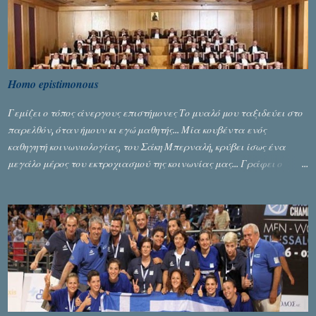
Homo epistimonous
Γεμίζει ο τόπος άνεργους επιστήμονες Το μυαλό μου ταξιδεύει στο
παρελθόν, όταν ήμουν κι εγώ μαθητής... Μία κουβέντα ενός
καθηγητή κοινωνιολογίας, του Σάκη Μπερναλή, κρύβει ίσως ένα
μεγάλο μέρος του εκτροχιασμού της κοινωνίας μας... Γράφει ο
Σταύρος Αλευρογιάννης