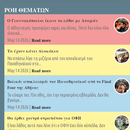
ΡΟΗ ΘΕΜΑΤΩΝ
Ο Γιαννακόπουλος έκανε το λάθος με Αταμάν
Ο αθλητισμός προσφέρει χαρές και λύπες. Ποτέ δεν είναι όλα
ιδανικά....
Read more
May 14 2026 |
Τα έχουν κάνει πλακάκια
Να σπάσω λίγο τη μιζέρια από τον αποκλεισμό του
Παναθηναϊκού στο...
Read more
May 14 2026 |
Βολικός αποκλεισμός του Παναθηναϊκού από το Final
Four της Αθήνας
Το είχαμε πει. Όχι χθες, όχι την περασμένη εβδομάδα. Δεν θα
βγούμε...
Read more
May 14 2026 |
Θα έρθει χοντρό στραπάτσο για ΟΦΗ
Είναι λάθος αυτό που λένε ότι ο ΟΦΗ έχει δύο κύπελλα. Δεν