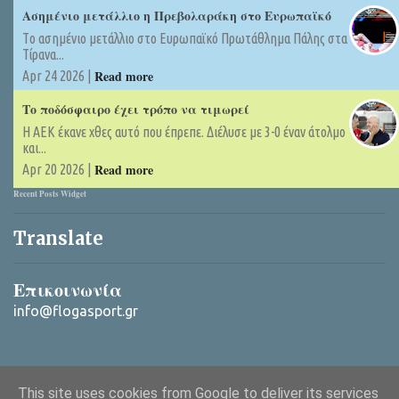
Ασημένιο μετάλλιο η Πρεβολαράκη στο Ευρωπαϊκό
Tο ασημένιο μετάλλιο στο Ευρωπαϊκό Πρωτάθλημα Πάλης στα
Τίρανα...
Read more
Apr 24 2026 |
Το ποδόσφαιρο έχει τρόπο να τιμωρεί
Η ΑΕΚ έκανε χθες αυτό που έπρεπε. Διέλυσε με 3-0 έναν άτολμο
και...
Read more
Apr 20 2026 |
Recent Posts Widget
Translate
Επικοινωνία
info@flogasport.gr
This site uses cookies from Google to deliver its services