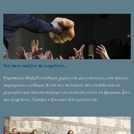
αυστηρότητά της, περισσότερο λόγω του ντόρου που δημιούργησαν
τα ελεγχόμενα ΜΜΕ, αλλά σε κάθε περίπτωση δεν επέβαλε ποινή
αφαίρεσης βαθμών, όπως απαιτούσαν, αφού κάτι τέτοιο δεν ήταν
εφικτό, σύμφωνα με τα στοιχεία...
Να τους σκίζει το λαρύγγι...
Ντροπή και θλίψη Τα καθαρά χέρια είτε μουντζώνουν, είτε ζητάνε,
παραμένουν καθαρά. Αυτά των πολιτικών που επιδίδονται σε
χειραψίες και πλουσιοπάροχες συναλλαγές είναι τα βρώμικα. Σαν
την ψυχή τους... Γράφει ο Σταύρος Αλευρογιάννης