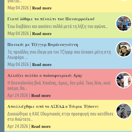
γίνεται...
Read more
May 04 2026 |
Γιατί δόθηκε το πέναλτι του Πανσερραϊκού
Έχω διαβάσει και ακούσει πολλά μετά τη λήξη του αγώνα...
Read more
May 04 2026 |
Πανικός με Τζίγγερ Βαρδινογιάννη
Τις προάλλες σου έλεγα για τον Τζίγγερ που έσκασε μύτη στη
Λεωφόρο ...
Read more
May 04 2026 |
Αλλάζει σελίδα ο ποδοσφαιρικός Άρης
Η Θεσσαλονίκη βοά. Κανένας, όμως, δεν μιλά. Τους λένε, ουχί
ακόμα, θα...
Read more
Apr 24 2026 |
Απαλλάχθηκε από το ΑΣΕΑΔ ο Τάιρικ Τζόουνς
Δικαιώθηκε η ΚΑΕ Ολυμπιακός στην προσφυγή που κατέθεσε
στο Ανώτατο...
Read more
Apr 24 2026 |