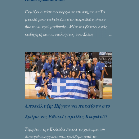
Γεμίζει ο τόπος άνεργους επιστήμονες Το
μυαλό μου ταξιδεύει στο παρελθόν, όταν
ήμουν κι εγώ μαθητής... Μία κουβέντα ενός
καθηγητή κοινωνιολογίας, του Σάκη
Μπερναλή, κρύβει ίσως ένα μεγάλο μέρος
του εκτροχιασμού της κοινωνίας μας...
Γράφει ο Σταύρος Αλευρογιάννης
Αποκάλυψη: Πήγαν να πετάξουν στο
δρόμο τις Εθνικές ομάδες Κωφών!!!
Τίμησαν την Ελλάδα παρά το χρέωμα της
διοργάνωσης και το... κράξιμο από το