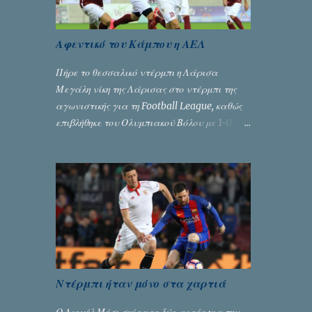
Αφεντικό του Κάμπου η ΑΕΛ
Πήρε το θεσσαλικό ντέρμπι η Λάρισα
Μεγάλη νίκη της Λάρισας στο ντέρμπι της
αγωνιστικής για τη Football League, καθώς
επιβλήθηκε του Ολυμπιακού Βόλου με 1-0
χάρη στο γκολ του Γιοβάνοβιτς.
Ντέρμπι ήταν μόνο στα χαρτιά