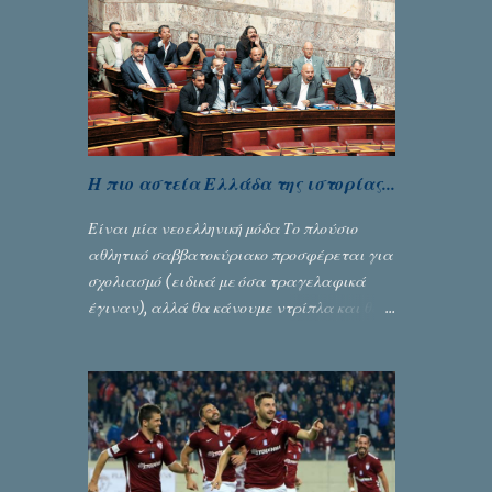
Αλευρογιάννης
Η πιο αστεία Ελλάδα της ιστορίας...
Είναι μία νεοελληνική μόδα Το πλούσιο
αθλητικό σαββατοκύριακο προσφέρεται για
σχολιασμό (ειδικά με όσα τραγελαφικά
έγιναν), αλλά θα κάνουμε ντρίπλα και θα
ασχοληθούμε με την πολιτική. Άλλωστε
ποδόσφαιρο και πολιτική είναι τόσο
«ανάλαφρες» ενότητες που δίνουν τροφή
για πικάντικες συζητήσεις. Του Σταύρου
Αλευρογιάννη