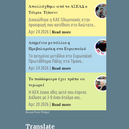
Απαλλάχθηκε από το ΑΣΕΑΔ ο
Τάιρικ Τζόουνς
Δικαιώθηκε η ΚΑΕ Ολυμπιακός στην
προσφυγή που κατέθεσε στο Ανώτατο...
Read more
Apr 24 2026 |
Ασημένιο μετάλλιο η
Πρεβολαράκη στο Ευρωπαϊκό
Tο ασημένιο μετάλλιο στο Ευρωπαϊκό
Πρωτάθλημα Πάλης στα Τίρανα...
Read more
Apr 24 2026 |
Το ποδόσφαιρο έχει τρόπο να
τιμωρεί
Η ΑΕΚ έκανε χθες αυτό που έπρεπε.
Διέλυσε με 3-0 έναν άτολμο και...
Read more
Apr 20 2026 |
Recent Posts Widget
Translate