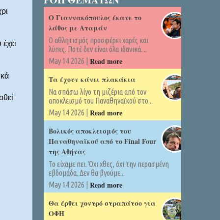
χρι
Ο Γιαννακόπουλος έκανε το
λάθος με Αταμάν
Ο αθλητισμός προσφέρει χαρές και
 έχει
λύπες. Ποτέ δεν είναι όλα ιδανικά....
Read more
May 14 2026 |
ικά
Τα έχουν κάνει πλακάκια
Να σπάσω λίγο τη μιζέρια από τον
οθεί
αποκλεισμό του Παναθηναϊκού στο...
Read more
May 14 2026 |
Βολικός αποκλεισμός του
Παναθηναϊκού από το Final Four
της Αθήνας
Το είχαμε πει. Όχι χθες, όχι την περασμένη
εβδομάδα. Δεν θα βγούμε...
Read more
May 14 2026 |
Θα έρθει χοντρό στραπάτσο για
ΟΦΗ