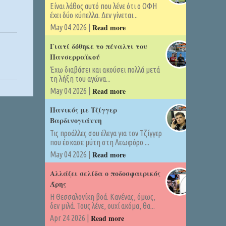
Είναι λάθος αυτό που λένε ότι ο ΟΦΗ
έχει δύο κύπελλα. Δεν γίνεται...
Read more
May 04 2026 |
Γιατί δόθηκε το πέναλτι του
Πανσερραϊκού
Έχω διαβάσει και ακούσει πολλά μετά
τη λήξη του αγώνα...
Read more
May 04 2026 |
Πανικός με Τζίγγερ
Βαρδινογιάννη
Τις προάλλες σου έλεγα για τον Τζίγγερ
που έσκασε μύτη στη Λεωφόρο ...
Read more
May 04 2026 |
Αλλάζει σελίδα ο ποδοσφαιρικός
Άρης
Η Θεσσαλονίκη βοά. Κανένας, όμως,
δεν μιλά. Τους λένε, ουχί ακόμα, θα...
Read more
Apr 24 2026 |