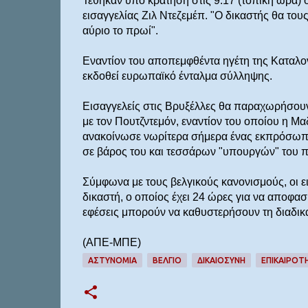
Τέθηκαν υπό κράτηση στις 9.17 (τοπική ώρα)
εισαγγελίας Ζιλ Ντεζεμέπ. "Ο δικαστής θα του
αύριο το πρωί".
Εναντίον του αποπεμφθέντα ηγέτη της Καταλο
εκδοθεί ευρωπαϊκό ένταλμα σύλληψης.
Εισαγγελείς στις Βρυξέλλες θα παραχωρήσουν
με τον Πουτζντεμόν, εναντίον του οποίου η Μ
ανακοίνωσε νωρίτερα σήμερα ένας εκπρόσωπο
σε βάρος του και τεσσάρων "υπουργών" του πο
Σύμφωνα με τους βελγικούς κανονισμούς, οι 
δικαστή, ο οποίος έχει 24 ώρες για να αποφασ
εφέσεις μπορούν να καθυστερήσουν τη διαδικα
(ΑΠΕ-ΜΠΕ)
ΑΣΤΥΝΟΜΙΑ
ΒΕΛΓΙΟ
ΔΙΚΑΙΟΣΥΝΗ
ΕΠΙΚΑΙΡΟΤ