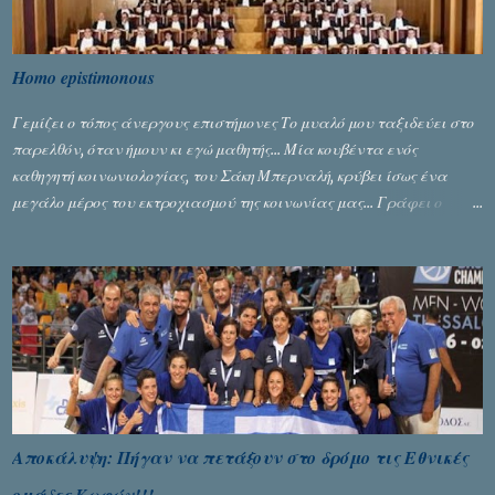
Homo epistimonous
Γεμίζει ο τόπος άνεργους επιστήμονες Το μυαλό μου ταξιδεύει στο
παρελθόν, όταν ήμουν κι εγώ μαθητής... Μία κουβέντα ενός
καθηγητή κοινωνιολογίας, του Σάκη Μπερναλή, κρύβει ίσως ένα
μεγάλο μέρος του εκτροχιασμού της κοινωνίας μας... Γράφει ο
Σταύρος Αλευρογιάννης
Αποκάλυψη: Πήγαν να πετάξουν στο δρόμο τις Εθνικές