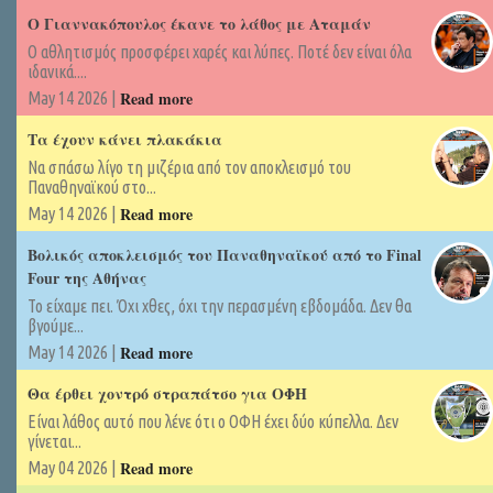
Ο Γιαννακόπουλος έκανε το λάθος με Αταμάν
Ο αθλητισμός προσφέρει χαρές και λύπες. Ποτέ δεν είναι όλα
ιδανικά....
Read more
May 14 2026 |
Τα έχουν κάνει πλακάκια
Να σπάσω λίγο τη μιζέρια από τον αποκλεισμό του
Παναθηναϊκού στο...
Read more
May 14 2026 |
Βολικός αποκλεισμός του Παναθηναϊκού από το Final
Four της Αθήνας
Το είχαμε πει. Όχι χθες, όχι την περασμένη εβδομάδα. Δεν θα
βγούμε...
Read more
May 14 2026 |
Θα έρθει χοντρό στραπάτσο για ΟΦΗ
Είναι λάθος αυτό που λένε ότι ο ΟΦΗ έχει δύο κύπελλα. Δεν
γίνεται...
Read more
May 04 2026 |