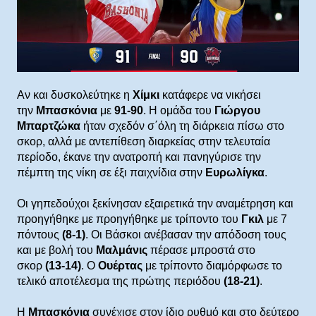
Aν και δυσκολεύτηκε η
Χίμκι
κατάφερε να νικήσει
την
Μπασκόνια
με
91-90
. Η ομάδα του
Γιώργου
Μπαρτζώκα
ήταν σχεδόν σ΄όλη τη διάρκεια πίσω στο
σκορ, αλλά με αντεπίθεση διαρκείας στην τελευταία
περίοδο, έκανε την ανατροπή και πανηγύρισε την
πέμπτη της νίκη σε έξι παιχνίδια στην
Ευρωλίγκα
.
Οι γηπεδούχοι ξεκίνησαν εξαιρετικά την αναμέτρηση και
προηγήθηκε με προηγήθηκε με τρίποντο του
Γκιλ
με 7
πόντους
(8-1)
. Οι Βάσκοι ανέβασαν την απόδοση τους
και με βολή του
Μαλμάνις
πέρασε μπροστά στο
σκορ
(13-14)
. Ο
Ουέρτας
με τρίποντο διαμόρφωσε το
τελικό αποτέλεσμα της πρώτης περιόδου
(18-21)
.
Η
Μπασκόνια
συνέχισε στον ίδιο ρυθμό και στο δεύτερο