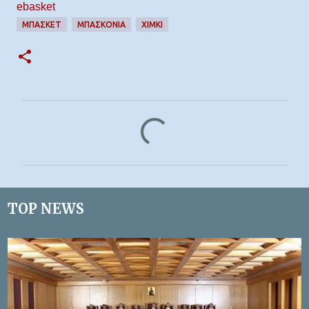
ebasket
ΜΠΆΣΚΕΤ
ΜΠΑΣΚΟΝΙΑ
ΧΙΜΚΙ
Σ
χ
ό
λ
ι
TOP NEWS
α