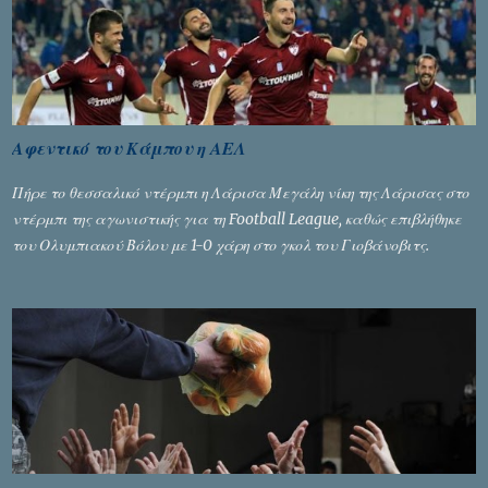
Αφεντικό του Κάμπου η ΑΕΛ
Πήρε το θεσσαλικό ντέρμπι η Λάρισα Μεγάλη νίκη της Λάρισας στο
ντέρμπι της αγωνιστικής για τη Football League, καθώς επιβλήθηκε
του Ολυμπιακού Βόλου με 1-0 χάρη στο γκολ του Γιοβάνοβιτς.