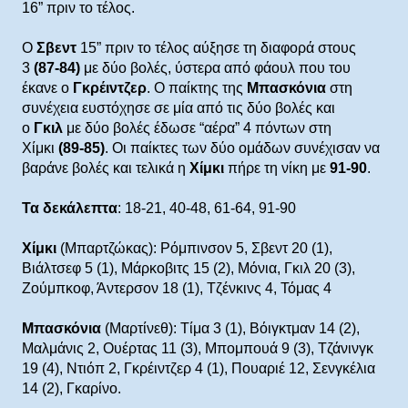
16” πριν το τέλος.
Ο
Σβεντ
15” πριν το τέλος αύξησε τη διαφορά στους
3
(87-84)
με δύο βολές, ύστερα από φάουλ που του
έκανε ο
Γκρέιντζερ
. Ο παίκτης της
Μπασκόνια
στη
συνέχεια ευστόχησε σε μία από τις δύο βολές και
ο
Γκιλ
με δύο βολές έδωσε “αέρα” 4 πόντων στη
Χίμκι
(89-85)
. Οι παίκτες των δύο ομάδων συνέχισαν να
βαράνε βολές και τελικά η
Χίμκι
πήρε τη νίκη με
91-90
.
Τα δεκάλεπτα
: 18-21, 40-48, 61-64, 91-90
Χίμκι
(Μπαρτζώκας): Ρόμπινσον 5, Σβεντ 20 (1),
Βιάλτσεφ 5 (1), Μάρκοβιτς 15 (2), Μόνια, Γκιλ 20 (3),
Ζούμπκοφ, Άντερσον 18 (1), Τζένκινς 4, Τόμας 4
Μπασκόνια
(Μαρτίνεθ): Τίμα 3 (1), Βόιγκτμαν 14 (2),
Μαλμάνις 2, Ουέρτας 11 (3), Μπομπουά 9 (3), Τζάνινγκ
19 (4), Ντιόπ 2, Γκρέιντζερ 4 (1), Πουαριέ 12, Σενγκέλια
14 (2), Γκαρίνο.