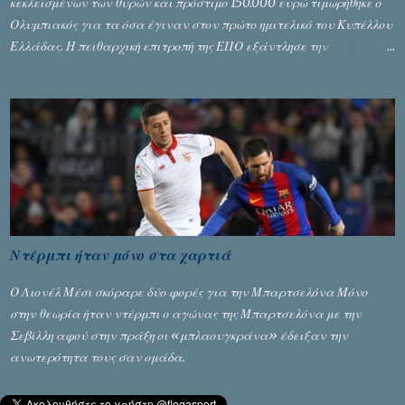
κεκλεισμένων των θυρών και πρόστιμο 150.000 ευρώ τιμωρήθηκε ο
Ολυμπιακός για τα όσα έγιναν στον πρώτο ημιτελικό του Κυπέλλου
Ελλάδας. Η πειθαρχική επιτροπή της ΕΠΟ εξάντλησε την
αυστηρότητά της, περισσότερο λόγω του ντόρου που δημιούργησαν
τα ελεγχόμενα ΜΜΕ, αλλά σε κάθε περίπτωση δεν επέβαλε ποινή
αφαίρεσης βαθμών, όπως απαιτούσαν, αφού κάτι τέτοιο δεν ήταν
εφικτό, σύμφωνα με τα στοιχεία...
Ντέρμπι ήταν μόνο στα χαρτιά
Ο Λιονέλ Μέσι σκόραρε δύο φορές για την Μπαρτσελόνα Μόνο
στην θεωρία ήταν ντέρμπι ο αγώνας της Μπαρτσελόνα με την
Σεβίλλη αφού στην πράξη οι «μπλαουγκράνα» έδειξαν την
ανωτερότητα τους σαν ομάδα.