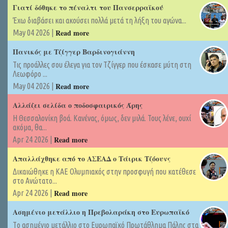
Γιατί δόθηκε το πέναλτι του Πανσερραϊκού
Έχω διαβάσει και ακούσει πολλά μετά τη λήξη του αγώνα...
Read more
May 04 2026 |
Πανικός με Τζίγγερ Βαρδινογιάννη
Τις προάλλες σου έλεγα για τον Τζίγγερ που έσκασε μύτη στη
Λεωφόρο ...
Read more
May 04 2026 |
Αλλάζει σελίδα ο ποδοσφαιρικός Άρης
Η Θεσσαλονίκη βοά. Κανένας, όμως, δεν μιλά. Τους λένε, ουχί
ακόμα, θα...
Read more
Apr 24 2026 |
Απαλλάχθηκε από το ΑΣΕΑΔ ο Τάιρικ Τζόουνς
Δικαιώθηκε η ΚΑΕ Ολυμπιακός στην προσφυγή που κατέθεσε
στο Ανώτατο...
Read more
Apr 24 2026 |
Ασημένιο μετάλλιο η Πρεβολαράκη στο Ευρωπαϊκό
Tο ασημένιο μετάλλιο στο Ευρωπαϊκό Πρωτάθλημα Πάλης στα