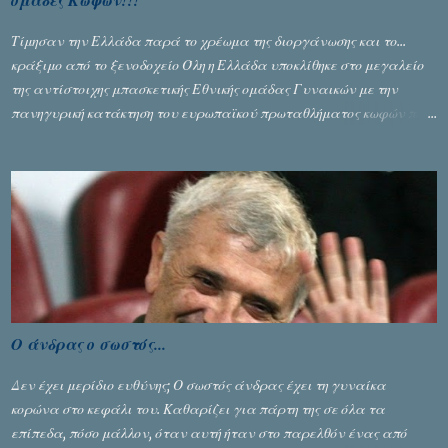
ομάδες Κωφών!!!
Τίμησαν την Ελλάδα παρά το χρέωμα της διοργάνωσης και το...
κράξιμο από το ξενοδοχείο Όλη η Ελλάδα υποκλίθηκε στο μεγαλείο
της αντίστοιχης μπασκετικής Εθνικής ομάδας Γυναικών με την
πανηγυρική κατάκτηση του ευρωπαϊκού πρωταθλήματος κωφών που
διεξήχθη στη Θεσσανολίκη τις προηγουμενες ημέρες. Πίσω από την
λάμψη και την αποθέωση που γνώρισαν τα κορίτσια της Αθηνάς
Ζέρβα με την πορεία τους που ολοκληρώθηκε με τη νίκη τους στον
τελικό επί της Λιθουανίας, υπάρχουν και τα δυσάρεστα. Τα πολύ
δυσάρεστα...
Ο άνδρας ο σωστός...
Δεν έχει μερίδιο ευθύνης; Ο σωστός άνδρας έχει τη γυναίκα
κορώνα στο κεφάλι του. Καθαρίζει για πάρτη της σε όλα τα
επίπεδα, πόσο μάλλον, όταν αυτή ήταν στο παρελθόν ένας από