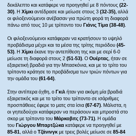
δεκάλεπτο και κατάφερε να προηγηθεί με 8 πόντους
(22-
30)
. Η
Χίμκι
αντέδρασε και μείωσε στους 3
(32-35),
αλλά
οι φιλοξενούμενοι ανέβασαν για πρώτη φορά τη διαφορά
πάνω από τους 10 με τρίποντο του
Γιάνις Τίμα (38-48)
.
Οι φιλοξενούμενοι κατάφεραν να κρατήσουν το υψηλό
προβάδισμα μέχρι και τα μέσα της τρίτης περιόδου
(45-
53)
. Η
Χίμκι
έκανε την αντεπίθεση της και με σερί 6-0
μείωσε τη διαφορά στους 2
(51-53)
. O
Ουέρτας
, ήταν σε
εξαιρετική βραδιά για την Μπασκόνια, και με το τρίτο του
τρίποντο κράτησε το προβάδισμα των τριών πόντων για
την ομάδα του
(61-64)
.
Στην αντίπερα όχθη, ο
Γκιλ
ήταν για ακόμη μία βραδιά
εξαιρετικός και με το τρίτο του τρίποντο σε ισάριθμες
προσπάθειες έφερε το ματς στα ίσια
(67-67)
. Μάλιστα, η
οι γηπεδούχοι κατάφεραν να περάσουν και μπροστά στο
σκορ με τρίποντο του
Μάρκοβιτς (73-71)
. Η ομάδα
του
Γιώργου Μπαρτζώκα
κατάφερε να προηγηθεί με
85-81
, αλλά ο
Τζάνινγκ
με τρεις βολές μείωσε σε
85-84