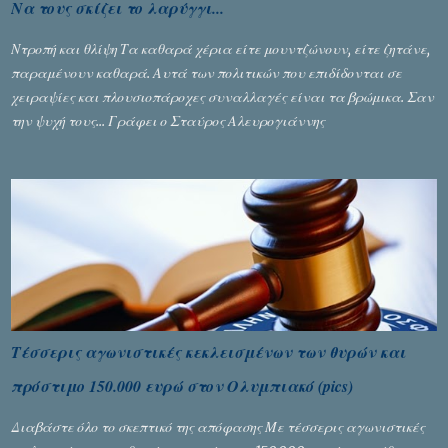
Να τους σκίζει το λαρύγγι...
Ντροπή και θλίψη Τα καθαρά χέρια είτε μουντζώνουν, είτε ζητάνε,
παραμένουν καθαρά. Αυτά των πολιτικών που επιδίδονται σε
χειραψίες και πλουσιοπάροχες συναλλαγές είναι τα βρώμικα. Σαν
την ψυχή τους... Γράφει ο Σταύρος Αλευρογιάννης
Τέσσερις αγωνιστικές κεκλεισμένων των θυρών και
πρόστιμο 150.000 ευρώ στον Ολυμπιακό (pics)
Διαβάστε όλο το σκεπτικό της απόφασης Με τέσσερις αγωνιστικές