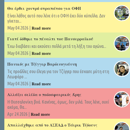
Θα έρθει χοντρό στραπάτσο για ΟΦΗ
Είναι λάθος αυτό που λένε ότι ο ΟΦΗ έχει δύο κύπελλα. Δεν
γίνεται...
Read more
May 04 2026 |
Γιατί δόθηκε το πέναλτι του Πανσερραϊκού
Έχω διαβάσει και ακούσει πολλά μετά τη λήξη του αγώνα...
Read more
May 04 2026 |
Πανικός με Τζίγγερ Βαρδινογιάννη
Τις προάλλες σου έλεγα για τον Τζίγγερ που έσκασε μύτη στη
Λεωφόρο ...
Read more
May 04 2026 |
Αλλάζει σελίδα ο ποδοσφαιρικός Άρης
Η Θεσσαλονίκη βοά. Κανένας, όμως, δεν μιλά. Τους λένε, ουχί
ακόμα, θα...
Read more
Apr 24 2026 |
Απαλλάχθηκε από το ΑΣΕΑΔ ο Τάιρικ Τζόουνς