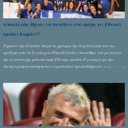
Αποκάλυψη: Πήγαν να πετάξουν στο δρόμο τις Εθνικές
ομάδες Κωφών!!!
Τίμησαν την Ελλάδα παρά το χρέωμα της διοργάνωσης και το...
κράξιμο από το ξενοδοχείο Όλη η Ελλάδα υποκλίθηκε στο μεγαλείο
της αντίστοιχης μπασκετικής Εθνικής ομάδας Γυναικών με την
πανηγυρική κατάκτηση του ευρωπαϊκού πρωταθλήματος κωφών που
διεξήχθη στη Θεσσανολίκη τις προηγουμενες ημέρες. Πίσω από την
λάμψη και την αποθέωση που γνώρισαν τα κορίτσια της Αθηνάς
Ζέρβα με την πορεία τους που ολοκληρώθηκε με τη νίκη τους στον
τελικό επί της Λιθουανίας, υπάρχουν και τα δυσάρεστα. Τα πολύ
δυσάρεστα...