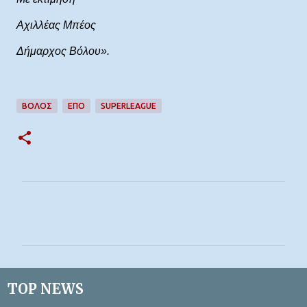
Αχιλλέας Μπέος
Δήμαρχος Βόλου».
ΒΟΛΟΣ
ΕΠΟ
SUPERLEAGUE
Σ
χ
ό
λ
ι
TOP NEWS
α