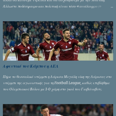
αλλά θα κάνουμε ντρίπλα και θα ασχοληθούμε με την πολιτική.
Άλλωστε ποδόσφαιρο και πολιτική είναι τόσο «ανάλαφρες»
ενότητες που δίνουν τροφή για πικάντικες συζητήσεις. Του Σταύρου
Αλευρογιάννη
Αφεντικό του Κάμπου η ΑΕΛ
Πήρε το θεσσαλικό ντέρμπι η Λάρισα Μεγάλη νίκη της Λάρισας στο
ντέρμπι της αγωνιστικής για τη Football League, καθώς επιβλήθηκε
του Ολυμπιακού Βόλου με 1-0 χάρη στο γκολ του Γιοβάνοβιτς.