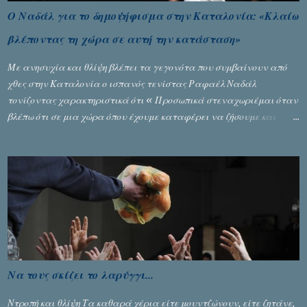
Ο Ναδάλ για το δημοψήφισμα στην Καταλονία: «Κλαίω
βλέποντας τη χώρα σε αυτή την κατάσταση»
Με ανησυχία και θλίψη βλέπει τα γεγονότα που συμβαίνουν από
χθες στην Καταλονία ο ισπανός τενίστας Ραφαέλ Ναδάλ
τονίζοντας χαρακτηριστικά ότι « Προσωπικά στεναχωριέμαι όταν
βλέπω ότι σε μια χώρα όπου έχουμε καταφέρει να ζήσουμε και
είναι ένα καλό παράδειγμα σε όλο τον κόσμο, να φτάνει στην
κατάσταση που έφθασε χθες. Νομίζω ότι η εικόνα που έχουμε
μεταδώσει είναι αρνητική ». Ο τενίστας Νο 1 στο παγκόσμιο τένις,
που βρίσκεται στο Πεκίνο για να αγωνιστεί στο Open ανέφερε: «
Παρακολούθησα τα γεγονότα με βαριά καρδιά. Με κάνει να
κλαίω, βλέποντας τη χώρα να έρχεται σε αυτή την κατάσταση. Η
Καταλονία αισθάνεται πολύ ενωμένη. Υπήρξε ένα χάος που δεν
πρέπει να συμβεί στον αιώνα που είμαστε. Βρισκόμαστε σε μία
χώρα που ζούμε ειρηνικά στο τέλος της ημέρας. Αν και υπάρχουν
Να τους σκίζει το λαρύγγι...
στιγμές που τα πάντα φαίνονται αδύνατα, δεν υπάρχει
συμφωνία, είναι πολύ απλό, πρέπει να την αναζητήσουμε. Ο
Ντροπή και θλίψη Τα καθαρά χέρια είτε μουντζώνουν, είτε ζητάνε,