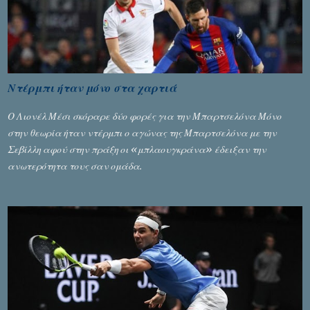
Ντέρμπι ήταν μόνο στα χαρτιά
Ο Λιονέλ Μέσι σκόραρε δύο φορές για την Μπαρτσελόνα Μόνο
στην θεωρία ήταν ντέρμπι ο αγώνας της Μπαρτσελόνα με την
Σεβίλλη αφού στην πράξη οι «μπλαουγκράνα» έδειξαν την
ανωτερότητα τους σαν ομάδα.