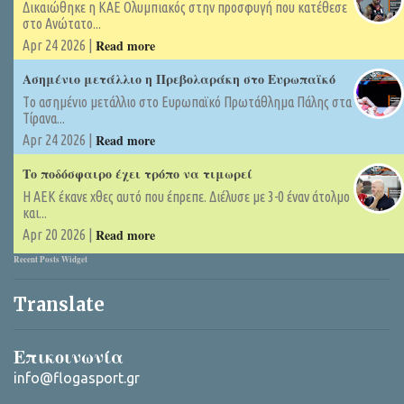
Δικαιώθηκε η ΚΑΕ Ολυμπιακός στην προσφυγή που κατέθεσε
στο Ανώτατο...
Read more
Apr 24 2026 |
Ασημένιο μετάλλιο η Πρεβολαράκη στο Ευρωπαϊκό
Tο ασημένιο μετάλλιο στο Ευρωπαϊκό Πρωτάθλημα Πάλης στα
Τίρανα...
Read more
Apr 24 2026 |
Το ποδόσφαιρο έχει τρόπο να τιμωρεί
Η ΑΕΚ έκανε χθες αυτό που έπρεπε. Διέλυσε με 3-0 έναν άτολμο
και...
Read more
Apr 20 2026 |
Recent Posts Widget
Translate
Επικοινωνία
info@flogasport.gr