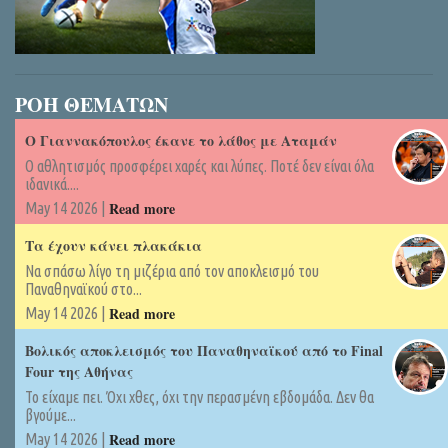
ΡΟΗ ΘΕΜΑΤΩΝ
Ο Γιαννακόπουλος έκανε το λάθος με Αταμάν
Ο αθλητισμός προσφέρει χαρές και λύπες. Ποτέ δεν είναι όλα
ιδανικά....
Read more
May 14 2026 |
Τα έχουν κάνει πλακάκια
Να σπάσω λίγο τη μιζέρια από τον αποκλεισμό του
Παναθηναϊκού στο...
Read more
May 14 2026 |
Βολικός αποκλεισμός του Παναθηναϊκού από το Final
Four της Αθήνας
Το είχαμε πει. Όχι χθες, όχι την περασμένη εβδομάδα. Δεν θα
βγούμε...
Read more
May 14 2026 |