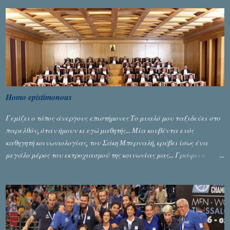
Homo epistimonous
Γεμίζει ο τόπος άνεργους επιστήμονες Το μυαλό μου ταξιδεύει στο
παρελθόν, όταν ήμουν κι εγώ μαθητής... Μία κουβέντα ενός
καθηγητή κοινωνιολογίας, του Σάκη Μπερναλή, κρύβει ίσως ένα
μεγάλο μέρος του εκτροχιασμού της κοινωνίας μας... Γράφει ο
Σταύρος Αλευρογιάννης