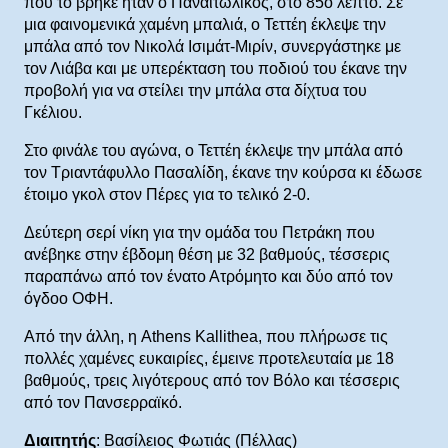
που το βρήκε ήταν ο Παναιτωλικός, στο 85ο λεπτό. Σε
μια φαινομενικά χαμένη μπαλιά, ο Τεττέη έκλεψε την
μπάλα από τον Νικολά Ισιμάτ-Μιρίν, συνεργάστηκε με
τον Λιάβα και με υπερέκταση του ποδιού του έκανε την
προβολή για να στείλει την μπάλα στα δίχτυα του
Γκέλιου.
Στο φινάλε του αγώνα, ο Τεττέη έκλεψε την μπάλα από
τον Τριαντάφυλλο Πασαλίδη, έκανε την κούρσα κι έδωσε
έτοιμο γκολ στον Πέρες για το τελικό 2-0.
Δεύτερη σερί νίκη για την ομάδα του Πετράκη που
ανέβηκε στην έβδομη θέση με 32 βαθμούς, τέσσερις
παραπάνω από τον ένατο Ατρόμητο και δύο από τον
όγδοο ΟΦΗ.
Από την άλλη, η Athens Kallithea, που πλήρωσε τις
πολλές χαμένες ευκαιρίες, έμεινε προτελευταία με 18
βαθμούς, τρεις λιγότερους από τον Βόλο και τέσσερις
από τον Πανσερραϊκό.
Διαιτητής
: Βασίλειος Φωτιάς (Πέλλας)