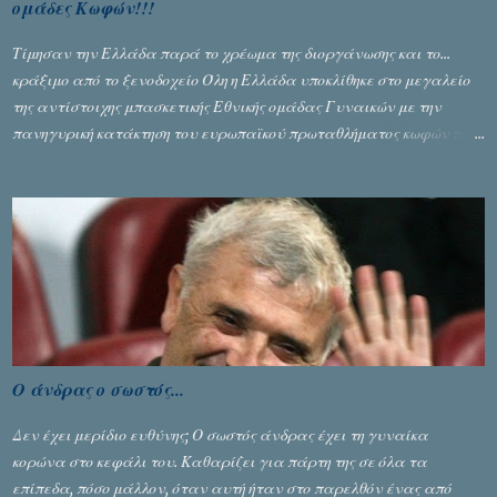
ομάδες Κωφών!!!
Τίμησαν την Ελλάδα παρά το χρέωμα της διοργάνωσης και το...
κράξιμο από το ξενοδοχείο Όλη η Ελλάδα υποκλίθηκε στο μεγαλείο
της αντίστοιχης μπασκετικής Εθνικής ομάδας Γυναικών με την
πανηγυρική κατάκτηση του ευρωπαϊκού πρωταθλήματος κωφών που
διεξήχθη στη Θεσσανολίκη τις προηγουμενες ημέρες. Πίσω από την
λάμψη και την αποθέωση που γνώρισαν τα κορίτσια της Αθηνάς
Ζέρβα με την πορεία τους που ολοκληρώθηκε με τη νίκη τους στον
τελικό επί της Λιθουανίας, υπάρχουν και τα δυσάρεστα. Τα πολύ
δυσάρεστα...
Ο άνδρας ο σωστός...
Δεν έχει μερίδιο ευθύνης; Ο σωστός άνδρας έχει τη γυναίκα
κορώνα στο κεφάλι του. Καθαρίζει για πάρτη της σε όλα τα
επίπεδα, πόσο μάλλον, όταν αυτή ήταν στο παρελθόν ένας από