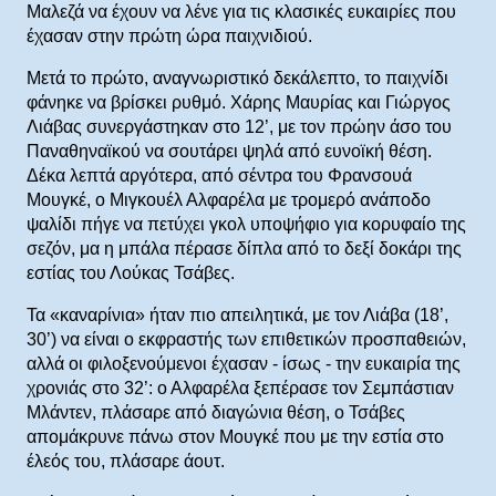
Μαλεζά να έχουν να λένε για τις κλασικές ευκαιρίες που
έχασαν στην πρώτη ώρα παιχνιδιού.
Μετά το πρώτο, αναγνωριστικό δεκάλεπτο, το παιχνίδι
φάνηκε να βρίσκει ρυθμό. Χάρης Μαυρίας και Γιώργος
Λιάβας συνεργάστηκαν στο 12’, με τον πρώην άσο του
Παναθηναϊκού να σουτάρει ψηλά από ευνοϊκή θέση.
Δέκα λεπτά αργότερα, από σέντρα του Φρανσουά
Μουγκέ, ο Μιγκουέλ Αλφαρέλα με τρομερό ανάποδο
ψαλίδι πήγε να πετύχει γκολ υποψήφιο για κορυφαίο της
σεζόν, μα η μπάλα πέρασε δίπλα από το δεξί δοκάρι της
εστίας του Λούκας Τσάβες.
Τα «καναρίνια» ήταν πιο απειλητικά, με τον Λιάβα (18’,
30’) να είναι ο εκφραστής των επιθετικών προσπαθειών,
αλλά οι φιλοξενούμενοι έχασαν - ίσως - την ευκαιρία της
χρονιάς στο 32’: ο Αλφαρέλα ξεπέρασε τον Σεμπάστιαν
Μλάντεν, πλάσαρε από διαγώνια θέση, ο Τσάβες
απομάκρυνε πάνω στον Μουγκέ που με την εστία στο
έλεός του, πλάσαρε άουτ.