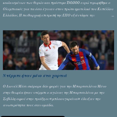
κεκλεισμένων των θυρών και πρόστιμο 150.000 ευρώ τιμωρήθηκε ο
Ολυμπιακός για τα όσα έγιναν στον πρώτο ημιτελικό του Κυπέλλου
Ελλάδας. Η πειθαρχική επιτροπή της ΕΠΟ εξάντλησε την
αυστηρότητά της, περισσότερο λόγω του ντόρου που δημιούργησαν
τα ελεγχόμενα ΜΜΕ, αλλά σε κάθε περίπτωση δεν επέβαλε ποινή
αφαίρεσης βαθμών, όπως απαιτούσαν, αφού κάτι τέτοιο δεν ήταν
εφικτό, σύμφωνα με τα στοιχεία...
Ντέρμπι ήταν μόνο στα χαρτιά
Ο Λιονέλ Μέσι σκόραρε δύο φορές για την Μπαρτσελόνα Μόνο
στην θεωρία ήταν ντέρμπι ο αγώνας της Μπαρτσελόνα με την
Σεβίλλη αφού στην πράξη οι «μπλαουγκράνα» έδειξαν την
ανωτερότητα τους σαν ομάδα.