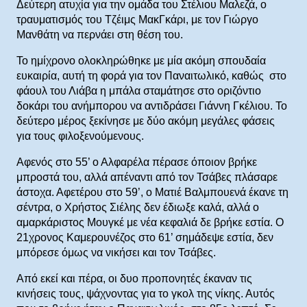
Δεύτερη ατυχία για την ομάδα του Στέλιου Μαλεζά, ο
τραυματισμός του Τζέιμς ΜακΓκάρι, με τον Γιώργο
Μανθάτη να περνάει στη θέση του.
Το ημίχρονο ολοκληρώθηκε με μία ακόμη σπουδαία
ευκαιρία, αυτή τη φορά για τον Παναιτωλικό, καθώς στο
φάουλ του Λιάβα η μπάλα σταμάτησε στο οριζόντιο
δοκάρι του ανήμπορου να αντιδράσει Γιάννη Γκέλιου. Το
δεύτερο μέρος ξεκίνησε με δύο ακόμη μεγάλες φάσεις
για τους φιλοξενούμενους.
Αφενός στο 55’ ο Αλφαρέλα πέρασε όποιον βρήκε
μπροστά του, αλλά απέναντι από τον Τσάβες πλάσαρε
άστοχα. Αφετέρου στο 59’, ο Ματιέ Βαλμπουενά έκανε τη
σέντρα, ο Χρήστος Σιέλης δεν έδιωξε καλά, αλλά ο
αμαρκάριστος Μουγκέ με νέα κεφαλιά δε βρήκε εστία. Ο
21χρονος Καμερουνέζος στο 61’ σημάδεψε εστία, δεν
μπόρεσε όμως να νικήσει και τον Τσάβες.
Από εκεί και πέρα, οι δυο προπονητές έκαναν τις
κινήσεις τους, ψάχνοντας για το γκολ της νίκης. Αυτός