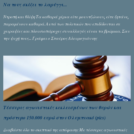
Να τους σκίζει το λαρύγγι...
Ντροπή και θλίψη Τα καθαρά χέρια είτε μουντζώνουν, είτε ζητάνε,
παραμένουν καθαρά. Αυτά των πολιτικών που επιδίδονται σε
χειραψίες και πλουσιοπάροχες συναλλαγές είναι τα βρώμικα. Σαν
την ψυχή τους... Γράφει ο Σταύρος Αλευρογιάννης
Τέσσερις αγωνιστικές κεκλεισμένων των θυρών και
πρόστιμο 150.000 ευρώ στον Ολυμπιακό (pics)
Διαβάστε όλο το σκεπτικό της απόφασης Με τέσσερις αγωνιστικές