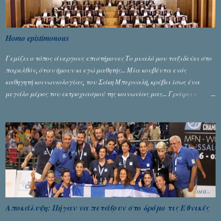
Homo epistimonous
Γεμίζει ο τόπος άνεργους επιστήμονες Το μυαλό μου ταξιδεύει στο
παρελθόν, όταν ήμουν κι εγώ μαθητής... Μία κουβέντα ενός
καθηγητή κοινωνιολογίας, του Σάκη Μπερναλή, κρύβει ίσως ένα
μεγάλο μέρος του εκτροχιασμού της κοινωνίας μας... Γράφει ο
Σταύρος Αλευρογιάννης
Αποκάλυψη: Πήγαν να πετάξουν στο δρόμο τις Εθνικές