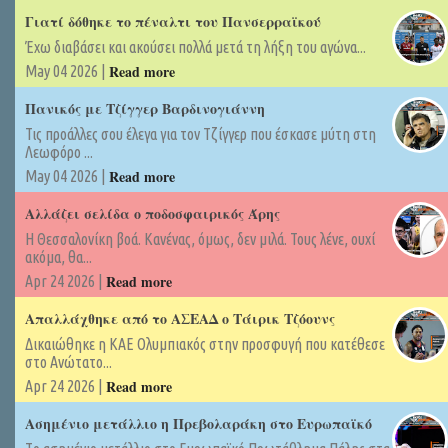
Γιατί δόθηκε το πέναλτι του Πανσερραϊκού
Έχω διαβάσει και ακούσει πολλά μετά τη λήξη του αγώνα...
Read more
May 04 2026 |
Πανικός με Τζίγγερ Βαρδινογιάννη
Τις προάλλες σου έλεγα για τον Τζίγγερ που έσκασε μύτη στη
Λεωφόρο ...
Read more
May 04 2026 |
Αλλάζει σελίδα ο ποδοσφαιρικός Άρης
Η Θεσσαλονίκη βοά. Κανένας, όμως, δεν μιλά. Τους λένε, ουχί
ακόμα, θα...
Read more
Apr 24 2026 |
Απαλλάχθηκε από το ΑΣΕΑΔ ο Τάιρικ Τζόουνς
Δικαιώθηκε η ΚΑΕ Ολυμπιακός στην προσφυγή που κατέθεσε
στο Ανώτατο...
Read more
Apr 24 2026 |
Ασημένιο μετάλλιο η Πρεβολαράκη στο Ευρωπαϊκό