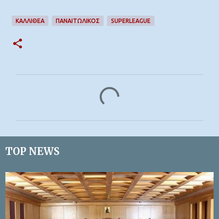
ΚΑΛΛΙΘΕΑ
ΠΑΝΑΙΤΩΛΙΚΟΣ
SUPERLEAGUE
Σ
χ
ό
λ
ι
TOP NEWS
α