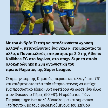
Με τον Ανδρέα Τεττέη να αποδεικνύεται «χρυσή
αλλαγή», πετυχαίνοντας ένα γκολ κι ετοιμάζοντας το
άλλο, ο Παναιτωλικός επικράτησε με 2-0 της Athens
Kallithea FC στο Αγρίνιο, στο παιχνίδι με το οποίο
ολοκληρώθηκε η 23η αγωνιστική του
πρωταθλήματος της Super League.
Ο πρώην φορ της Κηφισιάς, πέρασε ως αλλαγή στο 76’
και κατάφερε στο τελευταίο τέταρτο αφενός να πετύχει
ένα προσωπικό τέρμα (85’) αφετέρου να δώσει ένα άλλο
στον Φακούντο Πέρες (90’+8’). Η ομάδα του Γιάννη
Πετράκη πήρε ένα πολύ δύσκολο, μα και σημαντικό
«τρίποντο», με τους φιλοξενούμενους του Στέλιου