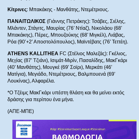
Κίτρινες
: Μπακάκης - Μανθάτης, Ντεμέτριους.
ΠΑΝΑΙΤΩΛΙΚΟΣ
(Γιάννης Πετράκης): Τσάβες, Σιέλης,
Μλάντεν, Στάγιτς, Μαυρίας (76’ Ντίαζ), Νικολάου (68’
Μπακάκης), Πέρες, Μπουζούκης (68’ Μιγκέλ), Λιάβας,
Ρόα (90’+2’ Αποστολόπουλος), Μαϊντέβατς (76’ Τεττέη).
ATHENS KALLITHEA
FC (Στέλιος Μαλεζάς): Γκέλιος,
Μεχίας (87’ Τζιάνι), Ισιμάτ-Μιρίν, Πασαλίδης, ΜακΓκάρι
(40’ Μανθάτης), Μουγκέ (69’ Σοϊρι), Μερκάτι (46’
Ματίγια), Μεγιάδο, Ντεμέτριους, Βαλμπουενά (69’
Λουκίνας), Αλφαρέλα.
*Ο Τζέιμς ΜακΓκάρι υπέστη θλάση και θα μείνει εκτός
δράσης για περίπου ένα μήνα.
(ΑΠΕ-ΜΠΕ)