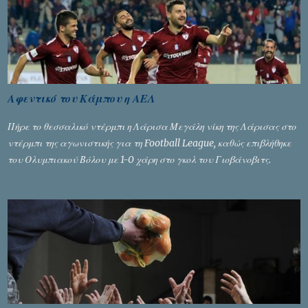
Αφεντικό του Κάμπου η ΑΕΛ
Πήρε το θεσσαλικό ντέρμπι η Λάρισα Μεγάλη νίκη της Λάρισας στο
ντέρμπι της αγωνιστικής για τη Football League, καθώς επιβλήθηκε
του Ολυμπιακού Βόλου με 1-0 χάρη στο γκολ του Γιοβάνοβιτς.