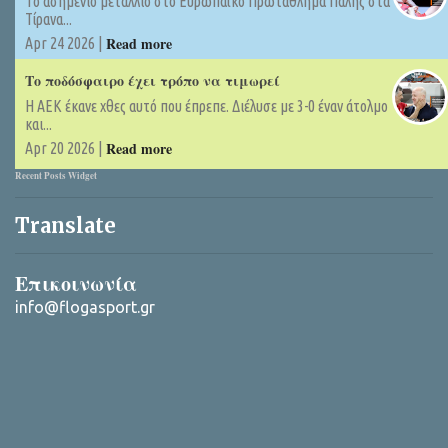
Tο ασημένιο μετάλλιο στο Ευρωπαϊκό Πρωτάθλημα Πάλης στα
Τίρανα...
Read more
Apr 24 2026 |
Το ποδόσφαιρο έχει τρόπο να τιμωρεί
Η ΑΕΚ έκανε χθες αυτό που έπρεπε. Διέλυσε με 3-0 έναν άτολμο
και...
Read more
Apr 20 2026 |
Recent Posts Widget
Translate
Επικοινωνία
info@flogasport.gr