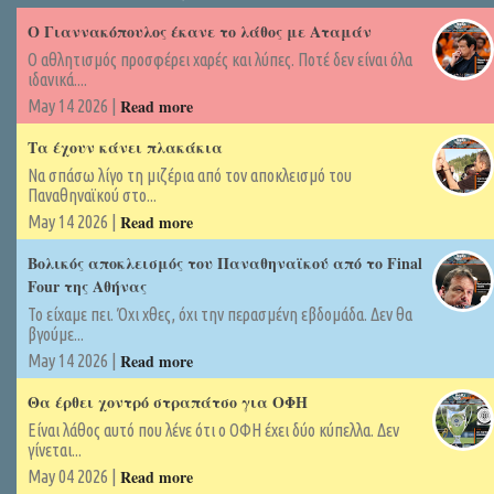
Ο Γιαννακόπουλος έκανε το λάθος με Αταμάν
Ο αθλητισμός προσφέρει χαρές και λύπες. Ποτέ δεν είναι όλα
ιδανικά....
Read more
May 14 2026 |
Τα έχουν κάνει πλακάκια
Να σπάσω λίγο τη μιζέρια από τον αποκλεισμό του
Παναθηναϊκού στο...
Read more
May 14 2026 |
Βολικός αποκλεισμός του Παναθηναϊκού από το Final
Four της Αθήνας
Το είχαμε πει. Όχι χθες, όχι την περασμένη εβδομάδα. Δεν θα
βγούμε...
Read more
May 14 2026 |
Θα έρθει χοντρό στραπάτσο για ΟΦΗ
Είναι λάθος αυτό που λένε ότι ο ΟΦΗ έχει δύο κύπελλα. Δεν
γίνεται...
Read more
May 04 2026 |