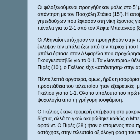
Οι φιλοξενούμενοι προηγήθηκαν μόλις στο 5’ μ
απάντηση με τον Πασχάλη Στάικο (15’). Η απ
γηπεδούχων που έφτασαν στη νίκη έχοντας γι
πέναλτι για το 2-1 από τον Χέφτε Μπετανκόρ (84
Οι Αθηναίοι ευτύχησαν να προηγηθούν στην πρ
έκλεψαν την μπάλα έξω από την περιοχή του Γ
μπάλα έφτασε στον Αλφαρέλα που προχώρησε α
Γκουγκεσασβίλι για το 0-1. Τα «λιοντάρια» θέ
Πιρές (10’), ο Γκέλιος είχε «απάντηση» στην α
Πέντε λεπτά αργότερα, όμως, ήρθε η ισοφάρισ
προσπάθεια του τελευταίου ήταν εξαιρετικές, μ
Γκέλιου για το 1-1. Ολο το υπόλοιπο του πρ
ψυχολογία από τη γρήγορη ισοφάριση.
Ο Γκέλιος έκανε τρομερή επέμβαση στο μακριν
δίχτυα, αλλά το γκολ ακυρώθηκε καθώς ο Μπετ
οφσάιντ. Ο Πιρές (38’) ήταν ο επόμενος που
αστόχησε, στην τελευταία αξιόλογη φάση του 