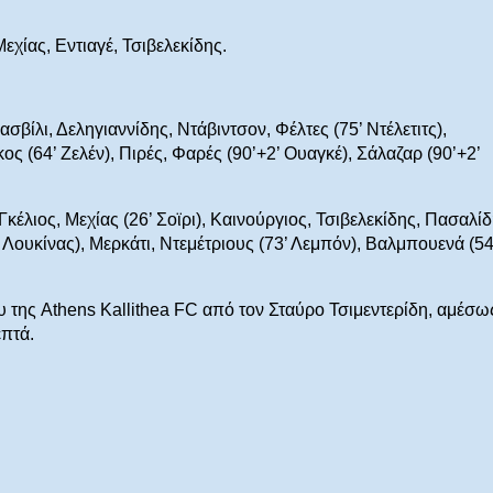
Μεχίας, Εντιαγέ, Τσιβελεκίδης.
βίλι, Δεληγιαννίδης, Ντάβιντσον, Φέλτες (75’ Ντέλετιτς),
ς (64’ Ζελέν), Πιρές, Φαρές (90’+2’ Ουαγκέ), Σάλαζαρ (90’+2’
Γκέλιος, Μεχίας (26’ Σοϊρι), Καινούργιος, Τσιβελεκίδης, Πασαλίδ
 Λουκίνας), Μερκάτι, Ντεμέτριους (73’ Λεμπόν), Βαλμπουενά (54
υ της Athens Kallithea FC από τον Σταύρο Τσιμεντερίδη, αμέσω
επτά.