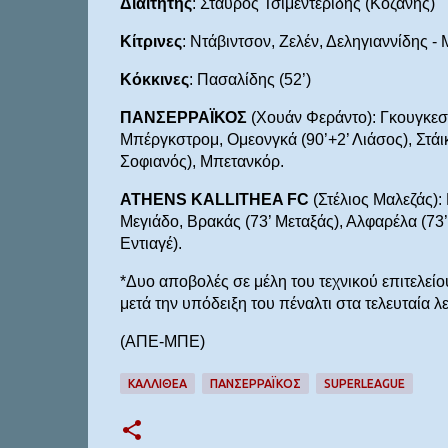
Διαιτητής
: Σταύρος Τσιμεντερίδης (Κοζάνης)
Κίτρινες
: Ντάβιντσον, Ζελέν, Δεληγιαννίδης - 
Κόκκινες
: Πασαλίδης (52’)
ΠΑΝΣΕΡΡΑΪΚΟΣ
(Χουάν Φεράντο): Γκουγκεσασ
Μπέργκστρομ, Ομεονγκά (90’+2’ Λιάσος), Στάικο
Σοφιανός), Μπετανκόρ.
ATHENS KALLITHEA FC
(Στέλιος Μαλεζάς): 
Μεγιάδο, Βρακάς (73’ Μεταξάς), Αλφαρέλα (73’
Εντιαγέ).
*Δυο αποβολές σε μέλη του τεχνικού επιτελείο
μετά την υπόδειξη του πέναλτι στα τελευταία λ
(ΑΠΕ-ΜΠΕ)
ΚΑΛΛΙΘΕΑ
ΠΑΝΣΕΡΡΑΪΚΟΣ
SUPERLEAGUE