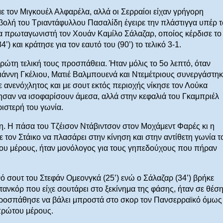
ε τον Μιγκουέλ Αλφαρέλα, αλλά οι Σερραίοι είχαν γρήγορη
οβολή του Τριαντάφυλλου Πασαλίδη έγειρε την πλάστιγγα υπέρ 
α πρωταγωνιστή τον Χουάν Καμίλο Σάλαζαρ, οποίος κέρδισε το
’) και κράτησε για τον εαυτό του (90’) το τελικό 3-1.
ώτη τελική τους προσπάθεια. Ήταν μόλις το 5ο λεπτό, όταν
ιάννη Γκέλιου, Ματιέ Βαλμπουενά και Ντεμέτριους συνεργάστηκ
νενόχλητος και με σουτ εκτός περιοχής νίκησε τον Λούκα
λησαν να ισοφαρίσουν άμεσα, αλλά στην κεφαλιά του Γκαμπριέλ
ριστερή του γωνία.
η. Η πάσα του Τζέισον Ντάβιντσον στον Μοχάμεντ Φαρές κι η
ε τον Στάικο να πλασάρει στην κίνηση και στην αντίθετη γωνία τ
ώτου μέρους, ήταν μονόλογος για τους γηπεδούχους που πήραν
ό σουτ του Στεφάν Ομεονγκά (25’) ενώ ο Σάλαζαρ (34’) βρήκε
ανκόρ που είχε σουτάρει στο ξεκίνημα της φάσης, ήταν σε θέσ
 προσπάθησε να βάλει μπροστά στο σκορ τον Πανσερραϊκό όμως
πρώτου μέρους.