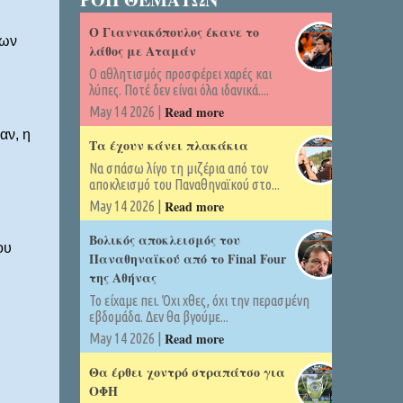
Ο Γιαννακόπουλος έκανε το
των
λάθος με Αταμάν
Ο αθλητισμός προσφέρει χαρές και
λύπες. Ποτέ δεν είναι όλα ιδανικά....
Read more
May 14 2026 |
αν, η
Τα έχουν κάνει πλακάκια
Να σπάσω λίγο τη μιζέρια από τον
αποκλεισμό του Παναθηναϊκού στο...
Read more
May 14 2026 |
Βολικός αποκλεισμός του
ου
Παναθηναϊκού από το Final Four
της Αθήνας
Το είχαμε πει. Όχι χθες, όχι την περασμένη
εβδομάδα. Δεν θα βγούμε...
Read more
May 14 2026 |
η
Θα έρθει χοντρό στραπάτσο για
ΟΦΗ