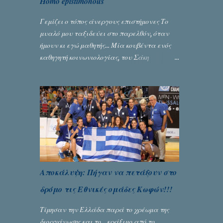
Homo epistimonous
Γεμίζει ο τόπος άνεργους επιστήμονες Το
μυαλό μου ταξιδεύει στο παρελθόν, όταν
ήμουν κι εγώ μαθητής... Μία κουβέντα ενός
καθηγητή κοινωνιολογίας, του Σάκη
Μπερναλή, κρύβει ίσως ένα μεγάλο μέρος
του εκτροχιασμού της κοινωνίας μας...
Γράφει ο Σταύρος Αλευρογιάννης
Αποκάλυψη: Πήγαν να πετάξουν στο
δρόμο τις Εθνικές ομάδες Κωφών!!!
Τίμησαν την Ελλάδα παρά το χρέωμα της
διοργάνωσης και το... κράξιμο από το