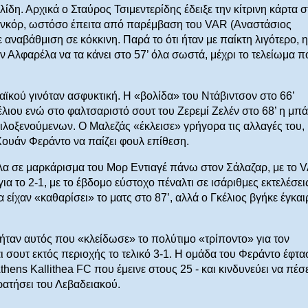
ίδη. Αρχικά ο Σταύρος Τσιμεντερίδης έδειξε την κίτρινη κάρτα σ
ανκόρ, ωστόσο έπειτα από παρέμβαση του VAR (Αναστάσιος
αναβάθμιση σε κόκκινη. Παρά το ότι ήταν με παίκτη λιγότερο, η
ν Αλφαρέλα να τα κάνει στο 57’ όλα σωστά, μέχρι το τελείωμα π
ϊκού γινόταν ασφυκτική. Η «βολίδα» του Ντάβιντσον στο 66’
κέλιου ενώ στο φαλτσαριστό σουτ του Ζερεμί Ζελέν στο 68’ η μπ
φιλοξενούμενων. Ο Μαλεζάς «έκλεισε» γρήγορα τις αλλαγές του,
Χουάν Φεράντο να παίζει φουλ επίθεση.
ούλα σε μαρκάρισμα του Μορ Εντιαγέ πάνω στον Σάλαζαρ, με το 
α το 2-1, με το έβδομο εύστοχο πέναλτι σε ισάριθμες εκτελέσει
είχαν «καθαρίσει» το ματς στο 87’, αλλά ο Γκέλιος βγήκε έγκαι
 ήταν αυτός που «κλείδωσε» το πολύτιμο «τρίποντο» για τον
ι σουτ εκτός περιοχής το τελικό 3-1. Η ομάδα του Φεράντο έφτα
ns Kallithea FC που έμεινε στους 25 - και κινδυνεύει να πέσε
ατήσει του Λεβαδειακού.