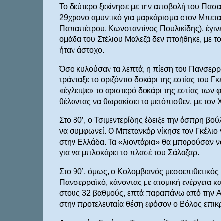
Το δεύτερο ξεκίνησε με την αποβολή του Πασαλ
29χρονο αμυντικό για μαρκάρισμα στον Μπετ
Παπαπέτρου, Κωνσταντίνος Πουλικίδης), έγινε 
ομάδα του Στέλιου Μαλεζά δεν πτοήθηκε, με το
ήταν άστοχο.
Όσο κυλούσαν τα λεπτά, η πίεση του Πανσερρα
τράνταξε το οριζόντιο δοκάρι της εστίας του Γ
«έγλειψε» το αριστερό δοκάρι της εστίας των 
θέλοντας να θωρακίσει τα μετόπισθεν, με τον 
Στο 80’, ο Τσιμεντερίδης έδειξε την άσπρη β
να συμφωνεί. Ο Μπετανκόρ νίκησε τον Γκέλιο γι
στην Ελλάδα. Τα «λιοντάρια» θα μπορούσαν να 
για να μπλοκάρει το πλασέ του Σάλαζαρ.
Στο 90’, όμως, ο Κολομβιανός μεσοεπιθετικός
Πανσερραϊκό, κάνοντας με ατομική ενέργεια κα
στους 32 βαθμούς, επτά παραπάνω από την Athe
στην προτελευταία θέση εφόσον ο Βόλος επικρ