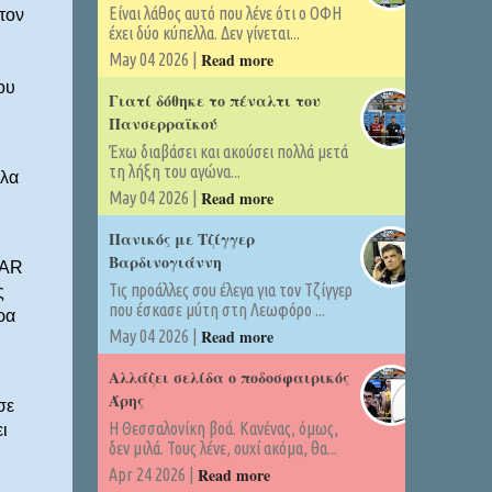
Είναι λάθος αυτό που λένε ότι ο ΟΦΗ
τον
έχει δύο κύπελλα. Δεν γίνεται...
Read more
May 04 2026 |
ου
Γιατί δόθηκε το πέναλτι του
Πανσερραϊκού
Έχω διαβάσει και ακούσει πολλά μετά
τη λήξη του αγώνα...
άλα
Read more
May 04 2026 |
Πανικός με Τζίγγερ
Βαρδινογιάννη
VAR
Τις προάλλες σου έλεγα για τον Τζίγγερ
ς
που έσκασε μύτη στη Λεωφόρο ...
ρα
Read more
May 04 2026 |
Αλλάζει σελίδα ο ποδοσφαιρικός
Άρης
σε
Η Θεσσαλονίκη βοά. Κανένας, όμως,
ι
δεν μιλά. Τους λένε, ουχί ακόμα, θα...
Read more
Apr 24 2026 |