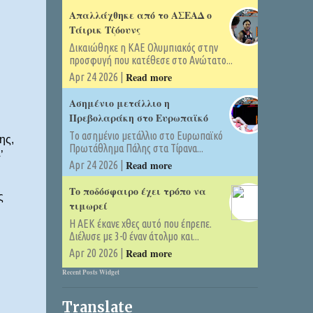
Απαλλάχθηκε από το ΑΣΕΑΔ ο
Τάιρικ Τζόουνς
Δικαιώθηκε η ΚΑΕ Ολυμπιακός στην
προσφυγή που κατέθεσε στο Ανώτατο...
Read more
Apr 24 2026 |
Ασημένιο μετάλλιο η
Πρεβολαράκη στο Ευρωπαϊκό
Tο ασημένιο μετάλλιο στο Ευρωπαϊκό
ης,
Πρωτάθλημα Πάλης στα Τίρανα...
’
Read more
Apr 24 2026 |
Το ποδόσφαιρο έχει τρόπο να
ς
τιμωρεί
Η ΑΕΚ έκανε χθες αυτό που έπρεπε.
Διέλυσε με 3-0 έναν άτολμο και...
Read more
Apr 20 2026 |
Recent Posts Widget
Translate