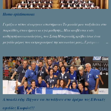
Homo epistimonous
Γεμίζει ο τόπος άνεργους επιστήμονες Το μυαλό μου ταξιδεύει στο
παρελθόν, όταν ήμουν κι εγώ μαθητής... Μία κουβέντα ενός
καθηγητή κοινωνιολογίας, του Σάκη Μπερναλή, κρύβει ίσως ένα
μεγάλο μέρος του εκτροχιασμού της κοινωνίας μας... Γράφει ο
Σταύρος Αλευρογιάννης
Αποκάλυψη: Πήγαν να πετάξουν στο δρόμο τις Εθνικές
ομάδες Κωφών!!!