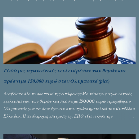
Σταύρος Αλευρογιάννης
Τέσσερις αγωνιστικές κεκλεισμένων των θυρών και
πρόστιμο 150.000 ευρώ στον Ολυμπιακό (pics)
Διαβάστε όλο το σκεπτικό της απόφασης Με τέσσερις αγωνιστικές
κεκλεισμένων των θυρών και πρόστιμο 150.000 ευρώ τιμωρήθηκε ο
Ολυμπιακός για τα όσα έγιναν στον πρώτο ημιτελικό του Κυπέλλου
Ελλάδας. Η πειθαρχική επιτροπή της ΕΠΟ εξάντλησε την
αυστηρότητά της, περισσότερο λόγω του ντόρου που δημιούργησαν
τα ελεγχόμενα ΜΜΕ, αλλά σε κάθε περίπτωση δεν επέβαλε ποινή
αφαίρεσης βαθμών, όπως απαιτούσαν, αφού κάτι τέτοιο δεν ήταν