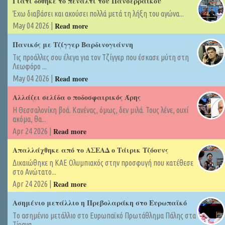
Γιατί δόθηκε το πέναλτι του Πανσερραϊκού
Έχω διαβάσει και ακούσει πολλά μετά τη λήξη του αγώνα...
Read more
May 04 2026 |
Πανικός με Τζίγγερ Βαρδινογιάννη
Τις προάλλες σου έλεγα για τον Τζίγγερ που έσκασε μύτη στη
Λεωφόρο ...
Read more
May 04 2026 |
Αλλάζει σελίδα ο ποδοσφαιρικός Άρης
Η Θεσσαλονίκη βοά. Κανένας, όμως, δεν μιλά. Τους λένε, ουχί
ακόμα, θα...
Read more
Apr 24 2026 |
Απαλλάχθηκε από το ΑΣΕΑΔ ο Τάιρικ Τζόουνς
Δικαιώθηκε η ΚΑΕ Ολυμπιακός στην προσφυγή που κατέθεσε
στο Ανώτατο...
Read more
Apr 24 2026 |
Ασημένιο μετάλλιο η Πρεβολαράκη στο Ευρωπαϊκό
Tο ασημένιο μετάλλιο στο Ευρωπαϊκό Πρωτάθλημα Πάλης στα
Τίρανα...