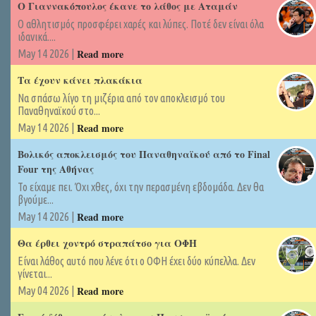
Ο Γιαννακόπουλος έκανε το λάθος με Αταμάν
Ο αθλητισμός προσφέρει χαρές και λύπες. Ποτέ δεν είναι όλα
ιδανικά....
Read more
May 14 2026 |
Τα έχουν κάνει πλακάκια
Να σπάσω λίγο τη μιζέρια από τον αποκλεισμό του
Παναθηναϊκού στο...
Read more
May 14 2026 |
Βολικός αποκλεισμός του Παναθηναϊκού από το Final
Four της Αθήνας
Το είχαμε πει. Όχι χθες, όχι την περασμένη εβδομάδα. Δεν θα
βγούμε...
Read more
May 14 2026 |
Θα έρθει χοντρό στραπάτσο για ΟΦΗ
Είναι λάθος αυτό που λένε ότι ο ΟΦΗ έχει δύο κύπελλα. Δεν
γίνεται...
Read more
May 04 2026 |