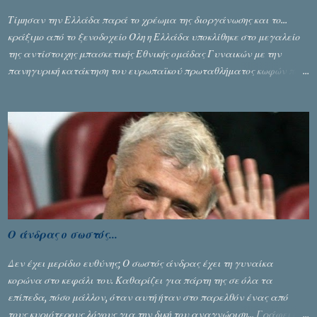
Τίμησαν την Ελλάδα παρά το χρέωμα της διοργάνωσης και το...
κράξιμο από το ξενοδοχείο Όλη η Ελλάδα υποκλίθηκε στο μεγαλείο
της αντίστοιχης μπασκετικής Εθνικής ομάδας Γυναικών με την
πανηγυρική κατάκτηση του ευρωπαϊκού πρωταθλήματος κωφών που
διεξήχθη στη Θεσσανολίκη τις προηγουμενες ημέρες. Πίσω από την
λάμψη και την αποθέωση που γνώρισαν τα κορίτσια της Αθηνάς
Ζέρβα με την πορεία τους που ολοκληρώθηκε με τη νίκη τους στον
τελικό επί της Λιθουανίας, υπάρχουν και τα δυσάρεστα. Τα πολύ
δυσάρεστα...
Ο άνδρας ο σωστός...
Δεν έχει μερίδιο ευθύνης; Ο σωστός άνδρας έχει τη γυναίκα
κορώνα στο κεφάλι του. Καθαρίζει για πάρτη της σε όλα τα
επίπεδα, πόσο μάλλον, όταν αυτή ήταν στο παρελθόν ένας από
τους κυριότερους λόγους για την δική του αναγνώριση... Γράφει ο