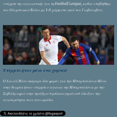
ντέρμπι της αγωνιστικής για τη Football League, καθώς επιβλήθηκε
του Ολυμπιακού Βόλου με 1-0 χάρη στο γκολ του Γιοβάνοβιτς.
Ντέρμπι ήταν μόνο στα χαρτιά
Ο Λιονέλ Μέσι σκόραρε δύο φορές για την Μπαρτσελόνα Μόνο
στην θεωρία ήταν ντέρμπι ο αγώνας της Μπαρτσελόνα με την
Σεβίλλη αφού στην πράξη οι «μπλαουγκράνα» έδειξαν την
ανωτερότητα τους σαν ομάδα.