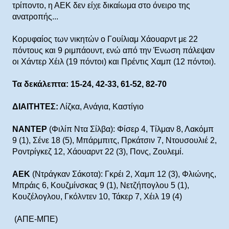
τρίποντο, η ΑΕΚ δεν είχε δικαίωμα στο όνειρο της
ανατροπής...
Κορυφαίος των νικητών ο Γουίλιαμ Χάουαρντ με 22
πόντους και 9 ριμπάουντ, ενώ από την Ένωση πάλεψαν
οι Χάντερ Χέιλ (19 πόντοι) και Πρέντις Χαμπ (12 πόντοι).
Τα δεκάλεπτα: 15-24, 42-33, 61-52, 82-70
ΔΙΑΙΤΗΤΕΣ:
Λίζκα, Ανάγια, Καστίγιο
ΝΑΝΤΕΡ
(Φιλίπ Ντα Σίλβα): Φίσερ 4, Τίλμαν 8, Λακόμπ
9 (1), Σένε 18 (5), Μπάρμπιτς, Πρκάτσιν 7, Ντουσουλιέ 2,
Ροντρίγκεζ 12, Χάουαρντ 22 (3), Πονς, Ζουλεμί.
ΑΕΚ
(Ντράγκαν Σάκοτα): Γκρέι 2, Χαμπ 12 (3), Φλιώνης,
Μπράις 6, Κουζμίνσκας 9 (1), Νετζήπογλου 5 (1),
Κουζέλογλου, Γκόλντεν 10, Τάκερ 7, Χέιλ 19 (4)
(ΑΠΕ-ΜΠΕ)