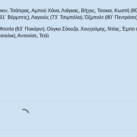
κιν, Τσάπρας, Αμπού Χάνα, Λιάγκας, Βήχος, Τσοκαι, Κωστή (80
61΄ Βέρμπιτς), Λαγιούς (73΄ Τσιμπόλα), Όζμπολτ (80΄ Πεντρόσο
 Μποτία (63΄ Ποκόρνι), Ούγκο Σόουζα, Χουχούμης, Ντίας, Έμπο 
ιολικ), Αντονίσε, Τετέι