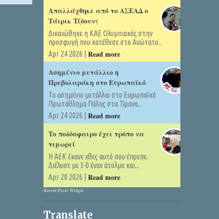
Απαλλάχθηκε από το ΑΣΕΑΔ ο
Τάιρικ Τζόουνς
Δικαιώθηκε η ΚΑΕ Ολυμπιακός στην
προσφυγή που κατέθεσε στο Ανώτατο...
Read more
Apr 24 2026 |
Ασημένιο μετάλλιο η
Πρεβολαράκη στο Ευρωπαϊκό
Tο ασημένιο μετάλλιο στο Ευρωπαϊκό
Πρωτάθλημα Πάλης στα Τίρανα...
Read more
Apr 24 2026 |
Το ποδόσφαιρο έχει τρόπο να
τιμωρεί
Η ΑΕΚ έκανε χθες αυτό που έπρεπε.
Διέλυσε με 3-0 έναν άτολμο και...
Read more
Apr 20 2026 |
Recent Posts Widget
Translate