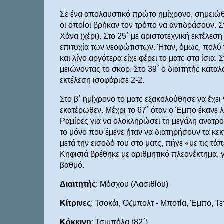
Σε ένα απολαυστικό πρώτο ημίχρονο, σημειώθη
οι οποίοι βρήκαν τον τρόπο να αντιδράσουν. Σ
Χάνα (χέρι). Στο 25΄ με αριστοτεχνική εκτέλεσ
επιτυχία των νεοφώτιστων. Ήταν, όμως, πολ
και λίγο αργότερα είχε φέρει το ματς στα ίσια
μειώνοντας το σκορ. Στο 39΄ ο διαιτητής κατα
εκτέλεση ισοφάρισε 2-2.
Στο β΄ ημίχρονο το ματς εξακολούθησε να έχε
εκατέρωθεν. Μέχρι το 67΄ όταν ο Έμπο έκανε 
Ραμίρες για να ολοκληρώσει τη μεγάλη ανατροπ
το μόνο που έμενε ήταν να διατηρήσουν τα κεκ
μετά την εισοδό του στο ματς, πήγε «με τις τ
Κηφισιά βρέθηκε με αριθμητικό πλεονέκτημα, γ
βαθμό.
Διαιτητής
: Μόσχου (Λασιθίου)
Κίτρινες
: Τσοκάι, Όζμπολτ - Μποτία, Έμπο, Τε
Κόκκινη
: Τσιμπόλα (82΄)