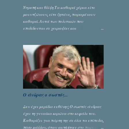
Ντροπή και θλίψη Τα καθαρά χέρια είτε
μουντζώνουν, είτε ζητάνε, παραμένουν
καθαρά. Αυτά των πολιτικών που
επιδίδονται σε χειραψίες και
πλουσιοπάροχες συναλλαγές είναι τα
βρώμικα. Σαν την ψυχή τους... Γράφει ο
Σταύρος Αλευρογιάννης
Ο άνδρας ο σωστός...
Δεν έχει μερίδιο ευθύνης; Ο σωστός άνδρας
έχει τη γυναίκα κορώνα στο κεφάλι του.
Καθαρίζει για πάρτη της σε όλα τα επίπεδα,
πόσο μάλλον, όταν αυτή ήταν στο παρελθόν