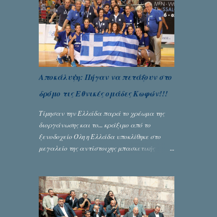
Γράφει ο Σταύρος Αλευρογιάννης
Αποκάλυψη: Πήγαν να πετάξουν στο
δρόμο τις Εθνικές ομάδες Κωφών!!!
Τίμησαν την Ελλάδα παρά το χρέωμα της
διοργάνωσης και το... κράξιμο από το
ξενοδοχείο Όλη η Ελλάδα υποκλίθηκε στο
μεγαλείο της αντίστοιχης μπασκετικής
Εθνικής ομάδας Γυναικών με την
πανηγυρική κατάκτηση του ευρωπαϊκού
πρωταθλήματος κωφών που διεξήχθη στη
Θεσσανολίκη τις προηγουμενες ημέρες. Πίσω
από την λάμψη και την αποθέωση που