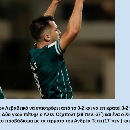
ν Λεβαδεικό να επιστρέφει από το 0-2 και να επικρατεί 3-2 
Δύο γκολ πέτυχε ο Άλεν Όζμπολτ (39΄πεν.,67΄) και ένα ο Χ
 το προβάδισμα με τα τέρματα του Ανδρέα Τετέι (17΄πεν.) και