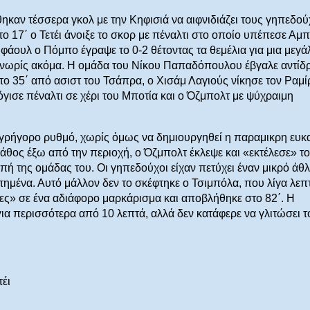
καν τέσσερα γκολ με την Κηφισιά να αιφνιδιάζει τους γηπεδού
το 17΄ ο Τετέι άνοιξε το σκορ με πέναλτι στο οποίο υπέπεσε Αμ
η φάουλ ο Πόμπο έγραψε το 0-2 θέτοντας τα θεμέλια για μια μεγά
ύ νωρίς ακόμα. Η ομάδα του Νίκου Παπαδόπουλου έβγαλε αντίδ
. Στο 35΄ από ασιστ του Τσάπρα, ο Χισάμ Λαγιούς νίκησε τον Ραμί
λόγισε πέναλτι σε χέρι του Μποτία και ο Όζμπολτ με ψύχραιμη
ι γρήγορο ρυθμό, χωρίς όμως να δημιουργηθεί η παραμικρη ευκα
λάθος έξω από την περιοχή, ο Όζμπολτ έκλεψε και «εκτέλεσε» τ
ή της ομάδας του. Οι γηπεδούχοι είχαν πετύχει έναν μικρό άθλ
τημένα. Αυτό μάλλον δεν το σκέφτηκε ο Τσιμπόλα, που λίγα λεπ
άπες» σε ένα αδιάφορο μαρκάρισμα και αποβλήθηκε στο 82΄. Η
ια περισσότερα από 10 λεπτά, αλλά δεν κατάφερε να γλιτώσει τ
τέι