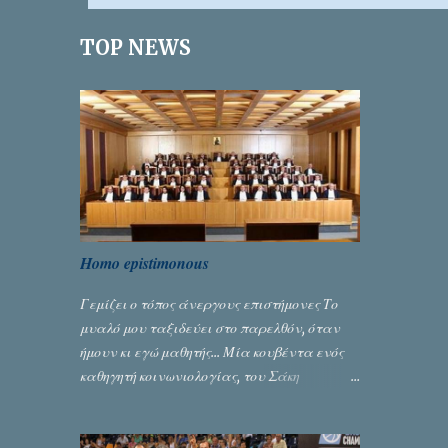
ι
TOP NEWS
α
Homo epistimonous
Γεμίζει ο τόπος άνεργους επιστήμονες Το
μυαλό μου ταξιδεύει στο παρελθόν, όταν
ήμουν κι εγώ μαθητής... Μία κουβέντα ενός
καθηγητή κοινωνιολογίας, του Σάκη
Μπερναλή, κρύβει ίσως ένα μεγάλο μέρος
του εκτροχιασμού της κοινωνίας μας...