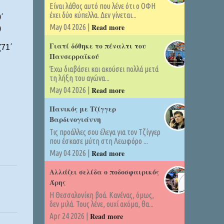
Είναι λάθος αυτό που λένε ότι ο ΟΦΗ
έχει δύο κύπελλα. Δεν γίνεται...
΄
Read more
May 04 2026 |
)
Γιατί δόθηκε το πέναλτι του
(71΄
Πανσερραϊκού
Έχω διαβάσει και ακούσει πολλά μετά
τη λήξη του αγώνα...
Read more
May 04 2026 |
Πανικός με Τζίγγερ
Βαρδινογιάννη
Τις προάλλες σου έλεγα για τον Τζίγγερ
που έσκασε μύτη στη Λεωφόρο ...
Read more
May 04 2026 |
Αλλάζει σελίδα ο ποδοσφαιρικός
Άρης
Η Θεσσαλονίκη βοά. Κανένας, όμως,
δεν μιλά. Τους λένε, ουχί ακόμα, θα...
Read more
Apr 24 2026 |