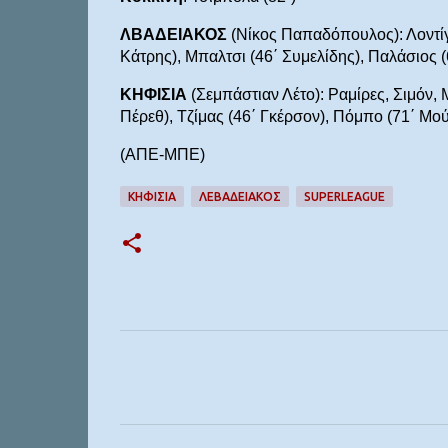
ΛΒΑΔΕΙΑΚΟΣ
(Νίκος Παπαδόπουλος): Λοντίγ
Κάτρης), Μπαλτσι (46΄ Συμελίδης), Παλάσιος (
ΚΗΦΙΣΙΑ
(Σεμπάστιαν Λέτο): Ραμίρες, Σιμόν,
Πέρεθ), Τζίμας (46΄ Γκέρσον), Πόμπο (71΄ Μούσ
(ΑΠΕ-ΜΠΕ)
ΚΗΦΙΣΙΑ
ΛΕΒΑΔΕΙΑΚΟΣ
SUPERLEAGUE
Σ
χ
ό
λ