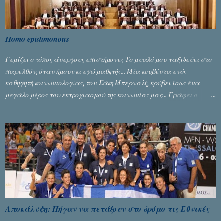
Homo epistimonous
Γεμίζει ο τόπος άνεργους επιστήμονες Το μυαλό μου ταξιδεύει στο
παρελθόν, όταν ήμουν κι εγώ μαθητής... Μία κουβέντα ενός
καθηγητή κοινωνιολογίας, του Σάκη Μπερναλή, κρύβει ίσως ένα
μεγάλο μέρος του εκτροχιασμού της κοινωνίας μας... Γράφει ο
Σταύρος Αλευρογιάννης
Αποκάλυψη: Πήγαν να πετάξουν στο δρόμο τις Εθνικές