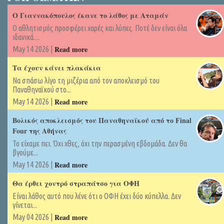
Ο Γιαννακόπουλος έκανε το λάθος με Αταμάν
Ο αθλητισμός προσφέρει χαρές και λύπες. Ποτέ δεν είναι όλα
ιδανικά....
Read more
May 14 2026 |
Τα έχουν κάνει πλακάκια
Να σπάσω λίγο τη μιζέρια από τον αποκλεισμό του
Παναθηναϊκού στο...
Read more
May 14 2026 |
Βολικός αποκλεισμός του Παναθηναϊκού από το Final
Four της Αθήνας
Το είχαμε πει. Όχι χθες, όχι την περασμένη εβδομάδα. Δεν θα
βγούμε...
Read more
May 14 2026 |
Θα έρθει χοντρό στραπάτσο για ΟΦΗ
Είναι λάθος αυτό που λένε ότι ο ΟΦΗ έχει δύο κύπελλα. Δεν
γίνεται...
Read more
May 04 2026 |