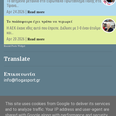
Tο ασημένιο μετάλλιο στο Ευρωπαϊκό Πρωτάθλημα Πάλης στα
Τίρανα...
Read more
Apr 24 2026 |
Το ποδόσφαιρο έχει τρόπο να τιμωρεί
Η ΑΕΚ έκανε χθες αυτό που έπρεπε. Διέλυσε με 3-0 έναν άτολμο
και...
Read more
Apr 20 2026 |
Recent Posts Widget
Translate
Επικοινωνία
info@flogasport.gr
This site uses cookies from Google to deliver its services
and to analyze traffic. Your IP address and user-agent are
shared with Google along with performance and security