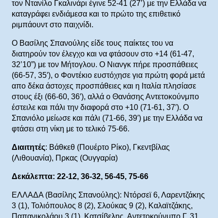
τον Ντανίλο Γκαλινάρι έγινε 52-41 (27’) με την Ελλάδα να
καταγράφει ενδιάμεσα και το πρώτο της επιθετικό
ριμπάουντ στο παιχνίδι.
Ο Βασίλης Σπανούλης είδε τους παίκτες του να
διατηρούν τον έλεγχο και να φτάσουν στο +14 (61-47,
32’10”) με τον Μήτογλου. Ο Νιανγκ πήρε προσπάθειες
(66-57, 35′), ο Φοντέκιο ευστόχησε για πρώτη φορά μετά
απο δέκα άστοχες προσπάθειες και η Ιταλία πλησίασε
στους έξι (66-60, 36′), αλλά ο Θανάσης Αντετοκούνμπο
έστειλε και πάλι την διαφορά στο +10 (71-61, 37′). Ο
Σπανιόλο μείωσε και πάλι (71-66, 39′) με την Ελλάδα να
φτάσει στη νίκη με το τελικό 75-66.
Διαιτητές
: Βάθκεθ (Πουέρτο Ρίκο), Γκεντβίλας
(Λιθουανία), Πρκας (Ουγγαρία)
Δεκάλεπτα: 22-12, 36-32, 56-45, 75-66
ΕΛΛΑΔΑ (Βασίλης Σπανούλης): Ντόρσεϊ 6, Λαρεντζάκης
3 (1), Τολιόπουλος 8 (2), Σλούκας 9 (2), Καλαϊτζάκης,
Παπανικολάου 3 (1), Κατσίβελης, Αντετοκούνμπο Γ. 31,