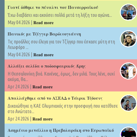
Γιατί δόθηκε το πέναλτι του Πανσερραϊκού
Έχω διαβάσει και ακούσει πολλά μετά τη λήξη του αγώνα...
Read more
May 04 2026 |
Πανικός με Τζίγγερ Βαρδινογιάννη
Τις προάλλες σου έλεγα για τον Τζίγγερ που έσκασε μύτη στη
Λεωφόρο ...
Read more
May 04 2026 |
Αλλάζει σελίδα ο ποδοσφαιρικός Άρης
Η Θεσσαλονίκη βοά. Κανένας, όμως, δεν μιλά. Τους λένε, ουχί
ακόμα, θα...
Read more
Apr 24 2026 |
Απαλλάχθηκε από το ΑΣΕΑΔ ο Τάιρικ Τζόουνς
Δικαιώθηκε η ΚΑΕ Ολυμπιακός στην προσφυγή που κατέθεσε
στο Ανώτατο...
Read more
Apr 24 2026 |
Ασημένιο μετάλλιο η Πρεβολαράκη στο Ευρωπαϊκό