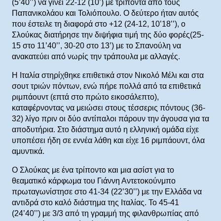
(5’40’’) να γίνει 22-12 (10’) με τρίποντα από τους
Παπανικολάου και Τολιόπουλο. Ο δεύτερο ήταν αυτός
που έστειλε τη διαφορά στο +12 (24-12, 10’18’’), ο
Σλούκας διατήρησε την διψήφια τιμή της δύο φορές(25-
15 στο 11’40’’, 30-20 στο 13’) με το Σπανούλη να
ανακατεύει από νωρίς την τράπουλα με αλλαγές.
Η Ιταλία στηρίχθηκε επιθετικά στον Νικολό Μέλι και στα
σουτ τριών πόντων, ενώ πήρε πολλά από τα επιθετικά
ριμπάουντ (επτά στο πρώτο εικοσάλεπτο),
καταφέρνοντας να μειώσει στους τέσσερις πόντους (36-
32) λίγο πριν οι δύο αντίπαλοι πάρουν την άγουσα για τα
αποδυτήρια. Στο διάστημα αυτό η ελληνική ομάδα είχε
υποπέσει ήδη σε εννέα λάθη και είχε 16 ριμπάουντ, όλα
αμυντικά.
Ο Σλούκας με ένα τρίποντο και μια ασίστ για το
θεαματικό κάρφωμα του Γιάννη Αντετοκούνμπο
πρωταγωνίστησε στο 41-34 (22’30’’) με την Ελλάδα να
αντιδρά στο καλό διάστημα της Ιταλίας. Το 45-41
(24’40’’) με 3/3 από τη γραμμή της φιλανθρωπίας από