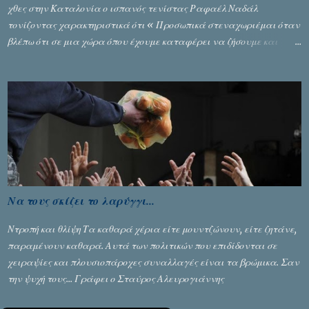
χθες στην Καταλονία ο ισπανός τενίστας Ραφαέλ Ναδάλ
τονίζοντας χαρακτηριστικά ότι « Προσωπικά στεναχωριέμαι όταν
βλέπω ότι σε μια χώρα όπου έχουμε καταφέρει να ζήσουμε και
είναι ένα καλό παράδειγμα σε όλο τον κόσμο, να φτάνει στην
κατάσταση που έφθασε χθες. Νομίζω ότι η εικόνα που έχουμε
μεταδώσει είναι αρνητική ». Ο τενίστας Νο 1 στο παγκόσμιο τένις,
που βρίσκεται στο Πεκίνο για να αγωνιστεί στο Open ανέφερε: «
Παρακολούθησα τα γεγονότα με βαριά καρδιά. Με κάνει να
κλαίω, βλέποντας τη χώρα να έρχεται σε αυτή την κατάσταση. Η
Καταλονία αισθάνεται πολύ ενωμένη. Υπήρξε ένα χάος που δεν
πρέπει να συμβεί στον αιώνα που είμαστε. Βρισκόμαστε σε μία
χώρα που ζούμε ειρηνικά στο τέλος της ημέρας. Αν και υπάρχουν
Να τους σκίζει το λαρύγγι...
στιγμές που τα πάντα φαίνονται αδύνατα, δεν υπάρχει
συμφωνία, είναι πολύ απλό, πρέπει να την αναζητήσουμε. Ο
Ντροπή και θλίψη Τα καθαρά χέρια είτε μουντζώνουν, είτε ζητάνε,
μοναδικός τρόπος για να επιτευχθεί είναι να μιλάμε, να μιλάνε οι
παραμένουν καθαρά. Αυτά των πολιτικών που επιδίδονται σε
δύο πλευρές που διαφωνούν και να προσπ...
χειραψίες και πλουσιοπάροχες συναλλαγές είναι τα βρώμικα. Σαν
την ψυχή τους... Γράφει ο Σταύρος Αλευρογιάννης