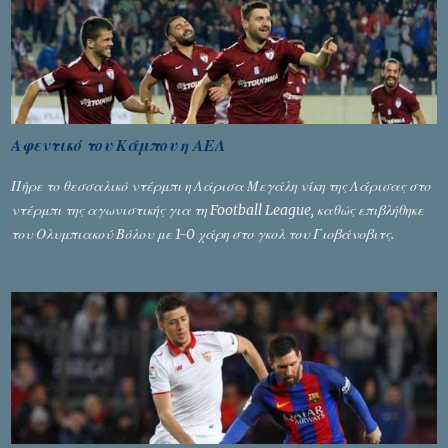
Αφεντικό του Κάμπου η ΑΕΛ
Πήρε το θεσσαλικό ντέρμπι η Λάρισα Μεγάλη νίκη της Λάρισας στο
ντέρμπι της αγωνιστικής για τη Football League, καθώς επιβλήθηκε
του Ολυμπιακού Βόλου με 1-0 χάρη στο γκολ του Γιοβάνοβιτς.