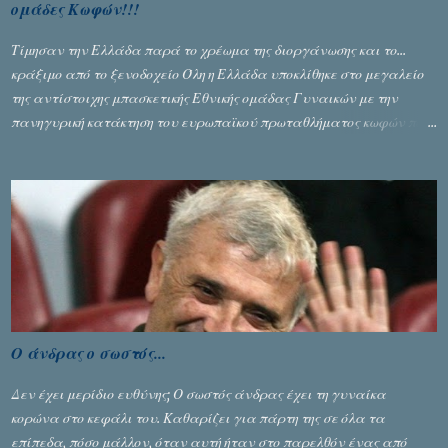
ομάδες Κωφών!!!
Τίμησαν την Ελλάδα παρά το χρέωμα της διοργάνωσης και το...
κράξιμο από το ξενοδοχείο Όλη η Ελλάδα υποκλίθηκε στο μεγαλείο
της αντίστοιχης μπασκετικής Εθνικής ομάδας Γυναικών με την
πανηγυρική κατάκτηση του ευρωπαϊκού πρωταθλήματος κωφών που
διεξήχθη στη Θεσσανολίκη τις προηγουμενες ημέρες. Πίσω από την
λάμψη και την αποθέωση που γνώρισαν τα κορίτσια της Αθηνάς
Ζέρβα με την πορεία τους που ολοκληρώθηκε με τη νίκη τους στον
τελικό επί της Λιθουανίας, υπάρχουν και τα δυσάρεστα. Τα πολύ
δυσάρεστα...
Ο άνδρας ο σωστός...
Δεν έχει μερίδιο ευθύνης; Ο σωστός άνδρας έχει τη γυναίκα
κορώνα στο κεφάλι του. Καθαρίζει για πάρτη της σε όλα τα
επίπεδα, πόσο μάλλον, όταν αυτή ήταν στο παρελθόν ένας από