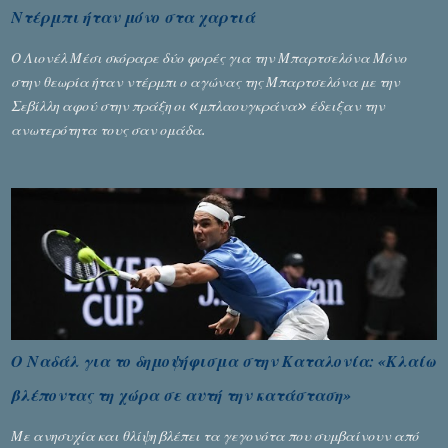
Ντέρμπι ήταν μόνο στα χαρτιά
Ο Λιονέλ Μέσι σκόραρε δύο φορές για την Μπαρτσελόνα Μόνο
στην θεωρία ήταν ντέρμπι ο αγώνας της Μπαρτσελόνα με την
Σεβίλλη αφού στην πράξη οι «μπλαουγκράνα» έδειξαν την
ανωτερότητα τους σαν ομάδα.
Ο Ναδάλ για το δημοψήφισμα στην Καταλονία: «Κλαίω
βλέποντας τη χώρα σε αυτή την κατάσταση»
Με ανησυχία και θλίψη βλέπει τα γεγονότα που συμβαίνουν από