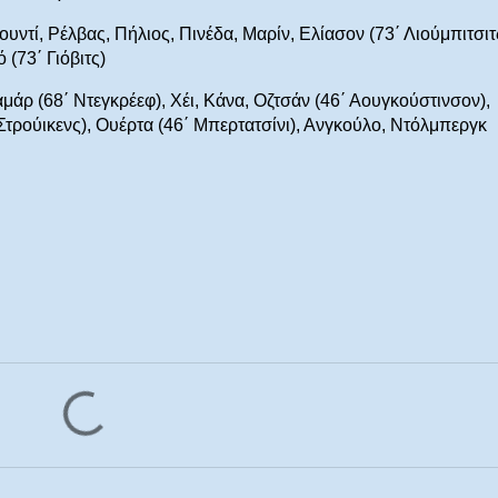
υντί, Ρέλβας, Πήλιος, Πινέδα, Μαρίν, Ελίασον (73΄ Λιούμπιτσιτς
 (73΄ Γιόβιτς)
άρ (68΄ Ντεγκρέεφ), Χέι, Κάνα, Οζτσάν (46΄ Αουγκούστινσον),
Στρούικενς), Ουέρτα (46΄ Μπερτατσίνι), Ανγκούλο, Ντόλμπεργκ