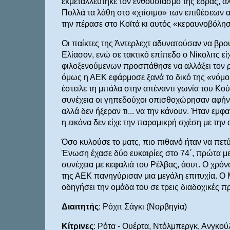
εκμεταλλεύτηκε τον ενθουσιασμό της έδρας, αλλ
Πολλά τα λάθη στο «χτίσιμο» των επιθέσεων α
την πέρασε στο Κοϊτά κι αυτός «κεραυνοβόλησε
Οι παίκτες της Άντερλεχτ αδυνατούσαν να βρο
Ελίασον, ενώ σε τακτικό επίπεδο ο Νίκολιτς εί
φιλοξενούμενων προσπάθησε να αλλάξει τον ρο
όμως η ΑΕΚ εφάρμοσε ξανά το δικό της «νόμο»
έστειλε τη μπάλα στην απέναντι γωνία του Κούζ
συνέχεια οι γηπεδούχοι οπισθοχώρησαν αφήνο
αλλά δεν ήξεραν τι... να την κάνουν. Ήταν εμφ
η εικόνα δεν είχε την παραμικρή σχέση με τη
Όσο κυλούσε το ματς, πιο πιθανό ήταν να πετύχ
Ένωση έχασε δύο ευκαιρίες στο 74΄, πρώτα με 
συνέχεια με κεφαλιά του Ρέλβας, άουτ. Ο χρόν
της ΑΕΚ πανηγύρισαν μια μεγάλη επιτυχία. Ο 
οδηγήσει την ομάδα του σε τρεις διαδοχικές π
Διαιτητής
: Ρόχιτ Σάγκι (Νορβηγία)
Κίτρινες
: Ρότα - Ουέρτα, Ντόλμπεργκ, Ανγκο