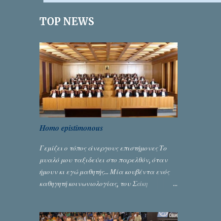
ι
TOP NEWS
α
Homo epistimonous
Γεμίζει ο τόπος άνεργους επιστήμονες Το
μυαλό μου ταξιδεύει στο παρελθόν, όταν
ήμουν κι εγώ μαθητής... Μία κουβέντα ενός
καθηγητή κοινωνιολογίας, του Σάκη
Μπερναλή, κρύβει ίσως ένα μεγάλο μέρος
του εκτροχιασμού της κοινωνίας μας...
Γράφει ο Σταύρος Αλευρογιάννης