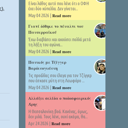
Είναι λάθος αυτό που λένε ότι ο ΟΦΗ
έχει δύο κύπελλα. Δεν γίνεται...
),
Read more
May 04 2026 |
Γιατί δόθηκε το πέναλτι του
Πανσερραϊκού
Έχω διαβάσει και ακούσει πολλά μετά
τη λήξη του αγώνα...
Read more
May 04 2026 |
Πανικός με Τζίγγερ
Βαρδινογιάννη
Τις προάλλες σου έλεγα για τον Τζίγγερ
που έσκασε μύτη στη Λεωφόρο ...
Read more
May 04 2026 |
Αλλάζει σελίδα ο ποδοσφαιρικός
Άρης
Η Θεσσαλονίκη βοά. Κανένας, όμως,
δεν μιλά. Τους λένε, ουχί ακόμα, θα...
Read more
Apr 24 2026 |