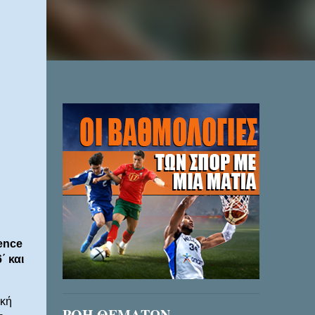
ence
΄ και
ική
ΡΟΗ ΘΕΜΑΤΩΝ