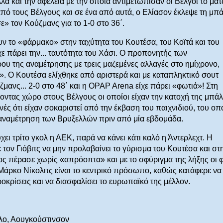
ά και την αφέλεια με την οποία αντιμετώπισαν οι Βέλγοι το ματ
πό τους Βέλγους και σε ένα από αυτά, ο Ελίασον έκλεψε τη μπ
» τον Κούζμανς για το 1-0 στο 36΄.
υν το «φάρμακο» στην ταχύτητα του Κουτέσα, του Κοϊτά και του
χε πάρει την... ταυτότητα του Χάσι. Ο προπονητής των
υ της αναμέτρησης με τρεις μαζεμένες αλλαγές στο ημίχρονο,
. Ο Κουτέσα ελίχθηκε από αριστερά και με καταπληκτικό σουτ
μανς... 2-0 στο 48΄ και η OPAP Arena είχε πάρει «φωτιά»! Στη
ντας χώρο στους Βέλγους οι οποίοι είχαν την κατοχή της μπάλ
ανές ότι είχαν σοκαριστεί από την έκβαση του παιχνιδιού, του οπ
ν αναμέτρηση των Βρυξελλών πριν από μία εβδομάδα.
ει τρίτο γκολ η ΑΕΚ, παρά να κάνει κάτι καλό η Άντερλεχτ. Η
τον Γιόβιτς να μην προλαβαίνει το γύρισμα του Κουτέσα και στ
ος πέρασε χωρίς «απρόοπτα» και με το σφύριγμα της λήξης οι φ
Μάρκο Νίκολιτς είναι το κεντρικό πρόσωπο, καθώς κατάφερε να
ροκρίσεις και να διασφαλίσει το ευρωπαϊκό της μέλλον.
ύλο, Αουγκούστινσον