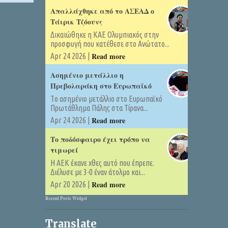
Απαλλάχθηκε από το ΑΣΕΑΔ ο
Τάιρικ Τζόουνς
Δικαιώθηκε η ΚΑΕ Ολυμπιακός στην
προσφυγή που κατέθεσε στο Ανώτατο...
Read more
Apr 24 2026 |
Ασημένιο μετάλλιο η
Πρεβολαράκη στο Ευρωπαϊκό
Tο ασημένιο μετάλλιο στο Ευρωπαϊκό
Πρωτάθλημα Πάλης στα Τίρανα...
Read more
Apr 24 2026 |
Το ποδόσφαιρο έχει τρόπο να
τιμωρεί
Η ΑΕΚ έκανε χθες αυτό που έπρεπε.
Διέλυσε με 3-0 έναν άτολμο και...
Read more
Apr 20 2026 |
Recent Posts Widget
Translate