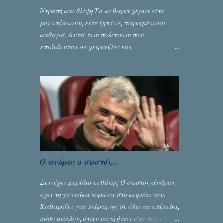
Ντροπή και θλίψη Τα καθαρά χέρια είτε
μουντζώνουν, είτε ζητάνε, παραμένουν
καθαρά. Αυτά των πολιτικών που
επιδίδονται σε χειραψίες και
πλουσιοπάροχες συναλλαγές είναι τα
βρώμικα. Σαν την ψυχή τους... Γράφει ο
Σταύρος Αλευρογιάννης
Ο άνδρας ο σωστός...
Δεν έχει μερίδιο ευθύνης; Ο σωστός άνδρας
έχει τη γυναίκα κορώνα στο κεφάλι του.
Καθαρίζει για πάρτη της σε όλα τα επίπεδα,
πόσο μάλλον, όταν αυτή ήταν στο παρελθόν