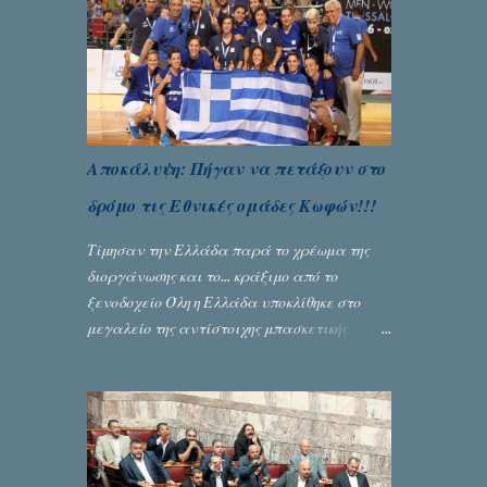
Αποκάλυψη: Πήγαν να πετάξουν στο
δρόμο τις Εθνικές ομάδες Κωφών!!!
Τίμησαν την Ελλάδα παρά το χρέωμα της
διοργάνωσης και το... κράξιμο από το
ξενοδοχείο Όλη η Ελλάδα υποκλίθηκε στο
μεγαλείο της αντίστοιχης μπασκετικής
Εθνικής ομάδας Γυναικών με την
πανηγυρική κατάκτηση του ευρωπαϊκού
πρωταθλήματος κωφών που διεξήχθη στη
Θεσσανολίκη τις προηγουμενες ημέρες. Πίσω
από την λάμψη και την αποθέωση που
γνώρισαν τα κορίτσια της Αθηνάς Ζέρβα με