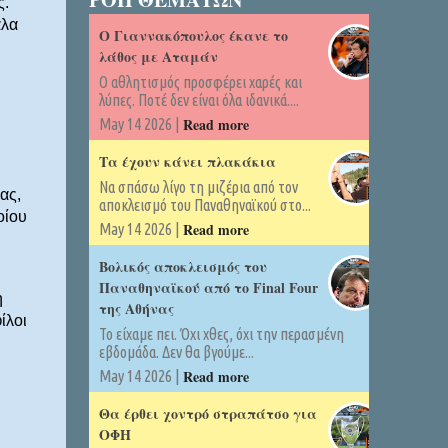
ς.
άλα
Ο Γιαννακόπουλος έκανε το
λάθος με Αταμάν
Ο αθλητισμός προσφέρει χαρές και
λύπες. Ποτέ δεν είναι όλα ιδανικά....
Read more
May 14 2026 |
Τα έχουν κάνει πλακάκια
Να σπάσω λίγο τη μιζέρια από τον
ας,
αποκλεισμό του Παναθηναϊκού στο...
οίου
Read more
May 14 2026 |
Βολικός αποκλεισμός του
Παναθηναϊκού από το Final Four
η
της Αθήνας
ίλοι
Το είχαμε πει. Όχι χθες, όχι την περασμένη
εβδομάδα. Δεν θα βγούμε...
Read more
May 14 2026 |
Θα έρθει χοντρό στραπάτσο για
ΟΦΗ