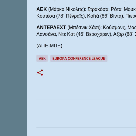
ΑΕΚ
(Μάρκο Νίκολιτς): Στρακόσα, Ρότα, Μουκο
Κουτέσα (78΄ Πένραϊς), Κοϊτά (86΄ Βίντα), Πιερό
ΑΝΤΕΡΛΕΧΤ
(Μπέσνικ Χάσι): Κούσμανς, Μααμ
Λανσάνα, Ντε Κατ (46΄ Βερσχάρεν), Αζάρ (68΄ 
(ΑΠΕ-ΜΠΕ)
ΑΕΚ
EUROPA CONFERENCE LEAGUE
Σ
χ
ό
λ