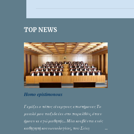
ό
λ
ι
TOP NEWS
α
Homo epistimonous
Γεμίζει ο τόπος άνεργους επιστήμονες Το
μυαλό μου ταξιδεύει στο παρελθόν, όταν
ήμουν κι εγώ μαθητής... Μία κουβέντα ενός
καθηγητή κοινωνιολογίας, του Σάκη