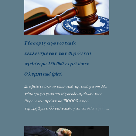
Θεσσανολίκη τις προηγουμενες ημέρες. Πίσω
από την λάμψη και την αποθέωση που
γνώρισαν τα κορίτσια της Αθηνάς Ζέρβα με
την πορεία τους που ολοκληρώθηκε με τη νίκη
τους στον τελικό επί της Λιθουανίας,
υπάρχουν και τα δυσάρεστα. Τα πολύ
Τέσσερις αγωνιστικές
δυσάρεστα...
κεκλεισμένων των θυρών και
πρόστιμο 150.000 ευρώ στον
Ολυμπιακό (pics)
Διαβάστε όλο το σκεπτικό της απόφασης Με
τέσσερις αγωνιστικές κεκλεισμένων των
θυρών και πρόστιμο 150.000 ευρώ
τιμωρήθηκε ο Ολυμπιακός για τα όσα έγιναν
στον πρώτο ημιτελικό του Κυπέλλου
Ελλάδας. Η πειθαρχική επιτροπή της ΕΠΟ
εξάντλησε την αυστηρότητά της,