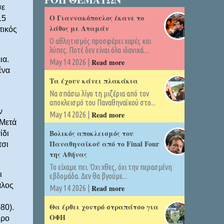
σε
Ο Γιαννακόπουλος έκανε το
15
λάθος με Αταμάν
τικός
Ο αθλητισμός προσφέρει χαρές και
λύπες. Ποτέ δεν είναι όλα ιδανικά....
ια.
Read more
May 14 2026 |
ένα
Τα έχουν κάνει πλακάκια
Να σπάσω λίγο τη μιζέρια από τον
αποκλεισμό του Παναθηναϊκού στο...
ν
Read more
May 14 2026 |
 Μετά
Βολικός αποκλεισμός του
ίδι
Παναθηναϊκού από το Final Four
τσι
της Αθήνας
Το είχαμε πει. Όχι χθες, όχι την περασμένη
ι
εβδομάδα. Δεν θα βγούμε...
αλος
Read more
May 14 2026 |
Θα έρθει χοντρό στραπάτσο για
80).
ΟΦΗ
υρο