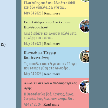
Είναι λάθος αυτό που λένε ότι ο ΟΦΗ
έχει δύο κύπελλα. Δεν γίνεται...
Read more
May 04 2026 |
Γιατί δόθηκε το πέναλτι του
Πανσερραϊκού
Έχω διαβάσει και ακούσει πολλά μετά
τη λήξη του αγώνα...
Read more
May 04 2026 |
(3),
Πανικός με Τζίγγερ
Βαρδινογιάννη
Τις προάλλες σου έλεγα για τον Τζίγγερ
που έσκασε μύτη στη Λεωφόρο ...
Read more
May 04 2026 |
Αλλάζει σελίδα ο ποδοσφαιρικός
Άρης
Η Θεσσαλονίκη βοά. Κανένας, όμως,
δεν μιλά. Τους λένε, ουχί ακόμα, θα...
Read more
Apr 24 2026 |