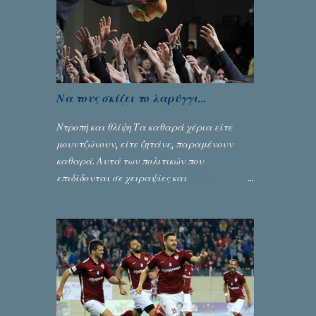
περισσότερο λόγω του ντόρου που
δημιούργησαν τα ελεγχόμενα ΜΜΕ, αλλά
σε κάθε περίπτωση δεν επέβαλε ποινή
αφαίρεσης βαθμών, όπως απαιτούσαν,
αφού κάτι τέτοιο δεν ήταν εφικτό, σύμφωνα
με τα στοιχεία...
Να τους σκίζει το λαρύγγι...
Ντροπή και θλίψη Τα καθαρά χέρια είτε
μουντζώνουν, είτε ζητάνε, παραμένουν
καθαρά. Αυτά των πολιτικών που
επιδίδονται σε χειραψίες και
πλουσιοπάροχες συναλλαγές είναι τα
βρώμικα. Σαν την ψυχή τους... Γράφει ο
Σταύρος Αλευρογιάννης