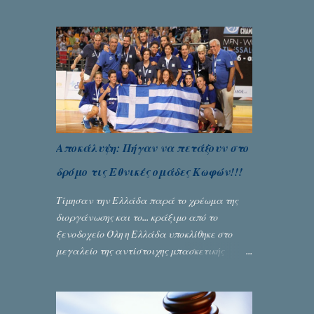
Μπερναλή, κρύβει ίσως ένα μεγάλο μέρος
του εκτροχιασμού της κοινωνίας μας...
Γράφει ο Σταύρος Αλευρογιάννης
Αποκάλυψη: Πήγαν να πετάξουν στο
δρόμο τις Εθνικές ομάδες Κωφών!!!
Τίμησαν την Ελλάδα παρά το χρέωμα της
διοργάνωσης και το... κράξιμο από το
ξενοδοχείο Όλη η Ελλάδα υποκλίθηκε στο
μεγαλείο της αντίστοιχης μπασκετικής
Εθνικής ομάδας Γυναικών με την
πανηγυρική κατάκτηση του ευρωπαϊκού
πρωταθλήματος κωφών που διεξήχθη στη