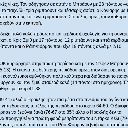
χικές νίκες. Τον οδήγησαν σε αυτήν ο Μπράουν με 23 πόντους –
 το παιχνίδι- τρία ριμπάουντ και τέσσερις ασίστ, ο Κόνιαρης με 
επτά πόντους και εννιά ριμπάουντ. Στο τέλος όμως ήταν καθορισ
 σχεδόν στην εκπνοή.
δειξε πολύ καλό πρόσωπο και κέρδισε ψυχολογία για τη συνέχε
ι», ο Κρις Σμιθ με 17 πόντους, 12 ριμπάουντ και επτά κερδισμ
ρίποντα και ο Ράιτ-Φόρμαν που είχε 19 πόντους αλλά με 2/10
ΟΚ κυριάρχησε στην πρώτη περίοδο και με τον Στέφεν Μπράου
5-13). Η εικόνα της δεύτερης περιόδου όμως ήταν διαφορετική.
οι κυανόλευκοι αμύνθηκαν πολύ καλύτερα και διάβασαν το παιχν
υργούν και τον Σμιθ σταθερά καλό (14 πόντοι στο ημίχρονο). Έ
θηκε με σκορ 41-38.
49-41) αλλά ο Ηρακλής ήταν πια μέσα στο πνεύμα του αγώνα κα
ς γηπεδούχους το τέλος της περιόδου στο ισχνό 64-60. Ο Δικέφ
ρησε να ξεφύγει ξανά (76-67 στο 35’) αλλά ο Ηρακλής δεν τα
να προηγηθεί για πρώτη φορά με τρίποντο του Ντάρκο Κέλι (79-
βοντας το τελευταίο σουτ του Ράιτ-Φόρμαν «έβαψαν» ασπρόμα