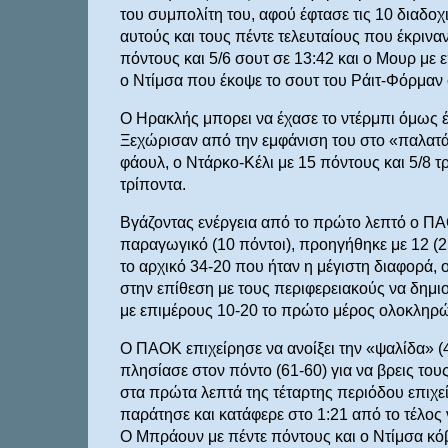
του συμπολίτη του, αφού έφτασε τις 10 διαδο
αυτούς και τους πέντε τελευταίους που έκριναν
πόντους και 5/6 σουτ σε 13:42 και ο Μουρ με 
ο Ντίμσα που έκοψε το σουτ του Ράιτ-Φόρμαν
Ο Ηρακλής μπορει να έχασε το ντέρμπι όμως έ
Ξεχώρισαν από την εμφάνιση του στο «παλατάκ
φάουλ, ο Ντάρκο-Κέλι με 15 πόντους και 5/8 τ
τρίποντα.
Βγάζοντας ενέργεια από το πρώτο λεπτό ο ΠΑ
παραγωγικό (10 πόντοι), προηγήθηκε με 12 (2
το αρχικό 34-20 που ήταν η μέγιστη διαφορά, 
στην επίθεση με τους περιφερειακούς να δημιο
με επιμέρους 10-20 το πρώτο μέρος ολοκληρώ
Ο ΠΑΟΚ επιχείρησε να ανοίξει την «ψαλίδα» (
πλησίασε στον πόντο (61-60) για να βρεις του
στα πρώτα λεπτά της τέταρτης περιόδου επιχεί
παράτησε και κατάφερε στο 1:21 από το τέλος 
Ο Μπράουν με πέντε πόντους και ο Ντίμσα κό