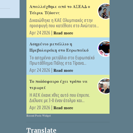
Απαλλάχθηκε από το ΑΣΕΑΔ ο
Τάιρικ Τζόουνς
Δικαιώθηκε η ΚΑΕ Ολυμπιακός στην
προσφυγή που κατέθεσε στο Ανώτατο...
Read more
Apr 24 2026 |
Ασημένιο μετάλλιο η
Πρεβολαράκη στο Ευρωπαϊκό
Tο ασημένιο μετάλλιο στο Ευρωπαϊκό
Πρωτάθλημα Πάλης στα Τίρανα...
Read more
Apr 24 2026 |
Το ποδόσφαιρο έχει τρόπο να
τιμωρεί
Η ΑΕΚ έκανε χθες αυτό που έπρεπε.
Διέλυσε με 3-0 έναν άτολμο και...
Read more
Apr 20 2026 |
Recent Posts Widget
Translate