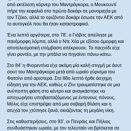
από εκτέλεση κόρνερ του Μαντράγκορα, ο Μουκουντί
πήρε την κεφαλιά στο πρώτο δοκάρι σε μονομαχία με
τον Τζέκο, αλλά το οριζόντιο δοκάρι έσωσε την ΑΕΚ από
το αυτογκόλ που θα ήταν καταστροφικό.
Ένα λεπτό αργότερα, στο 78', ο Γιόβιτς απείλησε με
πανέμορφη λόμπα, αλλά ο Ντε Χέα με εξίσου όμορφη και
αποτελεσματική επέμβαση απέκρουσε. Το παιχνίδι είχε
γίνει ροντέο, με την μπάλα να πηγαίνει πάνω-κάτω.
Στο 84' η Φιορεντίνα είχε ακόμη μία καλή στιγμή με άουτ
σουτ του Μαντράγκορα μετά από ωραίο γύρισμα του
Φατσίνι από αριστερά. Στο 88ο λεπτό ήρθε άσχημη
είδηση για την ΑΕΚ, καθώς ο Ζίνι τραυματίστηκε σε μια
ανύποπτη φάση στο κέντρο και αναγκάστηκε να
αποχωρήσει υποβασταζόμενος με έντονους πόνους.
Μόλις είχε επιστρέψει από μια σοβαρή θλάση και η
ατυχία τον χτύπησε ξανά, σκιάζοντας τη μεγάλη νίκη.
Στις καθυστερήσεις, στο 93', οι Πενράις και Πήλιος
συνδυάστηκαν ωραία, με τον τελευταίο να βρίσκεται σε