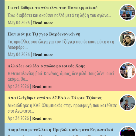
Γιατί δόθηκε το πέναλτι του Πανσερραϊκού
Έχω διαβάσει και ακούσει πολλά μετά τη λήξη του αγώνα...
Read more
May 04 2026 |
Πανικός με Τζίγγερ Βαρδινογιάννη
Τις προάλλες σου έλεγα για τον Τζίγγερ που έσκασε μύτη στη
Λεωφόρο ...
Read more
May 04 2026 |
Αλλάζει σελίδα ο ποδοσφαιρικός Άρης
Η Θεσσαλονίκη βοά. Κανένας, όμως, δεν μιλά. Τους λένε, ουχί
ακόμα, θα...
Read more
Apr 24 2026 |
Απαλλάχθηκε από το ΑΣΕΑΔ ο Τάιρικ Τζόουνς
Δικαιώθηκε η ΚΑΕ Ολυμπιακός στην προσφυγή που κατέθεσε
στο Ανώτατο...
Read more
Apr 24 2026 |
Ασημένιο μετάλλιο η Πρεβολαράκη στο Ευρωπαϊκό