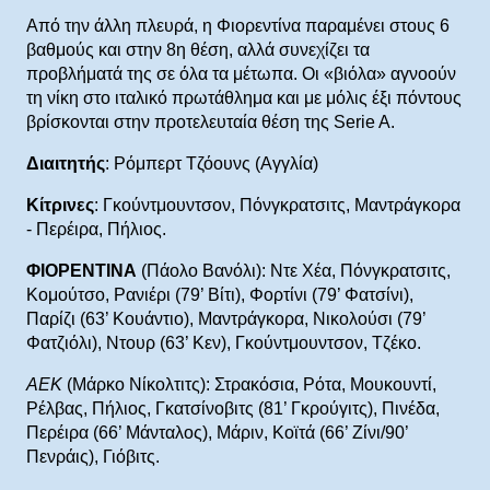
Από την άλλη πλευρά, η Φιορεντίνα παραμένει στους 6
βαθμούς και στην 8η θέση, αλλά συνεχίζει τα
προβλήματά της σε όλα τα μέτωπα. Οι «βιόλα» αγνοούν
τη νίκη στο ιταλικό πρωτάθλημα και με μόλις έξι πόντους
βρίσκονται στην προτελευταία θέση της Serie A.
Διαιτητής
: Ρόμπερτ Τζόουνς (Αγγλία)
Κίτρινες
: Γκούντμουντσον, Πόνγκρατσιτς, Μαντράγκορα
- Περέιρα, Πήλιος.
ΦΙΟΡΕΝΤΙΝΑ
(Πάολο Βανόλι): Ντε Χέα, Πόνγκρατσιτς,
Κομούτσο, Ρανιέρι (79’ Βίτι), Φορτίνι (79’ Φατσίνι),
Παρίζι (63’ Κουάντιο), Μαντράγκορα, Νικολούσι (79’
Φατζιόλι), Ντουρ (63’ Κεν), Γκούντμουντσον, Τζέκο.
ΑΕΚ
(Μάρκο Νίκολτιτς): Στρακόσια, Ρότα, Μουκουντί,
Ρέλβας, Πήλιος, Γκατσίνοβιτς (81’ Γκρούγιτς), Πινέδα,
Περέιρα (66’ Μάνταλος), Μάριν, Κοϊτά (66’ Ζίνι/90’
Πενράις), Γιόβιτς.