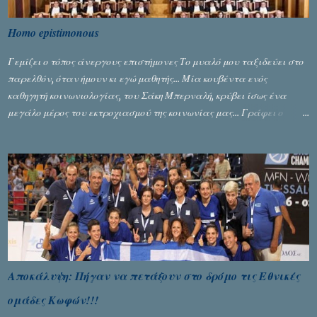
Homo epistimonous
Γεμίζει ο τόπος άνεργους επιστήμονες Το μυαλό μου ταξιδεύει στο
παρελθόν, όταν ήμουν κι εγώ μαθητής... Μία κουβέντα ενός
καθηγητή κοινωνιολογίας, του Σάκη Μπερναλή, κρύβει ίσως ένα
μεγάλο μέρος του εκτροχιασμού της κοινωνίας μας... Γράφει ο
Σταύρος Αλευρογιάννης
Αποκάλυψη: Πήγαν να πετάξουν στο δρόμο τις Εθνικές
ομάδες Κωφών!!!