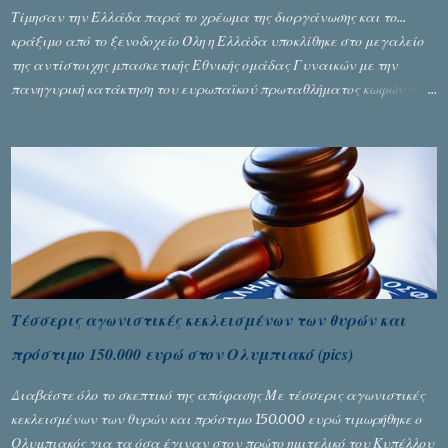
Τίμησαν την Ελλάδα παρά το χρέωμα της διοργάνωσης και το...
κράξιμο από το ξενοδοχείο Όλη η Ελλάδα υποκλίθηκε στο μεγαλείο
της αντίστοιχης μπασκετικής Εθνικής ομάδας Γυναικών με την
πανηγυρική κατάκτηση του ευρωπαϊκού πρωταθλήματος κωφών που
διεξήχθη στη Θεσσανολίκη τις προηγουμενες ημέρες. Πίσω από την
λάμψη και την αποθέωση που γνώρισαν τα κορίτσια της Αθηνάς
Ζέρβα με την πορεία τους που ολοκληρώθηκε με τη νίκη τους στον
τελικό επί της Λιθουανίας, υπάρχουν και τα δυσάρεστα. Τα πολύ
δυσάρεστα...
Τέσσερις αγωνιστικές κεκλεισμένων των θυρών και
πρόστιμο 150.000 ευρώ στον Ολυμπιακό (pics)
Διαβάστε όλο το σκεπτικό της απόφασης Με τέσσερις αγωνιστικές
κεκλεισμένων των θυρών και πρόστιμο 150.000 ευρώ τιμωρήθηκε ο
Ολυμπιακός για τα όσα έγιναν στον πρώτο ημιτελικό του Κυπέλλου