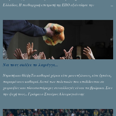
Ελλάδας. Η πειθαρχική επιτροπή της ΕΠΟ εξάντλησε την
αυστηρότητά της, περισσότερο λόγω του ντόρου που δημιούργησαν
τα ελεγχόμενα ΜΜΕ, αλλά σε κάθε περίπτωση δεν επέβαλε ποινή
αφαίρεσης βαθμών, όπως απαιτούσαν, αφού κάτι τέτοιο δεν ήταν
εφικτό, σύμφωνα με τα στοιχεία...
Να τους σκίζει το λαρύγγι...
Ντροπή και θλίψη Τα καθαρά χέρια είτε μουντζώνουν, είτε ζητάνε,
παραμένουν καθαρά. Αυτά των πολιτικών που επιδίδονται σε
χειραψίες και πλουσιοπάροχες συναλλαγές είναι τα βρώμικα. Σαν
την ψυχή τους... Γράφει ο Σταύρος Αλευρογιάννης