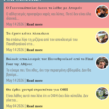
Ο Γιαννακόπουλος έκανε το λάθος με Αταμάν
Ο αθλητισμός προσφέρει χαρές και λύπες. Ποτέ δεν είναι όλα
ιδανικά....
Read more
May 14 2026 |
Τα έχουν κάνει πλακάκια
Να σπάσω λίγο τη μιζέρια από τον αποκλεισμό του
Παναθηναϊκού στο...
Read more
May 14 2026 |
Βολικός αποκλεισμός του Παναθηναϊκού από το Final
Four της Αθήνας
Το είχαμε πει. Όχι χθες, όχι την περασμένη εβδομάδα. Δεν θα
βγούμε...
Read more
May 14 2026 |
Θα έρθει χοντρό στραπάτσο για ΟΦΗ
Είναι λάθος αυτό που λένε ότι ο ΟΦΗ έχει δύο κύπελλα. Δεν
γίνεται...
Read more
May 04 2026 |