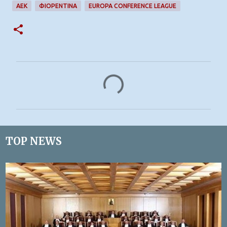
ΑΕΚ
ΦΙΟΡΕΝΤΙΝΑ
EUROPA CONFERENCE LEAGUE
Σ
χ
ό
λ
ι
TOP NEWS
α