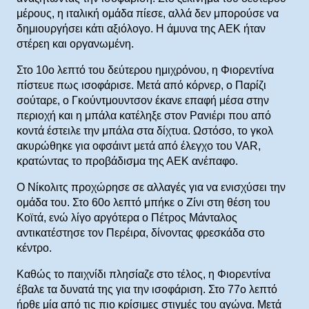
μέρους, η ιταλική ομάδα πίεσε, αλλά δεν μπορούσε να
δημιουργήσει κάτι αξιόλογο. Η άμυνα της ΑΕΚ ήταν
στέρεη και οργανωμένη.
Στο 10ο λεπτό του δεύτερου ημιχρόνου, η Φιορεντίνα
πίστευε πως ισοφάρισε. Μετά από κόρνερ, ο Παρίζι
σούταρε, ο Γκούντμουντσον έκανε επαφή μέσα στην
περιοχή και η μπάλα κατέληξε στον Ρανιέρι που από
κοντά έστειλε την μπάλα στα δίχτυα. Ωστόσο, το γκολ
ακυρώθηκε για οφσάιντ μετά από έλεγχο του VAR,
κρατώντας το προβάδισμα της ΑΕΚ ανέπαφο.
Ο Νίκολιτς προχώρησε σε αλλαγές για να ενισχύσει την
ομάδα του. Στο 60ο λεπτό μπήκε ο Ζίνι στη θέση του
Κοϊτά, ενώ λίγο αργότερα ο Πέτρος Μάνταλος
αντικατέστησε τον Περέιρα, δίνοντας φρεσκάδα στο
κέντρο.
Καθώς το παιχνίδι πλησίαζε στο τέλος, η Φιορεντίνα
έβαλε τα δυνατά της για την ισοφάριση. Στο 77ο λεπτό
ήρθε μία από τις πιο κρίσιμες στιγμές του αγώνα. Μετά