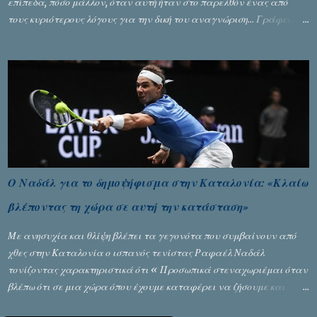
επίπεδα, πόσο μάλλον, όταν αυτή ήταν στο παρελθόν ένας από
τους κυριότερους λόγους για την δική του αναγνώριση... Γράφει ο
Σταύρος Αλευρογιάννης
Ο Ναδάλ για το δημοψήφισμα στην Καταλονία: «Κλαίω
βλέποντας τη χώρα σε αυτή την κατάσταση»
Με ανησυχία και θλίψη βλέπει τα γεγονότα που συμβαίνουν από
χθες στην Καταλονία ο ισπανός τενίστας Ραφαέλ Ναδάλ
τονίζοντας χαρακτηριστικά ότι « Προσωπικά στεναχωριέμαι όταν
βλέπω ότι σε μια χώρα όπου έχουμε καταφέρει να ζήσουμε και
είναι ένα καλό παράδειγμα σε όλο τον κόσμο, να φτάνει στην