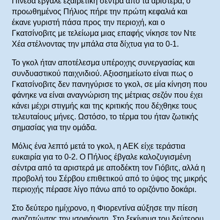
Πινέδα έβγαλε εξαιρετική σέντρα από τα αριστερά, ο
προωθημένος Πήλιος πήρε την πρώτη κεφαλιά και
έκανε γυριστή πάσα προς την περιοχή, και ο
Γκατσίνοβιτς με τελείωμα μιας επαφής νίκησε τον Ντε
Χέα στέλνοντας την μπάλα στα δίχτυα για το 0-1.
Το γκολ ήταν αποτέλεσμα υπέροχης συνεργασίας και
συνδυαστικού παιχνιδιού. Αξιοσημείωτο είναι πως ο
Γκατσίνοβιτς δεν πανηγύρισε το γκολ, σε μία κίνηση που
φάνηκε να είναι αναγνώριση της μέτριας σεζόν που έχει
κάνει μέχρι στιγμής και της κριτικής που δέχθηκε τους
τελευταίους μήνες. Ωστόσο, το τέρμα του ήταν ζωτικής
σημασίας για την ομάδα.
Μόλις ένα λεπτό μετά το γκολ, η ΑΕΚ είχε τεράστια
ευκαιρία για το 0-2. Ο Πήλιος έβγαλε καλοζυγισμένη
σέντρα από τα αριστερά με αποδέκτη τον Γιόβιτς, αλλά η
προβολή του Σέρβου επιθετικού από το ύψος της μικρής
περιοχής πέρασε λίγο πάνω από το οριζόντιο δοκάρι.
Στο δεύτερο ημίχρονο, η Φιορεντίνα αύξησε την πίεση
αναζητώντας την ισοφάριση. Στο ξεκίνημα του δεύτερου