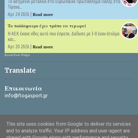
Tο ασημένιο μετάλλιο στο Ευρωπαϊκό Πρωτάθλημα Πάλης στα
Τίρανα...
Read more
Apr 24 2026 |
Το ποδόσφαιρο έχει τρόπο να τιμωρεί
Η ΑΕΚ έκανε χθες αυτό που έπρεπε. Διέλυσε με 3-0 έναν άτολμο
και...
Read more
Apr 20 2026 |
Recent Posts Widget
Translate
Επικοινωνία
info@flogasport.gr
This site uses cookies from Google to deliver its services
and to analyze traffic. Your IP address and user-agent are
shared with Google along with performance and security