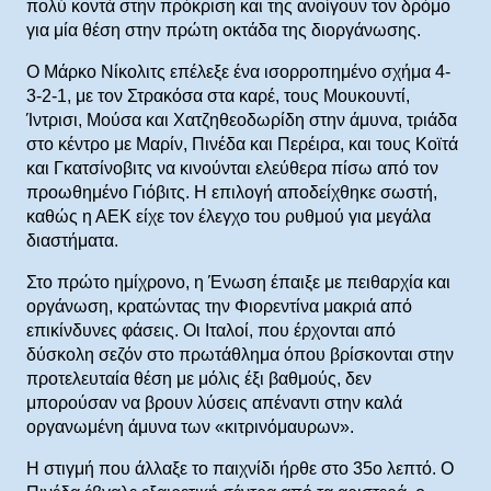
πολύ κοντά στην πρόκριση και της ανοίγουν τον δρόμο
για μία θέση στην πρώτη οκτάδα της διοργάνωσης.
Ο Μάρκο Νίκολιτς επέλεξε ένα ισορροπημένο σχήμα 4-
3-2-1, με τον Στρακόσα στα καρέ, τους Μουκουντί,
Ίντρισι, Μούσα και Χατζηθεοδωρίδη στην άμυνα, τριάδα
στο κέντρο με Μαρίν, Πινέδα και Περέιρα, και τους Κοϊτά
και Γκατσίνοβιτς να κινούνται ελεύθερα πίσω από τον
προωθημένο Γιόβιτς. Η επιλογή αποδείχθηκε σωστή,
καθώς η ΑΕΚ είχε τον έλεγχο του ρυθμού για μεγάλα
διαστήματα.
Στο πρώτο ημίχρονο, η Ένωση έπαιξε με πειθαρχία και
οργάνωση, κρατώντας την Φιορεντίνα μακριά από
επικίνδυνες φάσεις. Οι Ιταλοί, που έρχονται από
δύσκολη σεζόν στο πρωτάθλημα όπου βρίσκονται στην
προτελευταία θέση με μόλις έξι βαθμούς, δεν
μπορούσαν να βρουν λύσεις απέναντι στην καλά
οργανωμένη άμυνα των «κιτρινόμαυρων».
Η στιγμή που άλλαξε το παιχνίδι ήρθε στο 35ο λεπτό. Ο