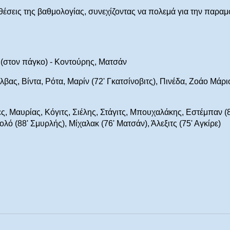
 θέσεις της βαθμολογίας, συνεχίζοντας να πολεμά για την παρα
ος (στον πάγκο) - Κοντούρης, Ματσάν
βας, Βίντα, Ρότα, Μαρίν (72' Γκατσίνοβιτς), Πινέδα, Ζοάο Μάρι
ς, Μαυρίας, Κόγιτς, Σιέλης, Στάγιτς, Μπουχαλάκης, Εστέμπαν (8
ό (88' Σμυρλής), Μίχαλακ (76' Ματσάν), Άλεξιτς (75' Αγκίρε)