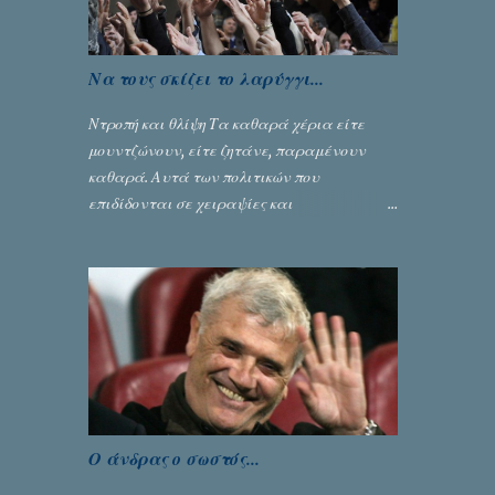
Να τους σκίζει το λαρύγγι...
Ντροπή και θλίψη Τα καθαρά χέρια είτε
μουντζώνουν, είτε ζητάνε, παραμένουν
καθαρά. Αυτά των πολιτικών που
επιδίδονται σε χειραψίες και
πλουσιοπάροχες συναλλαγές είναι τα
βρώμικα. Σαν την ψυχή τους... Γράφει ο
Σταύρος Αλευρογιάννης
Ο άνδρας ο σωστός...