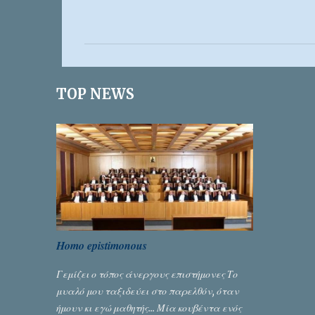
χ
ό
λ
ι
TOP NEWS
α
Homo epistimonous
Γεμίζει ο τόπος άνεργους επιστήμονες Το
μυαλό μου ταξιδεύει στο παρελθόν, όταν
ήμουν κι εγώ μαθητής... Μία κουβέντα ενός