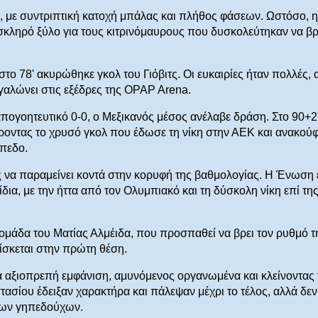
ύ, με συντριπτική κατοχή μπάλας και πλήθος φάσεων. Ωστόσο, η
σκληρό ξύλο για τους κιτρινόμαυρους που δυσκολεύτηκαν να β
στο 78' ακυρώθηκε γκολ του Γιόβιτς. Οι ευκαιρίες ήταν πολλές, 
εγαλώνει στις εξέδρες της OPAP Arena.
 απογοητευτικό 0-0, ο Μεξικανός μέσος ανέλαβε δράση. Στο 90+2'
ροντας το χρυσό γκολ που έδωσε τη νίκη στην ΑΕΚ και ανακούφ
ήπεδο.
της να παραμείνει κοντά στην κορυφή της βαθμολογίας. Η Ένωση 
δια, με την ήττα από τον Ολυμπιακό και τη δύσκολη νίκη επί τη
ομάδα του Ματίας Αλμέιδα, που προσπαθεί να βρει τον ρυθμό τ
ίσκεται στην πρώτη θέση.
α αξιοπρεπή εμφάνιση, αμυνόμενος οργανωμένα και κλείνοντας
ασίου έδειξαν χαρακτήρα και πάλεψαν μέχρι το τέλος, αλλά δεν
 των γηπεδούχων.