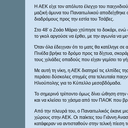
Η ΑΕΚ είχε τον απόλυτο έλεγχο του παιχνιδιο
μαζική άμυνα του Παναιτωλικού αποδείχθηκε 
διαδρόμους προς την εστία του Τσάβες.
Στο 48' ο Ζοάο Μάριο χτύπησε το δοκάρι, ενώ 
το γκολ αργούσε να έρθει, με την αγωνία να μ
Όταν όλα έδειχναν ότι το ματς θα κατέληγε σε
Πινέδα βρήκε το δρόμο προς τα δίχτυα, σκορά
τους χιλιάδες οπαδούς που είχαν γεμίσει το γ
Με αυτή τη νίκη, η ΑΕΚ διατηρεί τις ελπίδες 
περάσει δύσκολες στιγμές στα τελευταία παιχνί
Ηλιούπολης για το Κύπελλο μεσοβδόμαδα.
Το σημερινό τρίποντο όμως δίνει ώθηση στην 
και να κλείσει το χάσμα από τον ΠΑΟΚ που βρ
Από την πλευρά του, ο Παναιτωλικός έκανε μι
χώρους στην ΑΕΚ. Οι παίκτες του Γιάννη Αναστ
κατάφεραν να αντισταθούν στην τελική πίεση