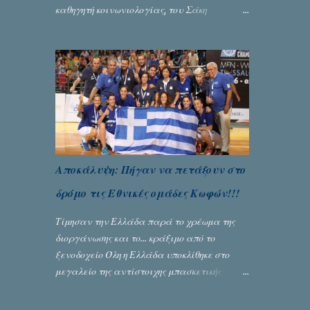
καθηγητή κοινωνιολογίας, του Σάκη
Μπερναλή, κρύβει ίσως ένα μεγάλο μέρος
του εκτροχιασμού της κοινωνίας μας...
Γράφει ο Σταύρος Αλευρογιάννης
Αποκάλυψη: Πήγαν να πετάξουν στο
δρόμο τις Εθνικές ομάδες Κωφών!!!
Τίμησαν την Ελλάδα παρά το χρέωμα της
διοργάνωσης και το... κράξιμο από το
ξενοδοχείο Όλη η Ελλάδα υποκλίθηκε στο
μεγαλείο της αντίστοιχης μπασκετικής
Εθνικής ομάδας Γυναικών με την
πανηγυρική κατάκτηση του ευρωπαϊκού