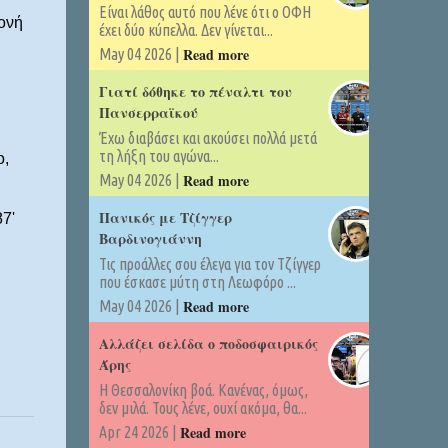
Είναι λάθος αυτό που λένε ότι ο ΟΦΗ
μονή
έχει δύο κύπελλα. Δεν γίνεται...
Read more
May 04 2026 |
Γιατί δόθηκε το πέναλτι του
Πανσερραϊκού
Έχω διαβάσει και ακούσει πολλά μετά
τη λήξη του αγώνα...
ο,
Read more
May 04 2026 |
Πανικός με Τζίγγερ
7'
Βαρδινογιάννη
Τις προάλλες σου έλεγα για τον Τζίγγερ
που έσκασε μύτη στη Λεωφόρο ...
Read more
May 04 2026 |
Αλλάζει σελίδα ο ποδοσφαιρικός
Άρης
Η Θεσσαλονίκη βοά. Κανένας, όμως,
δεν μιλά. Τους λένε, ουχί ακόμα, θα...
Read more
Apr 24 2026 |