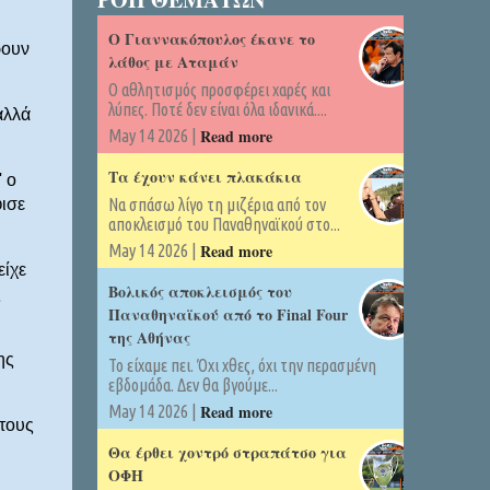
Ο Γιαννακόπουλος έκανε το
ρουν
λάθος με Αταμάν
Ο αθλητισμός προσφέρει χαρές και
λύπες. Ποτέ δεν είναι όλα ιδανικά....
αλλά
Read more
May 14 2026 |
Τα έχουν κάνει πλακάκια
 ο
ισε
Να σπάσω λίγο τη μιζέρια από τον
αποκλεισμό του Παναθηναϊκού στο...
Read more
May 14 2026 |
είχε
Βολικός αποκλεισμός του
ς
Παναθηναϊκού από το Final Four
της Αθήνας
ης
Το είχαμε πει. Όχι χθες, όχι την περασμένη
εβδομάδα. Δεν θα βγούμε...
Read more
May 14 2026 |
 τους
Θα έρθει χοντρό στραπάτσο για
ΟΦΗ