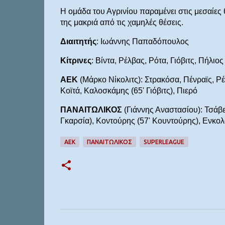
Η ομάδα του Αγρινίου παραμένει στις μεσαίες
της μακριά από τις χαμηλές θέσεις.
Διαιτητής
: Ιωάννης Παπαδόπουλος
Κίτρινες
: Βίντα, Ρέλβας, Ρότα, Γιόβιτς, Πήλι
ΑΕΚ
(Μάρκο Νίκολιτς): Στρακόσα, Πένραϊς, Ρέλ
Κοϊτά, Καλοσκάμης (65' Γιόβιτς), Πιερό
ΠΑΝΑΙΤΩΛΙΚΟΣ
(Γιάννης Αναστασίου): Τσάβε
Γκαρσία), Κοντούρης (57' Κουντούρης), Ενκολολ
ΑΕΚ
ΠΑΝΑΙΤΩΛΙΚΟΣ
SUPERLEAGUE
Σ