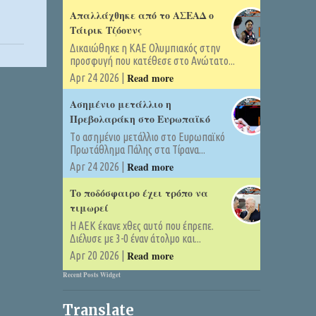
Απαλλάχθηκε από το ΑΣΕΑΔ ο
Τάιρικ Τζόουνς
Δικαιώθηκε η ΚΑΕ Ολυμπιακός στην
προσφυγή που κατέθεσε στο Ανώτατο...
Read more
Apr 24 2026 |
Ασημένιο μετάλλιο η
Πρεβολαράκη στο Ευρωπαϊκό
Tο ασημένιο μετάλλιο στο Ευρωπαϊκό
Πρωτάθλημα Πάλης στα Τίρανα...
Read more
Apr 24 2026 |
Το ποδόσφαιρο έχει τρόπο να
τιμωρεί
Η ΑΕΚ έκανε χθες αυτό που έπρεπε.
Διέλυσε με 3-0 έναν άτολμο και...
Read more
Apr 20 2026 |
Recent Posts Widget
Translate