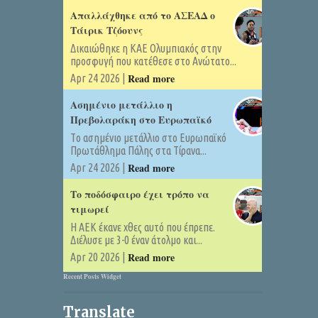
Απαλλάχθηκε από το ΑΣΕΑΔ ο
Τάιρικ Τζόουνς
Δικαιώθηκε η ΚΑΕ Ολυμπιακός στην
προσφυγή που κατέθεσε στο Ανώτατο...
Read more
Apr 24 2026 |
Ασημένιο μετάλλιο η
Πρεβολαράκη στο Ευρωπαϊκό
Tο ασημένιο μετάλλιο στο Ευρωπαϊκό
Πρωτάθλημα Πάλης στα Τίρανα...
Read more
Apr 24 2026 |
Το ποδόσφαιρο έχει τρόπο να
τιμωρεί
Η ΑΕΚ έκανε χθες αυτό που έπρεπε.
Διέλυσε με 3-0 έναν άτολμο και...
Read more
Apr 20 2026 |
Recent Posts Widget
Translate