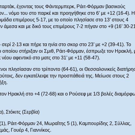
 Σπαρτάκ, έχοντας τους Φάντερμπερκ, Ράιτ-Φόρμαν βασικούς
ν... νόμο του στο παρκέ και προηγήθηκε στο 6’ με +12 (16-4). Η
άδα επιμέρους 5-17, με το οποίο πλησίασε στο 13’ στους 4
 άμεσα και με δικό τους επιμέρους 7-2 πήγαν στο +9 (16’ 30-21
ερί 2-13 και πήρε τα ηνία στο σκορ στο 23’ με +2 (39-41). Το
υ οποίου στήριξαν οι Σμιθ, Ράιτ-Φόρμαν, έσπρωξε τον Ηρακλή, 
κ νέου αφεντικό στο ματς στο 31’ με +11 (58-47).
ενοι πλησίασαν στο τρίποντο (64-61), οι Θεσσαλονικείς διατήρη
τούτοις, δεν εγκατέλειψε την προσπάθειά της. Μείωσε στους 2
ήξη.
λε τον Ηρακλή στο +4 (72-68) και ο Ρούσεφ με 1/3 βολές διαμόρφ
), Στόκιτς (Σερβία)
1), Ράιτ-Φόρμαν 24, Μωραΐτης 5 (1), Καμπουρίδης 2, Σύλλας,
κμάς, Γουέρ 4, Γιαννίκος.