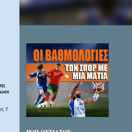
της
δωσε
τ, 7
ΡΟΗ ΘΕΜΑΤΩΝ