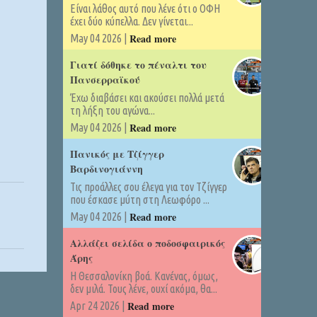
Είναι λάθος αυτό που λένε ότι ο ΟΦΗ
έχει δύο κύπελλα. Δεν γίνεται...
Read more
May 04 2026 |
Γιατί δόθηκε το πέναλτι του
Πανσερραϊκού
Έχω διαβάσει και ακούσει πολλά μετά
τη λήξη του αγώνα...
Read more
May 04 2026 |
Πανικός με Τζίγγερ
Βαρδινογιάννη
Τις προάλλες σου έλεγα για τον Τζίγγερ
που έσκασε μύτη στη Λεωφόρο ...
Read more
May 04 2026 |
Αλλάζει σελίδα ο ποδοσφαιρικός
Άρης
Η Θεσσαλονίκη βοά. Κανένας, όμως,
δεν μιλά. Τους λένε, ουχί ακόμα, θα...
Read more
Apr 24 2026 |