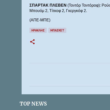
ΣΠΑΡΤΑΚ ΠΛΕΒΕΝ
(Τοντόρ Τοντόροφ): Ρούσε
Μπουόμ 2, Τίτκοφ 2, Γκεργκόφ 2.
(ΑΠΕ-ΜΠΕ)
ΗΡΑΚΛΗΣ
ΜΠΆΣΚΕΤ
Σ
χ
ό
λ
ι
TOP NEWS
α