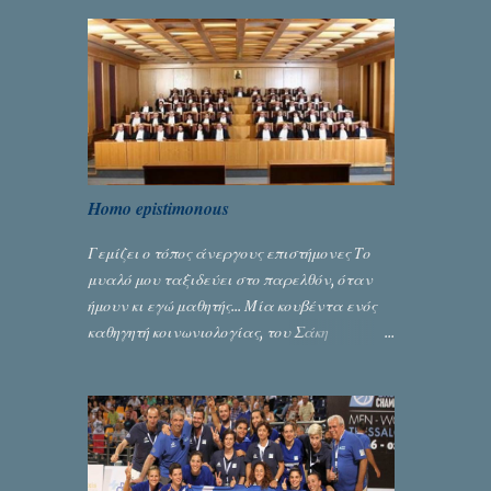
Homo epistimonous
Γεμίζει ο τόπος άνεργους επιστήμονες Το
μυαλό μου ταξιδεύει στο παρελθόν, όταν
ήμουν κι εγώ μαθητής... Μία κουβέντα ενός
καθηγητή κοινωνιολογίας, του Σάκη
Μπερναλή, κρύβει ίσως ένα μεγάλο μέρος
του εκτροχιασμού της κοινωνίας μας...
Γράφει ο Σταύρος Αλευρογιάννης