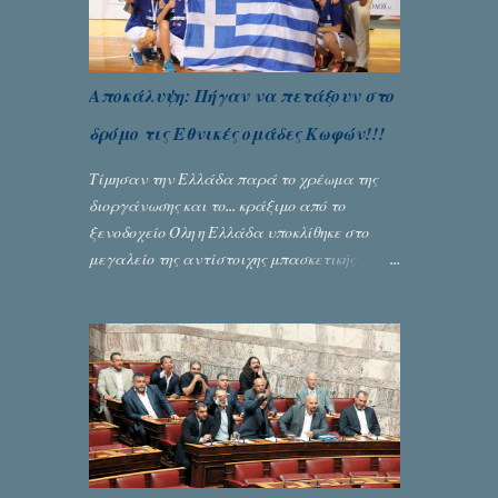
Αποκάλυψη: Πήγαν να πετάξουν στο
δρόμο τις Εθνικές ομάδες Κωφών!!!
Τίμησαν την Ελλάδα παρά το χρέωμα της
διοργάνωσης και το... κράξιμο από το
ξενοδοχείο Όλη η Ελλάδα υποκλίθηκε στο
μεγαλείο της αντίστοιχης μπασκετικής
Εθνικής ομάδας Γυναικών με την
πανηγυρική κατάκτηση του ευρωπαϊκού
πρωταθλήματος κωφών που διεξήχθη στη
Θεσσανολίκη τις προηγουμενες ημέρες. Πίσω
από την λάμψη και την αποθέωση που
γνώρισαν τα κορίτσια της Αθηνάς Ζέρβα με
την πορεία τους που ολοκληρώθηκε με τη νίκη
τους στον τελικό επί της Λιθουανίας,