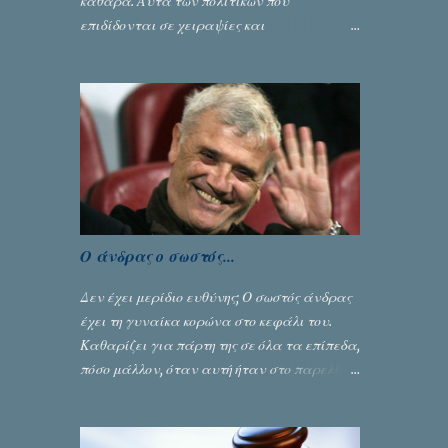
καθαρά. Αυτά των πολιτικών που
επιδίδονται σε χειραψίες και
πλουσιοπάροχες συναλλαγές είναι τα
βρώμικα. Σαν την ψυχή τους... Γράφει ο
Σταύρος Αλευρογιάννης
Ο άνδρας ο σωστός...
Δεν έχει μερίδιο ευθύνης; Ο σωστός άνδρας
έχει τη γυναίκα κορώνα στο κεφάλι του.
Καθαρίζει για πάρτη της σε όλα τα επίπεδα,
πόσο μάλλον, όταν αυτή ήταν στο παρελθόν
ένας από τους κυριότερους λόγους για την
δική του αναγνώριση... Γράφει ο Σταύρος
Αλευρογιάννης