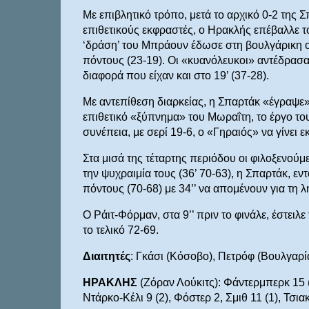
Με επιβλητικό τρόπο, μετά το αρχικό 0-2 της
επιθετικούς εκφραστές, ο Ηρακλής επέβαλλε το
‘δράση’ του Μπράουν έδωσε στη βουλγάρικη ομ
πόντους (23-19). Οι «κυανόλευκοι» αντέδρασαν
διαφορά που είχαν και στο 19’ (37-28).
Με αντεπίθεση διαρκείας, η Σπαρτάκ «έγραψε» σ
επιθετικό «ξύπνημα» του Μωραΐτη, το έργο το
συνέπεια, με σερί 19-6, ο «Γηραιός» να γίνει ε
Στα μισά της τέταρτης περιόδου οι φιλοξενούμ
την ψυχραιμία τους (36’ 70-63), η Σπαρτάκ, εν
πόντους (70-68) με 34’’ να απομένουν για τη λ
Ο Ράιτ-Φόρμαν, στα 9’’ πριν το φινάλε, έστει
το τελικό 72-69.
Διαιτητές
: Γκάσι (Κόσοβο), Πετρόφ (Βουλγαρία
ΗΡΑΚΛΗΣ
(Ζόραν Λούκιτς): Φάντερμπερκ 15 (
Ντάρκο-Κέλι 9 (2), Φόστερ 2, Σμιθ 11 (1), Τσια