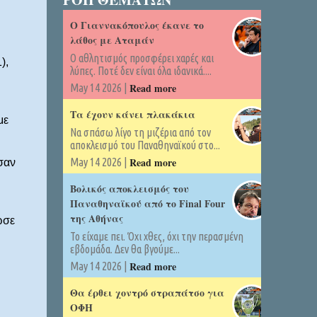
Ο Γιαννακόπουλος έκανε το
λάθος με Αταμάν
Ο αθλητισμός προσφέρει χαρές και
),
λύπες. Ποτέ δεν είναι όλα ιδανικά....
Read more
May 14 2026 |
Τα έχουν κάνει πλακάκια
με
Να σπάσω λίγο τη μιζέρια από τον
αποκλεισμό του Παναθηναϊκού στο...
Read more
May 14 2026 |
σαν
Βολικός αποκλεισμός του
Παναθηναϊκού από το Final Four
της Αθήνας
ωσε
Το είχαμε πει. Όχι χθες, όχι την περασμένη
εβδομάδα. Δεν θα βγούμε...
Read more
May 14 2026 |
Θα έρθει χοντρό στραπάτσο για
ΟΦΗ