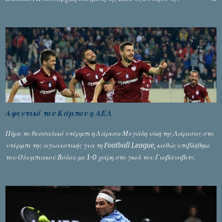
αυστηρότητά της, περισσότερο λόγω του ντόρου που δημιούργησαν
τα ελεγχόμενα ΜΜΕ, αλλά σε κάθε περίπτωση δεν επέβαλε ποινή
αφαίρεσης βαθμών, όπως απαιτούσαν, αφού κάτι τέτοιο δεν ήταν
εφικτό, σύμφωνα με τα στοιχεία...
Αφεντικό του Κάμπου η ΑΕΛ
Πήρε το θεσσαλικό ντέρμπι η Λάρισα Μεγάλη νίκη της Λάρισας στο
ντέρμπι της αγωνιστικής για τη Football League, καθώς επιβλήθηκε
του Ολυμπιακού Βόλου με 1-0 χάρη στο γκολ του Γιοβάνοβιτς.