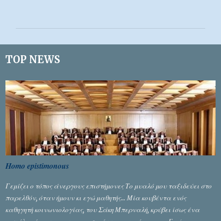
χ
ό
λ
ι
TOP NEWS
α
Homo epistimonous
Γεμίζει ο τόπος άνεργους επιστήμονες Το μυαλό μου ταξιδεύει στο
παρελθόν, όταν ήμουν κι εγώ μαθητής... Μία κουβέντα ενός
καθηγητή κοινωνιολογίας, του Σάκη Μπερναλή, κρύβει ίσως ένα