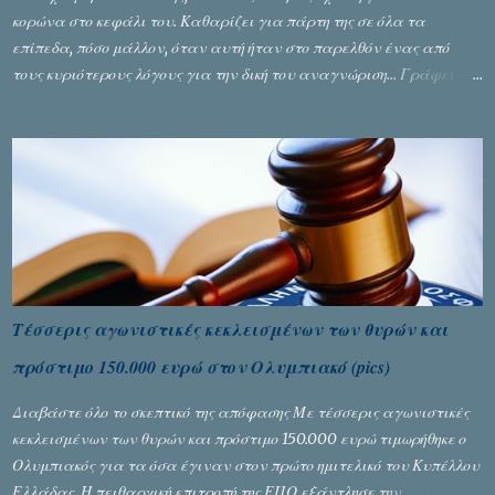
κορώνα στο κεφάλι του. Καθαρίζει για πάρτη της σε όλα τα
επίπεδα, πόσο μάλλον, όταν αυτή ήταν στο παρελθόν ένας από
τους κυριότερους λόγους για την δική του αναγνώριση... Γράφει ο
Σταύρος Αλευρογιάννης
Τέσσερις αγωνιστικές κεκλεισμένων των θυρών και
πρόστιμο 150.000 ευρώ στον Ολυμπιακό (pics)
Διαβάστε όλο το σκεπτικό της απόφασης Με τέσσερις αγωνιστικές
κεκλεισμένων των θυρών και πρόστιμο 150.000 ευρώ τιμωρήθηκε ο
Ολυμπιακός για τα όσα έγιναν στον πρώτο ημιτελικό του Κυπέλλου
Ελλάδας. Η πειθαρχική επιτροπή της ΕΠΟ εξάντλησε την