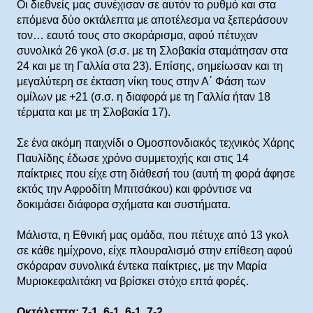
Οι διεθνείς μας συνέχισαν σε αυτόν το ρυθμό και στα
επόμενα δύο οκτάλεπτα με αποτέλεσμα να ξεπεράσουν
τον… εαυτό τους στο σκοράρισμα, αφού πέτυχαν
συνολικά 26 γκολ (σ.σ. με τη Σλοβακία σταμάτησαν στα
24 και με τη Γαλλία στα 23). Επίσης, σημείωσαν και τη
μεγαλύτερη σε έκταση νίκη τους στην Α΄ Φάση των
ομίλων με +21 (σ.σ. η διαφορά με τη Γαλλία ήταν 18
τέρματα και με τη Σλοβακία 17).
Σε ένα ακόμη παιχνίδι ο Ομοσπονδιακός τεχνικός Χάρης
Παυλίδης έδωσε χρόνο συμμετοχής και στις 14
παίκτριες που είχε στη διάθεσή του (αυτή τη φορά άφησε
εκτός την Αφροδίτη Μπιτσάκου) και φρόντισε να
δοκιμάσει διάφορα σχήματα και συστήματα.
Μάλιστα, η Εθνική μας ομάδα, που πέτυχε από 13 γκολ
σε κάθε ημίχρονο, είχε πλουραλισμό στην επίθεση αφού
σκόραραν συνολικά έντεκα παίκτριες, με την Μαρία
Μυριοκεφαλιτάκη να βρίσκει στόχο επτά φορές.
Οκτάλεπτα: 7-1, 6-1, 6-1, 7-2