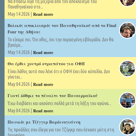
Να σπάσω λίγο τη μιζέρια από τον αποκλεισμό του
Παναθηναϊκού στο...
Read more
May 14 2026 |
Βολικός αποκλεισμός του Παναθηναϊκού από το Final
Four της Αθήνας
Το είχαμε πει. Όχι χθες, όχι την περασμένη εβδομάδα. Δεν θα
βγούμε...
Read more
May 14 2026 |
Θα έρθει χοντρό στραπάτσο για ΟΦΗ
Είναι λάθος αυτό που λένε ότι ο ΟΦΗ έχει δύο κύπελλα. Δεν
γίνεται...
Read more
May 04 2026 |
Γιατί δόθηκε το πέναλτι του Πανσερραϊκού
Έχω διαβάσει και ακούσει πολλά μετά τη λήξη του αγώνα...
Read more
May 04 2026 |
Πανικός με Τζίγγερ Βαρδινογιάννη
Τις προάλλες σου έλεγα για τον Τζίγγερ που έσκασε μύτη στη
Λεωφόρο ...