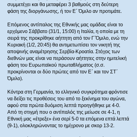
συμμετέχει και θα μεταφέρει 3 βαθμούς στη δεύτερη
φάση της διοργάνωσης, ή τον Ε΄ Όμιλο αν προτιμάτε.
Επόμενος αντίπαλος της Εθνικής μας ομάδας είναι το
ερχόμενο Σάββατο (31/1, 15:00) η Ιταλία, η οποία με τη
σειρά της προκρίθηκε αήττητη από τον Γ΄Όμιλο, ενώ την
Κυριακή (1/2, 20:45) θα αντιμετωπίσει τον νικητή της
αποψινής αναμέτρησης Σερβία-Κροατία. Στόχος των
διεθνών μας είναι να περάσουν αήττητες στην ημιτελική
φάση του Ευρωπαϊκού πρωταθλήματος (σ.σ.
προκρίνονται οι δύο πρώτες από τον Ε΄ και τον ΣΤ΄
Όμιλο).
Κόντρα στη Γερμανία, το ελληνικό συγκρότημα φρόντισε
να δείξει τις προθέσεις του από το ξεκίνημα του αγώνα,
αφού στα πρώτα δυόμιση λεπτά προηγήθηκε με 4-0.
Από τη στιγμή που ο αντίπαλός της μείωσε σε 4-1, η
Εθνική μας «έτρεξε» ένα σερί 5-0 τα επόμενα επτά λεπτά
(9-1), ολοκληρώνοντας το ημίχρονο με σκορ 13-2.