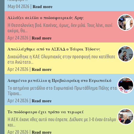
Read more
May 04 2026 |
Αλλάζει σελίδα ο ποδοσφαιρικός Άρης
Η Θεσσαλονίκη βοά. Κανένας, όμως, δεν μιλά. Τους λένε, ουχί
ακόμα, θα...
Read more
Apr 24 2026 |
Απαλλάχθηκε από το ΑΣΕΑΔ ο Τάιρικ Τζόουνς
Δικαιώθηκε η ΚΑΕ Ολυμπιακός στην προσφυγή που κατέθεσε
στο Ανώτατο...
Read more
Apr 24 2026 |
Ασημένιο μετάλλιο η Πρεβολαράκη στο Ευρωπαϊκό
Tο ασημένιο μετάλλιο στο Ευρωπαϊκό Πρωτάθλημα Πάλης στα
Τίρανα...
Read more
Apr 24 2026 |
Το ποδόσφαιρο έχει τρόπο να τιμωρεί
Η ΑΕΚ έκανε χθες αυτό που έπρεπε. Διέλυσε με 3-0 έναν άτολμο
και...
Read more
Apr 20 2026 |