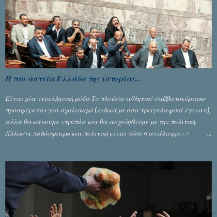
Ζέρβα με την πορεία τους που ολοκληρώθηκε με τη νίκη τους στον
τελικό επί της Λιθουανίας, υπάρχουν και τα δυσάρεστα. Τα πολύ
δυσάρεστα...
Η πιο αστεία Ελλάδα της ιστορίας...
Είναι μία νεοελληνική μόδα Το πλούσιο αθλητικό σαββατοκύριακο
προσφέρεται για σχολιασμό (ειδικά με όσα τραγελαφικά έγιναν),
αλλά θα κάνουμε ντρίπλα και θα ασχοληθούμε με την πολιτική.
Άλλωστε ποδόσφαιρο και πολιτική είναι τόσο «ανάλαφρες»
ενότητες που δίνουν τροφή για πικάντικες συζητήσεις. Του Σταύρου
Αλευρογιάννη