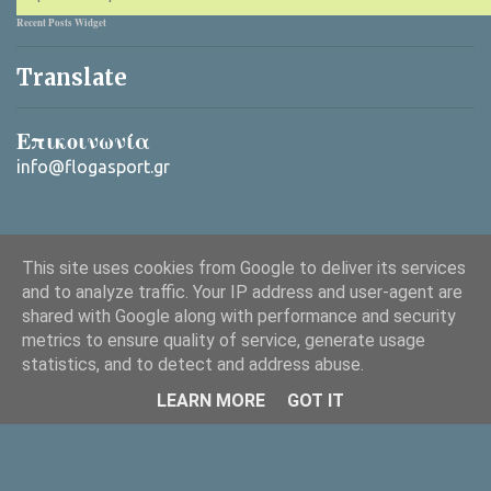
Recent Posts Widget
Translate
Επικοινωνία
info@flogasport.gr
This site uses cookies from Google to deliver its services
and to analyze traffic. Your IP address and user-agent are
shared with Google along with performance and security
metrics to ensure quality of service, generate usage
Από το Blogger
statistics, and to detect and address abuse.
Copyright © 2025 ΦλόγαSport (flogasport.gr), All rights reserved
LEARN MORE
GOT IT