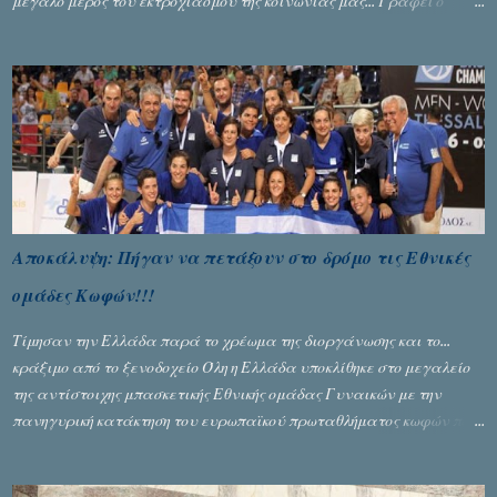
μεγάλο μέρος του εκτροχιασμού της κοινωνίας μας... Γράφει ο
Σταύρος Αλευρογιάννης
Αποκάλυψη: Πήγαν να πετάξουν στο δρόμο τις Εθνικές
ομάδες Κωφών!!!
Τίμησαν την Ελλάδα παρά το χρέωμα της διοργάνωσης και το...
κράξιμο από το ξενοδοχείο Όλη η Ελλάδα υποκλίθηκε στο μεγαλείο
της αντίστοιχης μπασκετικής Εθνικής ομάδας Γυναικών με την
πανηγυρική κατάκτηση του ευρωπαϊκού πρωταθλήματος κωφών που
διεξήχθη στη Θεσσανολίκη τις προηγουμενες ημέρες. Πίσω από την
λάμψη και την αποθέωση που γνώρισαν τα κορίτσια της Αθηνάς