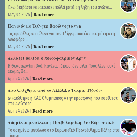
Έχω διαβάσει και ακούσει πολλά μετά τη λήξη του αγώνα...
Read more
May 04 2026 |
Πανικός με Τζίγγερ Βαρδινογιάννη
Τις προάλλες σου έλεγα για τον Τζίγγερ που έσκασε μύτη στη
Λεωφόρο ...
Read more
May 04 2026 |
Αλλάζει σελίδα ο ποδοσφαιρικός Άρης
Η Θεσσαλονίκη βοά. Κανένας, όμως, δεν μιλά. Τους λένε, ουχί
ακόμα, θα...
Read more
Apr 24 2026 |
Απαλλάχθηκε από το ΑΣΕΑΔ ο Τάιρικ Τζόουνς
Δικαιώθηκε η ΚΑΕ Ολυμπιακός στην προσφυγή που κατέθεσε
στο Ανώτατο...
Read more
Apr 24 2026 |
Ασημένιο μετάλλιο η Πρεβολαράκη στο Ευρωπαϊκό
Tο ασημένιο μετάλλιο στο Ευρωπαϊκό Πρωτάθλημα Πάλης στα
Τίρανα...