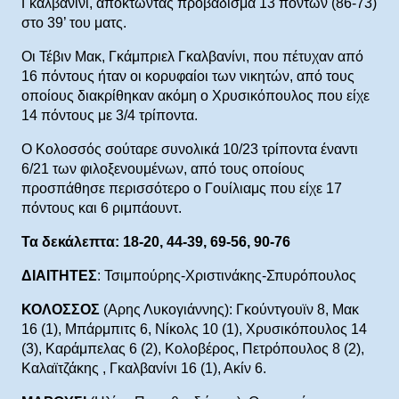
Γκαλβανίνι, αποκτώντας προβάδισμα 13 πόντων (86-73)
στο 39’ του ματς.
Οι Τέβιν Μακ, Γκάμπριελ Γκαλβανίνι, που πέτυχαν από
16 πόντους ήταν οι κορυφαίοι των νικητών, από τους
οποίους διακρίθηκαν ακόμη ο Χρυσικόπουλος που είχε
14 πόντους με 3/4 τρίποντα.
Ο Κολοσσός σούταρε συνολικά 10/23 τρίποντα έναντι
6/21 των φιλοξενουμένων, από τους οποίους
προσπάθησε περισσότερο ο Γουίλιαμς που είχε 17
πόντους και 6 ριμπάουντ.
Τα δεκάλεπτα: 18-20, 44-39, 69-56, 90-76
ΔΙΑΙΤΗΤΕΣ
: Τσιμπούρης-Χριστινάκης-Σπυρόπουλος
ΚΟΛΟΣΣΟΣ
(Αρης Λυκογιάννης): Γκούντγουϊν 8, Μακ
16 (1), Μπάρμπιτς 6, Νίκολς 10 (1), Χρυσικόπουλος 14
(3), Καράμπελας 6 (2), Κολοβέρος, Πετρόπουλος 8 (2),
Καλαϊτζάκης , Γκαλβανίνι 16 (1), Ακίν 6.