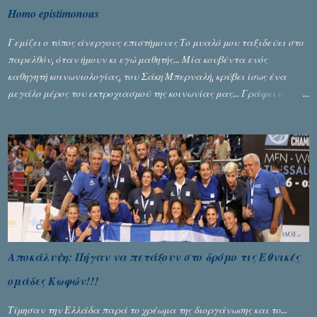
Homo epistimonous
Γεμίζει ο τόπος άνεργους επιστήμονες Το μυαλό μου ταξιδεύει στο
παρελθόν, όταν ήμουν κι εγώ μαθητής... Μία κουβέντα ενός
καθηγητή κοινωνιολογίας, του Σάκη Μπερναλή, κρύβει ίσως ένα
μεγάλο μέρος του εκτροχιασμού της κοινωνίας μας... Γράφει ο
Σταύρος Αλευρογιάννης
Αποκάλυψη: Πήγαν να πετάξουν στο δρόμο τις Εθνικές
ομάδες Κωφών!!!
Τίμησαν την Ελλάδα παρά το χρέωμα της διοργάνωσης και το...