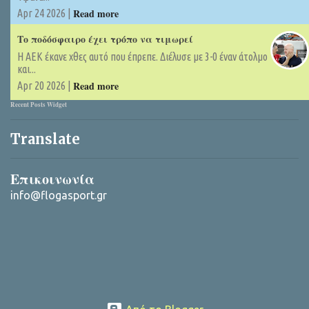
Read more
Apr 24 2026 |
Το ποδόσφαιρο έχει τρόπο να τιμωρεί
Η ΑΕΚ έκανε χθες αυτό που έπρεπε. Διέλυσε με 3-0 έναν άτολμο
και...
Read more
Apr 20 2026 |
Recent Posts Widget
Translate
Επικοινωνία
info@flogasport.gr