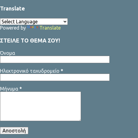
μεταδώσει είναι αρνητική ». Ο τενίστας Νο 1 στο παγκόσμιο τένις,
Translate
που βρίσκεται στο Πεκίνο για να αγωνιστεί στο Open ανέφερε: «
Παρακολούθησα τα γεγονότα με βαριά καρδιά. Με κάνει να
κλαίω, βλέποντας τη χώρα να έρχεται σε αυτή την κατάσταση. Η
Powered by
Translate
Καταλονία αισθάνεται πολύ ενωμένη. Υπήρξε ένα χάος που δεν
πρέπει να συμβεί στον αιώνα που είμαστε. Βρισκόμαστε σε μία
ΣΤΕΙΛΕ ΤΟ ΘΕΜΑ ΣΟΥ!
χώρα που ζούμε ειρηνικά στο τέλος της ημέρας. Αν και υπάρχουν
στιγμές που τα πάντα φαίνονται αδύνατα, δεν υπάρχει
Όνομα
συμφωνία, είναι πολύ απλό, πρέπει να την αναζητήσουμε. Ο
μοναδικός τρόπος για να επιτευχθεί είναι να μιλάμε, να μιλάνε οι
Ηλεκτρονικό ταχυδρομείο
*
δύο πλευρές που διαφωνούν και να προσπ...
Μήνυμα
*