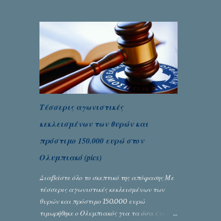
ένας από τους κυριότερους λόγους για την
δική του αναγνώριση... Γράφει ο Σταύρος
Αλευρογιάννης
Τέσσερις αγωνιστικές
κεκλεισμένων των θυρών και
πρόστιμο 150.000 ευρώ στον
Ολυμπιακό (pics)
Διαβάστε όλο το σκεπτικό της απόφασης Με
τέσσερις αγωνιστικές κεκλεισμένων των
θυρών και πρόστιμο 150.000 ευρώ
τιμωρήθηκε ο Ολυμπιακός για τα όσα έγιναν