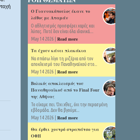
ντοχή
Ο Γιαννακόπουλος έκανε το
λάθος με Αταμάν
Ο αθλητισμός προσφέρει χαρές και
λύπες. Ποτέ δεν είναι όλα ιδανικά....
Read more
May 14 2026 |
Τα έχουν κάνει πλακάκια
Να σπάσω λίγο τη μιζέρια από τον
αποκλεισμό του Παναθηναϊκού στο...
Read more
May 14 2026 |
Βολικός αποκλεισμός του
Παναθηναϊκού από το Final Four
της Αθήνας
Το είχαμε πει. Όχι χθες, όχι την περασμένη
εβδομάδα. Δεν θα βγούμε...
Read more
May 14 2026 |
Θα έρθει χοντρό στραπάτσο για
ΟΦΗ