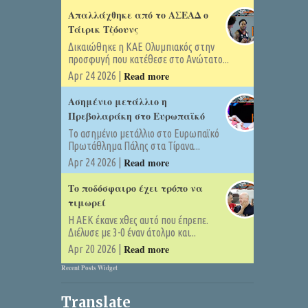
Απαλλάχθηκε από το ΑΣΕΑΔ ο
Τάιρικ Τζόουνς
Δικαιώθηκε η ΚΑΕ Ολυμπιακός στην
προσφυγή που κατέθεσε στο Ανώτατο...
Read more
Apr 24 2026 |
Ασημένιο μετάλλιο η
Πρεβολαράκη στο Ευρωπαϊκό
Tο ασημένιο μετάλλιο στο Ευρωπαϊκό
Πρωτάθλημα Πάλης στα Τίρανα...
Read more
Apr 24 2026 |
Το ποδόσφαιρο έχει τρόπο να
τιμωρεί
Η ΑΕΚ έκανε χθες αυτό που έπρεπε.
Διέλυσε με 3-0 έναν άτολμο και...
Read more
Apr 20 2026 |
Recent Posts Widget
Translate