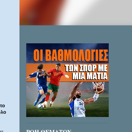
το
ολο
ΡΟΗ ΘΕΜΑΤΩΝ
υ.