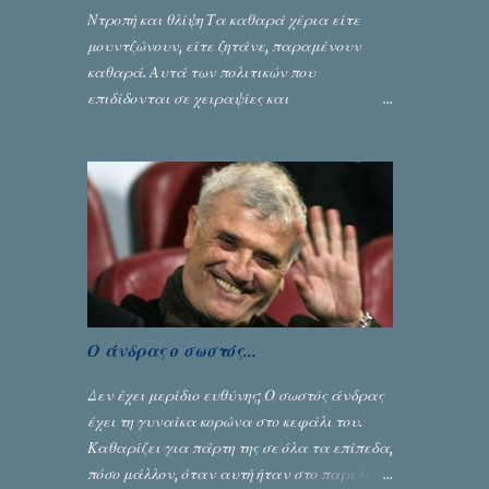
Ντροπή και θλίψη Τα καθαρά χέρια είτε
μουντζώνουν, είτε ζητάνε, παραμένουν
καθαρά. Αυτά των πολιτικών που
επιδίδονται σε χειραψίες και
πλουσιοπάροχες συναλλαγές είναι τα
βρώμικα. Σαν την ψυχή τους... Γράφει ο
Σταύρος Αλευρογιάννης
Ο άνδρας ο σωστός...
Δεν έχει μερίδιο ευθύνης; Ο σωστός άνδρας
έχει τη γυναίκα κορώνα στο κεφάλι του.
Καθαρίζει για πάρτη της σε όλα τα επίπεδα,
πόσο μάλλον, όταν αυτή ήταν στο παρελθόν