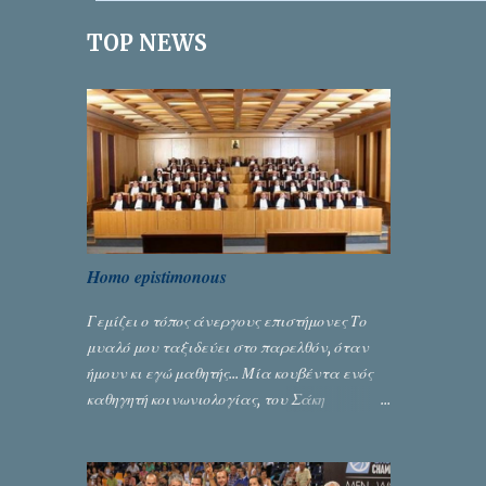
ι
TOP NEWS
α
Homo epistimonous
Γεμίζει ο τόπος άνεργους επιστήμονες Το
μυαλό μου ταξιδεύει στο παρελθόν, όταν
ήμουν κι εγώ μαθητής... Μία κουβέντα ενός
καθηγητή κοινωνιολογίας, του Σάκη
Μπερναλή, κρύβει ίσως ένα μεγάλο μέρος
του εκτροχιασμού της κοινωνίας μας...
Γράφει ο Σταύρος Αλευρογιάννης