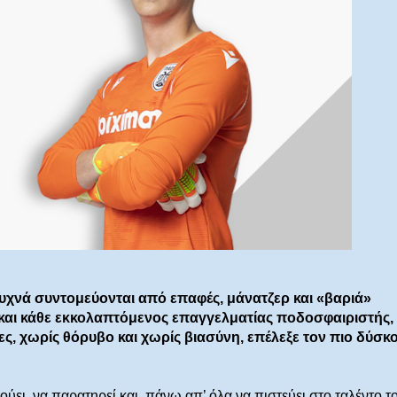
χνά συντομεύονται από επαφές, μάνατζερ και «βαριά»
και κάθε εκκολαπτόμενος επαγγελματίας ποδοσφαιριστής, 
ες, χωρίς θόρυβο και χωρίς βιασύνη, επέλεξε τον πιο δύσκ
ύει, να παρατηρεί και πάνω απ’ όλα να πιστεύει στο ταλέντο το