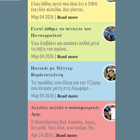
Είναι λάθος αυτό που λένε ότι ο ΟΦΗ
έχει δύο κύπελλα. Δεν γίνεται...
Read more
May 04 2026 |
Γιατί δόθηκε το πέναλτι του
Πανσερραϊκού
Έχω διαβάσει και ακούσει πολλά μετά
τη λήξη του αγώνα...
Read more
May 04 2026 |
Πανικός με Τζίγγερ
Βαρδινογιάννη
Τις προάλλες σου έλεγα για τον Τζίγγερ
που έσκασε μύτη στη Λεωφόρο ...
Read more
May 04 2026 |
Αλλάζει σελίδα ο ποδοσφαιρικός
Άρης
Η Θεσσαλονίκη βοά. Κανένας, όμως,
δεν μιλά. Τους λένε, ουχί ακόμα, θα...
Read more
Apr 24 2026 |