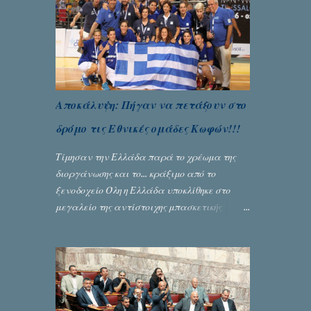
Αποκάλυψη: Πήγαν να πετάξουν στο
δρόμο τις Εθνικές ομάδες Κωφών!!!
Τίμησαν την Ελλάδα παρά το χρέωμα της
διοργάνωσης και το... κράξιμο από το
ξενοδοχείο Όλη η Ελλάδα υποκλίθηκε στο
μεγαλείο της αντίστοιχης μπασκετικής
Εθνικής ομάδας Γυναικών με την
πανηγυρική κατάκτηση του ευρωπαϊκού
πρωταθλήματος κωφών που διεξήχθη στη
Θεσσανολίκη τις προηγουμενες ημέρες. Πίσω
από την λάμψη και την αποθέωση που
γνώρισαν τα κορίτσια της Αθηνάς Ζέρβα με