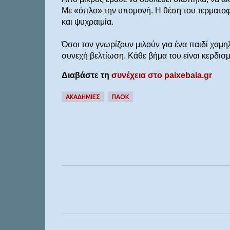
Με «όπλο» την υπομονή. Η θέση του τερματοφ
και ψυχραιμία.
Όσοι τον γνωρίζουν μιλούν για ένα παιδί χα
συνεχή βελτίωση. Κάθε βήμα του είναι κερδισμ
Διαβάστε τη
συνέχεια στο paixebala.gr
ΑΚΑΔΗΜΊΕΣ
ΠΑΟΚ
Σ
χ
ό
λ