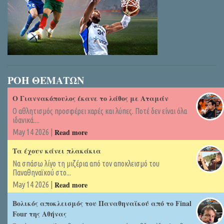
ΡΟΗ ΘΕΜΑΤΩΝ
Ο Γιαννακόπουλος έκανε το λάθος με Αταμάν
Ο αθλητισμός προσφέρει χαρές και λύπες. Ποτέ δεν είναι όλα
ιδανικά....
Read more
May 14 2026 |
Τα έχουν κάνει πλακάκια
Να σπάσω λίγο τη μιζέρια από τον αποκλεισμό του
Παναθηναϊκού στο...
Read more
May 14 2026 |
Βολικός αποκλεισμός του Παναθηναϊκού από το Final
Four της Αθήνας