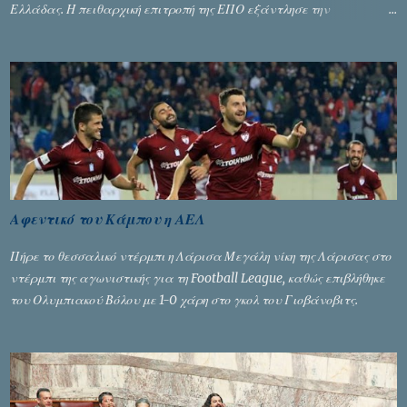
Ελλάδας. Η πειθαρχική επιτροπή της ΕΠΟ εξάντλησε την
αυστηρότητά της, περισσότερο λόγω του ντόρου που δημιούργησαν
τα ελεγχόμενα ΜΜΕ, αλλά σε κάθε περίπτωση δεν επέβαλε ποινή
αφαίρεσης βαθμών, όπως απαιτούσαν, αφού κάτι τέτοιο δεν ήταν
εφικτό, σύμφωνα με τα στοιχεία...
Αφεντικό του Κάμπου η ΑΕΛ
Πήρε το θεσσαλικό ντέρμπι η Λάρισα Μεγάλη νίκη της Λάρισας στο
ντέρμπι της αγωνιστικής για τη Football League, καθώς επιβλήθηκε
του Ολυμπιακού Βόλου με 1-0 χάρη στο γκολ του Γιοβάνοβιτς.