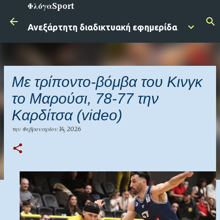
ΦλόγαSport
Μετάβαση στο κύριο περιεχόμενο
Ανεξάρτητη διαδικτυακή εφημερίδα
Με τρίποντο-βόμβα του Κινγκ
το Μαρούσι, 78-77 την
Καρδίτσα (video)
την
Φεβρουαρίου 14, 2026