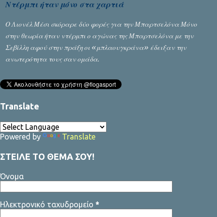
Ντέρμπι ήταν μόνο στα χαρτιά
Ο Λιονέλ Μέσι σκόραρε δύο φορές για την Μπαρτσελόνα Μόνο
στην θεωρία ήταν ντέρμπι ο αγώνας της Μπαρτσελόνα με την
Σεβίλλη αφού στην πράξη οι «μπλαουγκράνα» έδειξαν την
ανωτερότητα τους σαν ομάδα.
Translate
Powered by
Translate
ΣΤΕΙΛΕ ΤΟ ΘΕΜΑ ΣΟΥ!
Όνομα
Ηλεκτρονικό ταχυδρομείο
*