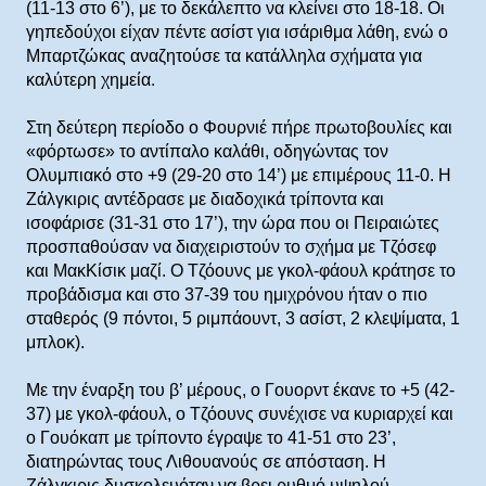
(11-13 στο 6’), με το δεκάλεπτο να κλείνει στο 18-18. Οι
γηπεδούχοι είχαν πέντε ασίστ για ισάριθμα λάθη, ενώ ο
Μπαρτζώκας αναζητούσε τα κατάλληλα σχήματα για
καλύτερη χημεία.
Στη δεύτερη περίοδο ο Φουρνιέ πήρε πρωτοβουλίες και
«φόρτωσε» το αντίπαλο καλάθι, οδηγώντας τον
Ολυμπιακό στο +9 (29-20 στο 14’) με επιμέρους 11-0. Η
Ζάλγκιρις αντέδρασε με διαδοχικά τρίποντα και
ισοφάρισε (31-31 στο 17’), την ώρα που οι Πειραιώτες
προσπαθούσαν να διαχειριστούν το σχήμα με Τζόσεφ
και ΜακΚίσικ μαζί. Ο Τζόουνς με γκολ-φάουλ κράτησε το
προβάδισμα και στο 37-39 του ημιχρόνου ήταν ο πιο
σταθερός (9 πόντοι, 5 ριμπάουντ, 3 ασίστ, 2 κλεψίματα, 1
μπλοκ).
Με την έναρξη του β’ μέρους, ο Γουορντ έκανε το +5 (42-
37) με γκολ-φάουλ, ο Τζόουνς συνέχισε να κυριαρχεί και
ο Γουόκαπ με τρίποντο έγραψε το 41-51 στο 23’,
διατηρώντας τους Λιθουανούς σε απόσταση. Η
Ζάλγκιρις δυσκολευόταν να βρει ρυθμό υψηλού