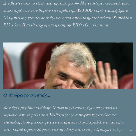
Διαβάστε όλο το σκεπτικό της απόφασης Με τέσσερις αγωνιστικές
κεκλεισμένων των θυρών και πρόστιμο 150.000 ευρώ τιμωρήθηκε ο
Ολυμπιακός για τα όσα έγιναν στον πρώτο ημιτελικό του Κυπέλλου
Ελλάδας. Η πειθαρχική επιτροπή της ΕΠΟ εξάντλησε την
αυστηρότητά της, περισσότερο λόγω του ντόρου που δημιούργησαν
τα ελεγχόμενα ΜΜΕ, αλλά σε κάθε περίπτωση δεν επέβαλε ποινή
αφαίρεσης βαθμών, όπως απαιτούσαν, αφού κάτι τέτοιο δεν ήταν
εφικτό, σύμφωνα με τα στοιχεία...
Ο άνδρας ο σωστός...
Δεν έχει μερίδιο ευθύνης; Ο σωστός άνδρας έχει τη γυναίκα
κορώνα στο κεφάλι του. Καθαρίζει για πάρτη της σε όλα τα
επίπεδα, πόσο μάλλον, όταν αυτή ήταν στο παρελθόν ένας από
τους κυριότερους λόγους για την δική του αναγνώριση... Γράφει ο