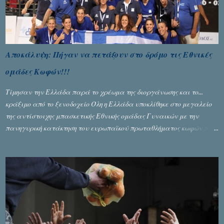
Αποκάλυψη: Πήγαν να πετάξουν στο δρόμο τις Εθνικές
ομάδες Κωφών!!!
Τίμησαν την Ελλάδα παρά το χρέωμα της διοργάνωσης και το...
κράξιμο από το ξενοδοχείο Όλη η Ελλάδα υποκλίθηκε στο μεγαλείο
της αντίστοιχης μπασκετικής Εθνικής ομάδας Γυναικών με την
πανηγυρική κατάκτηση του ευρωπαϊκού πρωταθλήματος κωφών που
διεξήχθη στη Θεσσανολίκη τις προηγουμενες ημέρες. Πίσω από την
λάμψη και την αποθέωση που γνώρισαν τα κορίτσια της Αθηνάς
Ζέρβα με την πορεία τους που ολοκληρώθηκε με τη νίκη τους στον
τελικό επί της Λιθουανίας, υπάρχουν και τα δυσάρεστα. Τα πολύ
δυσάρεστα...