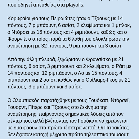
που οδηγεί απευθείας στα playoffs.
Κορυφαίοι για τους Πειραιώτες ήταν ο Τζόουνς με 14
πόντους, 7 ριμπάουντ, 6 ασίστ, 2 κλεψίματα και 1 μπλοκ,
ο Ντόρσεϊ με 16 πόντους και 4 ριμπάουντ, καθώς και ο
Φουρνιέ, ο οποίος παρά τα 6 λάθη του ολοκλήρωσε την
αναμέτρηση με 32 πόντους, 9 ριμπάουντ και 3 ασίστ.
Από την άλλη πλευρά, ξεχώρισαν ο Φρανσίσκο με 21
πόντους, 6 ασίστ, 3 ριμπάουντ και 2 κλεψίματα, ο Ράιτ με
14 πόντους και 12 ριμπάουντ, ο Λο με 15 πόντους, 4
ριμπάουντ και 2 ασίστ, καθώς και ο Ουίλιαμς-Γκος με 21
πόντους, 3 ριμπάουντ και 3 ασίστ.
Ο Ολυμπιακός παρατάχθηκε με τους Γουόκαπ, Ντόρσεϊ,
Γουορντ, Πίτερς και Τζόουνς στο ξεκίνημα της
αναμέτρησης, παίρνοντας σημαντικές λύσεις από τον
σέντερ του, αλλά βλέποντας τον Γουόκαπ να χρεώνεται
με δύο φάουλ στα πρώτα τέσσερα λεπτά. Οι Πειραιώτες
δεν έχασαν κατοχή μέχρι το πρώτο τηλεοπτικό τάιμαουτ