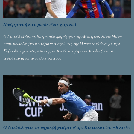
Ντέρμπι ήταν μόνο στα χαρτιά
Ο Λιονέλ Μέσι σκόραρε δύο φορές για την Μπαρτσελόνα Μόνο
στην θεωρία ήταν ντέρμπι ο αγώνας της Μπαρτσελόνα με την
Σεβίλλη αφού στην πράξη οι «μπλαουγκράνα» έδειξαν την
ανωτερότητα τους σαν ομάδα.
Ο Ναδάλ για το δημοψήφισμα στην Καταλονία: «Κλαίω