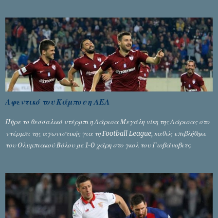
Σταύρος Αλευρογιάννης
Αφεντικό του Κάμπου η ΑΕΛ
Πήρε το θεσσαλικό ντέρμπι η Λάρισα Μεγάλη νίκη της Λάρισας στο
ντέρμπι της αγωνιστικής για τη Football League, καθώς επιβλήθηκε
του Ολυμπιακού Βόλου με 1-0 χάρη στο γκολ του Γιοβάνοβιτς.