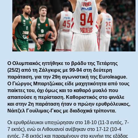
Ο Ολυμπιακός ηττήθηκε το βράδυ της Τετάρτης
(25/2) από τη Ζάλγκιρις με 99-94 στη δεύτερη
παράταση, για την 29η αγωνιστική της Euroleague.
Ο Γιώργος Μπαρτζώκας είδε μαχητικότητα από τους
παίκτες του, όχι όμως και το καθαρό μυαλό που
απαιτούσε η περίσταση. Καθοριστικός στο φινάλε
και στην 2η παράταση ήταν ο πρώην ερυθρόλευκος,
Νάιτζελ Γουίλιμας-Γκος με διαδοχικά τρίποντα.
Οι ερυθρόλευκοι υποχώρησαν στο 18-10 (11-3 εντός, 7-
7 εκτός), ενώ οι Λιθουανοί ανέβηκαν στο 17-12 (10-4
εντός, 7-8 εκτός) και παραμένουν στο κυνήγι της εξάδας