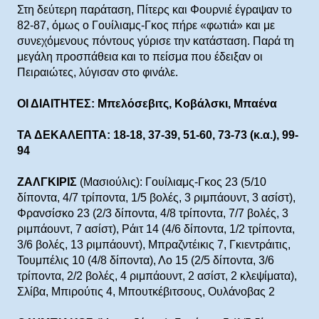
Στη δεύτερη παράταση, Πίτερς και Φουρνιέ έγραψαν το
82-87, όμως ο Γουίλιαμς-Γκος πήρε «φωτιά» και με
συνεχόμενους πόντους γύρισε την κατάσταση. Παρά τη
μεγάλη προσπάθεια και το πείσμα που έδειξαν οι
Πειραιώτες, λύγισαν στο φινάλε.
ΟΙ ΔΙΑΙΤΗΤΕΣ: Μπελόσεβιτς, Κοβάλσκι, Μπαένα
ΤΑ ΔΕΚΑΛΕΠΤΑ: 18-18, 37-39, 51-60, 73-73 (κ.α.), 99-
94
ΖΑΛΓΚΙΡΙΣ
(Μασιούλις): Γουίλιαμς-Γκος 23 (5/10
δίποντα, 4/7 τρίποντα, 1/5 βολές, 3 ριμπάουντ, 3 ασίστ),
Φρανσίσκο 23 (2/3 δίποντα, 4/8 τρίποντα, 7/7 βολές, 3
ριμπάουντ, 7 ασίστ), Ράιτ 14 (4/6 δίποντα, 1/2 τρίποντα,
3/6 βολές, 13 ριμπάουντ), Μπραζντέικις 7, Γκιεντράιτις,
Τουμπέλις 10 (4/8 δίποντα), Λο 15 (2/5 δίποντα, 3/6
τρίποντα, 2/2 βολές, 4 ριμπάουντ, 2 ασίστ, 2 κλεψίματα),
Σλίβα, Μπιρούτις 4, Μπουτκέβιτσους, Ουλάνοβας 2