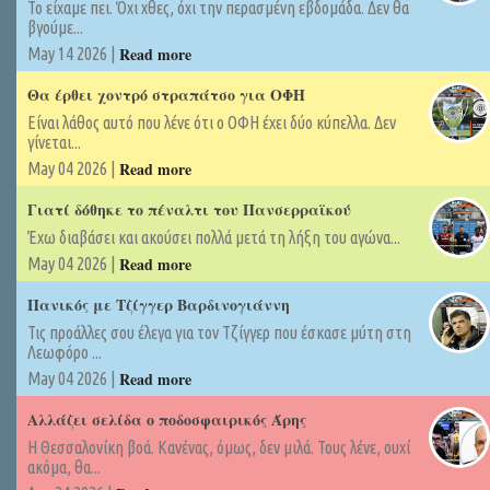
Το είχαμε πει. Όχι χθες, όχι την περασμένη εβδομάδα. Δεν θα
βγούμε...
Read more
May 14 2026 |
Θα έρθει χοντρό στραπάτσο για ΟΦΗ
Είναι λάθος αυτό που λένε ότι ο ΟΦΗ έχει δύο κύπελλα. Δεν
γίνεται...
Read more
May 04 2026 |
Γιατί δόθηκε το πέναλτι του Πανσερραϊκού
Έχω διαβάσει και ακούσει πολλά μετά τη λήξη του αγώνα...
Read more
May 04 2026 |
Πανικός με Τζίγγερ Βαρδινογιάννη
Τις προάλλες σου έλεγα για τον Τζίγγερ που έσκασε μύτη στη
Λεωφόρο ...
Read more
May 04 2026 |
Αλλάζει σελίδα ο ποδοσφαιρικός Άρης
Η Θεσσαλονίκη βοά. Κανένας, όμως, δεν μιλά. Τους λένε, ουχί
ακόμα, θα...