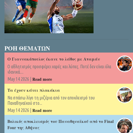
ΡΟΗ ΘΕΜΑΤΩΝ
Ο Γιαννακόπουλος έκανε το λάθος με Αταμάν
Ο αθλητισμός προσφέρει χαρές και λύπες. Ποτέ δεν είναι όλα
ιδανικά....
Read more
May 14 2026 |
Τα έχουν κάνει πλακάκια
Να σπάσω λίγο τη μιζέρια από τον αποκλεισμό του
Παναθηναϊκού στο...
Read more
May 14 2026 |
Βολικός αποκλεισμός του Παναθηναϊκού από το Final
Four της Αθήνας