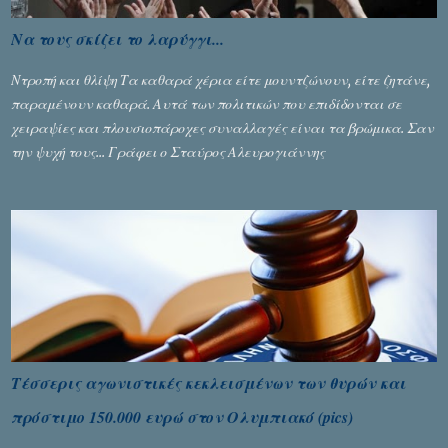
Να τους σκίζει το λαρύγγι...
Ντροπή και θλίψη Τα καθαρά χέρια είτε μουντζώνουν, είτε ζητάνε,
παραμένουν καθαρά. Αυτά των πολιτικών που επιδίδονται σε
χειραψίες και πλουσιοπάροχες συναλλαγές είναι τα βρώμικα. Σαν
την ψυχή τους... Γράφει ο Σταύρος Αλευρογιάννης
Τέσσερις αγωνιστικές κεκλεισμένων των θυρών και
πρόστιμο 150.000 ευρώ στον Ολυμπιακό (pics)