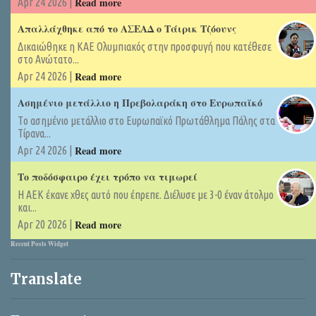
Read more
Apr 24 2026 |
Απαλλάχθηκε από το ΑΣΕΑΔ ο Τάιρικ Τζόουνς
Δικαιώθηκε η ΚΑΕ Ολυμπιακός στην προσφυγή που κατέθεσε
στο Ανώτατο...
Read more
Apr 24 2026 |
Ασημένιο μετάλλιο η Πρεβολαράκη στο Ευρωπαϊκό
Tο ασημένιο μετάλλιο στο Ευρωπαϊκό Πρωτάθλημα Πάλης στα
Τίρανα...
Read more
Apr 24 2026 |
Το ποδόσφαιρο έχει τρόπο να τιμωρεί
Η ΑΕΚ έκανε χθες αυτό που έπρεπε. Διέλυσε με 3-0 έναν άτολμο
και...
Read more
Apr 20 2026 |
Recent Posts Widget
Translate