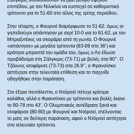
επιπέδου, με τον Νιλικίνα να ευστοχεί σε καθοριστικό
τρίποντο για το 51-60 στο τέλος της τρίτης περιόδου.
Στην τέταρτη, ο Φουρνιέ διαμόρφωσε το 51-62, όμως οι
γηπεδούχοι απάντησαν με σερί 10-0 για το 61-62, με τον
Μπραζντέικις να σκοράρει από τη γωνία. Ο Φουρνιέ
«απάντησε» με μεγάλα τρίποντα (63-69 στο 36’) και
κράτησε μπροστά την ομάδα του, όμως ο Λο έδωσε
προβάδισμα στη Ζάλγκιρις (73-71) με βολές στα 90’’. Ο
Τζόουνς ισοφάρισε (73-73) στα 26.9’’, ο Φρανσίσκο
αστόχησε στην τελευταία επίθεση και το παιχνίδι
οδηγήθηκε στην παράταση.
Στο έξτρα πεντάλεπτο, ο Ντόρσεϊ πέτυχε κρίσιμα
καλάθια, αλλά ο Φρανσίσκο με τρίποντο και βολές έκανε
το 80-78 στο 43’. Ο Ολυμπιακός αντέδρασε ξανά και
ισοφάρισε (80-80) με Φουρνιέ και Ντόρσεϊ, στέλνοντας
το ματς σε δεύτερη παράταση, αφού ο Ντόρσεϊ αστόχησε
στο τελευταίο τρίποντο.