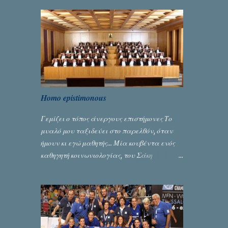
Homo epistimonous
Γεμίζει ο τόπος άνεργους επιστήμονες Το
μυαλό μου ταξιδεύει στο παρελθόν, όταν
ήμουν κι εγώ μαθητής... Μία κουβέντα ενός
καθηγητή κοινωνιολογίας, του Σάκη
Μπερναλή, κρύβει ίσως ένα μεγάλο μέρος
του εκτροχιασμού της κοινωνίας μας...
Γράφει ο Σταύρος Αλευρογιάννης