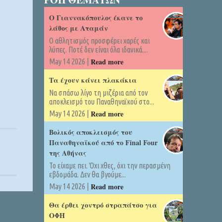
Ο Γιαννακόπουλος έκανε το
λάθος με Αταμάν
Ο αθλητισμός προσφέρει χαρές και
λύπες. Ποτέ δεν είναι όλα ιδανικά....
Read more
May 14 2026 |
Τα έχουν κάνει πλακάκια
Να σπάσω λίγο τη μιζέρια από τον
αποκλεισμό του Παναθηναϊκού στο...
Read more
May 14 2026 |
Βολικός αποκλεισμός του
Παναθηναϊκού από το Final Four
της Αθήνας
Το είχαμε πει. Όχι χθες, όχι την περασμένη
εβδομάδα. Δεν θα βγούμε...
Read more
May 14 2026 |
Θα έρθει χοντρό στραπάτσο για
ΟΦΗ