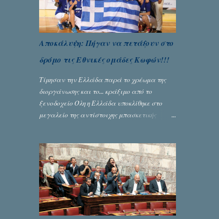
Αποκάλυψη: Πήγαν να πετάξουν στο
δρόμο τις Εθνικές ομάδες Κωφών!!!
Τίμησαν την Ελλάδα παρά το χρέωμα της
διοργάνωσης και το... κράξιμο από το
ξενοδοχείο Όλη η Ελλάδα υποκλίθηκε στο
μεγαλείο της αντίστοιχης μπασκετικής
Εθνικής ομάδας Γυναικών με την
πανηγυρική κατάκτηση του ευρωπαϊκού
πρωταθλήματος κωφών που διεξήχθη στη
Θεσσανολίκη τις προηγουμενες ημέρες. Πίσω
από την λάμψη και την αποθέωση που
γνώρισαν τα κορίτσια της Αθηνάς Ζέρβα με
την πορεία τους που ολοκληρώθηκε με τη νίκη
τους στον τελικό επί της Λιθουανίας,