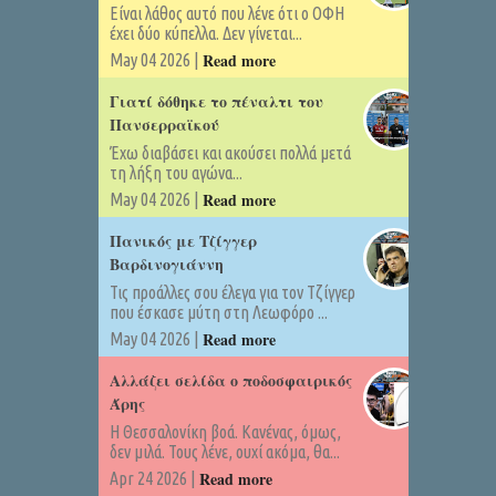
Είναι λάθος αυτό που λένε ότι ο ΟΦΗ
έχει δύο κύπελλα. Δεν γίνεται...
Read more
May 04 2026 |
Γιατί δόθηκε το πέναλτι του
Πανσερραϊκού
Έχω διαβάσει και ακούσει πολλά μετά
τη λήξη του αγώνα...
Read more
May 04 2026 |
Πανικός με Τζίγγερ
Βαρδινογιάννη
Τις προάλλες σου έλεγα για τον Τζίγγερ
που έσκασε μύτη στη Λεωφόρο ...
Read more
May 04 2026 |
Αλλάζει σελίδα ο ποδοσφαιρικός
Άρης
Η Θεσσαλονίκη βοά. Κανένας, όμως,
δεν μιλά. Τους λένε, ουχί ακόμα, θα...
Read more
Apr 24 2026 |