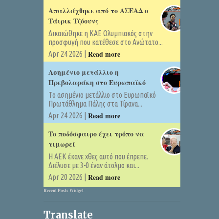
Απαλλάχθηκε από το ΑΣΕΑΔ ο
Τάιρικ Τζόουνς
Δικαιώθηκε η ΚΑΕ Ολυμπιακός στην
προσφυγή που κατέθεσε στο Ανώτατο...
Read more
Apr 24 2026 |
Ασημένιο μετάλλιο η
Πρεβολαράκη στο Ευρωπαϊκό
Tο ασημένιο μετάλλιο στο Ευρωπαϊκό
Πρωτάθλημα Πάλης στα Τίρανα...
Read more
Apr 24 2026 |
Το ποδόσφαιρο έχει τρόπο να
τιμωρεί
Η ΑΕΚ έκανε χθες αυτό που έπρεπε.
Διέλυσε με 3-0 έναν άτολμο και...
Read more
Apr 20 2026 |
Recent Posts Widget
Translate