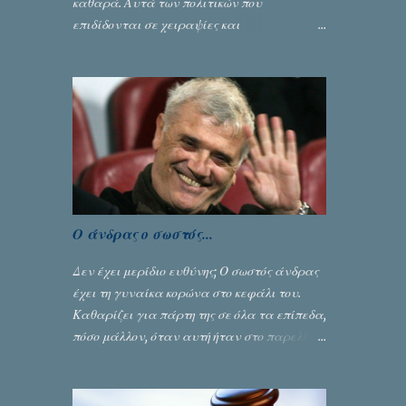
καθαρά. Αυτά των πολιτικών που
επιδίδονται σε χειραψίες και
πλουσιοπάροχες συναλλαγές είναι τα
βρώμικα. Σαν την ψυχή τους... Γράφει ο
Σταύρος Αλευρογιάννης
Ο άνδρας ο σωστός...
Δεν έχει μερίδιο ευθύνης; Ο σωστός άνδρας
έχει τη γυναίκα κορώνα στο κεφάλι του.
Καθαρίζει για πάρτη της σε όλα τα επίπεδα,
πόσο μάλλον, όταν αυτή ήταν στο παρελθόν
ένας από τους κυριότερους λόγους για την
δική του αναγνώριση... Γράφει ο Σταύρος
Αλευρογιάννης