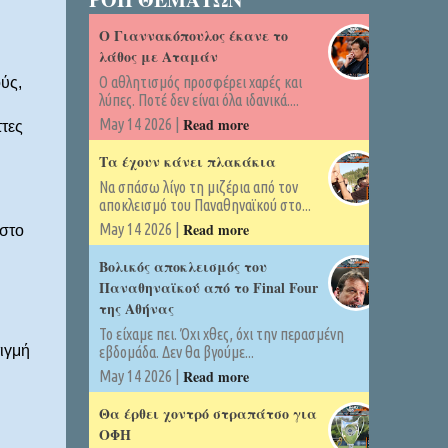
Ο Γιαννακόπουλος έκανε το
λάθος με Αταμάν
Ο αθλητισμός προσφέρει χαρές και
ύς,
λύπες. Ποτέ δεν είναι όλα ιδανικά....
Read more
May 14 2026 |
τες
Τα έχουν κάνει πλακάκια
Να σπάσω λίγο τη μιζέρια από τον
αποκλεισμό του Παναθηναϊκού στο...
Read more
May 14 2026 |
 στο
Βολικός αποκλεισμός του
Παναθηναϊκού από το Final Four
της Αθήνας
Το είχαμε πει. Όχι χθες, όχι την περασμένη
ιγμή
εβδομάδα. Δεν θα βγούμε...
Read more
May 14 2026 |
Θα έρθει χοντρό στραπάτσο για
ΟΦΗ