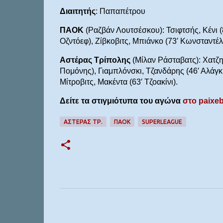
Διαιτητής
: Παπαπέτρου
ΠΑΟΚ
(Ραζβάν Λουτσέσκου): Τσιφτσής, Κένι (8
Οζντόεφ), Ζίβκοβιτς, Μπιάνκο (73′ Κωνσταντέλι
Αστέρας Τρίπολης
(Μίλαν Ράσταβατς): Χατζη
Πομόνης), Γιαμπλόνσκι, Τζανδάρης (46′ Αλάγκμ
Μίτροβιτς, Μακέντα (63′ Τζοακίνι).
Δείτε τα στιγμιότυπα του αγώνα
στο paixeb
ΑΣΤΕΡΑΣ ΤΡ.
ΠΑΟΚ
SUPERLEAGUE
Σ
χ