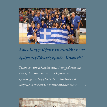
Μπερναλή, κρύβει ίσως ένα μεγάλο μέρος
του εκτροχιασμού της κοινωνίας μας...
Γράφει ο Σταύρος Αλευρογιάννης
Αποκάλυψη: Πήγαν να πετάξουν στο
δρόμο τις Εθνικές ομάδες Κωφών!!!
Τίμησαν την Ελλάδα παρά το χρέωμα της
διοργάνωσης και το... κράξιμο από το
ξενοδοχείο Όλη η Ελλάδα υποκλίθηκε στο
μεγαλείο της αντίστοιχης μπασκετικής
Εθνικής ομάδας Γυναικών με την
πανηγυρική κατάκτηση του ευρωπαϊκού
πρωταθλήματος κωφών που διεξήχθη στη