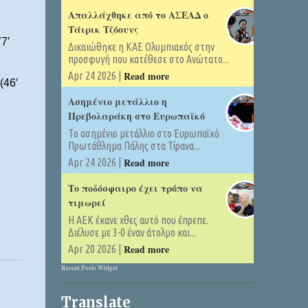
Απαλλάχθηκε από το ΑΣΕΑΔ ο
Τάιρικ Τζόουνς
7′
Δικαιώθηκε η ΚΑΕ Ολυμπιακός στην
προσφυγή που κατέθεσε στο Ανώτατο...
Read more
Apr 24 2026 |
(46′
Ασημένιο μετάλλιο η
Πρεβολαράκη στο Ευρωπαϊκό
Tο ασημένιο μετάλλιο στο Ευρωπαϊκό
Πρωτάθλημα Πάλης στα Τίρανα...
Read more
Apr 24 2026 |
Το ποδόσφαιρο έχει τρόπο να
τιμωρεί
Η ΑΕΚ έκανε χθες αυτό που έπρεπε.
Διέλυσε με 3-0 έναν άτολμο και...
Read more
Apr 20 2026 |
Recent Posts Widget
Translate