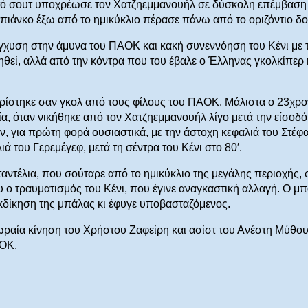
ατό σουτ υποχρέωσε τον Χατζηεμμανουήλ σε δύσκολη επέμβαση
Μπιάνκο έξω από το ημικύκλιο πέρασε πάνω από το οριζόντιο δο
ύγχυση στην άμυνα του ΠΑΟΚ και κακή συνεννόηση του Κένι με 
θεί, αλλά από την κόντρα που του έβαλε ο Έλληνας γκολκίπερ 
ρίστηκε σαν γκολ από τους φίλους του ΠΑΟΚ. Μάλιστα ο 23χρο
ία, όταν νικήθηκε από τον Χατζηεμμανουήλ λίγο μετά την είσοδό
ν, για πρώτη φορά ουσιαστικά, με την άστοχη κεφαλιά του Στέφ
λιά του Γερεμέγεφ, μετά τη σέντρα του Κένι στο 80′.
ντέλια, που σούταρε από το ημικύκλιο της μεγάλης περιοχής, 
 ο τραυματισμός του Κένι, που έγινε αναγκαστική αλλαγή. Ο μ
κδίκηση της μπάλας κι έφυγε υποβασταζόμενος.
 ωραία κίνηση του Χρήστου Ζαφείρη και ασίστ του Ανέστη Μύθου
ΑΟΚ.