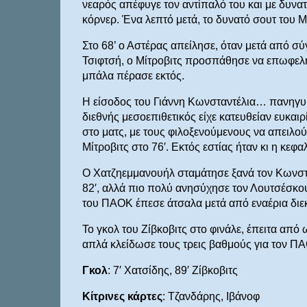
νεαρός απέφυγε τον αντίπαλό του και με δυν
κόρνερ. Ένα λεπτό μετά, το δυνατό σουτ του 
Στο 68’ ο Αστέρας απείλησε, όταν μετά από σ
Τσιφτσή, ο Μίτροβιτς προσπάθησε να επωφελη
μπάλα πέρασε εκτός.
Η είσοδος του Γιάννη Κωνσταντέλια… πανηγυ
διεθνής μεσοεπιθετικός είχε κατευθείαν ευκαιρ
στο ματς, με τους φιλοξενούμενους να απειλού
Μίτροβιτς στο 76′. Εκτός εστίας ήταν κι η κεφα
Ο Χατζηεμμανουήλ σταμάτησε ξανά τον Κωνστα
82′, αλλά πιο πολύ ανησύχησε τον Λουτσέσκου
του ΠΑΟΚ έπεσε άτσαλα μετά από εναέρια διε
Το γκολ του Ζίβκοβιτς στο φινάλε, έπειτα από
απλά κλείδωσε τους τρεις βαθμούς για τον Π
Γκολ
: 7′ Χατσίδης, 89′ Ζίβκοβιτς
Κίτρινες κάρτες
: Τζανδάρης, Ιβάνοφ