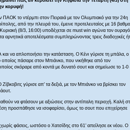
μαίνει πως αν κερδίσει την Κηφισιά την Τετάρτη (4/3) στη
ην κορυφή!
ον ΠΑΟΚ το ντέρμπι στον Πειραιά με τον Ολυμπιακό για την 24η
ρίπολης, από την πλευρά του, έμεινε προτελευταίος με 16 βαθμο
Κυριακή (8/3, 16:00) υποδέχεται σε must win αγώνα τον ουραγό
τα αρνητικά αποτελέσματα συμπληρώνοντας τρεις διαδοχικές ήτ
 και να απλοποιήσει την κατάσταση. Ο Κένι γύρισε τη μπάλα, ο
 ο οποίος πάσαρε στον Μπιάνκο, που νικήθηκε από τον
οποίος σκόραρε από κοντά με δυνατό σουτ και σημείωσε το 1-0
 Ζίβκοβιτς γύρισε απ’ τα δεξιά, με τον Μπιάνκο να βρίσκει τον
 άουτ.
αθούν να φτάσουν με αξιώσεις στην αντίπαλη περιοχή. Καλή στ
θέση προσπάθησε να ισοφαρίσει, όμως το σουτ που επιχείρησε
 χωρίς φάσεις, ωστόσο ο Χατσίδης στο 61’ απείλησε εκ νέου. Ο