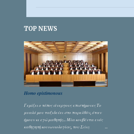
ό
λ
ι
TOP NEWS
α
Homo epistimonous
Γεμίζει ο τόπος άνεργους επιστήμονες Το
μυαλό μου ταξιδεύει στο παρελθόν, όταν
ήμουν κι εγώ μαθητής... Μία κουβέντα ενός
καθηγητή κοινωνιολογίας, του Σάκη