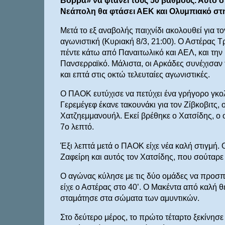
Βορρά» να φτάνει τους 50 βαθμούς. Αυτό ση
Νεάπολη θα φτάσει ΑΕΚ και Ολυμπιακό στ
Μετά το εξ αναβολής παιχνίδι ακολουθεί για τ
αγωνιστική (Κυριακή 8/3, 21:00). Ο Αστέρας Τ
πέντε κάτω από Παναιτωλικό και ΑΕΛ, και την 
Πανσερραϊκό. Μάλιστα, οι Αρκάδες συνέχισαν 
και επτά στις οκτώ τελευταίες αγωνιστικές.
Ο ΠΑΟΚ ευτύχισε να πετύχει ένα γρήγορο γκολ
Γερεμέγεφ έκανε τακουνάκι για τον Ζίβκοβιτς,
Χατζηεμμανουήλ. Εκεί βρέθηκε ο Χατσίδης, ο 
7ο λεπτό.
Έξι λεπτά μετά ο ΠΑΟΚ είχε νέα καλή στιγμή. Ο
Ζαφείρη και αυτός τον Χατσίδης, που σούταρε
Ο αγώνας κύλησε με τις δύο ομάδες να προσπ
είχε ο Αστέρας στο 40’. Ο Μακέντα από καλή 
σταμάτησε στα σώματα των αμυντικών.
Στο δεύτερο μέρος, το πρώτο τέταρτο ξεκίνησε