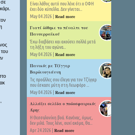
 σε
Είναι λάθος αυτό που λένε ότι ο ΟΦΗ
κάρι.
έχει δύο κύπελλα. Δεν γίνεται...
Read more
May 04 2026 |
τον
η
Γιατί δόθηκε το πέναλτι του
Πανσερραϊκού
Έχω διαβάσει και ακούσει πολλά μετά
νος
τη λήξη του αγώνα...
 του
Read more
May 04 2026 |
αν
Πανικός με Τζίγγερ
Βαρδινογιάννη
στο
Τις προάλλες σου έλεγα για τον Τζίγγερ
πακ
που έσκασε μύτη στη Λεωφόρο ...
Read more
May 04 2026 |
,
Αλλάζει σελίδα ο ποδοσφαιρικός
Άρης
Η Θεσσαλονίκη βοά. Κανένας, όμως,
δεν μιλά. Τους λένε, ουχί ακόμα, θα...
Read more
Apr 24 2026 |