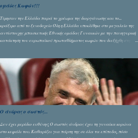
ομάδες Κωφών!!!
Τίμησαν την Ελλάδα παρά το χρέωμα της διοργάνωσης και το...
κράξιμο από το ξενοδοχείο Όλη η Ελλάδα υποκλίθηκε στο μεγαλείο της
αντίστοιχης μπασκετικής Εθνικής ομάδας Γυναικών με την πανηγυρική
κατάκτηση του ευρωπαϊκού πρωταθλήματος κωφών που διεξήχθη στη
Θεσσανολίκη τις προηγουμενες ημέρες. Πίσω από την λάμψη και την
αποθέωση που γνώρισαν τα κορίτσια της Αθηνάς Ζέρβα με την πορεία
τους που ολοκληρώθηκε με τη νίκη τους στον τελικό επί της Λιθουανίας,
υπάρχουν και τα δυσάρεστα. Τα πολύ δυσάρεστα...
Ο άνδρας ο σωστός...
Δεν έχει μερίδιο ευθύνης; Ο σωστός άνδρας έχει τη γυναίκα κορώνα
στο κεφάλι του. Καθαρίζει για πάρτη της σε όλα τα επίπεδα, πόσο