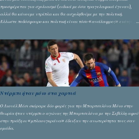
προσφέρεται για σχολιασμό (ειδικά με όσα τραγελαφικά έγιναν),
αλλά θα κάνουμε ντρίπλα και θα ασχοληθούμε με την πολιτική.
Άλλωστε ποδόσφαιρο και πολιτική είναι τόσο «ανάλαφρες» ενότητες
που δίνουν τροφή για πικάντικες συζητήσεις. Του Σταύρου
Αλευρογιάννη
Ντέρμπι ήταν μόνο στα χαρτιά
Ο Λιονέλ Μέσι σκόραρε δύο φορές για την Μπαρτσελόνα Μόνο στην
θεωρία ήταν ντέρμπι ο αγώνας της Μπαρτσελόνα με την Σεβίλλη αφού
στην πράξη οι «μπλαουγκράνα» έδειξαν την ανωτερότητα τους σαν
ομάδα.