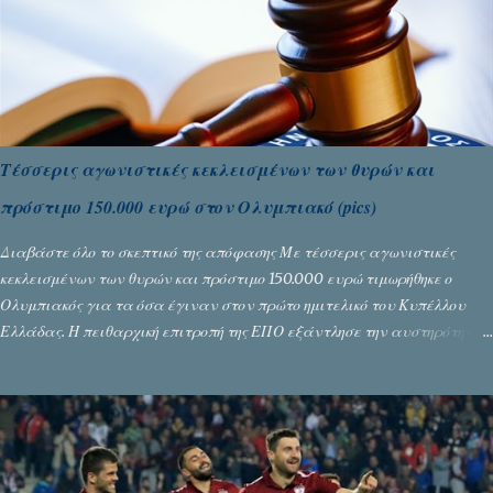
Τέσσερις αγωνιστικές κεκλεισμένων των θυρών και
πρόστιμο 150.000 ευρώ στον Ολυμπιακό (pics)
Διαβάστε όλο το σκεπτικό της απόφασης Με τέσσερις αγωνιστικές
κεκλεισμένων των θυρών και πρόστιμο 150.000 ευρώ τιμωρήθηκε ο
Ολυμπιακός για τα όσα έγιναν στον πρώτο ημιτελικό του Κυπέλλου
Ελλάδας. Η πειθαρχική επιτροπή της ΕΠΟ εξάντλησε την αυστηρότητά
της, περισσότερο λόγω του ντόρου που δημιούργησαν τα ελεγχόμενα
ΜΜΕ, αλλά σε κάθε περίπτωση δεν επέβαλε ποινή αφαίρεσης βαθμών,
όπως απαιτούσαν, αφού κάτι τέτοιο δεν ήταν εφικτό, σύμφωνα με τα
στοιχεία...