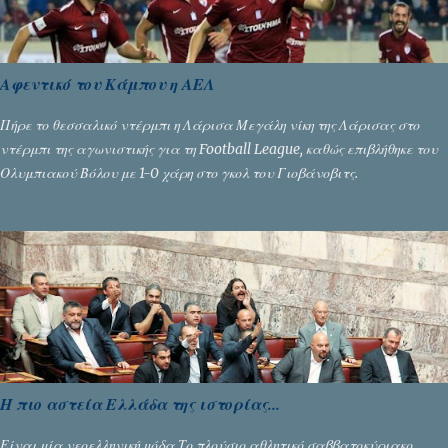
Αφεντικό του Κάμπου η ΑΕΛ
Πήρε το θεσσαλικό ντέρμπι η Λάρισα Μεγάλη νίκη της Λάρισας στο
ντέρμπι της αγωνιστικής για τη Football League, καθώς επιβλήθηκε του
Ολυμπιακού Βόλου με 1-0 χάρη στο γκολ του Γιοβάνοβιτς.
Η πιο αστεία Ελλάδα της ιστορίας...
Είναι μία νεοελληνική μόδα Το πλούσιο αθλητικό σαββατοκύριακο