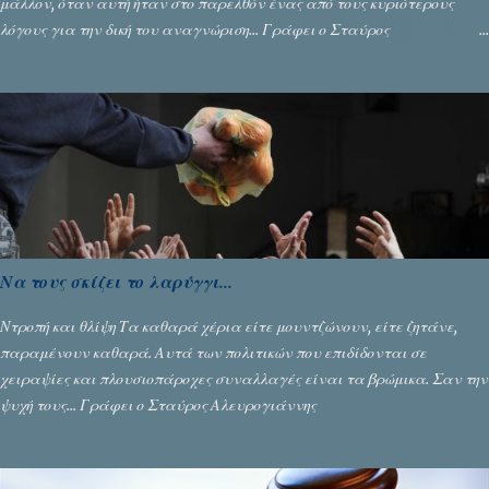
μάλλον, όταν αυτή ήταν στο παρελθόν ένας από τους κυριότερους
λόγους για την δική του αναγνώριση... Γράφει ο Σταύρος
Αλευρογιάννης
Να τους σκίζει το λαρύγγι...
Ντροπή και θλίψη Τα καθαρά χέρια είτε μουντζώνουν, είτε ζητάνε,
παραμένουν καθαρά. Αυτά των πολιτικών που επιδίδονται σε
χειραψίες και πλουσιοπάροχες συναλλαγές είναι τα βρώμικα. Σαν την
ψυχή τους... Γράφει ο Σταύρος Αλευρογιάννης