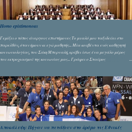
Homo epistimonous
Γεμίζει ο τόπος άνεργους επιστήμονες Το μυαλό μου ταξιδεύει στο
παρελθόν, όταν ήμουν κι εγώ μαθητής... Μία κουβέντα ενός καθηγητή
κοινωνιολογίας, του Σάκη Μπερναλή, κρύβει ίσως ένα μεγάλο μέρος
του εκτροχιασμού της κοινωνίας μας... Γράφει ο Σταύρος
Αλευρογιάννης
Αποκάλυψη: Πήγαν να πετάξουν στο δρόμο τις Εθνικές