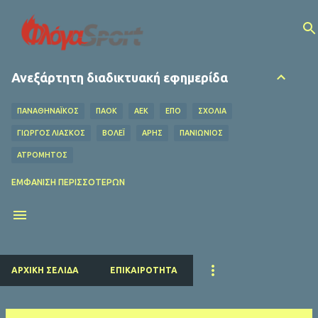
Μετάβαση στο κύριο περιεχόμενο
Ανεξάρτητη διαδικτυακή εφημερίδα
ΠΑΝΑΘΗΝΑΪΚΟΣ
ΠΑΟΚ
ΑΕΚ
ΕΠΟ
ΣΧΌΛΙΑ
ΓΙΩΡΓΟΣ ΛΙΑΣΚΟΣ
ΒΌΛΕΪ
ΑΡΗΣ
ΠΑΝΙΩΝΙΟΣ
ΑΤΡΟΜΗΤΟΣ
ΟΦΗ
ΛΕΒΑΔΕΙΑΚΟΣ
MEDIA
ΧΆΝΤΜΠΟΛ
ΕΜΦΆΝΙΣΗ ΠΕΡΙΣΣΌΤΕΡΩΝ
Ο ΦΥΛΑΡΟΎΧΑΣ
ΑΦΙΕΡΏΜΑΤΑ
ΝΤΊΝΟΣ ΚΟΎΛΗΣ
ΗΡΑΚΛΗΣ
EUROLEAGUE
FIFA
ΜΠΑΡΤΣΕΛΟΝΑ
ΔΗΜΉΤΡΗΣ ΚΟΥΜΟΥΡΤΖΉΣ
ΕΠΣ ΠΕΙΡΑΙΆ
ΕΣΗΕΑ
ΠΣΑΤ
ΕΘΝΙΚΟΣ
ΡΕΑΛ ΜΑΔΡΙΤΗΣ
ΠΑΡΙ ΣΕΝ ΖΕΡΜΕΝ
ΚΟΛΎΜΒΗΣΗ
ΑΡΧΙΚΉ ΣΕΛΊΔΑ
ΕΠΙΚΑΙΡΌΤΗΤΑ
ΛΙΒΕΡΠΟΥΛ
ΜΑΝΤΣΕΣΤΕΡ ΓΙΟΥΝΑΪΤΕΝΤ
ΜΠΑΓΕΡΝ ΜΟΝΑΧΟΥ
ΜΑΝΤΣΕΣΤΕΡ ΣΙΤΙ
ΤΣΕΛΣΙ
ΑΡΣΕΝΑΛ
ΑΤΛΕΤΙΚΟ ΜΑΔΡΙΤΗΣ