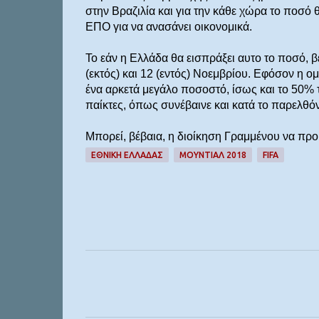
στην Βραζιλία και για την κάθε χώρα το ποσό 
ΕΠΟ για να ανασάνει οικονομικά.
Το εάν η Ελλάδα θα εισπράξει αυτο το ποσό, β
(εκτός) και 12 (εντός) Νοεμβρίου. Εφόσον η ομά
ένα αρκετά μεγάλο ποσοστό, ίσως και το 50% τ
παίκτες, όπως συνέβαινε και κατά το παρελθόν 
Μπορεί, βέβαια, η διοίκηση Γραμμένου να προβ
ΕΘΝΙΚΗ ΕΛΛΑΔΑΣ
ΜΟΥΝΤΙΆΛ 2018
FIFA
Σ
χ
ό