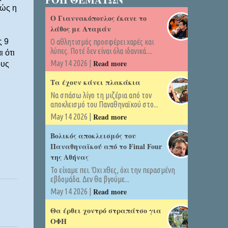
πώς η
Ο Γιαννακόπουλος έκανε το
λάθος με Αταμάν
ς 9
Ο αθλητισμός προσφέρει χαρές και
λύπες. Ποτέ δεν είναι όλα ιδανικά....
ι ότι
Read more
May 14 2026 |
ους
Τα έχουν κάνει πλακάκια
Να σπάσω λίγο τη μιζέρια από τον
αποκλεισμό του Παναθηναϊκού στο...
Read more
May 14 2026 |
Βολικός αποκλεισμός του
Παναθηναϊκού από το Final Four
της Αθήνας
Το είχαμε πει. Όχι χθες, όχι την περασμένη
εβδομάδα. Δεν θα βγούμε...
Read more
May 14 2026 |
Θα έρθει χοντρό στραπάτσο για
ΟΦΗ