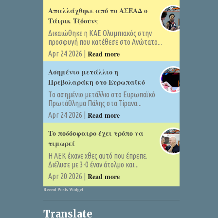
Απαλλάχθηκε από το ΑΣΕΑΔ ο
Τάιρικ Τζόουνς
Δικαιώθηκε η ΚΑΕ Ολυμπιακός στην
προσφυγή που κατέθεσε στο Ανώτατο...
Read more
Apr 24 2026 |
Ασημένιο μετάλλιο η
Πρεβολαράκη στο Ευρωπαϊκό
Tο ασημένιο μετάλλιο στο Ευρωπαϊκό
Πρωτάθλημα Πάλης στα Τίρανα...
Read more
Apr 24 2026 |
Το ποδόσφαιρο έχει τρόπο να
τιμωρεί
Η ΑΕΚ έκανε χθες αυτό που έπρεπε.
Διέλυσε με 3-0 έναν άτολμο και...
Read more
Apr 20 2026 |
Recent Posts Widget
Translate