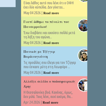
Είναι λάθος αυτό που λένε ότι ο ΟΦΗ
έχει δύο κύπελλα. Δεν γίνεται...
Read more
May 04 2026 |
Γιατί δόθηκε το πέναλτι του
Πανσερραϊκού
Έχω διαβάσει και ακούσει πολλά μετά
τη λήξη του αγώνα...
Read more
May 04 2026 |
Πανικός με Τζίγγερ
Βαρδινογιάννη
Τις προάλλες σου έλεγα για τον Τζίγγερ
που έσκασε μύτη στη Λεωφόρο ...
Read more
May 04 2026 |
Αλλάζει σελίδα ο ποδοσφαιρικός
Άρης
Η Θεσσαλονίκη βοά. Κανένας, όμως,
δεν μιλά. Τους λένε, ουχί ακόμα, θα...
Read more
Apr 24 2026 |