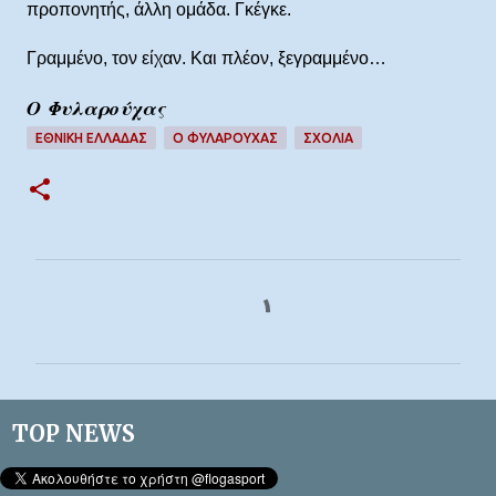
προπονητής, άλλη ομάδα. Γκέγκε.
Γραμμένο, τον είχαν. Και πλέον, ξεγραμμένο…
Ο Φυλαρούχας
ΕΘΝΙΚΗ ΕΛΛΑΔΑΣ
Ο ΦΥΛΑΡΟΎΧΑΣ
ΣΧΌΛΙΑ
Σ
χ
ό
λ
ι
TOP NEWS
α