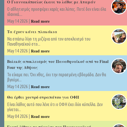
Ο Γιαννακόπουλος έκανε το λάθος με Αταμάν
Ο αθλητισμός προσφέρει χαρές και λύπες. Ποτέ δεν είναι όλα
ιδανικά....
Read more
May 14 2026 |
Τα έχουν κάνει πλακάκια
Να σπάσω λίγο τη μιζέρια από τον αποκλεισμό του
Παναθηναϊκού στο...
Read more
May 14 2026 |
Βολικός αποκλεισμός του Παναθηναϊκού από το Final
Four της Αθήνας
Το είχαμε πει. Όχι χθες, όχι την περασμένη εβδομάδα. Δεν θα
βγούμε...
Read more
May 14 2026 |
Θα έρθει χοντρό στραπάτσο για ΟΦΗ
Είναι λάθος αυτό που λένε ότι ο ΟΦΗ έχει δύο κύπελλα. Δεν
γίνεται...
Read more
May 04 2026 |
Γιατί δόθηκε το πέναλτι του Πανσερραϊκού