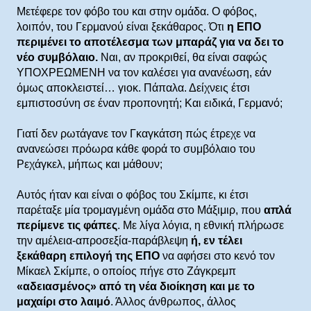
Μετέφερε τον φόβο του και στην ομάδα. Ο φόβος,
λοιπόν, του Γερμανού είναι ξεκάθαρος. Ότι
η ΕΠΟ
περιμένει το αποτέλεσμα των μπαράζ για να δει το
νέο συμβόλαιο.
Ναι, αν προκριθεί, θα είναι σαφώς
ΥΠΟΧΡΕΩΜΕΝΗ να τον καλέσει για ανανέωση, εάν
όμως αποκλειστεί… γιοκ. Πάπαλα. Δείχνεις έτσι
εμπιστοσύνη σε έναν προπονητή; Και ειδικά, Γερμανό;
Γιατί δεν ρωτάγανε τον Γκαγκάτση πώς έτρεχε να
ανανεώσει πρόωρα κάθε φορά το συμβόλαιο του
Ρεχάγκελ, μήπως και μάθουν;
Αυτός ήταν και είναι ο φόβος του Σκίμπε, κι έτσι
παρέταξε μία τρομαγμένη ομάδα στο Μάξιμιρ, που
απλά
περίμενε τις φάπες
. Με λίγα λόγια, η εθνική πλήρωσε
την αμέλεια-απροσεξία-παράβλεψη
ή, εν τέλει
ξεκάθαρη επιλογή της ΕΠΟ
να αφήσει στο κενό τον
Μίκαελ Σκίμπε, ο οποίος πήγε στο Ζάγκρεμπ
«αδειασμένος» από τη νέα διοίκηση και με το
μαχαίρι στο λαιμό
. Άλλος άνθρωπος, άλλος