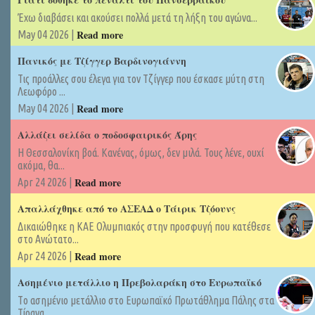
Έχω διαβάσει και ακούσει πολλά μετά τη λήξη του αγώνα...
Read more
May 04 2026 |
Πανικός με Τζίγγερ Βαρδινογιάννη
Τις προάλλες σου έλεγα για τον Τζίγγερ που έσκασε μύτη στη
Λεωφόρο ...
Read more
May 04 2026 |
Αλλάζει σελίδα ο ποδοσφαιρικός Άρης
Η Θεσσαλονίκη βοά. Κανένας, όμως, δεν μιλά. Τους λένε, ουχί
ακόμα, θα...
Read more
Apr 24 2026 |
Απαλλάχθηκε από το ΑΣΕΑΔ ο Τάιρικ Τζόουνς
Δικαιώθηκε η ΚΑΕ Ολυμπιακός στην προσφυγή που κατέθεσε
στο Ανώτατο...
Read more
Apr 24 2026 |
Ασημένιο μετάλλιο η Πρεβολαράκη στο Ευρωπαϊκό
Tο ασημένιο μετάλλιο στο Ευρωπαϊκό Πρωτάθλημα Πάλης στα
Τίρανα...