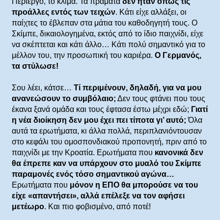
Περίεργο, το κλίμα. Τα πράματα
δεν ήταν όπως τις
προάλλες εντός των τειχών
. Κάτι είχε αλλάξει, οι
παίχτες το έβλεπαν στα μάτια του καθοδηγητή τους. Ο
Σκίμπε, δικαιολογημένα, εκτός από το ίδιο παιχνίδι, είχε
να σκέπτεται και κάτι άλλο… Κάτι πολύ σημαντικό για το
μέλλον του, την προσωπική του καριέρα.
Ο Γερμανός,
τα στύλωσε!
Σου λέει, κάτσε…
Τί περιμένουν, δηλαδή, για να μου
ανανεώσουν το συμβόλαιο;
Δεν τους φτάνει που τους
έκανα ξανά ομάδα και τους έφτασα έστω μέχρι εδώ;
Γιατί
η νέα διοίκηση δεν μου έχει πει τίποτα γι’ αυτό;
Όλα
αυτά τα ερωτήματα, κι άλλα πολλά, περιπλανιόντουσαν
στο κεφάλι του ομοσπονδιακού προπονητή, πριν από το
παιχνίδι με την Κροατία. Ερωτήματα που
κανονικά δεν
θα έπρεπε καν να υπάρχουν στο μυαλό του Σκίμπε
παραμονές ενός τόσο σημαντικού αγώνα…
Ερωτήματα που
μόνον η ΕΠΟ θα μπορούσε να του
είχε «απαντήσει», αλλά επέλεξε να τον αφήσει
μετέωρο
. Και πιο φοβισμένο, από ποτέ!