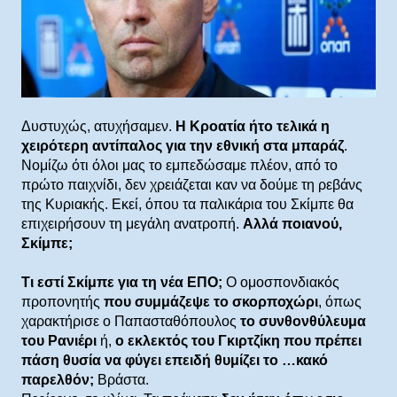
Δυστυχώς, ατυχήσαμεν.
Η Κροατία ήτο τελικά η
χειρότερη αντίπαλος για την εθνική στα μπαράζ
.
Νομίζω ότι όλοι μας το εμπεδώσαμε πλέον, από το
πρώτο παιχνίδι, δεν χρειάζεται καν να δούμε τη ρεβάνς
της Κυριακής. Εκεί, όπου τα παλικάρια του Σκίμπε θα
επιχειρήσουν τη μεγάλη ανατροπή.
Αλλά ποιανού,
Σκίμπε;
Τι εστί Σκίμπε για τη νέα ΕΠΟ;
Ο ομοσπονδιακός
προπονητής
που συμμάζεψε το σκορποχώρι
, όπως
χαρακτήρισε ο Παπασταθόπουλος
το συνθονθύλευμα
του Ρανιέρι
ή,
ο εκλεκτός του Γκιρτζίκη που πρέπει
πάση θυσία να φύγει επειδή θυμίζει το …κακό
παρελθόν;
Βράστα.