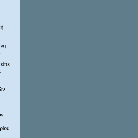
κή
ένη
.
 είπε
,
ών
ον
βρίου