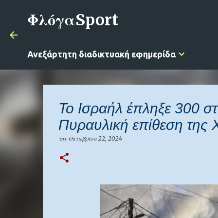
ΦλόγαSport
Ανεξάρτητη διαδικτυακή εφημερίδα
Το Ισραήλ έπληξε 300 σ
Πυραυλική επίθεση της 
την
Οκτωβρίου 22, 2024