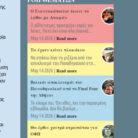
σης
Ο Γιαννακόπουλος έκανε το
λάθος με Αταμάν
Ο αθλητισμός προσφέρει χαρές και
λύπες. Ποτέ δεν είναι όλα ιδανικά....
ρία
Read more
May 14 2026 |
Τα έχουν κάνει πλακάκια
Να σπάσω λίγο τη μιζέρια από τον
α
αποκλεισμό του Παναθηναϊκού στο...
αυση
Read more
May 14 2026 |
χει
ίον
Βολικός αποκλεισμός του
Παναθηναϊκού από το Final Four
της Αθήνας
ας
Το είχαμε πει. Όχι χθες, όχι την περασμένη
εβδομάδα. Δεν θα βγούμε...
Read more
May 14 2026 |
αι
Θα έρθει χοντρό στραπάτσο για
ν
ΟΦΗ