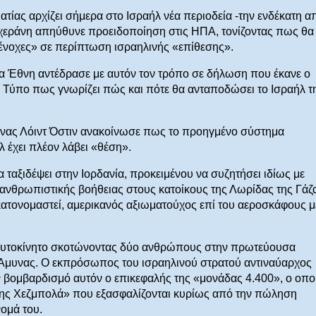
τίας αρχίζει σήμερα στο Ισραήλ νέα περιοδεία -την ενδέκατη α
Τεχεράνη απηύθυνε προειδοποίηση στις ΗΠΑ, τονίζοντας πως θα
νένοχες» σε περίπτωση ισραηλινής «επίθεσης».
α Έθνη αντέδρασε με αυτόν τον τρόπο σε δήλωση που έκανε ο
ν Τύπο πως γνωρίζει πώς και πότε θα ανταποδώσει το Ισραήλ τ
υνας Λόιντ Όστιν ανακοίνωσε πως το προηγμένο σύστημα
 έχει πλέον λάβει «θέση».
α ταξιδέψει στην Ιορδανία, προκειμένου να συζητήσει ιδίως με
ανθρωπιστικής βοήθειας στους κατοίκους της Λωρίδας της Γάζ
ατονομαστεί, αμερικανός αξιωματούχος επί του αεροσκάφους μ
 αυτοκίνητο σκοτώνοντας δύο ανθρώπους στην πρωτεύουσα
Άμυνας. Ο εκπρόσωπος του ισραηλινού στρατού αντιναύαρχος
ν βομβαρδισμό αυτόν ο επικεφαλής της «μονάδας 4.400», ο οπο
 της Χεζμπολά» που εξασφαλίζονται κυρίως από την πώληση
ομά του.