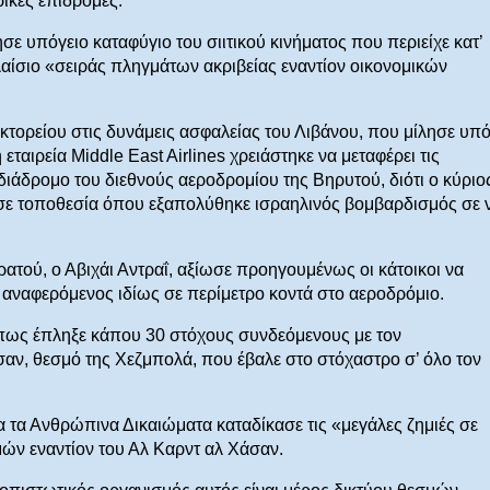
ικές επιδρομές.
ε υπόγειο καταφύγιο του σιιτικού κινήματος που περιείχε κατ’
αίσιο «σειράς πληγμάτων ακριβείας εναντίον οικονομικών
τορείου στις δυνάμεις ασφαλείας του Λιβάνου, που μίλησε υπό
εταιρεία Middle East Airlines χρειάστηκε να μεταφέρει τις
ιάδρομο του διεθνούς αεροδρομίου της Βηρυτού, διότι ο κύριο
 σε τοποθεσία όπου εξαπολύθηκε ισραηλινός βομβαρδισμός σε ν
ού, ο Αβιχάι Αντραΐ, αξίωσε προηγουμένως οι κάτοικοι να
, αναφερόμενος ιδίως σε περίμετρο κοντά στο αεροδρόμιο.
πως έπληξε κάπου 30 στόχους συνδεόμενους με τον
αν, θεσμό της Χεζμπολά, που έβαλε στο στόχαστρο σ’ όλο τον
α Ανθρώπινα Δικαιώματα καταδίκασε τις «μεγάλες ζημιές σε
μών εναντίον του Αλ Καρντ αλ Χάσαν.