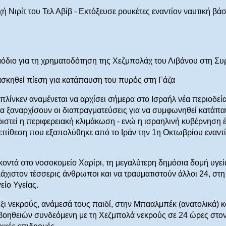
 Νιρίτ του Τελ Αβίβ - Eκτόξευσε ρουκέτες εναντίον ναυτική βά
όδιο για τη χρηματοδότηση της Χεζμπολάχ του Λιβάνου στη Συ
ασκηθεί πίεση για κατάπαυση του πυρός στη Γάζα
ίνκεν αναμένεται να αρχίσει σήμερα στο Ισραήλ νέα περιοδεί
να ξαναρχίσουν οι διαπραγματεύσεις για να συμφωνηθεί κατάπ
ιστεί η περιφερειακή κλιμάκωση - ενώ η ισραηλινή κυβέρνηση έ
επίθεση που εξαπολύθηκε από το Ιράν την 1η Οκτωβρίου εναντ
κοντά στο νοσοκομείο Χαρίρι, τη μεγαλύτερη δημόσια δομή υγεί
χιστον τέσσερις άνθρωποι και να τραυματιστούν άλλοι 24, στη
είο Υγείας.
ξι νεκρούς, ανάμεσά τους παιδί, στην Μπααλμπέκ (ανατολικά) κ
βοηθειών συνδεόμενη με τη Χεζμπολά νεκρούς σε 24 ώρες στο