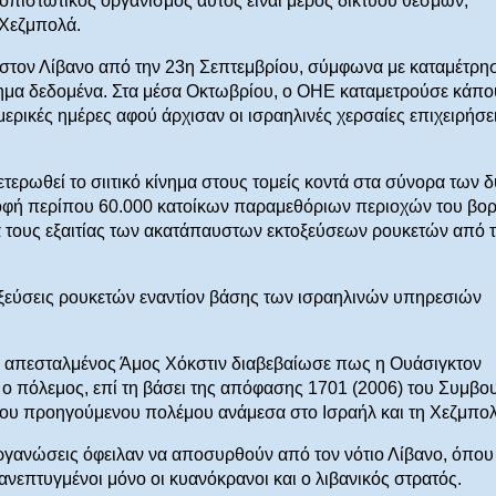
οπιστωτικός οργανισμός αυτός είναι μέρος δικτύου θεσμών,
 Χεζμπολά.
στον Λίβανο από την 23η Σεπτεμβρίου, σύμφωνα με καταμέτρη
σημα δεδομένα. Στα μέσα Οκτωβρίου, ο ΟΗΕ καταμετρούσε κάπο
ερικές ημέρες αφού άρχισαν οι ισραηλινές χερσαίες επιχειρήσε
ετερωθεί το σιιτικό κίνημα στους τομείς κοντά στα σύνορα των 
ροφή περίπου 60.000 κατοίκων παραμεθόριων περιοχών του βο
α τους εξαιτίας των ακατάπαυστων εκτοξεύσεων ρουκετών από 
οξεύσεις ρουκετών εναντίον βάσης των ισραηλινών υπηρεσιών
ός απεσταλμένος Άμος Χόκστιν διαβεβαίωσε πως η Ουάσιγκτον
» ο πόλεμος, επί τη βάσει της απόφασης 1701 (2006) του Συμβο
του προηγούμενου πολέμου ανάμεσα στο Ισραήλ και τη Χεζμπολ
οργανώσεις όφειλαν να αποσυρθούν από τον νότιο Λίβανο, όπου
 ανεπτυγμένοι μόνο οι κυανόκρανοι και ο λιβανικός στρατός.