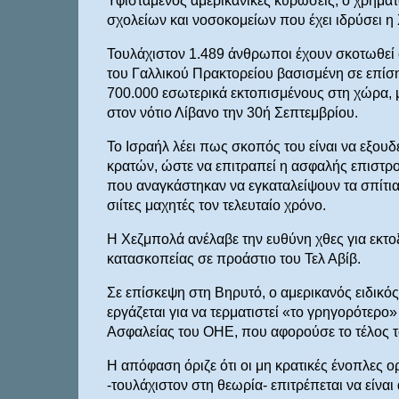
Υφιστάμενος αμερικανικές κυρώσεις, ο χρηματ
σχολείων και νοσοκομείων που έχει ιδρύσει η
Τουλάχιστον 1.489 άνθρωποι έχουν σκοτωθεί 
του Γαλλικού Πρακτορείου βασισμένη σε επί
700.000 εσωτερικά εκτοπισμένους στη χώρα, μ
στον νότιο Λίβανο την 30ή Σεπτεμβρίου.
Το Ισραήλ λέει πως σκοπός του είναι να εξουδ
κρατών, ώστε να επιτραπεί η ασφαλής επιστ
που αναγκάστηκαν να εγκαταλείψουν τα σπίτι
σιίτες μαχητές τον τελευταίο χρόνο.
Η Χεζμπολά ανέλαβε την ευθύνη χθες για εκτ
κατασκοπείας σε προάστιο του Τελ Αβίβ.
Σε επίσκεψη στη Βηρυτό, ο αμερικανός ειδικ
εργάζεται για να τερματιστεί «το γρηγορότερο
Ασφαλείας του ΟΗΕ, που αφορούσε το τέλος 
Η απόφαση όριζε ότι οι μη κρατικές ένοπλες 
-τουλάχιστον στη θεωρία- επιτρέπεται να είναι