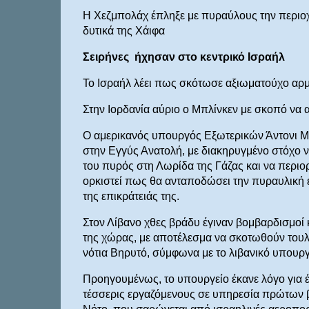
Η Χεζμπολάχ έπληξε με πυραύλους την περιοχή
δυτικά της Χάιφα
Σειρήνες ήχησαν στο κεντρικό Ισραήλ
Το Ισραήλ λέει πως σκότωσε αξιωματούχο αρμ
Στην Ιορδανία αύριο ο Μπλίνκεν με σκοπό να 
Ο αμερικανός υπουργός Εξωτερικών Άντονι Μπλ
στην Εγγύς Ανατολή, με διακηρυγμένο στόχο 
του πυρός στη Λωρίδα της Γάζας και να περιορ
ορκιστεί πως θα ανταποδώσει την πυραυλική 
της επικράτειάς της.
Στον Λίβανο χθες βράδυ έγιναν βομβαρδισμοί 
της χώρας, με αποτέλεσμα να σκοτωθούν τουλά
νότια Βηρυτό, σύμφωνα με το λιβανικό υπουργ
Προηγουμένως, το υπουργείο έκανε λόγο για έ
τέσσερις εργαζόμενους σε υπηρεσία πρώτων 