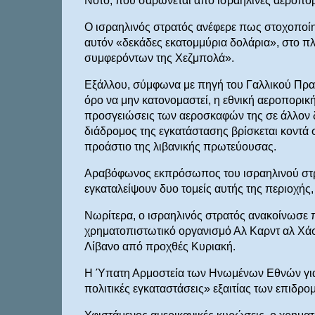
Νότο, που σαρώνεται από ισραηλινές αεροπορ
Ο ισραηλινός στρατός ανέφερε πως στοχοποίησ
αυτόν «δεκάδες εκατομμύρια δολάρια», στο πλ
συμφερόντων της Χεζμπολά».
Εξάλλου, σύμφωνα με πηγή του Γαλλικού Πρακ
όρο να μην κατονομαστεί, η εθνική αεροπορική 
προσγειώσεις των αεροσκαφών της σε άλλον δ
διάδρομος της εγκατάστασης βρίσκεται κοντά
προάστιο της λιβανικής πρωτεύουσας.
Αραβόφωνος εκπρόσωπος του ισραηλινού στρατ
εγκαταλείψουν δυο τομείς αυτής της περιοχής
Νωρίτερα, ο ισραηλινός στρατός ανακοίνωσε 
χρηματοπιστωτικό οργανισμό Αλ Καρντ αλ Χάσ
Λίβανο από προχθές Κυριακή.
Η Ύπατη Αρμοστεία των Ηνωμένων Εθνών για τ
πολιτικές εγκαταστάσεις» εξαιτίας των επιδρο