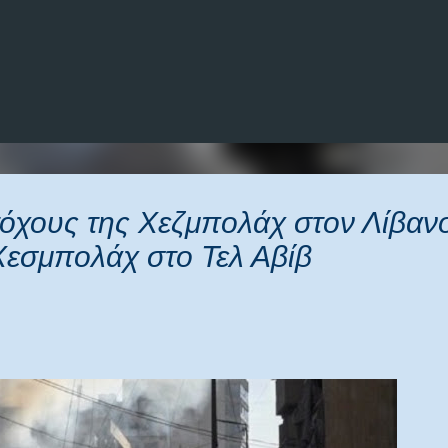
Μετάβαση στο κύριο περιεχόμενο
τόχους της Χεζμπολάχ στον Λίβανο
Χεσμπολάχ στο Τελ Αβίβ