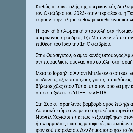
Καθώς ο επικεφαλής της αμερικανικής διπλωμα
τον Οκτώβριο του 2023- στην περιφέρεια, η 
φέρουν «την πλήρη ευθύνη» και θα είναι «συ
Η ιρανική διπλωματική αποστολή στα Ηνωμέν
αμερικανός πρόεδρος Τζο Μπάιντεν: είπε στο
επίθεση του Ιράν την 1η Οκτωβρίου.
Στην Ουάσιγκτον, ο αμερικανός υπουργός Άμ
αντιπυραυλικής άμυνας που εστάλη στο Ισραήλ
Μετά το Ισραήλ, ο Άντονι Μπλίνκεν σκοπεύει ν
ιορδανούς αξιωματούχους για τις παραδόσεις 
δήλωσε χθες στον Τύπο, υπό τον όρο να μην κ
οποίο ταξιδεύει ο ΥΠΕΞ των ΗΠΑ.
Στη Συρία, ισραηλινός βομβαρδισμός έπληξε
Δαμασκό, σύμφωνα με το συριακό υπουργείο 
Ντανιέλ Χαγκάρι είπε πως «εξαλείφθηκε» στο
ήταν αρμόδιος «για τις μεταφορές κεφαλαίων
ιρανικού πετρελαίου. Δεν δημοσιοποίησε το όν