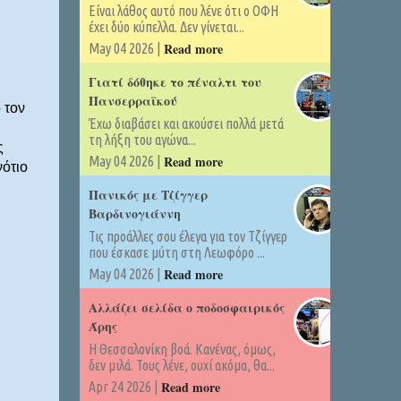
Είναι λάθος αυτό που λένε ότι ο ΟΦΗ
έχει δύο κύπελλα. Δεν γίνεται...
Read more
May 04 2026 |
Γιατί δόθηκε το πέναλτι του
Πανσερραϊκού
 τον
Έχω διαβάσει και ακούσει πολλά μετά
τη λήξη του αγώνα...
ς
Read more
May 04 2026 |
ότιο
Πανικός με Τζίγγερ
Βαρδινογιάννη
Τις προάλλες σου έλεγα για τον Τζίγγερ
που έσκασε μύτη στη Λεωφόρο ...
Read more
May 04 2026 |
Αλλάζει σελίδα ο ποδοσφαιρικός
Άρης
Η Θεσσαλονίκη βοά. Κανένας, όμως,
δεν μιλά. Τους λένε, ουχί ακόμα, θα...
Read more
Apr 24 2026 |