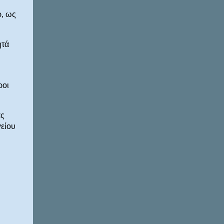
ρ, ως
ητά
ροι
ας
γείου