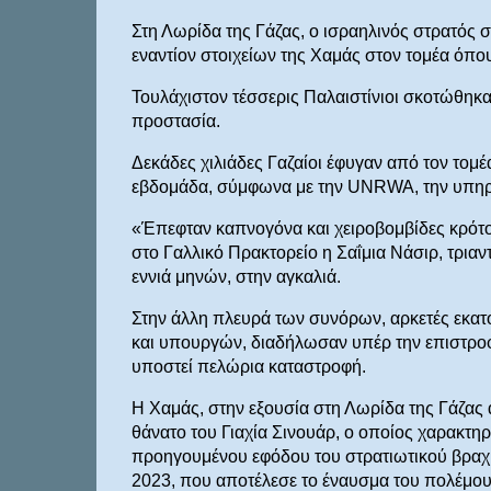
Στη Λωρίδα της Γάζας, ο ισραηλινός στρατός 
εναντίον στοιχείων της Χαμάς στον τομέα όπου
Τουλάχιστον τέσσερις Παλαιστίνιοι σκοτώθηκα
προστασία.
Δεκάδες χιλιάδες Γαζαίοι έφυγαν από τον τομ
εβδομάδα, σύμφωνα με την UNRWA, την υπηρ
«Έπεφταν καπνογόνα και χειροβομβίδες κρότου
στο Γαλλικό Πρακτορείο η Σαΐμια Νάσιρ, τριαν
εννιά μηνών, στην αγκαλιά.
Στην άλλη πλευρά των συνόρων, αρκετές εκατ
και υπουργών, διαδήλωσαν υπέρ την επιστροφ
υποστεί πελώρια καταστροφή.
Η Χαμάς, στην εξουσία στη Λωρίδα της Γάζας 
θάνατο του Γιαχία Σινουάρ, ο οποίος χαρακτη
προηγουμένου εφόδου του στρατιωτικού βραχίο
2023, που αποτέλεσε το έναυσμα του πολέμου