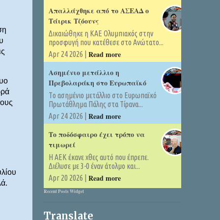
Απαλλάχθηκε από το ΑΣΕΑΔ ο
Τάιρικ Τζόουνς
ση
Δικαιώθηκε η ΚΑΕ Ολυμπιακός στην
υ
προσφυγή που κατέθεσε στο Ανώτατο...
ις
Read more
Apr 24 2026 |
Ασημένιο μετάλλιο η
δυο
Πρεβολαράκη στο Ευρωπαϊκό
ρρά
Tο ασημένιο μετάλλιο στο Ευρωπαϊκό
τους
Πρωτάθλημα Πάλης στα Τίρανα...
Read more
Apr 24 2026 |
Το ποδόσφαιρο έχει τρόπο να
τιμωρεί
Η ΑΕΚ έκανε χθες αυτό που έπρεπε.
Διέλυσε με 3-0 έναν άτολμο και...
υλίου
Read more
Apr 20 2026 |
ά.
Recent Posts Widget
Translate