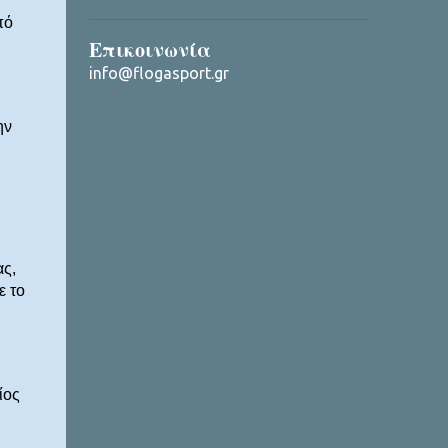
πό
Επικοινωνία
info@flogasport.gr
ην
ας,
ε το
ίος