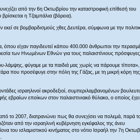
συνεχίζει από την 6η Οκτωβρίου την καταστροφική επίθεσή του
 βρίσκεται η Τζαμπάλια (βόρεια).
ν εκεί σε βομβαρδισμούς χθες Δευτέρα, σύμφωνα με την πολιτι
έα, όπου είχαν παγιδευτεί κάπου 400.000 άνθρωποι την περασμ
εσία των Ηνωμένων Εθνών για τους παλαιστίνιους πρόσφυγες
-λάμψης, φύγαμε με τα παιδιά μας χωρίς να πάρουμε τίποτα»,
τάρα που προσέφυγε στην πόλη της Γάζας, με τη μικρή κόρη της
οντάδες ισραηλινοί ακροδεξιοί, συμπεριλαμβανομένων βουλευτ
ής εβραίων εποίκων στον παλαιστινιακό θύλακο, ο οποίος έχει
από το 2007, διατρανώνει πως θα συνεχίσει να πολεμά, παρά τ
ριζόταν από την ισραηλινή κυβέρνηση εγκέφαλος της άνευ
να του ισλαμιστικού κινήματος στο νότιο Ισραήλ την 7η Οκτω
.