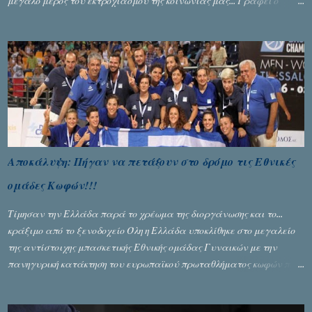
μεγάλο μέρος του εκτροχιασμού της κοινωνίας μας... Γράφει ο
Σταύρος Αλευρογιάννης
Αποκάλυψη: Πήγαν να πετάξουν στο δρόμο τις Εθνικές
ομάδες Κωφών!!!
Τίμησαν την Ελλάδα παρά το χρέωμα της διοργάνωσης και το...
κράξιμο από το ξενοδοχείο Όλη η Ελλάδα υποκλίθηκε στο μεγαλείο
της αντίστοιχης μπασκετικής Εθνικής ομάδας Γυναικών με την
πανηγυρική κατάκτηση του ευρωπαϊκού πρωταθλήματος κωφών που
διεξήχθη στη Θεσσανολίκη τις προηγουμενες ημέρες. Πίσω από την
λάμψη και την αποθέωση που γνώρισαν τα κορίτσια της Αθηνάς