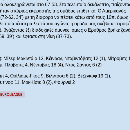
ο να ολοκληρώνεται στο 67-53. Στο τελευταίο δεκάλεπτο, παίζοντα
 ήταν ο κύριος εκφραστής της ομάδας επιθετικά. Ο Αμερικανός
 (72-62, 34') με τη διαφορά να πέφτει κάτω από τους 10π. όμως 
τελευταία τέσσερα λεπτά του αγώνα, η ομάδα μας ανέβασε στροφ
), βγάζοντας έξι διαδοχικές άμυνες, όμως ο Ερυθρός βρήκε ξαν
9, 39') και έφτασε στη νίκη (87-73).
 Μίλερ-ΜακΙντάιρ 12, Κέινααν, Νταβιντόβατς 12 (1), Μίτροβιτς 
υμ, Πλάβσιτς 4, Νέντοβιτς 18 (4), Ντος Σάντος 6 (2)
4, Ουίλιαμς-Γκος 9, Βιλντόσα 6 (2), Βεζένκοφ 19 (1),
υτίνοφ 11, ΜακΚίσικ 8 (2), Φουρνιέ 2
EUROLEAGUE