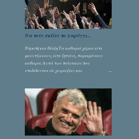
Αλευρογιάννη
Να τους σκίζει το λαρύγγι...
Ντροπή και θλίψη Τα καθαρά χέρια είτε
μουντζώνουν, είτε ζητάνε, παραμένουν
καθαρά. Αυτά των πολιτικών που
επιδίδονται σε χειραψίες και
πλουσιοπάροχες συναλλαγές είναι τα
βρώμικα. Σαν την ψυχή τους... Γράφει ο
Σταύρος Αλευρογιάννης