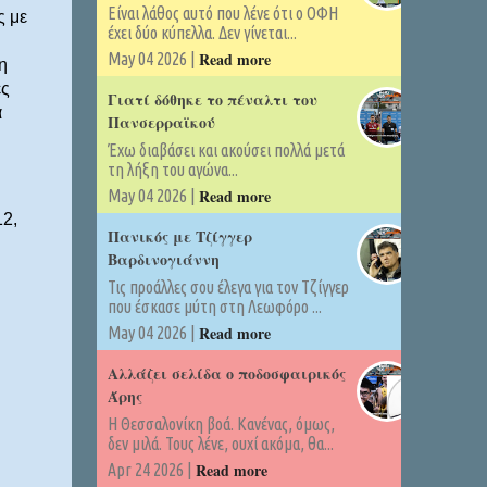
Είναι λάθος αυτό που λένε ότι ο ΟΦΗ
ς με
έχει δύο κύπελλα. Δεν γίνεται...
Read more
May 04 2026 |
η
ές
Γιατί δόθηκε το πέναλτι του
ά
Πανσερραϊκού
Έχω διαβάσει και ακούσει πολλά μετά
τη λήξη του αγώνα...
Read more
May 04 2026 |
12,
Πανικός με Τζίγγερ
Βαρδινογιάννη
Τις προάλλες σου έλεγα για τον Τζίγγερ
που έσκασε μύτη στη Λεωφόρο ...
Read more
May 04 2026 |
Αλλάζει σελίδα ο ποδοσφαιρικός
Άρης
Η Θεσσαλονίκη βοά. Κανένας, όμως,
δεν μιλά. Τους λένε, ουχί ακόμα, θα...
Read more
Apr 24 2026 |