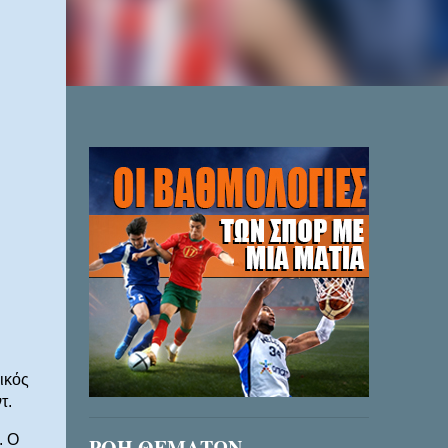
ικός
ντ.
. Ο
ΡΟΗ ΘΕΜΑΤΩΝ