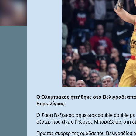
Ο Ολυμπιακός ηττήθηκε στο Βελιγράδι από 
Ευρωλίγκας.
Ο Σάσα Βεζένκοφ σημείωσε double double με 1
σέντερ που είχε ο Γιώργος Μπαρτζώκας στη δι
Πρώτος σκόρερ της ομάδας του Βελιγραδίου αν