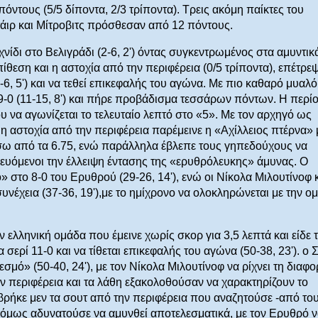
όντους (5/5 δίποντα, 2/3 τρίποντα). Τρεις ακόμη παίκτες του
τάιρ και Μίτροβιτς πρόσθεσαν από 12 πόντους.
νίδι στο Βελιγράδι (2-6, 2') όντας συγκεντρωμένος στα αμυντικ
ίθεση και η αστοχία από την περιφέρεια (0/5 τρίποντα), επέτρε
-6, 5') και να τεθεί επικεφαλής του αγώνα. Με πιο καθαρό μυαλό
 9-0 (11-15, 8') και πήρε προβάδισμα τεσσάρων πόντων. Η περί
 να αγωνίζεται το τελευταίο λεπτό στο «5». Με τον αρχηγό ως
 η αστοχία από την περιφέρεια παρέμεινε η «Αχίλλειος πτέρνα» 
σω από τα 6.75, ενώ παράλληλα έβλεπε τους γηπεδούχους να
ευόμενοι την έλλειψη έντασης της «ερυθρόλευκης» άμυνας. Ο
» στο 8-0 του Ερυθρού (29-26, 14'), ενώ οι Νίκολα Μιλουτίνοφ 
νέχεια (37-36, 19'),με το ημίχρονο να ολοκληρώνεται με την ο
 ελληνική ομάδα που έμεινε χωρίς σκορ για 3,5 λεπτά και είδε 
 σερί 11-0 και να τίθεται επικεφαλής του αγώνα (50-38, 23'). ο 
σμό» (50-40, 24'), με τον Νίκολα Μιλουτίνοφ να ρίχνει τη διαφο
ην περιφέρεια και τα λάθη εξακολοθούσαν να χαρακτηρίζουν το
 βρήκε μεν τα σουτ από την περιφέρεια που αναζητούσε -από το
)- όμως αδυνατούσε να αμυνθεί αποτελεσματικά, με τον Ερυθρό 