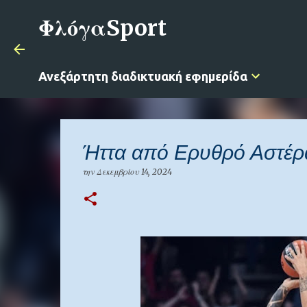
ΦλόγαSport
Ανεξάρτητη διαδικτυακή εφημερίδα
Ήττα από Ερυθρό Αστέρα
την
Δεκεμβρίου 14, 2024