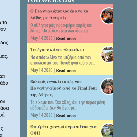
Ο Γιαννακόπουλος έκανε το
λάθος με Αταμάν
ά το
Ο αθλητισμός προσφέρει χαρές και
ψαν
λύπες. Ποτέ δεν είναι όλα ιδανικά....
Read more
May 14 2026 |
οδος
Τα έχουν κάνει πλακάκια
μας.
Να σπάσω λίγο τη μιζέρια από τον
αποκλεισμό του Παναθηναϊκού στο...
Read more
May 14 2026 |
και
Βολικός αποκλεισμός του
μάδα
Παναθηναϊκού από το Final Four
της Αθήνας
τον
Το είχαμε πει. Όχι χθες, όχι την περασμένη
εβδομάδα. Δεν θα βγούμε...
Σάσα
Read more
ρά
May 14 2026 |
Θα έρθει χοντρό στραπάτσο για
υς
ΟΦΗ
να