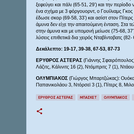
ξεφεύγει και πάλι (65-51, 29') και την περίοδ
ένα σχήμα με 3 φόργουορντ, ο Γουίλιαμς Γκος
έδωσε σκορ (69-58, 33') και ασίστ στον Πίτερς
άμυνα δεν είχε την απαιτούμενη ένταση. Στα 
στην άμυνα και με υπομονή μείωσε (75-68, 37'
λύσεις επιθετικά δια χειρός Nταβίντοβατς (82- 6
Δεκάλεπτο: 19-17, 39-38, 67-53, 87-73
ΕΡΥΘΡΟΣ ΑΣΤΕΡΑΣ
(Γιάννης Σφαιρόπουλος):
Λάζιτς, Κάλινιτς 16 (2), Ντόμπριτς 7 (1), Ντάο
ΟΛΥΜΠΙΑΚΟΣ
(Γιώργος Μπαρτζώκας): Ουόκαπ 
Παπανικολάου 3, Ντόρσεϊ 3 (1), Πίτερς 8, Μιλο
ΕΡΥΘΡΟΣ ΑΣΤΕΡΑΣ
ΜΠΆΣΚΕΤ
ΟΛΥΜΠΙΑΚΟΣ