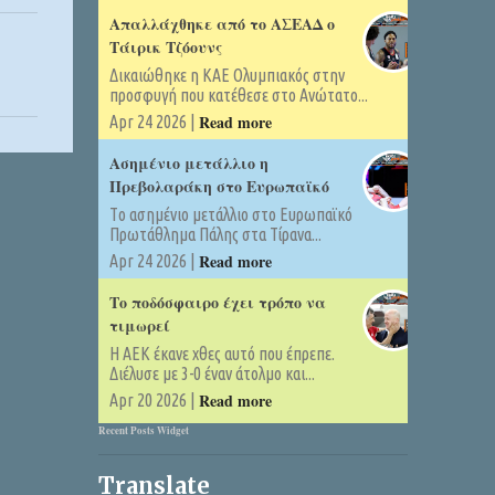
Απαλλάχθηκε από το ΑΣΕΑΔ ο
Τάιρικ Τζόουνς
Δικαιώθηκε η ΚΑΕ Ολυμπιακός στην
προσφυγή που κατέθεσε στο Ανώτατο...
Read more
Apr 24 2026 |
Ασημένιο μετάλλιο η
Πρεβολαράκη στο Ευρωπαϊκό
Tο ασημένιο μετάλλιο στο Ευρωπαϊκό
Πρωτάθλημα Πάλης στα Τίρανα...
Read more
Apr 24 2026 |
Το ποδόσφαιρο έχει τρόπο να
τιμωρεί
Η ΑΕΚ έκανε χθες αυτό που έπρεπε.
Διέλυσε με 3-0 έναν άτολμο και...
Read more
Apr 20 2026 |
Recent Posts Widget
Translate