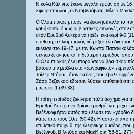
Νίκολα Κάλινιτς έκανε μεγάλη εμφάνιση με 16 π
Σφαιρόπουλου, οι Νταβιντόβατς, Μίλερ-ΜακΙν
Ο Ολυμπιακός μπορεί να ξεκίνησε καλά το παιχ
καθήκοντα, όμως οι βιαστικές επιλογές στην επ
στον Ερυθρό Αστέρα να τρέξει ένα σερί 9-0 (11
επίθεση, ο Ολυμπιακός «έτρεξε» ένα δικό του
έκλεισε στο 19-17, με τον Κώστα Παπανικολάου
σέντερ ξεκίνησε και η δεύτερη περίοδος, όπου
Ο Ολυμπιακός δεν μπορούσε να βρει σκορ πί
βάζουν την μπάλα στο «ζωγραφιστό» εκμεταλλ
Ταίλερ Ντόρσεϊ ήταν εκείνος που έβαλε «φρένο
Σάσα Βεζένκοφ έδωσαν λύσεις επιθετικά στη συ
μας στο -1 (39-38).
Η τρίτη περίοδος ξεκίνησε πολύ άσχημα για την
Ερυθρό Αστέρα να βρίσκει ρυθμό, να τρέχει ένα
Βεζένκοφ ήταν αυτός που έλυσε τον «γόρδιο δε
κάτω από τους 10π. (50-42). Η αστοχία από τ
επιθετικό παιχνίδι της ελληνικής ομαδας, που
Βεζένκοβ, Βιλντόσα και ΜακΚίσικ (58-51, 27'