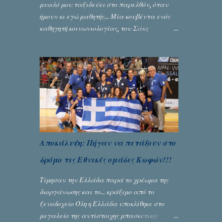
μυαλό μου ταξιδεύει στο παρελθόν, όταν
ήμουν κι εγώ μαθητής... Μία κουβέντα ενός
καθηγητή κοινωνιολογίας, του Σάκη
Μπερναλή, κρύβει ίσως ένα μεγάλο μέρος
του εκτροχιασμού της κοινωνίας μας...
Γράφει ο Σταύρος Αλευρογιάννης
Αποκάλυψη: Πήγαν να πετάξουν στο
δρόμο τις Εθνικές ομάδες Κωφών!!!
Τίμησαν την Ελλάδα παρά το χρέωμα της
διοργάνωσης και το... κράξιμο από το
ξενοδοχείο Όλη η Ελλάδα υποκλίθηκε στο
μεγαλείο της αντίστοιχης μπασκετικής