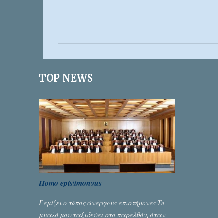
Σ
χ
ό
λ
ι
TOP NEWS
α
Homo epistimonous
Γεμίζει ο τόπος άνεργους επιστήμονες Το
μυαλό μου ταξιδεύει στο παρελθόν, όταν