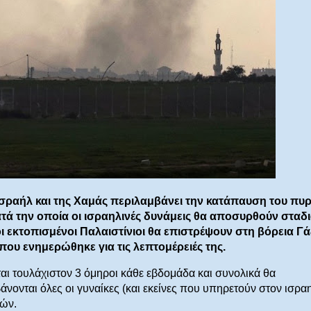
Ισραήλ και της Χαμάς περιλαμβάνει την κατάπαυση του πυ
κατά την οποία οι ισραηλινές δυνάμεις θα αποσυρθούν σταδ
οι εκτοπισμένοι Παλαιστίνιοι θα επιστρέψουν στη βόρεια Γά
ου ενημερώθηκε για τις λεπτομέρειές της.
ι τουλάχιστον 3 όμηροι κάθε εβδομάδα και συνολικά θα
ονται όλες οι γυναίκες (και εκείνες που υπηρετούν στον ισρα
τών.