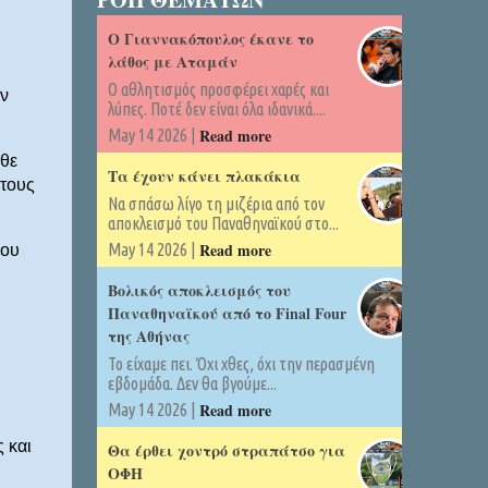
Ο Γιαννακόπουλος έκανε το
λάθος με Αταμάν
Ο αθλητισμός προσφέρει χαρές και
ν
λύπες. Ποτέ δεν είναι όλα ιδανικά....
Read more
May 14 2026 |
άθε
Τα έχουν κάνει πλακάκια
 τους
Να σπάσω λίγο τη μιζέρια από τον
αποκλεισμό του Παναθηναϊκού στο...
Read more
May 14 2026 |
που
Βολικός αποκλεισμός του
Παναθηναϊκού από το Final Four
της Αθήνας
Το είχαμε πει. Όχι χθες, όχι την περασμένη
εβδομάδα. Δεν θα βγούμε...
Read more
May 14 2026 |
 και
Θα έρθει χοντρό στραπάτσο για
ΟΦΗ