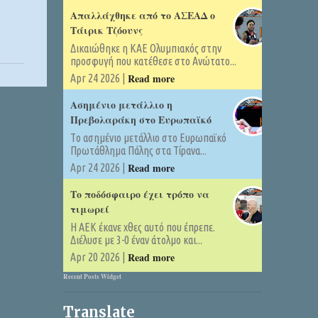
Απαλλάχθηκε από το ΑΣΕΑΔ ο
Τάιρικ Τζόουνς
Δικαιώθηκε η ΚΑΕ Ολυμπιακός στην
προσφυγή που κατέθεσε στο Ανώτατο...
Read more
Apr 24 2026 |
Ασημένιο μετάλλιο η
Πρεβολαράκη στο Ευρωπαϊκό
Tο ασημένιο μετάλλιο στο Ευρωπαϊκό
Πρωτάθλημα Πάλης στα Τίρανα...
Read more
Apr 24 2026 |
Το ποδόσφαιρο έχει τρόπο να
τιμωρεί
Η ΑΕΚ έκανε χθες αυτό που έπρεπε.
Διέλυσε με 3-0 έναν άτολμο και...
Read more
Apr 20 2026 |
Recent Posts Widget
Translate