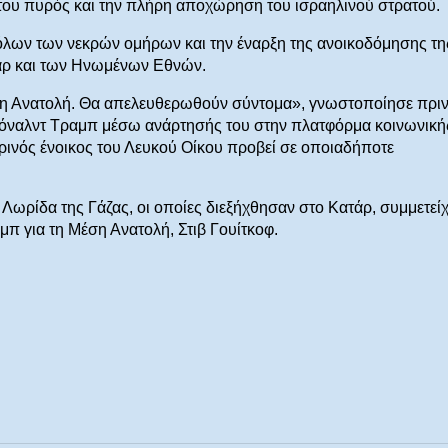
 του πυρός και την πλήρη αποχώρηση του ισραηλινού στρατού.
 όλων των νεκρών ομήρων και την έναρξη της ανοικοδόμησης τη
τάρ και των Ηνωμένων Εθνών.
ση Ανατολή. Θα απελευθερωθούν σύντομα», γνωστοποίησε πρι
όναλντ Τραμπ μέσω ανάρτησής του στην πλατφόρμα κοινωνική
ρινός ένοικος του Λευκού Οίκου προβεί σε οποιαδήποτε
τη Λωρίδα της Γάζας, οι οποίες διεξήχθησαν στο Κατάρ, συμμετεί
μπ για τη Μέση Ανατολή, Στιβ Γουίτκοφ.