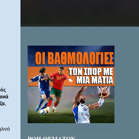
ρός
ιακά
ζα,
ηλινό
ΡΟΗ ΘΕΜΑΤΩΝ