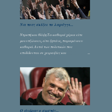
Να τους σκίζει το λαρύγγι...
Ντροπή και θλίψη Τα καθαρά χέρια είτε
μουντζώνουν, είτε ζητάνε, παραμένουν
καθαρά. Αυτά των πολιτικών που
επιδίδονται σε χειραψίες και
πλουσιοπάροχες συναλλαγές είναι τα
βρώμικα. Σαν την ψυχή τους... Γράφει ο
Σταύρος Αλευρογιάννης
Ο άνδρας ο σωστός...