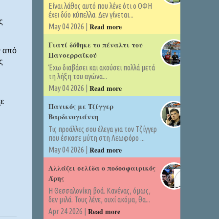
Είναι λάθος αυτό που λένε ότι ο ΟΦΗ
έχει δύο κύπελλα. Δεν γίνεται...
ς
Read more
May 04 2026 |
Γιατί δόθηκε το πέναλτι του
ν από
Πανσερραϊκού
ς
Έχω διαβάσει και ακούσει πολλά μετά
τη λήξη του αγώνα...
Read more
May 04 2026 |
χε
Πανικός με Τζίγγερ
Βαρδινογιάννη
Τις προάλλες σου έλεγα για τον Τζίγγερ
που έσκασε μύτη στη Λεωφόρο ...
Read more
May 04 2026 |
Αλλάζει σελίδα ο ποδοσφαιρικός
Άρης
Η Θεσσαλονίκη βοά. Κανένας, όμως,
δεν μιλά. Τους λένε, ουχί ακόμα, θα...
Read more
Apr 24 2026 |