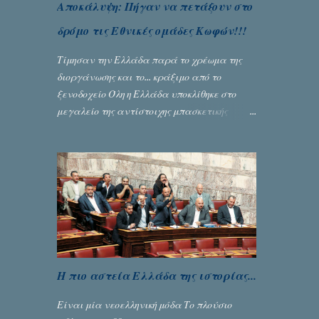
Αποκάλυψη: Πήγαν να πετάξουν στο
δρόμο τις Εθνικές ομάδες Κωφών!!!
Τίμησαν την Ελλάδα παρά το χρέωμα της
διοργάνωσης και το... κράξιμο από το
ξενοδοχείο Όλη η Ελλάδα υποκλίθηκε στο
μεγαλείο της αντίστοιχης μπασκετικής
Εθνικής ομάδας Γυναικών με την
πανηγυρική κατάκτηση του ευρωπαϊκού
πρωταθλήματος κωφών που διεξήχθη στη
Θεσσανολίκη τις προηγουμενες ημέρες. Πίσω
από την λάμψη και την αποθέωση που
γνώρισαν τα κορίτσια της Αθηνάς Ζέρβα με
την πορεία τους που ολοκληρώθηκε με τη νίκη
τους στον τελικό επί της Λιθουανίας,
υπάρχουν και τα δυσάρεστα. Τα πολύ
Η πιο αστεία Ελλάδα της ιστορίας...
δυσάρεστα...
Είναι μία νεοελληνική μόδα Το πλούσιο