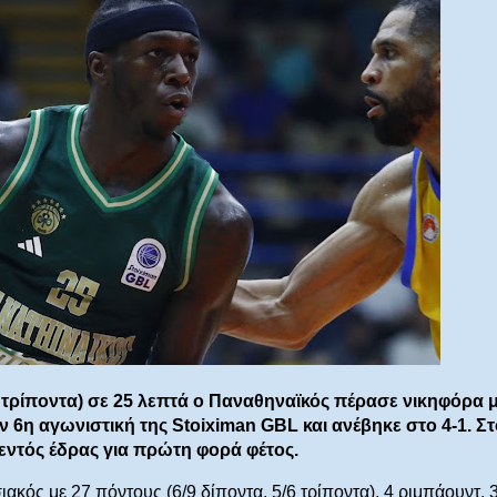
/6 τρίποντα) σε 25 λεπτά ο Παναθηναϊκός πέρασε νικηφόρα 
ν 6η αγωνιστική της Stoiximan GBL και ανέβηκε στο 4-1. Στ
 εντός έδρας για πρώτη φορά φέτος.
κός με 27 πόντους (6/9 δίποντα, 5/6 τρίποντα), 4 ριμπάουντ, 