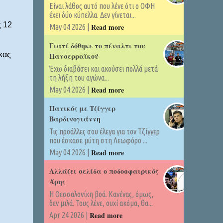
Είναι λάθος αυτό που λένε ότι ο ΟΦΗ
έχει δύο κύπελλα. Δεν γίνεται...
ς 12
Read more
May 04 2026 |
Γιατί δόθηκε το πέναλτι του
κας
Πανσερραϊκού
Έχω διαβάσει και ακούσει πολλά μετά
τη λήξη του αγώνα...
Read more
May 04 2026 |
Πανικός με Τζίγγερ
Βαρδινογιάννη
Τις προάλλες σου έλεγα για τον Τζίγγερ
που έσκασε μύτη στη Λεωφόρο ...
Read more
May 04 2026 |
Αλλάζει σελίδα ο ποδοσφαιρικός
Άρης
Η Θεσσαλονίκη βοά. Κανένας, όμως,
δεν μιλά. Τους λένε, ουχί ακόμα, θα...
Read more
Apr 24 2026 |