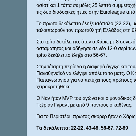
ασίστ και 1 τάπα σε μόλις 25 λεπτά συμμετοχής
τις δύο διαδοχικές ήττες στην Euroleague απ
Το πρώτο δεκάλεπτο έληξε ισόπαλο (22-22), μ
ταλαιπωρούν τον πρωταθλητή Ελλάδας στη θέσ
Στο τρίτο δεκάλεπτο, όταν ο Χάρις με 8 συνεχ
ασταμάτητος και οδήγησε σε νέο 12-0 σερί τω
τρίτο δεκάλεπτο έληξε στο 56-67.
Στην τέταρτη περίοδο η διαφορά άγγιξε και του
Παναθηναϊκό να ελέγχει απόλυτα το ματς. Ο 
Παπαγεωργίου για να πετύχει τους πρώτους τ
χειροκροτήθηκε.
Ο Ναν ήταν MVP του αγώνα και ο μοναδικός δ
Τζέριαν Γκραντ με από 9 πόντους ο καθένας.
Για το Περιστέρι, πρώτος σκόρερ ήταν ο Χάρις
Τα δεκάλεπτα: 22-22, 43-48, 56-67, 72-89