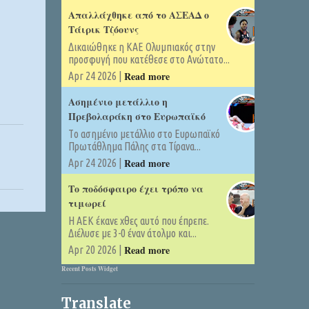
Απαλλάχθηκε από το ΑΣΕΑΔ ο
Τάιρικ Τζόουνς
Δικαιώθηκε η ΚΑΕ Ολυμπιακός στην
προσφυγή που κατέθεσε στο Ανώτατο...
Read more
Apr 24 2026 |
Ασημένιο μετάλλιο η
Πρεβολαράκη στο Ευρωπαϊκό
Tο ασημένιο μετάλλιο στο Ευρωπαϊκό
Πρωτάθλημα Πάλης στα Τίρανα...
Read more
Apr 24 2026 |
Το ποδόσφαιρο έχει τρόπο να
τιμωρεί
Η ΑΕΚ έκανε χθες αυτό που έπρεπε.
Διέλυσε με 3-0 έναν άτολμο και...
Read more
Apr 20 2026 |
Recent Posts Widget
Translate