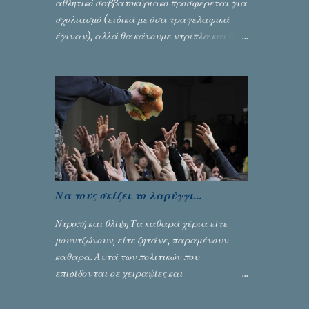
αθλητικό σαββατοκύριακο προσφέρεται για
σχολιασμό (ειδικά με όσα τραγελαφικά
έγιναν), αλλά θα κάνουμε ντρίπλα και θα
ασχοληθούμε με την πολιτική. Άλλωστε
ποδόσφαιρο και πολιτική είναι τόσο
«ανάλαφρες» ενότητες που δίνουν τροφή
για πικάντικες συζητήσεις. Του Σταύρου
Αλευρογιάννη
Να τους σκίζει το λαρύγγι...
Ντροπή και θλίψη Τα καθαρά χέρια είτε
μουντζώνουν, είτε ζητάνε, παραμένουν
καθαρά. Αυτά των πολιτικών που
επιδίδονται σε χειραψίες και
πλουσιοπάροχες συναλλαγές είναι τα
βρώμικα. Σαν την ψυχή τους... Γράφει ο