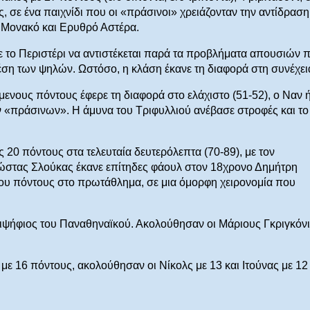
, σε ένα παιχνίδι που οι «πράσινοι» χρειάζονταν την αντίδραση
ό Μονακό και Ερυθρό Αστέρα.
ε το Περιστέρι να αντιστέκεται παρά τα προβλήματα απουσιών 
η των ψηλών. Ωστόσο, η κλάση έκανε τη διαφορά στη συνέχει
όμενους πόντους έφερε τη διαφορά στο ελάχιστο (51-52), ο Ναν 
ν «πράσινων». Η άμυνα του Τριφυλλιού ανέβασε στροφές και το
ς 20 πόντους στα τελευταία δευτερόλεπτα (70-89), με τον
Κώστας Σλούκας έκανε επίτηδες φάουλ στον 18χρονο Δημήτρη
ου πόντους στο πρωτάθλημα, σε μια όμορφη χειρονομία που
ιψήφιος του Παναθηναϊκού. Ακολούθησαν οι Μάριους Γκριγκόνι
 με 16 πόντους, ακολούθησαν οι Νίκολς με 13 και Ιτούνας με 12