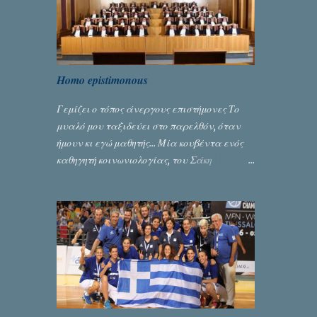
Homo epistimonous
Γεμίζει ο τόπος άνεργους επιστήμονες Το
μυαλό μου ταξιδεύει στο παρελθόν, όταν
ήμουν κι εγώ μαθητής... Μία κουβέντα ενός
καθηγητή κοινωνιολογίας, του Σάκη
Μπερναλή, κρύβει ίσως ένα μεγάλο μέρος
του εκτροχιασμού της κοινωνίας μας...
Γράφει ο Σταύρος Αλευρογιάννης