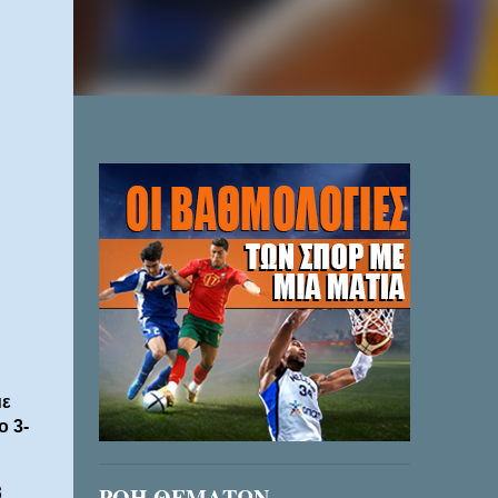
με
ο 3-
3
ΡΟΗ ΘΕΜΑΤΩΝ