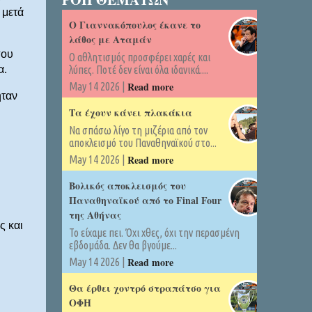
 μετά
Ο Γιαννακόπουλος έκανε το
λάθος με Αταμάν
που
Ο αθλητισμός προσφέρει χαρές και
α.
λύπες. Ποτέ δεν είναι όλα ιδανικά....
Read more
May 14 2026 |
ήταν
Τα έχουν κάνει πλακάκια
Να σπάσω λίγο τη μιζέρια από τον
αποκλεισμό του Παναθηναϊκού στο...
Read more
May 14 2026 |
Βολικός αποκλεισμός του
Παναθηναϊκού από το Final Four
της Αθήνας
ς και
Το είχαμε πει. Όχι χθες, όχι την περασμένη
εβδομάδα. Δεν θα βγούμε...
Read more
May 14 2026 |
Θα έρθει χοντρό στραπάτσο για
ΟΦΗ