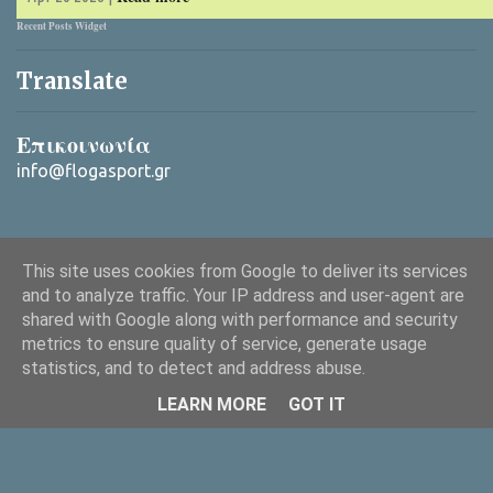
Recent Posts Widget
Translate
Επικοινωνία
info@flogasport.gr
This site uses cookies from Google to deliver its services
and to analyze traffic. Your IP address and user-agent are
shared with Google along with performance and security
metrics to ensure quality of service, generate usage
Από το Blogger
statistics, and to detect and address abuse.
Copyright © 2025 ΦλόγαSport (flogasport.gr), All rights reserved
LEARN MORE
GOT IT