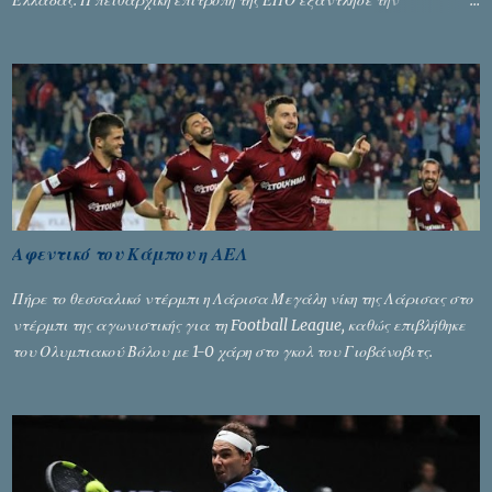
αυστηρότητά της, περισσότερο λόγω του ντόρου που δημιούργησαν
τα ελεγχόμενα ΜΜΕ, αλλά σε κάθε περίπτωση δεν επέβαλε ποινή
αφαίρεσης βαθμών, όπως απαιτούσαν, αφού κάτι τέτοιο δεν ήταν
εφικτό, σύμφωνα με τα στοιχεία...
Αφεντικό του Κάμπου η ΑΕΛ
Πήρε το θεσσαλικό ντέρμπι η Λάρισα Μεγάλη νίκη της Λάρισας στο
ντέρμπι της αγωνιστικής για τη Football League, καθώς επιβλήθηκε
του Ολυμπιακού Βόλου με 1-0 χάρη στο γκολ του Γιοβάνοβιτς.