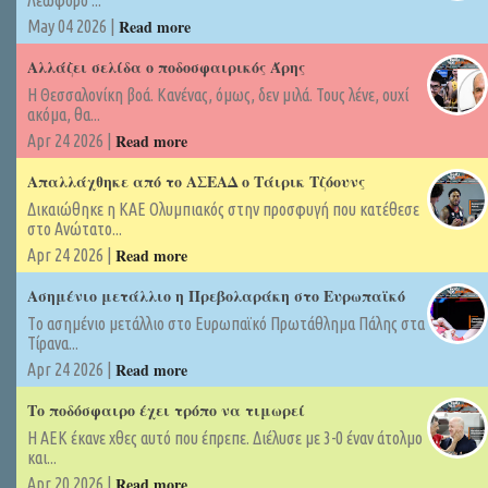
Read more
May 04 2026 |
Αλλάζει σελίδα ο ποδοσφαιρικός Άρης
Η Θεσσαλονίκη βοά. Κανένας, όμως, δεν μιλά. Τους λένε, ουχί
ακόμα, θα...
Read more
Apr 24 2026 |
Απαλλάχθηκε από το ΑΣΕΑΔ ο Τάιρικ Τζόουνς
Δικαιώθηκε η ΚΑΕ Ολυμπιακός στην προσφυγή που κατέθεσε
στο Ανώτατο...
Read more
Apr 24 2026 |
Ασημένιο μετάλλιο η Πρεβολαράκη στο Ευρωπαϊκό
Tο ασημένιο μετάλλιο στο Ευρωπαϊκό Πρωτάθλημα Πάλης στα
Τίρανα...
Read more
Apr 24 2026 |
Το ποδόσφαιρο έχει τρόπο να τιμωρεί
Η ΑΕΚ έκανε χθες αυτό που έπρεπε. Διέλυσε με 3-0 έναν άτολμο
και...
Read more
Apr 20 2026 |