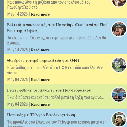
Να σπάσω λίγο τη μιζέρια από τον αποκλεισμό του
Παναθηναϊκού στο...
Read more
May 14 2026 |
Βολικός αποκλεισμός του Παναθηναϊκού από το Final
Four της Αθήνας
Το είχαμε πει. Όχι χθες, όχι την περασμένη εβδομάδα. Δεν θα
βγούμε...
Read more
May 14 2026 |
Θα έρθει χοντρό στραπάτσο για ΟΦΗ
Είναι λάθος αυτό που λένε ότι ο ΟΦΗ έχει δύο κύπελλα. Δεν
γίνεται...
Read more
May 04 2026 |
Γιατί δόθηκε το πέναλτι του Πανσερραϊκού
Έχω διαβάσει και ακούσει πολλά μετά τη λήξη του αγώνα...
Read more
May 04 2026 |
Πανικός με Τζίγγερ Βαρδινογιάννη
Τις προάλλες σου έλεγα για τον Τζίγγερ που έσκασε μύτη στη
Λεωφόρο ...