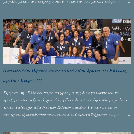
μεγάλο μέρος του εκτροχιασμού της κοινωνίας μας... Γράφει ο
Σταύρος Αλευρογιάννης
Αποκάλυψη: Πήγαν να πετάξουν στο δρόμο τις Εθνικές
ομάδες Κωφών!!!
Τίμησαν την Ελλάδα παρά το χρέωμα της διοργάνωσης και το...
κράξιμο από το ξενοδοχείο Όλη η Ελλάδα υποκλίθηκε στο μεγαλείο
της αντίστοιχης μπασκετικής Εθνικής ομάδας Γυναικών με την
πανηγυρική κατάκτηση του ευρωπαϊκού πρωταθλήματος κωφών που
διεξήχθη στη Θεσσανολίκη τις προηγουμενες ημέρες. Πίσω από την
λάμψη και την αποθέωση που γνώρισαν τα κορίτσια της Αθηνάς