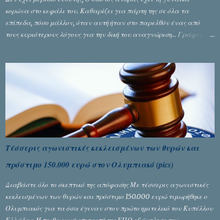
κορώνα στο κεφάλι του. Καθαρίζει για πάρτη της σε όλα τα
επίπεδα, πόσο μάλλον, όταν αυτή ήταν στο παρελθόν ένας από
τους κυριότερους λόγους για την δική του αναγνώριση... Γράφει ο
Σταύρος Αλευρογιάννης
Τέσσερις αγωνιστικές κεκλεισμένων των θυρών και
πρόστιμο 150.000 ευρώ στον Ολυμπιακό (pics)
Διαβάστε όλο το σκεπτικό της απόφασης Με τέσσερις αγωνιστικές
κεκλεισμένων των θυρών και πρόστιμο 150.000 ευρώ τιμωρήθηκε ο
Ολυμπιακός για τα όσα έγιναν στον πρώτο ημιτελικό του Κυπέλλου
Ελλάδας. Η πειθαρχική επιτροπή της ΕΠΟ εξάντλησε την