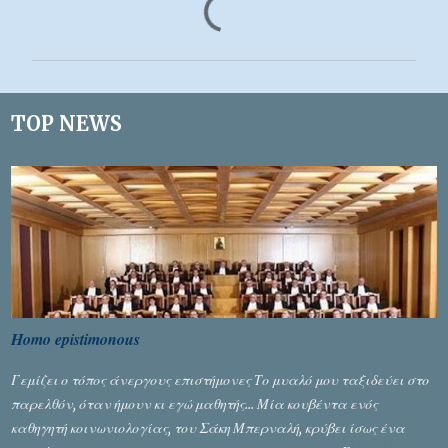
χ
ό
λ
ι
TOP NEWS
α
Homo epistimonous
Γεμίζει ο τόπος άνεργους επιστήμονες Το μυαλό μου ταξιδεύει στο
παρελθόν, όταν ήμουν κι εγώ μαθητής... Μία κουβέντα ενός
καθηγητή κοινωνιολογίας, του Σάκη Μπερναλή, κρύβει ίσως ένα