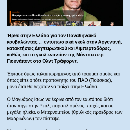
Ήρθε στην Ελλάδα για τον Παναθηναϊκό
κουβαλώντας… εντυπωσιακά γκολ στην Αργεντινή,
κατακτήσεις Διηπειρωτικού και Λιμπερταδόρες,
καθώς και το γκολ εναντίον της Μάντσεστερ
Γιουνάιτεντ στο Ολντ Τράφορντ.
Έφτασε όμως ταλαιπωρημένος από τραυματισμούς και
όπως είπε ο τότε προπονητής του ΠΑΟ (Πούσκας),
μόνο έτσι θα δεχόταν να παίξει στην Ελλάδα.
Ο Μαγυάρος ίσως να έκρινε από τον εαυτό του διότι
όταν πήγε στην Ρεάλ, παροπλισμένος, παχύς και σε
μεγάλη ηλικία, ο Μπερναμπέου (θρυλικός πρόεδρος των
Μαδριλένων) τον πίστεψε.