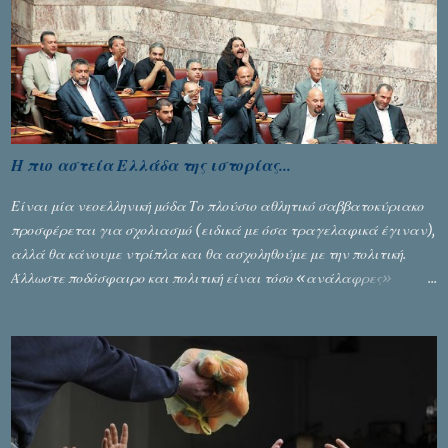
Ζέρβα με την πορεία τους που ολοκληρώθηκε με τη νίκη τους στον
τελικό επί της Λιθουανίας, υπάρχουν και τα δυσάρεστα. Τα πολύ
δυσάρεστα...
Η πιο αστεία Ελλάδα της ιστορίας...
Είναι μία νεοελληνική μόδα Το πλούσιο αθλητικό σαββατοκύριακο
προσφέρεται για σχολιασμό (ειδικά με όσα τραγελαφικά έγιναν),
αλλά θα κάνουμε ντρίπλα και θα ασχοληθούμε με την πολιτική.
Άλλωστε ποδόσφαιρο και πολιτική είναι τόσο «ανάλαφρες»
ενότητες που δίνουν τροφή για πικάντικες συζητήσεις. Του Σταύρου
Αλευρογιάννη