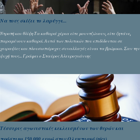
Να τους σκίζει το λαρύγγι...
Ντροπή και θλίψη Τα καθαρά χέρια είτε μουντζώνουν, είτε ζητάνε,
παραμένουν καθαρά. Αυτά των πολιτικών που επιδίδονται σε
χειραψίες και πλουσιοπάροχες συναλλαγές είναι τα βρώμικα. Σαν την
ψυχή τους... Γράφει ο Σταύρος Αλευρογιάννης
Τέσσερις αγωνιστικές κεκλεισμένων των θυρών και
πρόστιμο 150.000 ευρώ στον Ολυμπιακό (pics)