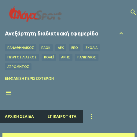
Μετάβαση στο κύριο περιεχόμενο
Ανεξάρτητη διαδικτυακή εφημερίδα
ΠΑΝΑΘΗΝΑΪΚΟΣ
ΠΑΟΚ
ΑΕΚ
ΕΠΟ
ΣΧΌΛΙΑ
ΓΙΩΡΓΟΣ ΛΙΑΣΚΟΣ
ΒΌΛΕΪ
ΑΡΗΣ
ΠΑΝΙΩΝΙΟΣ
ΑΤΡΟΜΗΤΟΣ
ΟΦΗ
ΛΕΒΑΔΕΙΑΚΟΣ
MEDIA
ΧΆΝΤΜΠΟΛ
ΕΜΦΆΝΙΣΗ ΠΕΡΙΣΣΌΤΕΡΩΝ
Ο ΦΥΛΑΡΟΎΧΑΣ
ΑΦΙΕΡΏΜΑΤΑ
ΝΤΊΝΟΣ ΚΟΎΛΗΣ
ΗΡΑΚΛΗΣ
EUROLEAGUE
FIFA
ΜΠΑΡΤΣΕΛΟΝΑ
ΔΗΜΉΤΡΗΣ ΚΟΥΜΟΥΡΤΖΉΣ
ΕΠΣ ΠΕΙΡΑΙΆ
ΕΣΗΕΑ
ΠΣΑΤ
ΕΘΝΙΚΟΣ
ΡΕΑΛ ΜΑΔΡΙΤΗΣ
ΠΑΡΙ ΣΕΝ ΖΕΡΜΕΝ
ΚΟΛΎΜΒΗΣΗ
ΑΡΧΙΚΉ ΣΕΛΊΔΑ
ΕΠΙΚΑΙΡΌΤΗΤΑ
ΛΙΒΕΡΠΟΥΛ
ΜΑΝΤΣΕΣΤΕΡ ΓΙΟΥΝΑΪΤΕΝΤ
ΜΠΑΓΕΡΝ ΜΟΝΑΧΟΥ
ΜΑΝΤΣΕΣΤΕΡ ΣΙΤΙ
ΤΣΕΛΣΙ
ΑΡΣΕΝΑΛ
ΑΤΛΕΤΙΚΟ ΜΑΔΡΙΤΗΣ