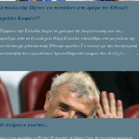
Αποκάλυψη: Πήγαν να πετάξουν στο δρόμο τις Εθνικές
ομάδες Κωφών!!!
Τίμησαν την Ελλάδα παρά το χρέωμα της διοργάνωσης και το...
κράξιμο από το ξενοδοχείο Όλη η Ελλάδα υποκλίθηκε στο μεγαλείο της
αντίστοιχης μπασκετικής Εθνικής ομάδας Γυναικών με την πανηγυρική
κατάκτηση του ευρωπαϊκού πρωταθλήματος κωφών που διεξήχθη στη
Θεσσανολίκη τις προηγουμενες ημέρες. Πίσω από την λάμψη και την
αποθέωση που γνώρισαν τα κορίτσια της Αθηνάς Ζέρβα με την πορεία
τους που ολοκληρώθηκε με τη νίκη τους στον τελικό επί της Λιθουανίας,
υπάρχουν και τα δυσάρεστα. Τα πολύ δυσάρεστα...
Ο άνδρας ο σωστός...
Δεν έχει μερίδιο ευθύνης; Ο σωστός άνδρας έχει τη γυναίκα κορώνα