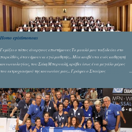
Homo epistimonous
Γεμίζει ο τόπος άνεργους επιστήμονες Το μυαλό μου ταξιδεύει στο
παρελθόν, όταν ήμουν κι εγώ μαθητής... Μία κουβέντα ενός καθηγητή
κοινωνιολογίας, του Σάκη Μπερναλή, κρύβει ίσως ένα μεγάλο μέρος
του εκτροχιασμού της κοινωνίας μας... Γράφει ο Σταύρος
Αλευρογιάννης