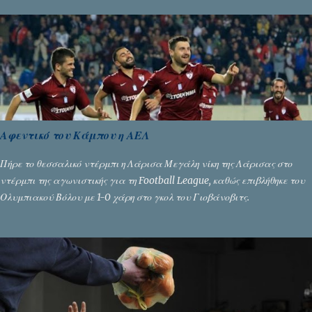
Αλευρογιάννη
Αφεντικό του Κάμπου η ΑΕΛ
Πήρε το θεσσαλικό ντέρμπι η Λάρισα Μεγάλη νίκη της Λάρισας στο
ντέρμπι της αγωνιστικής για τη Football League, καθώς επιβλήθηκε του
Ολυμπιακού Βόλου με 1-0 χάρη στο γκολ του Γιοβάνοβιτς.