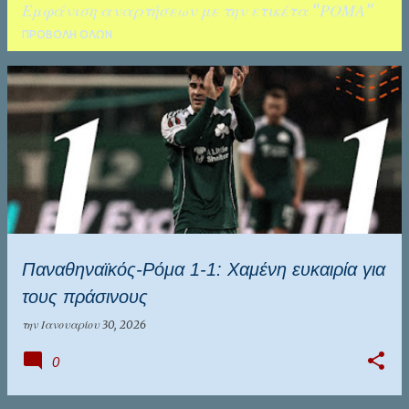
Εμφάνιση αναρτήσεων με την ετικέτα
ΡΟΜΑ
ΚΑΛΑΜΑΤΑ
ΤΑΛΕΝΤΑ
ΠΡΟΒΟΛΉ ΌΛΩΝ
Α
ν
α
ρ
τ
ή
σ
Παναθηναϊκός-Ρόμα 1-1: Χαμένη ευκαιρία για
ε
τους πράσινους
ι
ς
την
Ιανουαρίου 30, 2026
0