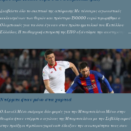
Διαβάστε όλο το σκεπτικό της απόφασης Με τέσσερις αγωνιστικές
κεκλεισμένων των θυρών και πρόστιμο 150.000 ευρώ τιμωρήθηκε ο
Ολυμπιακός για τα όσα έγιναν στον πρώτο ημιτελικό του Κυπέλλου
Ελλάδας. Η πειθαρχική επιτροπή της ΕΠΟ εξάντλησε την αυστηρότητά
της, περισσότερο λόγω του ντόρου που δημιούργησαν τα ελεγχόμενα
ΜΜΕ, αλλά σε κάθε περίπτωση δεν επέβαλε ποινή αφαίρεσης βαθμών,
όπως απαιτούσαν, αφού κάτι τέτοιο δεν ήταν εφικτό, σύμφωνα με τα
στοιχεία...
Ντέρμπι ήταν μόνο στα χαρτιά
Ο Λιονέλ Μέσι σκόραρε δύο φορές για την Μπαρτσελόνα Μόνο στην
θεωρία ήταν ντέρμπι ο αγώνας της Μπαρτσελόνα με την Σεβίλλη αφού
στην πράξη οι «μπλαουγκράνα» έδειξαν την ανωτερότητα τους σαν